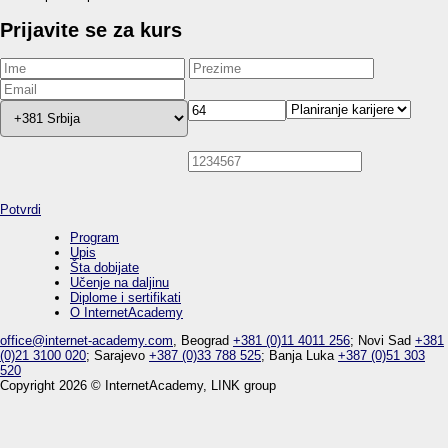
Prijavite se za kurs
Potvrdi
Program
Upis
Šta dobijate
Učenje na daljinu
Diplome i sertifikati
O InternetAcademy
office@internet-academy.com
, Beograd
+381 (0)11 4011 256
; Novi Sad
+381
(0)21 3100 020
; Sarajevo
+387 (0)33 788 525
; Banja Luka
+387 (0)51 303
520
Copyright 2026 © InternetAcademy, LINK group