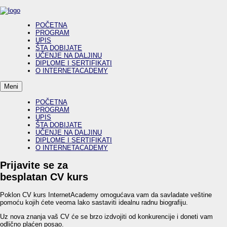
POČETNA
PROGRAM
UPIS
ŠTA DOBIJATE
UČENJE NA DALJINU
DIPLOME I SERTIFIKATI
O INTERNETACADEMY
Meni
POČETNA
PROGRAM
UPIS
ŠTA DOBIJATE
UČENJE NA DALJINU
DIPLOME I SERTIFIKATI
O INTERNETACADEMY
Prijavite se za
besplatan CV kurs
Poklon CV kurs InternetAcademy omogućava vam da savladate veštine
pomoću kojih ćete veoma lako sastaviti idealnu radnu biografiju.
Uz nova znanja vaš CV će se brzo izdvojiti od konkurencije i doneti vam
odlično plaćen posao.