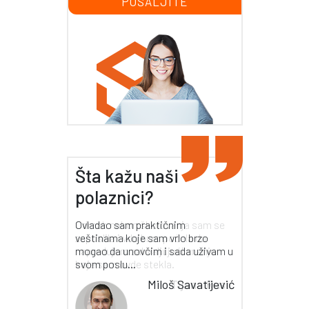
Šta kažu naši
polaznici?
Odmah nakon školovanja sam se
zaposlila i vrlo brzo počela da
napredujem zahvaljujući znanju
koje sam ovde stekla.
Tijana Rusić