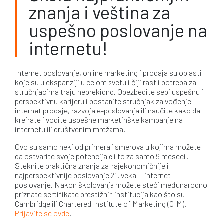
znanja i veština za
uspešno poslovanje na
internetu!
Internet poslovanje, online marketing i prodaja su oblasti
koje su u ekspanziji u celom svetu i čiji rast i potreba za
stručnjacima traju neprekidno. Obezbedite sebi uspešnu i
perspektivnu karijeru i postanite stručnjak za vođenje
internet prodaje, razvoja e-poslovanja ili naučite kako da
kreirate i vodite uspešne marketinške kampanje na
internetu ili društvenim mrežama.
Ovo su samo neki od primera i smerova u kojima možete
da ostvarite svoje potencijale i to za samo 9 meseci!
Steknite praktična znanja za najekonomičnije i
najperspektivnije poslovanje 21. veka – internet
poslovanje. Nakon školovanja možete steći međunarodno
priznate sertifikate prestižnih institucija kao što su
Cambridge ili Chartered Institute of Marketing (CIM).
Prijavite se ovde
.