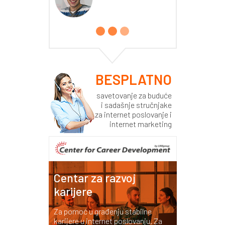
BESPLATNO
savetovanje za buduće
i sadašnje stručnjake
za internet poslovanje i
internet marketing
Centar za razvoj
karijere
Za pomoć u građenju stabilne
karijere u internet poslovanju. Za