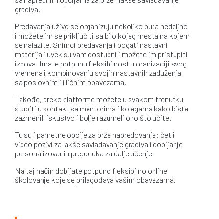
gradiva.
Predavanja uživo se organizuju nekoliko puta nedeljno
i možete im se priključiti sa bilo kojeg mesta na kojem
se nalazite. Snimci predavanja i bogati nastavni
materijali uvek su vam dostupni i možete im pristupiti
iznova. Imate potpunu fleksibilnost u oranizaciji svog
vremena i kombinovanju svojih nastavnih zaduženja
sa poslovnim ili ličnim obavezama.
Takođe, preko platforme možete u svakom trenutku
stupiti u kontakt sa mentorima i kolegama kako biste
zazmenili iskustvo i bolje razumeli ono što učite.
Tu su i pametne opcije za brže napredovanje:
čet i
video pozivi za lakše savladavanje gradiva i dobijanje
personalizovanih preporuka za dalje učenje.
Na taj način dobijate potpuno fleksibilno online
školovanje koje se prilagođava vašim obavezama.