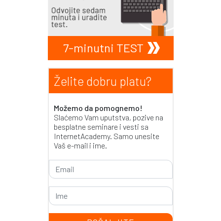
7-minutni TEST
Želite dobru platu?
Možemo da pomognemo!
Slaćemo Vam uputstva, pozive na
besplatne seminare i vesti sa
InternetAcademy. Samo unesite
Vaš e-mail i ime.