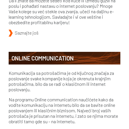
Da li znate da možete sedeti kod kuće ili između gužvi na
poslu i pohađati nastavu o internet poslovanju? Mnoge
Vaše kolege su već stekle ova zvanja, učeći na daljinu e-
learning tehnologijom. Savladajte i vi ove veštine i
obezbedite profitabilnu karijeru!
Saznajte još
ONLINE COMMUNICATION
Komunikacija sa potrošačima je od ključnog značaja za
poslovanje svake kompanije koja je okrenuta krajnjim
potrošačima, bilo da se radi o klasičnom ili internet
poslovanju.
Na programu Online communication naučićete kako da
vodite komunikaciju na internetu bilo da se bavite online
poslovanjem ili klasičnim biznisom. Najveći broj vaših
potrošača je prisutan na internetu, i zato se njima morate
obratiti tamo gde su – na internetu.