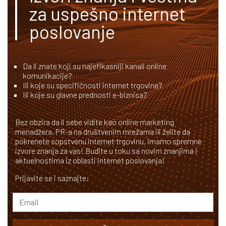
za uspešno internet
poslovanje
Da li znate koji su najefikasniji kanali online
komunikacije?
Ili koje su specifičnosti internet trgovine?
Ili koje su glavne prednosti e-biznisa?
Bez obzira da li sebe vidite kao online marketing
menadžera, PR-a na društvenim mrežama ili želite da
pokrenete sopstvenu internet trgovinu, imamo spremne
izvore znanja za vas! Budite u toku sa novim znanjima i
aktuelnostima iz oblasti internet poslovanja!
Prijavite se i saznajte: