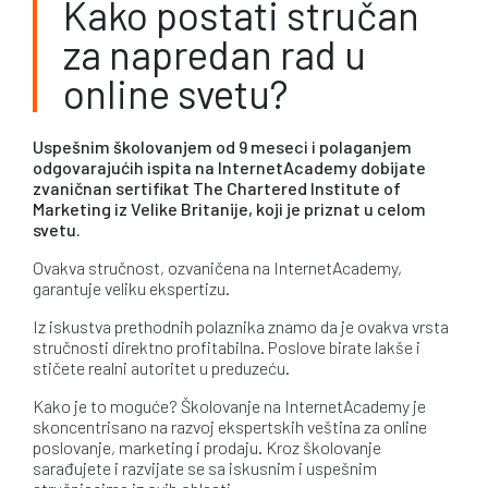
Kako postati stručan
za napredan rad u
online svetu?
Uspešnim školovanjem od 9 meseci i polaganjem
odgovarajućih ispita na InternetAcademy dobijate
zvaničnan sertifikat The Chartered Institute of
Marketing iz Velike Britanije, koji je priznat u celom
svetu.
Ovakva stručnost, ozvaničena na InternetAcademy,
garantuje veliku ekspertizu.
Iz iskustva prethodnih polaznika znamo da je ovakva vrsta
stručnosti direktno profitabilna. Poslove birate lakše i
stičete realni autoritet u preduzeću.
Kako je to moguće? Školovanje na InternetAcademy je
skoncentrisano na razvoj ekspertskih veština za online
poslovanje, marketing i prodaju. Kroz školovanje
sarađujete i razvijate se sa iskusnim i uspešnim