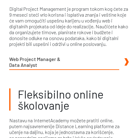
Digital Project Management je program tokom kog ćete za
9 meseci steći vrlo korisna i isplativa znanja i veštine koje
će vam omogućiti uspešnu karijeru u vođenju web i
digitalnih projekata od ideje do realizacije. Naučićete kako
da organizujete timove, planirate rokove i budžete i
donosite odluke na osnovu podataka, kako bi digitalni
projekti bili uspešni i održivi u online poslovanju.
Web Project Manager &
Data Analyst
Fleksibilno online
školovanje
Nastavu na InternetAcademy možete pratiti online,
putem najsavremenije Distance Learning platforme za
učenje na daljinu, koja je jednostavna za korišćenje,
sa naprednim opcijama za brže i lakše savladavanje