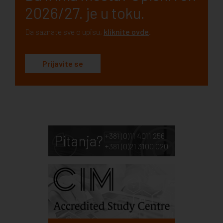
2026/27. je u toku.
Da saznate sve o upisu,
kliknite ovde
.
Prijavite se
+381 (0)11 4011 256
Pitanja?
+381 (0)21 3100 020