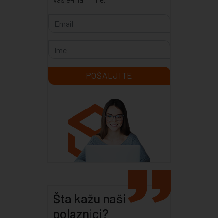
Šta kažu naši
polaznici?