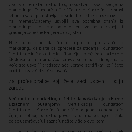
Ukoliko nemate prethodnog iskustva i kvalifikacija iz
marketinga, Foundation Certificate in Marketing je pravi
izbor za vas – predstavlja potvrdu da ste tokom školovanja
na InternetAcademy usvojili sva potrebna znanja iz
marketinga i da ste osposobljeni za napredovanje i
građenje uspešne karijere u ovoj sferi.
Nije neophodno da imate napredno predznanje o
marketingu da biste se opredelili za sticanje Foundation
Certificate in Marketing kvalifikacija – steći ćete ga tokom
školovanja na InternetAcademy, a krunu naprednog znanja
koje ste usvojili predstavljaće upravo sertifikat koji ćete
dobiti po završetku školovanja.
Za profesionalce koji žele veći uspeh i bolju
zaradu
Već radite u marketingu i želite da vaša karijera krene
uzlaznom putanjom?
Sertifikacija Foundation
Certificate in Marketing je naročito pogona za osobe koje
čija je profesija direktno povezana sa marketingom i žele
da se usavršavaju i saznaju nešto više o ovoj temi.
On je odličan izbor i za sve koji su već započeli