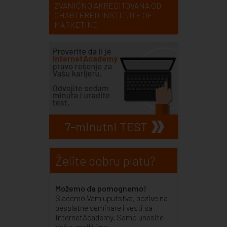
ZVANIČNO AKREDITOVANA OD
CHARTERED INSTITUTE OF
MARKETING
7-minutni TEST
Želite dobru platu?
Možemo da pomognemo!
Slaćemo Vam uputstva, pozive na
besplatne seminare i vesti sa
InternetAcademy. Samo unesite
Vaš e-mail i ime.