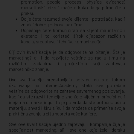
promotion, people, process, physical evidence)
marketinški miks i znaćete kako da ga primenite u
praksi.
Bolje ćete razumeti svoje klijente i potrošače, kao i
značaj dobrog odnosa sa njima.
Uspešnije ćete komunicirati sa klijentima interno i
eksteno, i to koristeći širok dijapazon različitih
kanala, sredstava i tehnika komunikacije.
Cilj ovih kvalifikacija je da odgovorite na pitanje: Šta je
marketing? ali i da razvijete veštine za rad u timu na
različitim zadacima i projektima koji zahtevaju
marketinško znanje.
Ove kvalifikacije predstavljaju potvrdu da ste tokom
školovanja na InternetAcademy stekli sve potrebne
veštine da odgovorite na zahteve savremenog poslovanja,
kao i da ste razvili temeljno znanje o ključnim principima i
idejama u marketingu. To je potvrda da ste potpuno ušli u
materiju, shvatili širu sliku i da možete da primenite svoja
praktična znanja u cilju napreta vaše karijere.
Sve ove kvalifikacije ujedno zajtevaju i kompanije čija je
specijalnost marketing, ali i sve one koje žele lidersku