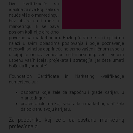
Ove kvalifikacije su
idealne za sve koji žele da
nauče više o marketingu,
bez obzira da li rade u
marketingu ili se bave
poslom koji nije direktno
povezan sa marketingom. Razlog je što se on implicitno
nalazi u svim oblastima poslovanja i bolje poznavanje
njegovih principa doprineće ne samo vašem ličnom uspehu
u čijoj je osnovi značajan self-marketing, već i većem
uspehu vaših ideja, projekata i strategija, jer ćete umeti
bolje da ih „prodate”.
Foundation Certificate in Marketing kvalifikacije
namenjene su:
osobama koje žele da započnu i grade karijeru u
marketingu;
profesionalcima koji već rade u marketingu, ali žele
da pokrenu svoju karijeru.
Za početnike koji žele da postanu marketing
profesionalci