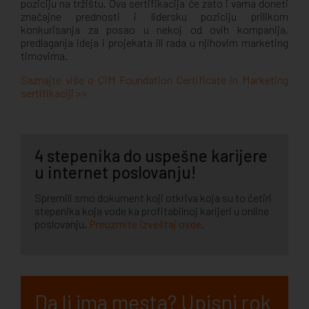
poziciju na tržištu. Ova sertifikacija će zato i vama doneti
značajne prednosti i lidersku poziciju prilikom
konkurisanja za posao u nekoj od ovih kompanija,
predlaganja ideja i projekata ili rada u njihovim marketing
timovima.
Saznajte više o CIM Foundation Certificate in Marketing
sertifikaciji >>
4 stepenika do uspešne karijere
u internet poslovanju!
Spremili smo dokument koji otkriva koja su to četiri
stepenika koja vode ka profitabilnoj karijeri u online
poslovanju.
Preuzmite izveštaj ovde
.
Da li ima mesta? Upisni rok