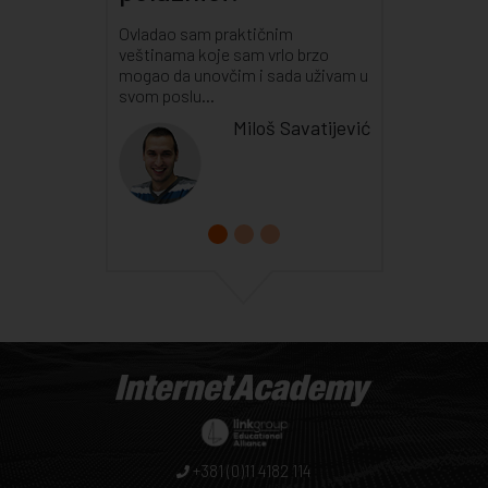
Ovladao sam praktičnim
veštinama koje sam vrlo brzo
mogao da unovčim i sada uživam u
svom poslu...
Miloš Savatijević
+381 (0)11 4182 114