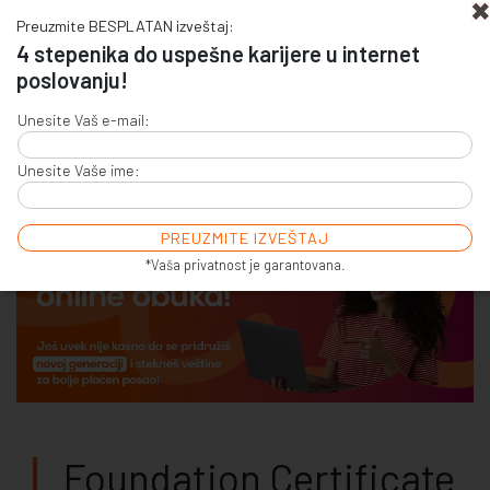
Preuzmite BESPLATAN izveštaj:
4 stepenika do uspešne karijere u internet
poslovanju!
+381 (0)11 4011 256
Unesite Vaš e-mail:
+381 (0)11 7856 156
Unesite Vaše ime:
E-COMMERCE & SALES
ONLINE COMMUNICATION
ONLINE ADVERTISING
E-BUSINESS & E-MARKETING
*Vaša privatnost je garantovana.
Foundation Certificate