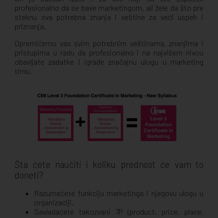
profesionalno da se bave marketingom, ali žele da što pre
steknu sva potrebna znanja i veštine za veći uspeh i
priznanja.
Opremićemo vas svim potrebnim veštinama, znanjima i
pristupima u radu da profesionalno i na najvišem nivou
obavljate zadatke i igrade značajnu ulogu u marketing
timu.
Šta ćete naučiti i koliku prednost će vam to
doneti?
Razumećete funkciju marketinga i njegovu ulogu u
organizaciji.
Savladaćete takozvani 7P (product, price, place,