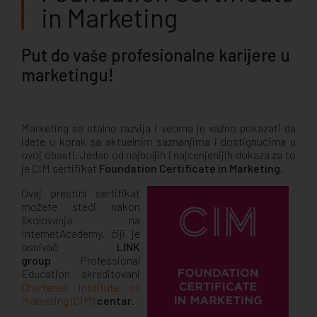
in Marketing
Put do vaše profesionalne karijere u
marketingu!
Marketing se stalno razvija i veoma je važno pokazati da
idete u korak sa aktuelnim saznanjima i dostignućima u
ovoj obasti. Jedan od najboljih i najcenjenijih dokaza za to
je CIM sertifikat
Foundation Certificate in Marketing
.
Ovaj prestini sertifikat
možete steći nakon
školovanja na
InternetAcademy, čiji je
osnivač
LINK
group
Professional
Education akreditovani
Chartered Institute of
Marketing (CIM)
centar
.