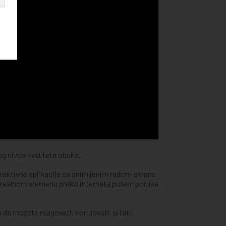
g nivoa kvaliteta obuke.
eraktivne aplikacije sa snimljenim radom ekrana
u realnom vremenu preko interneta putem poruka
da možete reagovati, korigovati, pitati,