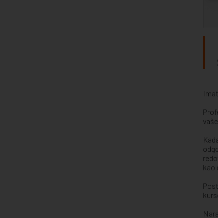
Imat
Prof
vaše
Kada
odgo
redo
kao 
Post
kurs
Nara