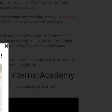
fikata kao da ste učili iz klupe. Sertifikati i
 podjednako priznate.
timo posebnu metodologiju učenja -
arhitektura
e brže i lakše nego da slušate uobičajena
rofesora, učenjem na daljinu informacije
tovremeno rešavate obavezne testove i zadatke.
lnog školovanja. Kada na to dodate punu
štine.
!
k i postati stručni za oblast koju odaberete.
tručnost i naplatite.
u na InternetAcademy
m e-Learning tehnologiju koju ćete