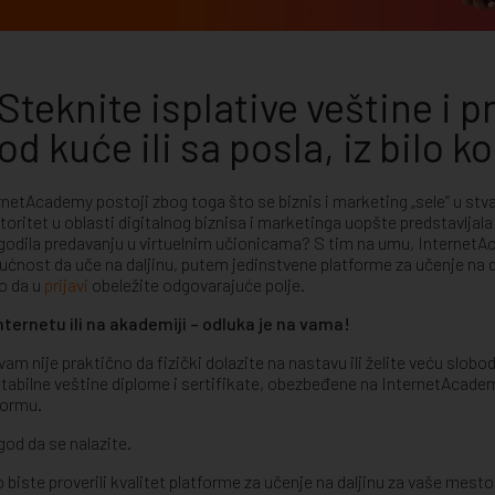
Steknite isplative veštine i p
od kuće ili sa posla, iz bilo k
rnetAcademy postoji zbog toga što se biznis i marketing „sele” u s
utoritet u oblasti digitalnog biznisa i marketinga uopšte predstavljal
agodila predavanju u virtuelnim učionicama? S tim na umu, InternetA
ćnost da uče na daljinu, putem jedinstvene platforme za učenje na dal
o da u
prijavi
obeležite odgovarajuće polje.
nternetu ili na akademiji – odluka je na vama!
vam nije praktično da fizički dolazite na nastavu ili želite veću slobo
itabilne veštine diplome i sertifikate, obezbeđene na InternetAcade
formu.
god da se nalazite.
 biste proverili kvalitet platforme za učenje na daljinu za vaše mesto