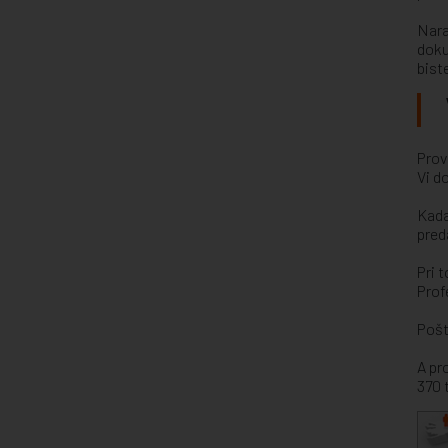
Nara
doku
bist
Prov
Vi d
Kada
pred
Pri 
Prof
Pošt
A pr
370 