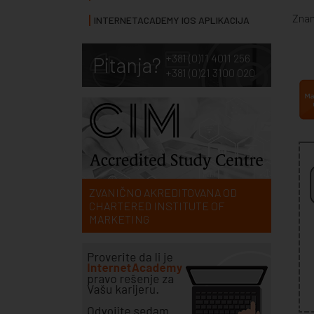
Znan
INTERNETACADEMY IOS APLIKACIJA
+381 (0)11 4011 256
Pitanja?
+381 (0)21 3100 020
ZVANIČNO AKREDITOVANA OD
CHARTERED INSTITUTE OF
MARKETING