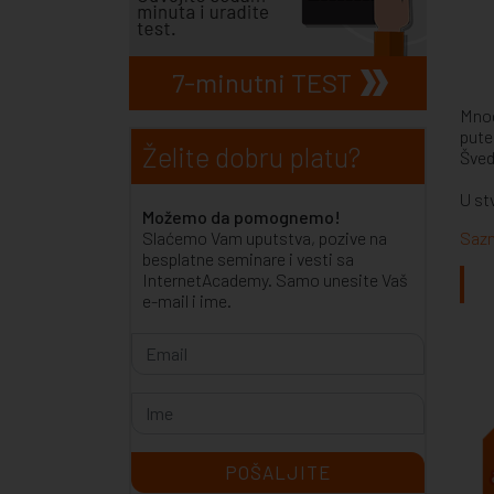
7-minutni TEST
Mnog
pute
Želite dobru platu?
Šved
U st
Možemo da pomognemo!
Slaćemo Vam uputstva, pozive na
Sazn
besplatne seminare i vesti sa
InternetAcademy. Samo unesite Vaš
e-mail i ime.