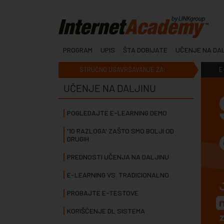
PROGRAM
UPIS
ŠTA DOBIJATE
UČENJE NA DA
STRUČNO USAVRŠAVANJE ZA:
E
UČENJE NA DALJINU
POGLEDAJTE E-LEARNING DEMO
'10 RAZLOGA' ZAŠTO SMO BOLJI OD
DRUGIH
PREDNOSTI UČENJA NA DALJINU
E-LEARNING VS. TRADICIONALNO
PROBAJTE E-TESTOVE
KORIŠĆENJE DL SISTEMA