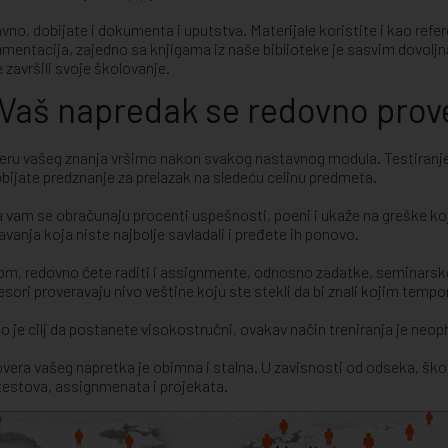
vno, dobijate i dokumenta i uputstva. Materijale koristite i kao ref
mentacija, zajedno sa knjigama iz naše biblioteke je sasvim dovoljn
e završili svoje školovanje.
Vaš napredak se redovno prov
eru vašeg znanja vršimo nakon svakog nastavnog modula. Testiranje
obijate predznanje za prelazak na sledeću celinu predmeta.
 vam se obračunaju procenti uspešnosti, poeni i ukaže na greške koje
avanja koja niste najbolje savladali i pređete ih ponovo.
tom, redovno ćete raditi i assignmente, odnosno zadatke, seminarske
esori proveravaju nivo veštine koju ste stekli da bi znali kojim temp
o je cilj da postanete visokostručni, ovakav način treniranja je neo
overa vašeg napretka je obimna i stalna. U zavisnosti od odseka, šk
testova, assignmenata i projekata.