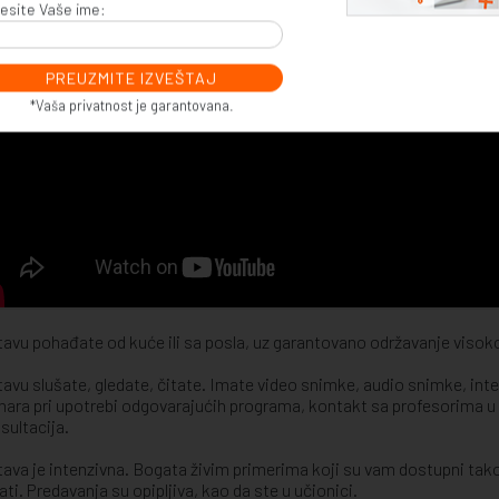
esite Vaše ime:
*Vaša privatnost je garantovana.
avu pohađate od kuće ili sa posla, uz garantovano održavanje visoko
avu slušate, gledate, čitate. Imate video snimke, audio snimke, int
nara pri upotrebi odgovarajućih programa, kontakt sa profesorima 
nsultacija.
ava je intenzivna. Bogata živim primerima koji su vam dostupni tako 
ati. Predavanja su opipljiva, kao da ste u učionici.