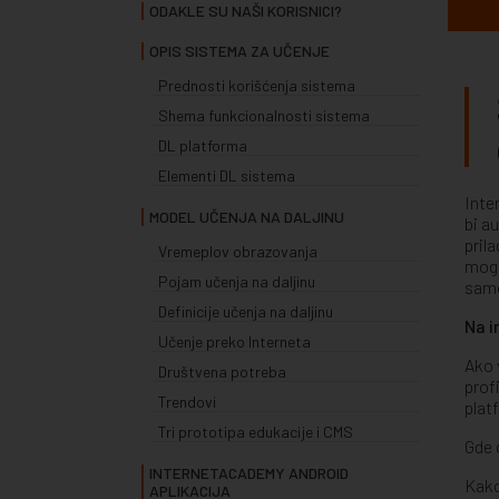
ODAKLE SU NAŠI KORISNICI?
OPIS SISTEMA ZA UČENJE
Prednosti korišćenja sistema
Shema funkcionalnosti sistema
DL platforma
Elementi DL sistema
Inte
MODEL UČENJA NA DALJINU
bi a
pril
Vremeplov obrazovanja
mogu
Pojam učenja na daljinu
sam
Definicije učenja na daljinu
Na i
Učenje preko Interneta
Ako 
Društvena potreba
prof
Trendovi
plat
Tri prototipa edukacije i CMS
Gde 
INTERNETACADEMY ANDROID
Kako
APLIKACIJA