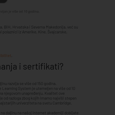
ora, BiH, Hrvatska i Severna Makedonija, već su
i polaznici iz Amerike, Kine, Švajcarske,
bilitet
.
nja i sertifikati?
jinu razvija se više od 150 godina.
 Learning System je utemeljen na više od 10
na njegovom unapređenju. Kvalitet ove
je od razloga zbog kojih imamo najviši stepen
ajstarijih univerziteta na svetu Cambridge.
na daljinu na našoj internet akademiji dobijate