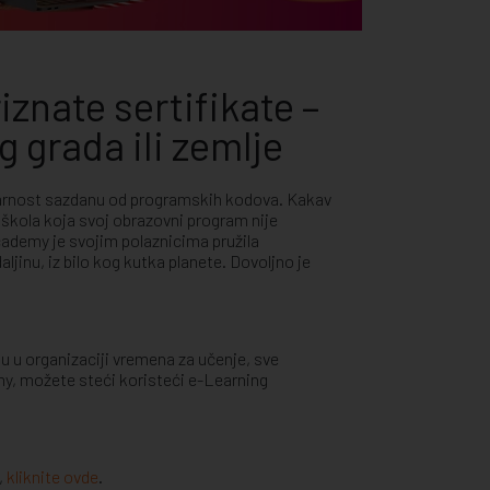
riznate sertifikate –
og grada ili zemlje
tvarnost sazdanu od programskih kodova. Kakav
a škola koja svoj obrazovni program nije
cademy je svojim polaznicima pružila
jinu, iz bilo kog kutka planete. Dovoljno je
du u organizaciji vremena za učenje, sve
my, možete steći koristeći e-Learning
,
kliknite ovde
.