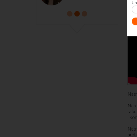
Un
Nast
Nast
raču
i ko
Nast
prob