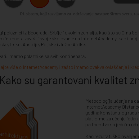
i polaznici iz Beograda, Srbije i okolnih zemalja, kao što su Crna G
m interneta završili svoje školovanje na InternetAcademy, kao i brojn
ske, Irske, Austrije, Poljske i Južne Afrike.
vari, imamo polaznike sa svih kontinenata.
ajte više o InternetAcademy i zašto imamo ovakva ovlašćenja i kredi
Kako su garantovani kvalitet zna
Metodologija učenja na dal
InternetAcademy Distance
godina konstantnog rada 
platforme za učenje jedan 
partnerstva sa jednim od n
Kao rezultat, školovanjem 