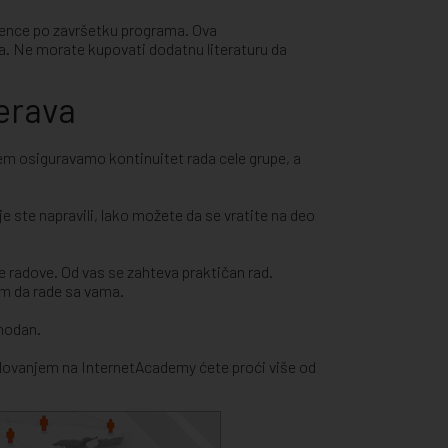
erence po završetku programa. Ova
a. Ne morate kupovati dodatnu literaturu da
erava
m osiguravamo kontinuitet rada cele grupe, a
 ste napravili, lako možete da se vratite na deo
 radove. Od vas se zahteva praktičan rad.
om da rade sa vama.
phodan.
olovanjem na InternetAcademy ćete proći više od