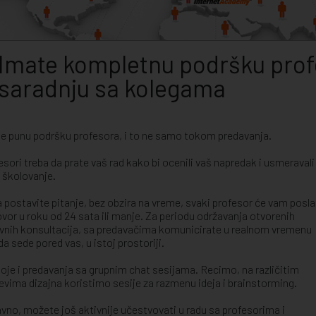
Imate kompletnu podršku profe
saradnju sa kolegama
e punu podršku profesora, i to ne samo tokom predavanja.
esori treba da prate vaš rad kako bi ocenili vaš napredak i usmeravali
 školovanje.
 postavite pitanje, bez obzira na vreme, svaki profesor će vam posla
vor u roku od 24 sata ili manje. Za periodu održavanja otvorenih
vnih konsultacija, sa predavačima komunicirate u realnom vremenu
da sede pored vas, u istoj prostoriji.
oje i predavanja sa grupnim chat sesijama. Recimo, na različitim
evima dizajna koristimo sesije za razmenu ideja i brainstorming.
vno, možete još aktivnije učestvovati u radu sa profesorima i