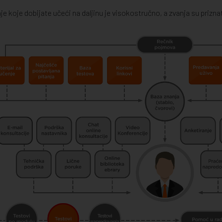
je koje dobijate učeći na daljinu je visokostručno, a zvanja su priznat