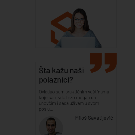
Šta kažu naši
polaznici?
Ovladao sam praktičnim veštinama
koje sam vrlo brzo mogao da
unovčim i sada uživam u svom
poslu...
Miloš Savatijević