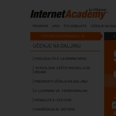
PROGRAM
UPIS
ŠTA DOBIJATE
UČENJE NA DA
STRUČNO USAVRŠAVANJE ZA:
E
UČENJE NA DALJINU
POGLEDAJTE E-LEARNING DEMO
'10 RAZLOGA' ZAŠTO SMO BOLJI OD
DRUGIH
PREDNOSTI UČENJA NA DALJINU
E-LEARNING VS. TRADICIONALNO
PROBAJTE E-TESTOVE
KORIŠĆENJE DL SISTEMA