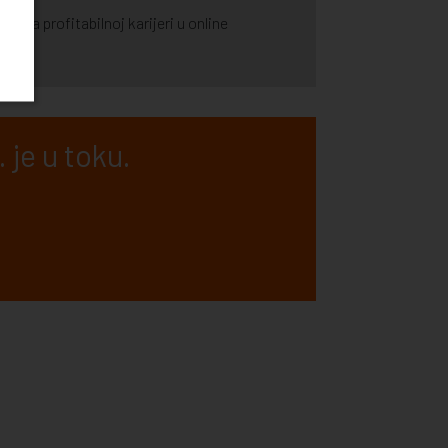
e ka profitabilnoj karijeri u online
 je u toku.