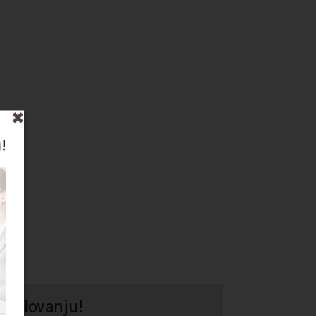
!
 poslovanju!