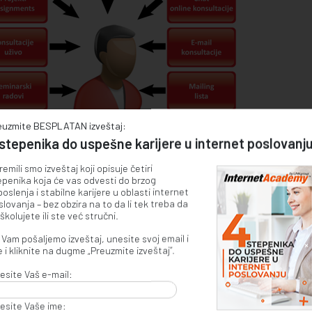
euzmite BESPLATAN izveštaj:
stepenika do uspešne karijere u internet poslovanju
emili smo izveštaj koji opisuje četiri
epenika koja će vas odvesti do brzog
oslenja i stabilne karijere u oblasti internet
lovanja – bez obzira na to da li tek treba da
školujete ili ste već stručni.
Vam pošaljemo izveštaj, unesite svoj email i
 i kliknite na dugme „Preuzmite izveštaj”.
esite Vaš e-mail:
 stepenika do uspešne karijere u internet
esite Vaše ime: