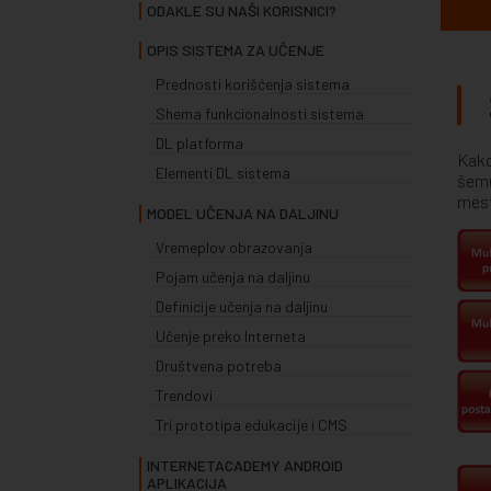
ODAKLE SU NAŠI KORISNICI?
OPIS SISTEMA ZA UČENJE
Prednosti korišćenja sistema
Shema funkcionalnosti sistema
DL platforma
Kako
Elementi DL sistema
šemu
mest
MODEL UČENJA NA DALJINU
Vremeplov obrazovanja
Pojam učenja na daljinu
Definicije učenja na daljinu
Učenje preko Interneta
Društvena potreba
Trendovi
Tri prototipa edukacije i CMS
INTERNETACADEMY ANDROID
APLIKACIJA