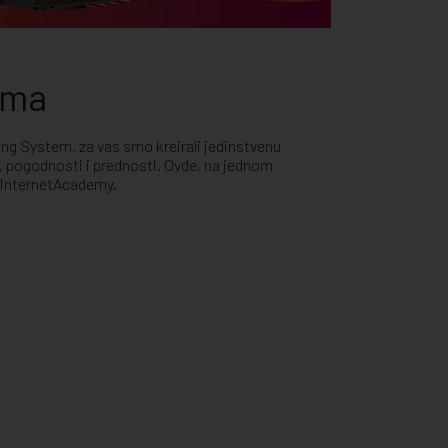
ema
ing System, za vas smo kreirali jedinstvenu
, pogodnosti i prednosti. Ovde, na jednom
e InternetAcademy.