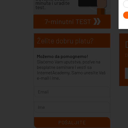
S
p
7-minutni TEST
Želite dobru platu?
D
Možemo da pomognemo!
Slaćemo Vam uputstva, pozive na
besplatne seminare i vesti sa
InternetAcademy. Samo unesite Vaš
e-mail i ime.