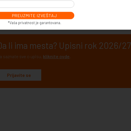
premili smo dokument koji otkriva koja su to četiri stepenika koja vod
oslovanju.
Preuzmite izveštaj ovde
.
*Vaša privatnost je garantovana.
Da li ima mesta? Upisni rok 2026/27.
a saznate sve o upisu,
kliknite ovde
.
Prijavite se