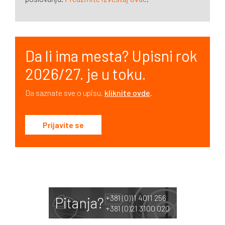
Da li ima mesta? Upisni rok
2026/27. je u toku.
Da saznate sve o upisu,
kliknite ovde
.
Prijavite se
+381 (0)11 4011 256
Pitanja?
+381 (0)21 3100 020