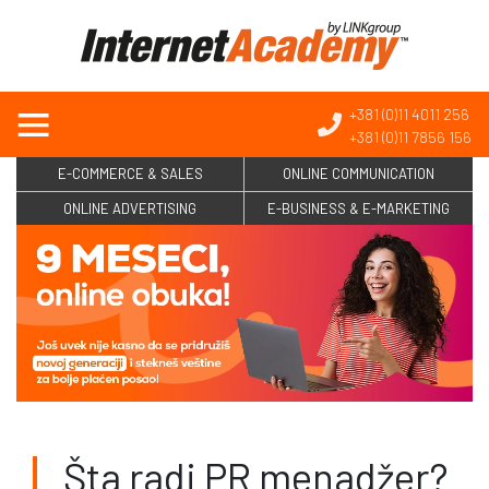
+381 (0)11 4011 256
+381 (0)11 7856 156
E-COMMERCE & SALES
ONLINE COMMUNICATION
ONLINE ADVERTISING
E-BUSINESS & E-MARKETING
Šta radi PR menadžer?