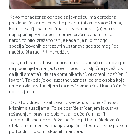
Kako menadžer za odnose sa javnošću ima određena
preklapanja sa novinarskim poslom (pisanje saopštenja,
komunikacija sa medijima, obaveštenost…), često su
najuspešniji PR eksperti upravo bivši novinari. To je
naročito bilo izraženo ranije kada nije bilo mnogo
specijalizovanih obrazovnih ustanova gde ste mogli da
naučite šta radi PR menadžer.
Ipak, da biste se bavili odnosima sa javnošću nije dovoljno
da posedujete znanje. U ovom poslu od ključne je važnosti
da ljudi smatraju da ste komunikativni, otvoreni, pozitivni i
iskreni. Takođe je od izuzetne važnosti da ste osoba koja
ume da vlada situacijom i da nosi osmeh čak i kada joj nije
do smejanja.
Kao što vidite, PR zahteva posvećenost i snalažljivost u
kriznim situacijama. To se postiže sticanjem iskustva i
rešavanjem pravih problema, a ne učenjem nekih
teoretskih zadataka. Poželjno je da prilikom školovanja
steknete primenjiva znanja, koja ćete testirati kroz praksu
pod budnim okom iskusnih mentora.