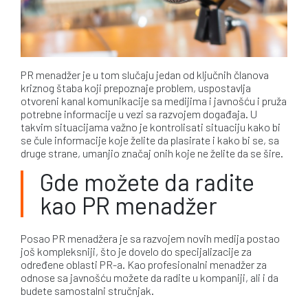
PR menadžer je u tom slučaju jedan od ključnih članova
kriznog štaba koji prepoznaje problem, uspostavlja
otvoreni kanal komunikacije sa medijima i javnošću i pruža
potrebne informacije u vezi sa razvojem događaja. U
takvim situacijama važno je kontrolisati situaciju kako bi
se čule informacije koje želite da plasirate i kako bi se, sa
druge strane, umanjio značaj onih koje ne želite da se šire.
Gde možete da radite
kao PR menadžer
Posao PR menadžera je sa razvojem novih medija postao
još kompleksniji, što je dovelo do specijalizacije za
određene oblasti PR-a. Kao profesionalni menadžer za
odnose sa javnošću možete da radite u kompaniji, ali i da
budete samostalni stručnjak.