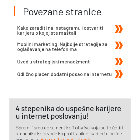
Povezane stranice
Kako zaraditi na Instagramu i ostvariti
karijeru o kojoj ste maštali
Mobilni marketing: Najbolje strategije za
oglašavanje na telefonima
Uvod u strategijski menadžment
Odlično plaćen dodatni posao na internetu
4 stepenika do uspešne karijere
u internet poslovanju!
Spremili smo dokument koji otkriva koja su to četiri
stepenika koja vode ka profitabilnoj karijeri u online
poslovanju.
Preuzmite izveštaj ovde
.