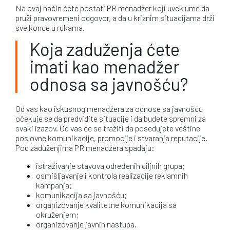
Na ovaj način ćete postati PR menadžer koji uvek ume da
pruži pravovremeni odgovor, a da u kriznim situacijama drži
sve konce u rukama.
Koja zaduženja ćete
imati kao menadžer
odnosa sa javnošću?
Od vas kao iskusnog menadžera za odnose sa javnošću
očekuje se da predvidite situacije i da budete spremni za
svaki izazov. Od vas će se tražiti da posedujete veštine
poslovne komunikacije, promocije i stvaranja reputacije.
Pod zaduženjima PR menadžera spadaju:
istraživanje stavova određenih ciljnih grupa;
osmišljavanje i kontrola realizacije reklamnih
kampanja;
komunikacija sa javnošću;
organizovanje kvalitetne komunikacija sa
okruženjem;
organizovanje javnih nastupa.