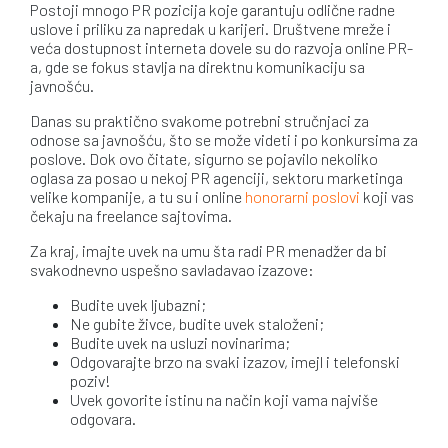
Postoji mnogo PR pozicija koje garantuju odlične radne
uslove i priliku za napredak u karijeri. Društvene mreže i
veća dostupnost interneta dovele su do razvoja online PR-
a, gde se fokus stavlja na direktnu komunikaciju sa
javnošću.
Danas su praktično svakome potrebni stručnjaci za
odnose sa javnošću, što se može videti i po konkursima za
poslove. Dok ovo čitate, sigurno se pojavilo nekoliko
oglasa za posao u nekoj PR agenciji, sektoru marketinga
velike kompanije, a tu su i online
honorarni poslovi
koji vas
čekaju na freelance sajtovima.
Za kraj, imajte uvek na umu šta radi PR menadžer da bi
svakodnevno uspešno savladavao izazove:
Budite uvek ljubazni;
Ne gubite živce, budite uvek staloženi;
Budite uvek na usluzi novinarima;
Odgovarajte brzo na svaki izazov, imejl i telefonski
poziv!
Uvek govorite istinu na način koji vama najviše
odgovara.