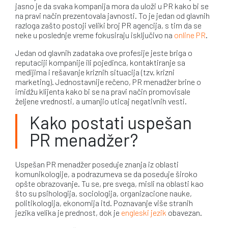
jasno je da svaka kompanija mora da uloži u PR kako bi se
na pravi način prezentovala javnosti. To je jedan od glavnih
razloga zašto postoji veliki broj PR agencija, s tim da se
neke u poslednje vreme fokusiraju isključivo na
online PR
.
Jedan od glavnih zadataka ove profesije jeste briga o
reputaciji kompanije ili pojedinca, kontaktiranje sa
medijima i rešavanje kriznih situacija (tzv. krizni
marketing). Jednostavnije rečeno, PR menadžer brine o
imidžu klijenta kako bi se na pravi način promovisale
željene vrednosti, a umanjio uticaj negativnih vesti.
Kako postati uspešan
PR menadžer?
Uspešan PR menadžer poseduje znanja iz oblasti
komunikologije, a podrazumeva se da poseduje široko
opšte obrazovanje. Tu se, pre svega, misli na oblasti kao
što su psihologija, sociologija, organizacione nauke,
politikologija, ekonomija itd. Poznavanje više stranih
jezika velika je prednost, dok je
engleski jezik
obavezan.