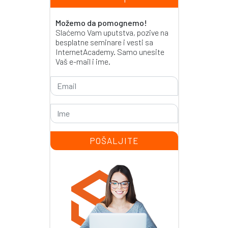
Možemo da pomognemo!
Slaćemo Vam uputstva, pozive na
besplatne seminare i vesti sa
InternetAcademy. Samo unesite
Vaš e-mail i ime.