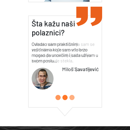
Šta kažu naši
polaznici?
Odmah nakon školovanja sam se
zaposlila i vrlo brzo počela da
napredujem zahvaljujući znanju
koje sam ovde stekla.
Tijana Rusić