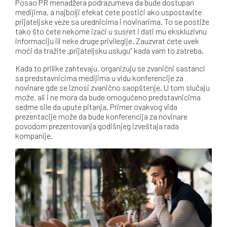
Posao PR menadžera podrazumeva da bude dostupan
medijima, a najbolji efekat ćete postići ako uspostavite
prijateljske veze sa urednicima i novinarima. To se postiže
tako što ćete nekome izaći u susret i dati mu ekskluzivnu
informaciju ili neke druge privilegije. Zauzvrat ćete uvek
moći da tražite „prijateljsku uslugu” kada vam to zatreba.
Kada to prilike zahtevaju, organizuju se zvanični sastanci
sa predstavnicima medijima u vidu konferencije za
novinare gde se iznosi zvanično saopštenje. U tom slučaju
može, ali i ne mora da bude omogućeno predstavnicima
sedme sile da upute pitanja. Primer ovakvog vida
prezentacije može da bude konferencija za novinare
povodom prezentovanja godišnjeg izveštaja rada
kompanije.