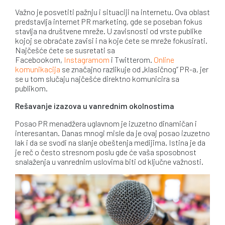
Važno je posvetiti pažnju i situaciji na internetu. Ova oblast
predstavlja internet PR marketing, gde se poseban fokus
stavlja na društvene mreže. U zavisnosti od vrste publike
kojoj se obraćate zavisi i na koje ćete se mreže fokusirati.
Najčešće ćete se susretati sa
Facebookom,
Instagramom
i Twitterom.
Online
komunikacija
se značajno razlikuje od „klasičnog” PR-a, jer
se u tom slučaju najčešće direktno komunicira sa
publikom.
Rešavanje izazova u vanrednim okolnostima
Posao PR menadžera uglavnom je izuzetno dinamičan i
interesantan. Danas mnogi misle da je ovaj posao izuzetno
lak i da se svodi na slanje obeštenja medijima. Istina je da
je reč o često stresnom poslu gde će vaša sposobnost
snalaženja u vanrednim uslovima biti od ključne važnosti.