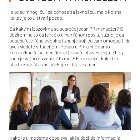
Iako su mnogi čuli za odnose sa javnošću, malo ko zna
kakav je to u stvari posao.
Sa kakvim izazovima se susreće jedan PR menadžer? S
obzirom na to da je reč o dinamičnom poslu, važno je da
posedujete lične osobine i znanje koji će vam omogućiti da
uvek vladate situacijom. Posao u PR-u nije samo
komunikacija sa medijima, tj. slanje obaveštenja. Zbog
toga je važno da znate šta radi PR menadžer kako bi u
startu znali šta vas očekuje u daljoj karijeri.
Kako je u moderno doba sve lakše doći do informacija,