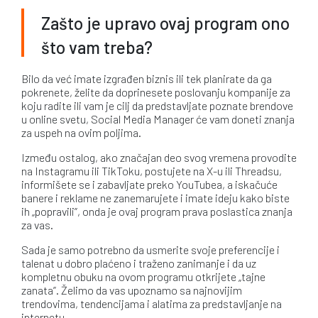
Zašto je upravo ovaj program ono
što vam treba?
Bilo da već imate izgrađen biznis ili tek planirate da ga
pokrenete, želite da doprinesete poslovanju kompanije za
koju radite ili vam je cilj da predstavljate poznate brendove
u online svetu, Social Media Manager će vam doneti znanja
za uspeh na ovim poljima.
Između ostalog, ako značajan deo svog vremena provodite
na Instagramu ili TikToku, postujete na X-u ili Threadsu,
informišete se i zabavljate preko YouTubea, a iskačuće
banere i reklame ne zanemarujete i imate ideju kako biste
ih „popravili”, onda je ovaj program prava poslastica znanja
za vas.
Sada je samo potrebno da usmerite svoje preferencije i
talenat u dobro plaćeno i traženo zanimanje i da uz
kompletnu obuku na ovom programu otkrijete „tajne
zanata”. Želimo da vas upoznamo sa najnovijim
trendovima, tendencijama i alatima za predstavljanje na
internetu.