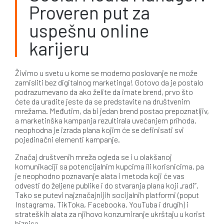
Proveren put za
uspešnu online
karijeru
Živimo u svetu u kome se moderno poslovanje ne može
zamisliti bez digitalnog marketinga! Gotovo da je postalo
podrazumevano da ako želite da imate brend, prvo što
ćete da uradite jeste da se predstavite na društvenim
mrežama. Međutim, da bi jedan brend postao prepoznatljiv,
a marketinška kampanja rezultirala uvećanjem prihoda,
neophodna je izrada plana kojim će se definisati svi
pojedinačni elementi kampanje.
Značaj društvenih mreža ogleda se i u olakšanoj
komunikaciji sa potencijalnim kupcima ili korisnicima, pa
je neophodno poznavanje alata i metoda koji će vas
odvesti do željene publike i do stvaranja plana koji „radi”.
Tako se putevi najznačajnijih socijalnih platformi (poput
Instagrama, TikToka, Facebooka, YouTuba i drugih) i
strateških alata za njihovo konzumiranje ukrštaju u korist
biznisa.