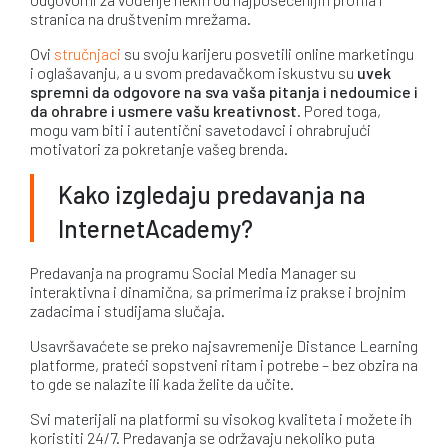
stranica na društvenim mrežama.
Ovi
stručnjaci
su svoju karijeru posvetili online marketingu
i oglašavanju, a u svom predavačkom iskustvu su
uvek
spremni da odgovore na sva vaša pitanja i nedoumice i
da ohrabre i usmere vašu kreativnost
. Pored toga,
mogu vam biti i autentični savetodavci i ohrabrujući
motivatori za pokretanje vašeg brenda.
Kako izgledaju predavanja na
InternetAcademy?
Predavanja na programu Social Media Manager su
interaktivna i dinamična, sa primerima iz prakse i brojnim
zadacima i studijama slučaja.
Usavršavaćete se preko najsavremenije Distance Learning
platforme, prateći sopstveni ritam i potrebe – bez obzira na
to gde se nalazite ili kada želite da učite.
Svi materijali na platformi su visokog kvaliteta i možete ih
koristiti 24/7. Predavanja se održavaju nekoliko puta