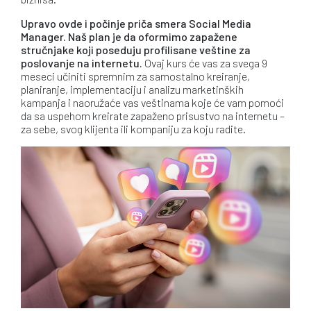
Upravo ovde i počinje priča smera Social Media
Manager. Naš plan je da oformimo zapažene
stručnjake koji poseduju profilisane veštine za
poslovanje na internetu.
Ovaj kurs će vas za svega 9
meseci učiniti spremnim za samostalno kreiranje,
planiranje, implementaciju i analizu marketinških
kampanja i naoružaće vas veštinama koje će vam pomoći
da sa uspehom kreirate zapaženo prisustvo na internetu –
za sebe, svog klijenta ili kompaniju za koju radite.