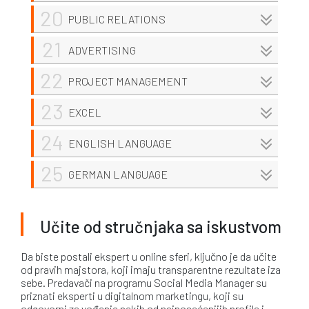
20
PUBLIC RELATIONS
21
ADVERTISING
22
PROJECT MANAGEMENT
23
EXCEL
24
ENGLISH LANGUAGE
25
GERMAN LANGUAGE
Učite od stručnjaka sa iskustvom
Da biste postali ekspert u online sferi, ključno je da učite
od pravih majstora, koji imaju transparentne rezultate iza
sebe. Predavači na programu Social Media Manager su
priznati eksperti u digitalnom marketingu, koji su
odgovorni za vođenje nekih od najposećenijih profila i