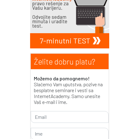
7-minutni TEST
Želite dobru platu?
Možemo da pomognemo!
Slaćemo Vam uputstva, pozive na
besplatne seminare i vesti sa
InternetAcademy. Samo unesite
Vaš e-mail i ime.