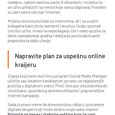
nedeljno, radnim danima uveče ili vikendom, i možete im
se uživo priključiti sa mesta koje vama odgovara. Potrebni
su vam samo računar i internet.
Možete da komunicirate sa mentorima, ali i sa svojim
kolegama kako biste razmenili iskustvo i bolje razumeli
ono što učite. Imate na raspolaganju čet i video-pozive za
lakše savladavanje gradiva i dobijanje personalizovanih
preporuka za dalje učenje.
Napravite plan za uspešnu online
kraijeru
Znanja koja ćete steći kroz program Social Media Manager
učiniće vas idealnim kandidatom za neke od najplaćenijih
pozicija u digitalnom svetu! Preći ćete put od početnika do
stručnjaka, sposobnog da kreira efikasne i prepoznatljive
internet kampanje.
Sada je pravo vreme da donesete brzu odluku i postanete
digitalni ekspert koji može da bira svoje radno mesto!
Prijavite se danas i steknite veštine koje će vam