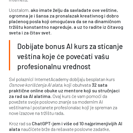
Uostalom,
ako imate želju da savladate ove veštine,
ogromna je i šansa za pronalazak kreativnog i dobro
plaćenog posla koji omogućava da se na dinamičnom
tržištu konstantno napreduje, a uz to radite iz čitavog
sveta i za čitav svet.
Dobijate bonus AI kurs za sticanje
veština koje će povećati vašu
profesionalnu vrednost
Svi polaznici InternetAcademy dobijaju besplatan kurs
Osnove korišćenja AI alata
, koji obuhvata
32 sata
praktične online obuke uz mentore koji su stručnjaci
za rad sa AI alatima
. Ovaj kurs će vam pomoći da
povežete svoje poslovno znanje sa modernim AI
veštinama i postanete profesionalac koji je spreman za
nove izazove na tržištu rada.
Kroz rad sa
ChatGPT-jem i više od 10 najprimenjivijih AI
alata
naučićete brže da rešavate poslovne zadatke,