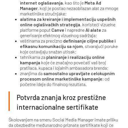
internet oglašavanja
, kao što je
Meta Ad
Manager
, koji je postao nezaobilazan alat za mnoge
marketinške stručnjake;
alatima za kreiranje i implementaciju uspešnih
online oglašivačkih strategija
, koristeći vizuelne
platforme poput
Canve
i napredne
AI alate
za
generisanje efektnog vizuelnog sadržaja;
veštinama za precizno
definisanje ciljne publike i
efikasnu komunikaciju sa njom
, stvarajući poruke
koje ostavljaju snažan utisak;
tehnikama za
planiranje i realizaciju online
kampanja
koje će značajno povećati vaš broj
pratilaca, kupaca i lojalnih ambasadora brenda;
znanjima da
samostalno upravljate celokupnim
procesom online marketinške kampanje:
od
početne ideje do finalnog rezultata.
Potvrda znanja kroz prestižne
internacionalne sertifikate
Školovanjem na smeru Social Media Manager imate priliku
da obezbedite međunarodno priznate sertifikate koji će