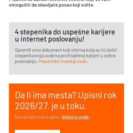
omogućiti da obavljate posao koji volite.
4 stepenika do uspešne karijere
u internet poslovanju!
Spremili smo dokument koji otkriva koja su to četiri
stepenika koja vode ka profitabilnoj karijeri u online
poslovanju.
Preuzmite izveštaj ovde
.
Da li ima mesta? Upisni rok
2026/27. je u toku.
Da saznate sve o upisu,
kliknite ovde
.