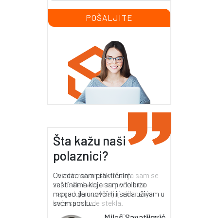
Šta kažu naši
polaznici?
Odmah nakon školovanja sam se
zaposlila i vrlo brzo počela da
napredujem zahvaljujući znanju
koje sam ovde stekla.
Tijana Rusić