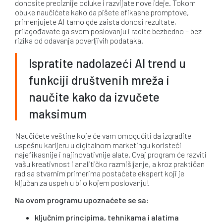
donosite preciznije odluke i razvijate nove ideje. Tokom
obuke naučićete kako da pišete efikasne promptove,
primenjujete AI tamo gde zaista donosi rezultate,
prilagođavate ga svom poslovanju i radite bezbedno – bez
rizika od odavanja poverljivih podataka.
Ispratite nadolazeći AI trend u
funkciji društvenih mreža i
naučite kako da izvučete
maksimum
Naučićete veštine koje će vam omogućiti da izgradite
uspešnu karijeru u digitalnom marketingu koristeći
najefikasnije i najinovativnije alate. Ovaj program će razviti
vašu kreativnost i analitičko razmišljanje, a kroz praktičan
rad sa stvarnim primerima postaćete ekspert koji je
ključan za uspeh u bilo kojem poslovanju!
Na ovom programu upoznaćete se sa:
ključnim principima, tehnikama i alatima