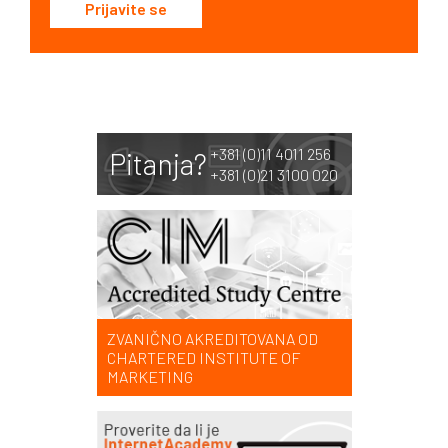
Prijavite se
+381 (0)11 4011 256
Pitanja?
+381 (0)21 3100 020
ZVANIČNO AKREDITOVANA OD
CHARTERED INSTITUTE OF
MARKETING