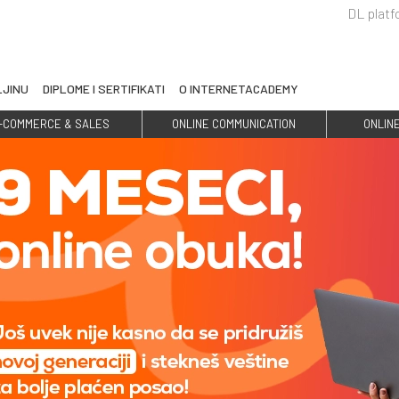
DL plat
LJINU
DIPLOME I SERTIFIKATI
O INTERNETACADEMY
-COMMERCE & SALES
ONLINE COMMUNICATION
ONLIN