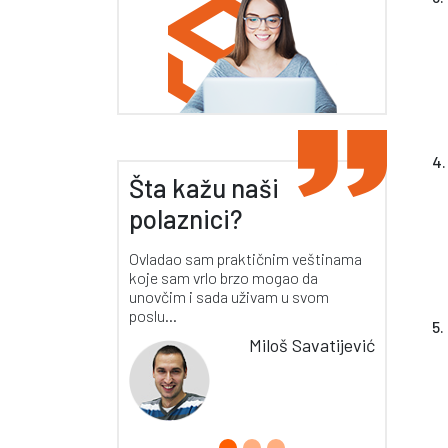
4.
Šta kažu naši
polaznici?
Ovladao sam praktičnim veštinama
koje sam vrlo brzo mogao da
unovčim i sada uživam u svom
poslu...
5.
Miloš Savatijević