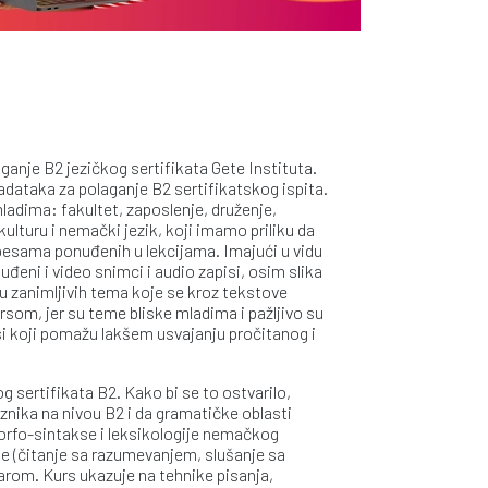
anje B2 jezičkog sertifikata Gete Instituta.
zadataka za polaganje B2 sertifikatskog ispita.
ladima: fakultet, zaposlenje, druženje,
ulturu i nemački jezik, koji imamo priliku da
pesama ponuđenih u lekcijama. Imajući u vidu
đeni i video snimci i audio zapisi, osim slika
u zanimljivih tema koje se kroz tekstove
ursom, jer su teme bliske mladima i pažljivo su
si koji pomažu lakšem usvajanju pročitanog i
og sertifikata B2. Kako bi se to ostvarilo,
aznika na nivou B2 i da gramatičke oblasti
morfo-sintakse i leksikologije nemačkog
je (čitanje sa razumevanjem, slušanje sa
rom. Kurs ukazuje na tehnike pisanja,