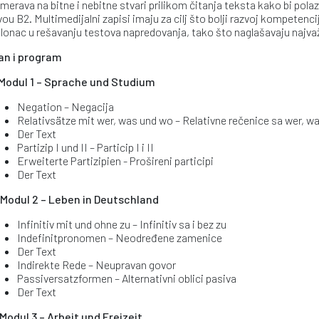
merava na bitne i nebitne stvari prilikom čitanja teksta kako bi polaz
vou B2. Multimedijalni zapisi imaju za cilj što bolji razvoj kompeten
lonac u rešavanju testova napredovanja, tako što naglašavaju najvažni
an i program
 Modul 1 – Sprache und Studium
Negation – Negacija
Relativsätze mit wer, was und wo – Relativne rečenice sa wer, wa
Der Text
Partizip I und II – Particip I i II
Erweiterte Partizipien - Prošireni participi
Der Text
 Modul 2 – Leben in Deutschland
Infinitiv mit und ohne zu – Infinitiv sa i bez zu
Indefinitpronomen – Neodređene zamenice
Der Text
Indirekte Rede – Neupravan govor
Passiversatzformen – Alternativni oblici pasiva
Der Text
 Modul 3 – Arbeit und Freizeit