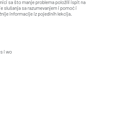
nici sa što manje problema položili ispit na
cije slušanja sa razumevanjem i pomoć i
je informacije iz pojedinih lekcija.
s i wo