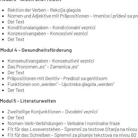
Rektion der Verben – Rekcija glagola
Nomen und Adjektive mit Präpositionen – Imenice i pridevi sa p
Der Text
Konditionalangaben – Kondicionalni veznici
Konzessivangaben – Koncesivni veznici
Der Text
 Modul 4 – Gesundheitsförderung
Konsekutivangaben – Konsekutivni veznici
Das Pronomen „es“ – Zamenica „es“
Der Text
Präpositionen mit Genitiv – Predlozi sa genitivom
Funktionen von „werden“ – Upotreba glagola „werden“
Der Text
 Modul 5 – Literaturwelten
Zweiteilige Konjunktionen – Dvodelni veznici
Der Text
Nomen-Verb-Verbindungen – Verbalne i nominalne fraze
Fit für das Leseverstehen – Spremni za testove čitanja na nivou
Fit für das Schreiben – Spremni za pisanje tekstova na nivou B2