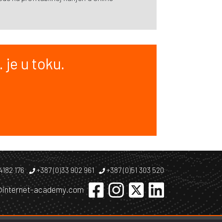
 je u toku.
 4182 176
+387 (0)33 902 961
+387 (0)51 303 520
@internet-academy.com