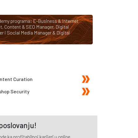
cademy programa:
E-Business & Internet
t
,
Content & SEO Manager
,
Digital
er
i
Social Media Manager & Digital
ntent Curation
shop Security
 poslovanju!
e ka profitabilnoj karijeri u online