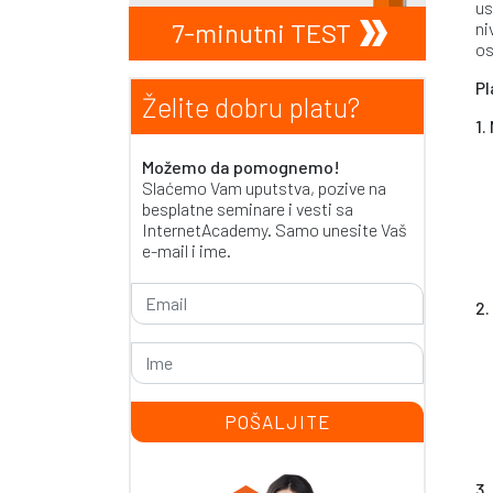
us
7-minutni TEST
ni
os
Pl
Želite dobru platu?
1.
Možemo da pomognemo!
Slaćemo Vam uputstva, pozive na
besplatne seminare i vesti sa
InternetAcademy. Samo unesite Vaš
e-mail i ime.
2.
3.