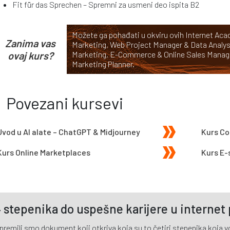
Fit für das Sprechen – Spremni za usmeni deo ispita B2
Možete ga pohađati u okviru ovih Internet A
Zanima vas
Marketing
,
Web Project Manager & Data Analys
ovaj kurs?
Marketing
,
E-Commerce & Online Sales Manag
Marketing Planner
.
Povezani kursevi
Uvod u AI alate – ChatGPT & Midjourney
Kurs Co
Kurs Online Marketplaces
Kurs E-
 stepenika do uspešne karijere u internet
premili smo dokument koji otkriva koja su to četiri stepenika koja vod