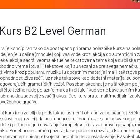
Kurs B2 Level German
rs je koncipiran tako da postepeno priprema polaznike kursa na polag
deljen je u celine (module) koji vas vode kroz lekcije do autentičnih 
aka lekcija sadrži veoma aktuelne tekstove na teme koje su bliske m
obodno vreme itd. ali i tekstove koji su vezani za pre svega nemačku k
živimo kroz popularnu muziku (u dodatnim materijalima) i tekstove 
ophodnost „žive reči“, uz neke tekstove kao dodatni materijal su ponu
odgovarajućih gramatičkih vežbi. Poseban akcenat je na širokom polj
zličite težine nude polaznicima da ih čitaju i kad se ne bave samim k
abrane da zadovolje svačiji ukus. Ceo kurs prate multimedijalni zapi
ovežbanog gradiva.
aj kurs ima za cilj da podstakne, usmeri i ohrabri za polaganje jezičk
kstovi imaju za cilj da postepeno šire i bogate vokabular svakog pol
drže i potpomognu usvajanje kompleksnih izraza i pravila pisanja, 
zika. Posebno se obraća pažnja da se paralelno razvijaju kompetenci
zumevanjem i pisanje) koje su neophodne za ovladavanje B2 vokabula