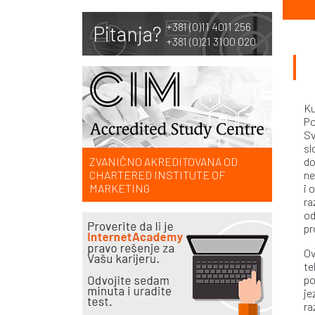
+381 (0)11 4011 256
Pitanja?
+381 (0)21 3100 020
Ku
Po
Sv
sl
ZVANIČNO AKREDITOVANA OD
do
CHARTERED INSTITUTE OF
ne
MARKETING
i 
ra
od
pr
Ov
te
po
je
ra