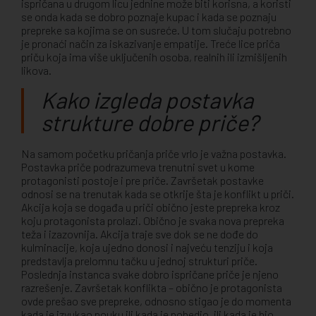
ispričana u drugom licu jednine može biti korisna, a koristi
se onda kada se dobro poznaje kupac i kada se poznaju
prepreke sa kojima se on susreće. U tom slučaju potrebno
je pronaći način za iskazivanje empatije. Treće lice priča
priču koja ima više uključenih osoba, realnih ili izmišljenih
likova.
Kako izgleda postavka
strukture dobre priče?
Na samom početku pričanja priče vrlo je važna postavka.
Postavka priče podrazumeva trenutni svet u kome
protagonisti postoje i pre priče. Završetak postavke
odnosi se na trenutak kada se otkrije šta je konflikt u priči.
Akcija koja se događa u priči obično jeste prepreka kroz
koju protagonista prolazi. Obično je svaka nova prepreka
teža i izazovnija. Akcija traje sve dok se ne dođe do
kulminacije, koja ujedno donosi i najveću tenziju i koja
predstavlja prelomnu tačku u jednoj strukturi priče.
Poslednja instanca svake dobro ispričane priče je njeno
razrešenje. Završetak konflikta – obično je protagonista
ovde prešao sve prepreke, odnosno stigao je do momenta
kada je izvukao pouku ili kada je pobedio, ili kada je bio