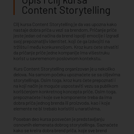
Content Storytelling
Cilj kursa Content Storytelling je da vas upozna kako
nastaje dobra priča u vezi sa brendom. Pričanje priče
jeste jedan od načina da brend ispolji emocije i izgradi
svoj prepoznatljiv identitet, koji će ga izdvojiti na
tržištu i među konkurencijom. Kroz kurs ćete shvatiti
da pričanje priče jedne kompanije ima višestruku
korist u savremenom poslovnom kontekstu.
Kurs Content Storytelling organizovan je u nekoliko
delova. Na samom počeku upoznaćete se sa ciljevima
storytellinga. Osim toga, kroz kurs ćete prepoznati i
na koji način je moguće uspostaviti vezu sa publikom
korišćenjem konkretnog koncepta priče. Osim toga,
prepoznaćete i koje sve komponente treba da ima
dobra priča jednog brenda ili proizvoda, kao i koje
elemente ne bi trebalo koristiti u narativima.
Poseban deo kursa posvećen je predstavljanju
osnovnih elemenata dobrog storytellinga. Saznaćete
kako se kreira dobra brend priča, koje sve brend