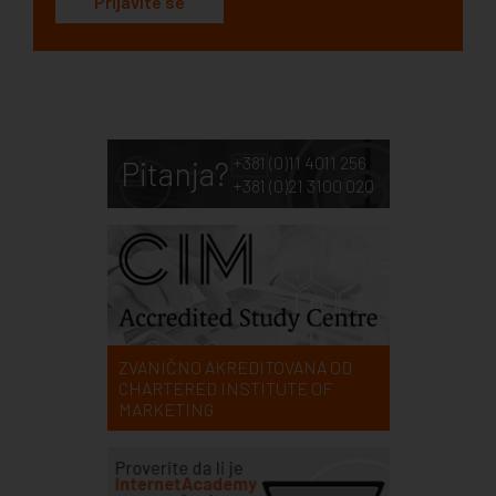
Prijavite se
+381 (0)11 4011 256
Pitanja?
+381 (0)21 3100 020
ZVANIČNO AKREDITOVANA OD
CHARTERED INSTITUTE OF
MARKETING