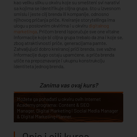
kao veliku sliku u okviru koje su smešteni svi narativi
sa kojima se identifikuje ciljna grupa, što u izvesnom
smislu i jeste cilj brenda ili kompanije, odnosno
njihovog pričanja priče. Kreiranje storytellinga ima
ulogu u poslovnim okvirima i u okviru
digitalnog
marketinga
. Pričom brend isporučuje sve one vitalne
informacije koje bi ciljna grupa trebalo da zna i koje se,
zbog atraktivnosti priče, generacijama pamte.
Zahvaljujući dobro kreiranoj priči brenda, sve važne
informacije dugo ostaju upamćene, a priča brenda
utiče na prepoznavanje i ukupnu konstrukciju
identiteta jednog brenda.
Zanima vas ovaj kurs?
Možete ga pohađati u okviru ovih Internet
Academy programa:
Content & SEO
Manager
,
Digital Marketing
i
Social Media Manager
& Digital Marketing Planner
.
Opis i cilj kursa