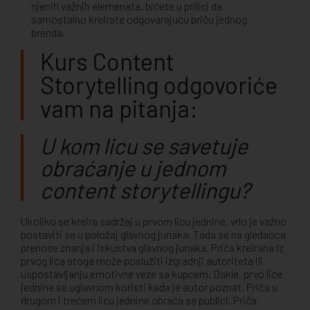
njenih važnih elemenata, bićete u prilici da
samostalno kreirate odgovarajuću priču jednog
brenda.
Kurs Content
Storytelling odgovoriće
vam na pitanja:
U kom licu se savetuje
obraćanje u jednom
content storytellingu?
Ukoliko se kreira sadržaj u prvom licu jednine, vrlo je važno
postaviti se u položaj glavnog junaka. Tada se na gledaoca
prenose znanja i iskustva glavnog junaka. Priča kreirana iz
prvog lica stoga može poslužiti izgradnji autoriteta ili
uspostavljanju emotivne veze sa kupcem. Dakle, prvo lice
jednine se uglavnom koristi kada je autor poznat. Priča u
drugom i trećem licu jednine obraća se publici. Priča