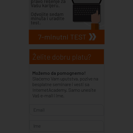
7-minutni TEST
Želite dobru platu?
Možemo da pomognemo!
Slaćemo Vam uputstva, pozive na
besplatne seminare i vesti sa
InternetAcademy. Samo unesite
Vaš e-mail i ime.