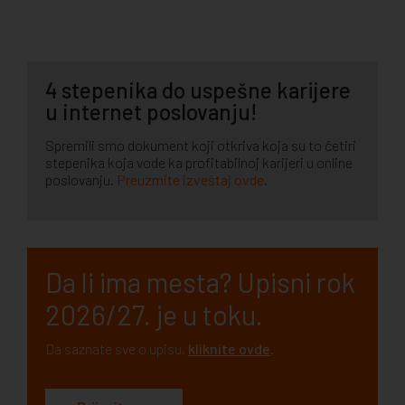
4 stepenika do uspešne karijere
u internet poslovanju!
Spremili smo dokument koji otkriva koja su to četiri
stepenika koja vode ka profitabilnoj karijeri u online
poslovanju.
Preuzmite izveštaj ovde
.
Da li ima mesta? Upisni rok
2026/27. je u toku.
Da saznate sve o upisu,
kliknite ovde
.