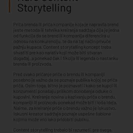
Storytelling
Priča brenda ili priča kompanije koja je napravila brend
jeste metoda ili tehnika kreiranja sadržaja čija je jedna
od funkcija da se brend ili kompanija diferencira u
odnosu na konkurenciju, te da na taj način privuče
pažnju kupaca. Content storytelling koncept treba
shvatiti pre kao narativ koji može biti stvaran
događaj, a ponekad čak i fikcija ili legenda o nastanku
brenda ili proizvoda.
Pred svako pričanje priče o brendu ili kompaniji
posebno je važno da se poznaje publika kojoj se priča
priča. Osim toga, bitno je poznavati i kako se kupci ili
konzumenti ponašaju prilikom donošenja odluke o
kupovini. Kreiranje novina u kazivanju priča o brendu,
kompaniji ili proizvodu ponekad može biti i loša ideja.
Naime, za kreiranje priče o brendu važno je iskustvo.
Iskusni kreator sadržaja poznaje uspešne šablone
kojima može vrlo lako pridobiti publiku.
Content storytelling trebalo bi razumeti, pre svega,