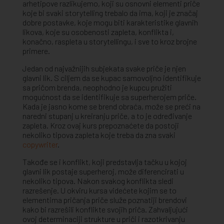
arhetipove razlikujemo, koji su osnovni elementi priče
koje bi svaki storytelling trebalo da ima, koji je značaj
dobre postavke, koje mogu biti karakteristike glavnih
likova, koje su osobenosti zapleta, konflikta i,
konačno, raspleta u storytellingu, i sve to kroz brojne
primere.
Jedan od najvažnijih subjekata svake priče je njen
glavni lik. S ciljem da se kupac samovoljno identifikuje
sa pričom brenda, neophodno je kupcu pružiti
mogućnost da se identifikuje sa superherojem priče.
Kada je jasno kome se brend obraća, može se preći na
naredni stupanj u kreiranju priče, a to je određivanje
zapleta. Kroz ovaj kurs prepoznaćete da postoji
nekoliko tipova zapleta koje treba da zna svaki
copywriter
.
Takođe se i konflikt, koji predstavlja tačku u kojoj
glavni lik postaje superheroj, može diferencirati u
nekoliko tipova. Nakon svakog konflikta sledi
razrešenje. U okviru kursa videćete kojim se to
elementima pričanja priče služe poznatiji brendovi
kako bi razrešili konflikte svojih priča. Zahvaljujući
ovoj determinaciji strukture u priči i razotkrivanju