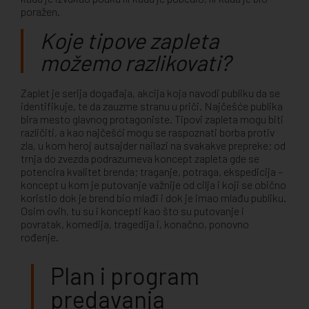
poražen.
Koje tipove zapleta
možemo razlikovati?
Zaplet je serija događaja, akcija koja navodi publiku da se
identifikuje, te da zauzme stranu u priči. Najčešće publika
bira mesto glavnog protagoniste. Tipovi zapleta mogu biti
različiti, a kao najčešći mogu se raspoznati borba protiv
zla, u kom heroj autsajder nailazi na svakakve prepreke; od
trnja do zvezda podrazumeva koncept zapleta gde se
potencira kvalitet brenda; traganje, potraga, ekspedicija –
koncept u kom je putovanje važnije od cilja i koji se obično
koristio dok je brend bio mlađi i dok je imao mlađu publiku.
Osim ovih, tu su i koncepti kao što su putovanje i
povratak, komedija, tragedija i, konačno, ponovno
rođenje.
Plan i program
predavanja