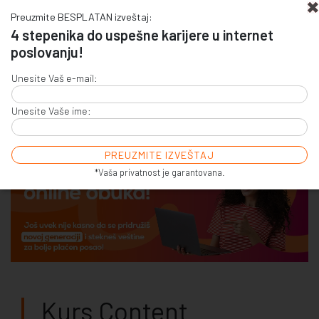
Preuzmite BESPLATAN izveštaj:
4 stepenika do uspešne karijere u internet
poslovanju!
+381 (0)11 4011 256
Unesite Vaš e-mail:
+381 (0)11 7856 156
Unesite Vaše ime:
E-COMMERCE & SALES
ONLINE COMMUNICATION
ONLINE ADVERTISING
E-BUSINESS & E-MARKETING
*Vaša privatnost je garantovana.
Kurs Content