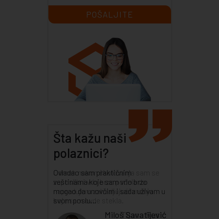
Šta kažu naši
polaznici?
Odmah nakon školovanja sam se
zaposlila i vrlo brzo počela da
napredujem zahvaljujući znanju
koje sam ovde stekla.
Tijana Rusić