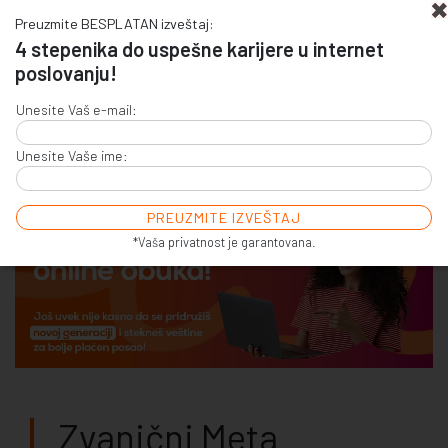
Preuzmite BESPLATAN izveštaj:
4 stepenika do uspešne karijere u internet
poslovanju!
+381 (0)11 4011 256
Unesite Vaš e-mail:
+381 (0)11 7856 156
Unesite Vaše ime:
E-COMMERCE & SALES
ONLINE COMMUNICATION
ONLINE ADVERTISING
E-BUSINESS & E-MARKETING
*Vaša privatnost je garantovana.
Zvanični Meta