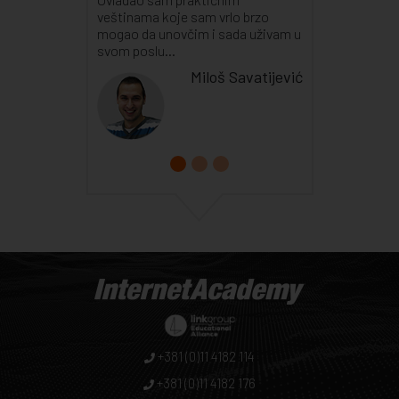
veštinama koje sam vrlo brzo
mogao da unovčim i sada uživam u
svom poslu...
Miloš Savatijević
+381 (0)11 4182 114
+381 (0)11 4182 176