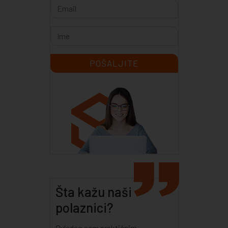
Šta kažu naši
polaznici?
Ovladao sam praktičnim