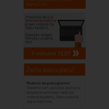
MARKETING
7-minutni TEST
Želite dobru platu?
Možemo da pomognemo!
Slaćemo Vam uputstva, pozive na
besplatne seminare i vesti sa
InternetAcademy. Samo unesite
Vaš e-mail i ime.