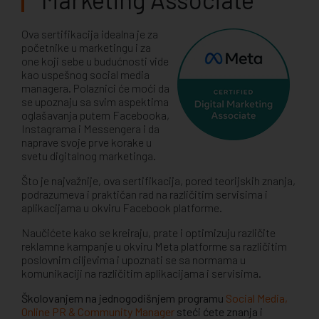
Ova sertifikacija idealna je za
početnike u marketingu i za
one koji sebe u budućnosti vide
kao uspešnog social media
managera. Polaznici će moći da
se upoznaju sa svim aspektima
oglašavanja putem Facebooka,
Instagrama i Messengera i da
naprave svoje prve korake u
svetu digitalnog marketinga.
Što je najvažnije, ova sertifikacija, pored teorijskih znanja,
podrazumeva i praktičan rad na različitim servisima i
aplikacijama u okviru Facebook platforme.
Naučićete kako se kreiraju, prate i optimizuju različite
reklamne kampanje u okviru Meta platforme sa različitim
poslovnim ciljevima i upoznati se sa normama u
komunikaciji na različitim aplikacijama i servisima.
Školovanjem na jednogodišnjem programu
Social Media,
Online PR & Community Manager
steći ćete znanja i