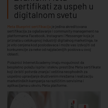
sertifikati za uspeh u
digitalnom svetu
Meta Blueprint sertifikacija
je jedina akreditovana
sertifikacija za oglašavanje i community management na
platformama Facebook, Instagram i Messenger koja je
priznata u celokupnoj industriji digitalnog marketinga, te
je vrlo cenjena kod poslodavaca i može vas izdvojiti od
konkurencije za neke od najplaćenijih poslova u ovoj
oblasti.
Polaznici InternetAcademy imaju mogućnost da
besplatno polažu ispite i steknu prestižne Meta sertifikate
koji će biti potvrda znanja i veština neophodnih za
uspešno upravljanje društvenim mrežama i realizaciju
marketinških kampanja na različitim servisima i
aplikacijama u okviru Meta platforme.