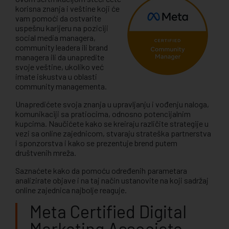
korisna znanja i veštine koji će
vam pomoći da ostvarite
uspešnu karijeru na poziciji
social media managera,
community leadera ili brand
managera ili da unapredite
svoje veštine, ukoliko već
imate iskustva u oblasti
community managementa.
Unapredićete svoja znanja u upravljanju i vođenju naloga,
komunikaciji sa pratiocima, odnosno potencijalnim
kupcima. Naučićete kako se kreiraju različite strategije u
vezi sa online zajednicom, stvaraju strateška partnerstva
i sponzorstva i kako se prezentuje brend putem
društvenih mreža.
Saznaćete kako da pomoću određenih parametara
analizirate objave i na taj način ustanovite na koji sadržaj
online zajednica najbolje reaguje.
Meta Certified Digital
Marketing Associate