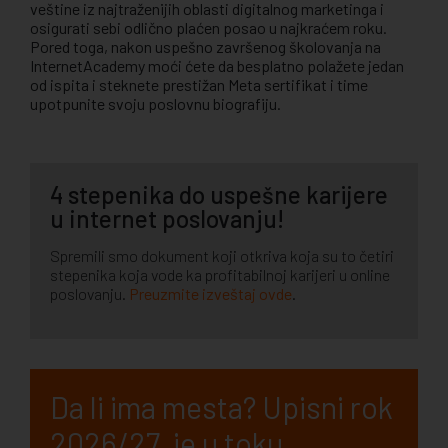
veštine iz najtraženijih oblasti digitalnog marketinga i
osigurati sebi odlično plaćen posao u najkraćem roku.
Pored toga, nakon uspešno završenog školovanja na
InternetAcademy moći ćete da besplatno polažete jedan
od ispita i steknete prestižan Meta sertifikat i time
upotpunite svoju poslovnu biografiju.
4 stepenika do uspešne karijere
u internet poslovanju!
Spremili smo dokument koji otkriva koja su to četiri
stepenika koja vode ka profitabilnoj karijeri u online
poslovanju.
Preuzmite izveštaj ovde
.
Da li ima mesta? Upisni rok
2026/27. je u toku.