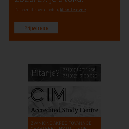
Da saznate sve o upisu,
kliknite ovde
.
Prijavite se
+381 (0)11 4011 256
Pitanja?
+381 (0)21 3100 020
ZVANIČNO AKREDITOVANA OD
CHARTERED INSTITUTE OF