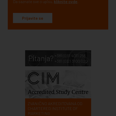
Da saznate sve o upisu,
kliknite ovde
.
Prijavite se
+381 (0)11 4011 256
Pitanja?
+381 (0)21 3100 020
ZVANIČNO AKREDITOVANA OD
CHARTERED INSTITUTE OF
MARKETING