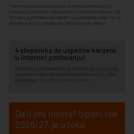
Plaftorma je browser based i ne zahteva korišćenje i
instalaciju dodatnih i dopunskih softverskih rešenja. Sve
što vam je potrebno za učenje i usavršavanje nalazi se na
jednom mestu i od toga vas deli samo klik mišem.
4 stepenika do uspešne karijere
u internet poslovanju!
Spremili smo dokument koji otkriva koja su to četiri
stepenika koja vode ka profitabilnoj karijeri u online
poslovanju.
Preuzmite izveštaj ovde
.
Da li ima mesta? Upisni rok
2026/27. je u toku.