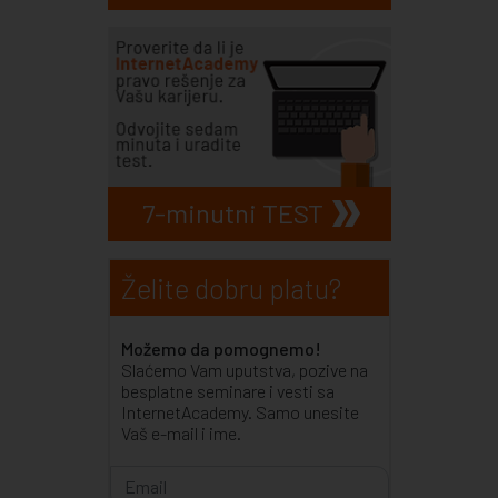
7-minutni TEST
Želite dobru platu?
Možemo da pomognemo!
Slaćemo Vam uputstva, pozive na
besplatne seminare i vesti sa
InternetAcademy. Samo unesite
Vaš e-mail i ime.