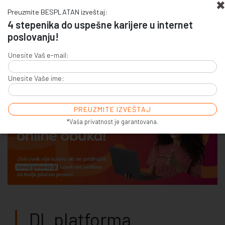
Preuzmite BESPLATAN izveštaj:
4 stepenika do uspešne karijere u internet
poslovanju!
+381 (0)11 4011 256
Unesite Vaš e-mail:
+381 (0)11 7856 156
Unesite Vaše ime:
E-COMMERCE & SALES
ONLINE COMMUNICATION
ONLINE ADVERTISING
E-BUSINESS & E-MARKETING
*Vaša privatnost je garantovana.
DL platforma