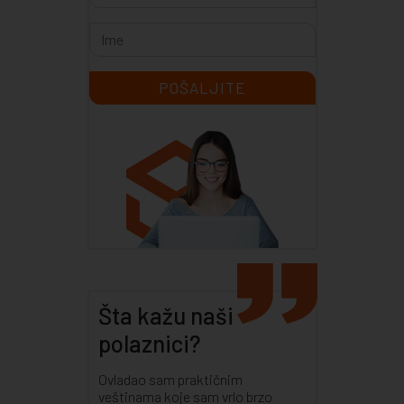
Šta kažu naši
polaznici?
Ovladao sam praktičnim
veštinama koje sam vrlo brzo