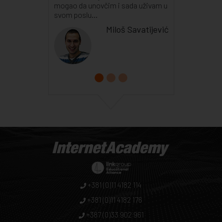
mogao da unovčim i sada uživam u
svom poslu...
Miloš Savatijević
+381 (0)11 4182 114
+381 (0)11 4182 176
+387 (0)33 902 961