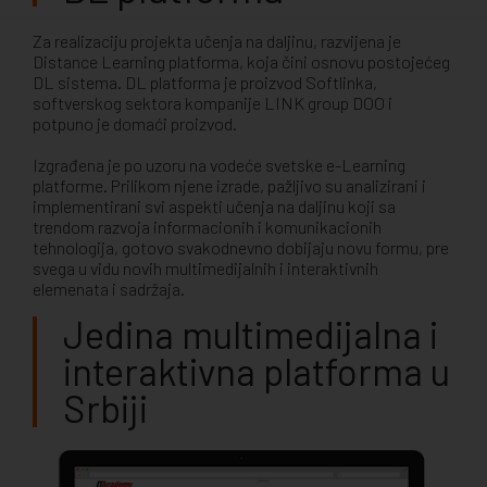
Za realizaciju projekta učenja na daljinu, razvijena je
Distance Learning platforma, koja čini osnovu postojećeg
DL sistema. DL platforma je proizvod Softlinka,
softverskog sektora kompanije LINK group DOO i
potpuno je domaći proizvod.
Izgrađena je po uzoru na vodeće svetske e-Learning
platforme. Prilikom njene izrade, pažljivo su analizirani i
implementirani svi aspekti učenja na daljinu koji sa
trendom razvoja informacionih i komunikacionih
tehnologija, gotovo svakodnevno dobijaju novu formu, pre
svega u vidu novih multimedijalnih i interaktivnih
elemenata i sadržaja.
Jedina multimedijalna i
interaktivna platforma u
Srbiji