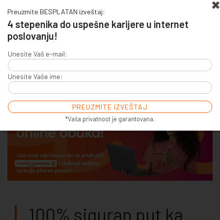
Preuzmite BESPLATAN izveštaj:
4 stepenika do uspešne karijere u internet
poslovanju!
+381 (0)11 4011 256
Unesite Vaš e-mail:
+381 (0)11 7856 156
Unesite Vaše ime:
E-COMMERCE & SALES
ONLINE COMMUNICATION
ONLINE ADVERTISING
E-BUSINESS & E-MARKETING
*Vaša privatnost je garantovana.
100% siguran put ka