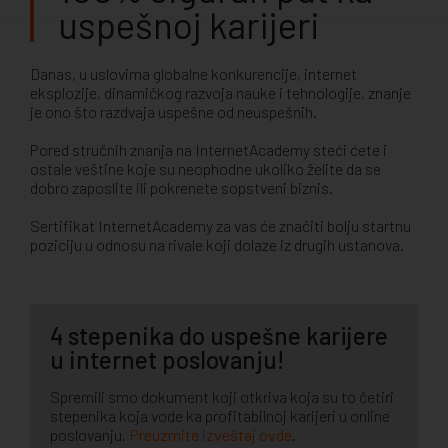
uspešnoj karijeri
Danas, u uslovima globalne konkurencije, internet
eksplozije, dinamičkog razvoja nauke i tehnologije, znanje
je ono što razdvaja uspešne od neuspešnih.
Pored stručnih znanja na InternetAcademy steći ćete i
ostale veštine koje su neophodne ukoliko želite da se
dobro zaposlite ili pokrenete sopstveni biznis.
Sertifikat InternetAcademy za vas će značiti bolju startnu
poziciju u odnosu na rivale koji dolaze iz drugih ustanova.
4 stepenika do uspešne karijere
u internet poslovanju!
Spremili smo dokument koji otkriva koja su to četiri
stepenika koja vode ka profitabilnoj karijeri u online
poslovanju.
Preuzmite izveštaj ovde
.