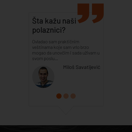
Šta kažu naši
polaznici?
Ovladao sam praktičnim
veštinama koje sam vrlo brzo
mogao da unovčim i sada uživam u
svom poslu...
Miloš Savatijević