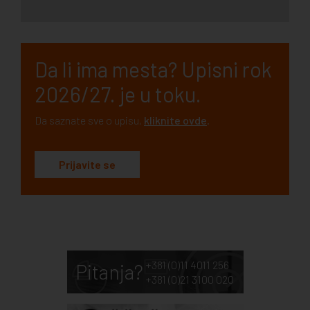
Da li ima mesta? Upisni rok
2026/27. je u toku.
Da saznate sve o upisu,
kliknite ovde
.
Prijavite se
+381 (0)11 4011 256
Pitanja?
+381 (0)21 3100 020