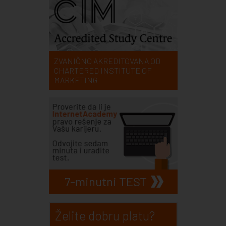
ZVANIČNO AKREDITOVANA OD
CHARTERED INSTITUTE OF
MARKETING
7-minutni TEST
Želite dobru platu?