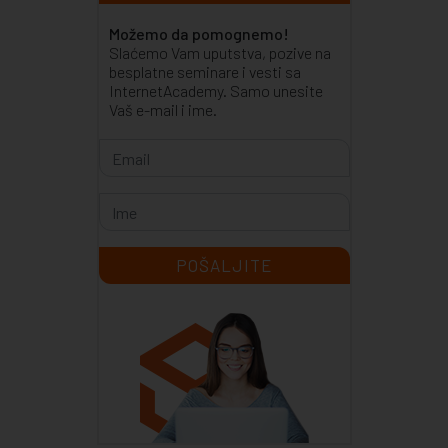
Možemo da pomognemo!
Slaćemo Vam uputstva, pozive na
besplatne seminare i vesti sa
InternetAcademy. Samo unesite
Vaš e-mail i ime.