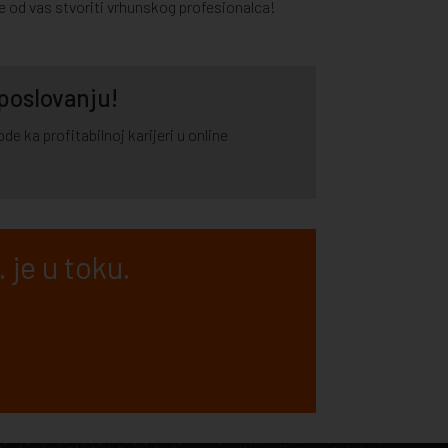
e od vas stvoriti vrhunskog profesionalca!
 poslovanju!
e ka profitabilnoj karijeri u online
 je u toku.