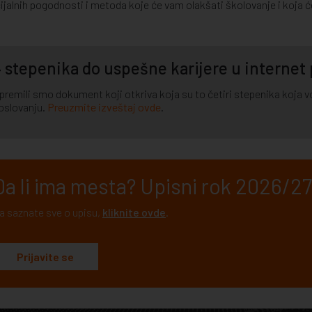
ijalnih pogodnosti i metoda koje će vam olakšati školovanje i koja ć
 stepenika do uspešne karijere u internet
premili smo dokument koji otkriva koja su to četiri stepenika koja vod
oslovanju.
Preuzmite izveštaj ovde
.
Da li ima mesta? Upisni rok 2026/27.
a saznate sve o upisu,
kliknite ovde
.
Prijavite se