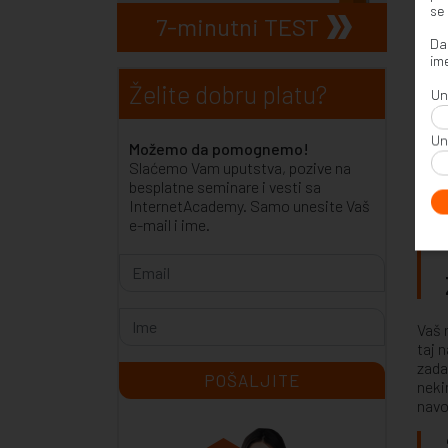
se 
Svi 
7-minutni TEST
meto
Da 
sist
ime
Napr
Želite dobru platu?
Un
najva
Ono 
Un
Možemo da pomognemo!
uklj
Slaćemo Vam uputstva, pozive na
su p
besplatne seminare i vesti sa
InternetAcademy. Samo unesite Vaš
e-mail i ime.
Vaš 
taj 
zada
neki
navo