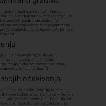
ja jedinica (unit mastery) koji uključuje
ora dobijaćete korisne povratne informacije o
 koncept koji trenutno obrađujete. To
od vam dozvoljava da radite na projektima na
d prođete zadatak, bićete sigurni da ste potpuno
 koja sledi.
čenju
vljaju. BusinessAcademy želi da vas učini
ratimo deo te dečje radosti učenja,
e razumevanje i duže zadržavanje stečenog
ćete se uz to i dobro zabaviti!
d svojih očekivanja
ultati koji će uslediti. Zahvaljujući potpunoj
iko lakše savladavate materiju i koliko je bolje
 predavanja posvećen samo vama i tome da vam
e sa ličnim instruktorom je još jedna u nizu