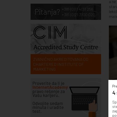
a ne
star
+381 (0)11 4011 256
Pitanja?
lekci
+381 (0)21 3100 020
mate
ZVANIČNO AKREDITOVANA OD
CHARTERED INSTITUTE OF
MARKETING
Pr
4 
Spr
st
zap
pos