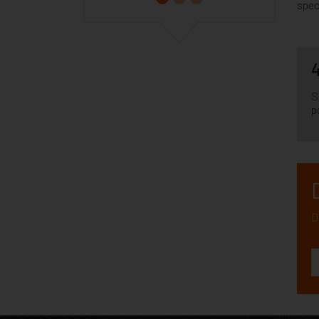
spec
4
S
p
D