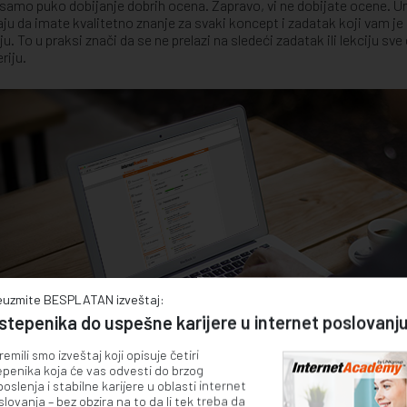
 samo puko dobijanje dobrih ocena. Zapravo, vi ne dobijate ocene. U
aju da imate kvalitetno znanje za svaki koncept i zadatak koji vam je
ju. To u praksi znači da se ne prelazi na sledeći zadatak ili lekciju sve 
riju.
euzmite BESPLATAN izveštaj:
stepenika do uspešne karijere u internet poslovanju
emili smo izveštaj koji opisuje četiri
epenika koja će vas odvesti do brzog
oslenja i stabilne karijere u oblasti internet
lovanja – bez obzira na to da li tek treba da