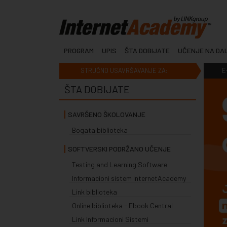
PROGRAM
UPIS
ŠTA DOBIJATE
UČENJE NA DA
STRUČNO USAVRŠAVANJE ZA:
E
ŠTA DOBIJATE
SAVRŠENO ŠKOLOVANJE
Bogata biblioteka
SOFTVERSKI PODRŽANO UČENJE
Testing and Learning Software
Informacioni sistem InternetAcademy
Link biblioteka
Online biblioteka - Ebook Central
Link Informacioni Sistemi