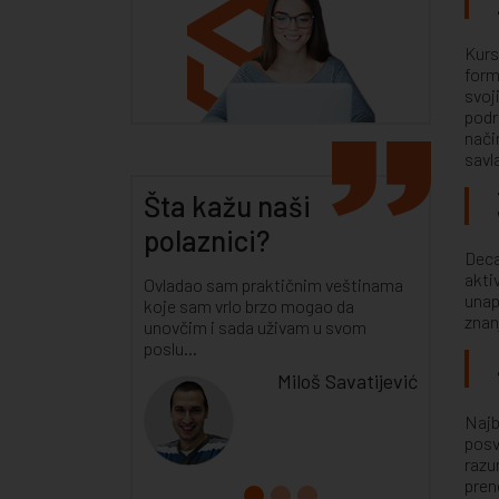
Kurs
form
svoj
podr
nači
savla
Šta kažu naši
polaznici?
Deca
akti
Ovladao sam praktičnim veštinama
unap
koje sam vrlo brzo mogao da
znan
unovčim i sada uživam u svom
poslu...
Miloš Savatijević
Najb
posv
razu
pren