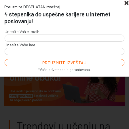
Preuzmite BESPLATAN izveštaj:
4 stepenika do uspešne karijere u internet
poslovanju!
+381 (0)11 4011 256
Unesite Vaš e-mail:
+381 (0)11 7856 156
Unesite Vaše ime:
E-COMMERCE & SALES
ONLINE COMMUNICATION
ONLINE ADVERTISING
E-BUSINESS & E-MARKETING
*Vaša privatnost je garantovana.
Trendovi u učenju na