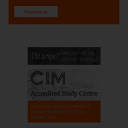
Prijavite se
+381 (0)11 4011 256
Pitanja?
+381 (0)21 3100 020
ZVANIČNO AKREDITOVANA OD
CHARTERED INSTITUTE OF
MARKETING