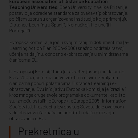
European association of Distance Education
Teaching Universities
. Open University iz Velike Britanije
postavio je određene standarde za ovakav tip obrazovanja,
po čijem uzoru su organizovane institucije koje primenjuju
Distance Learning u Španiji, Nemačkoj, Holandiji i
Portugaliji.
Evropska komisija je još u svojim ranijim dokumentima (e-
Learning Action Plan 2004-2006) snažno podržala razvoj
učenja na daljinu, odnosno e-obrazovanja u svim državama
članicama EU.
U Evropskoj komisiji tada je razrađen jasan plan da se do
kraja 2005. godine na univerzitetima u svim zemljama
članicama ponudi polaznicima Distance Learning i e-
obrazovanje. Ovu inicijativu Evropska komisija je izrazila i
kroz mnoge druge svoje programske dokumente, kao što
su, između ostalih, eEurope+, eEurope 2005, Information
Society itd. I rezolucija Evropskog Saveta daje ovakvom
vidu obrazovanja značajan prioritet u daljem razvoju
obrazovanja u EU.
Prekretnica u