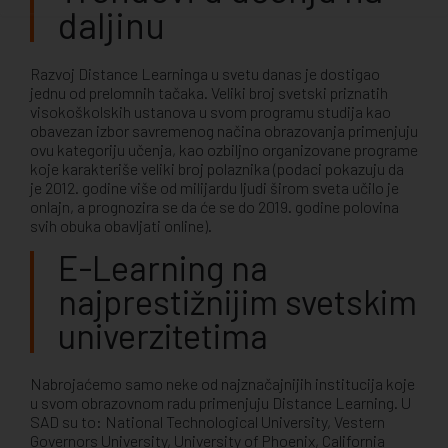
daljinu
Razvoj Distance Learninga u svetu danas je dostigao
jednu od prelomnih tačaka. Veliki broj svetski priznatih
visokoškolskih ustanova u svom programu studija kao
obavezan izbor savremenog načina obrazovanja primenjuju
ovu kategoriju učenja, kao ozbiljno organizovane programe
koje karakteriše veliki broj polaznika (podaci pokazuju da
je 2012. godine više od milijardu ljudi širom sveta učilo je
onlajn, a prognozira se da će se do 2019. godine polovina
svih obuka obavljati online).
E-Learning na
najprestižnijim svetskim
univerzitetima
Nabrojaćemo samo neke od najznačajnijih institucija koje
u svom obrazovnom radu primenjuju Distance Learning. U
SAD su to: National Technological University, Vestern
Governors University, University of Phoenix, California