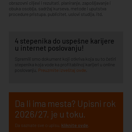
obrazovni ciljevi i rezultati, planiranje, zapošljavanje i
obuka osoblja, sadržaj kurseva, metode i uputstva
procedure pristupa, publicitet, uslovi studija, itd.
4 stepenika do uspešne karijere
u internet poslovanju!
Spremili smo dokument koji otkriva koja su to četiri
stepenika koja vode ka profitabilnoj karijeri u online
poslovanju.
Preuzmite izveštaj ovde
.
Da li ima mesta? Upisni rok
2026/27. je u toku.
Da saznate sve o upisu,
kliknite ovde
.