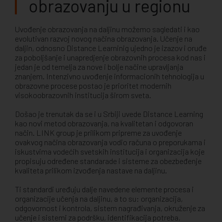
obrazovanju u regionu
Uvođenje obrazovanja na daljinu možemo sagledati i kao
evolutivan razvoj novog načina obrazovanja. Učenje na
daljin, odnosno Distance Learninig ujedno je izazov i oruđe
za poboljšanje i unapredjenje obrazovnih procesa kod nas i
jedan je od temelja za nove i bolje načine upravljanja
znanjem. Intenzivno uvođenje informacionih tehnologija u
obrazovne procese postao je prioritet modernih
visokoobrazovnih institucija širom sveta.
Došao je trenutak da se i u Srbiji uvede Distance Learning
kao novi metod obrazovanja, na kvalitetan i odgovoran
način. LINK group je prilikom pripreme za uvođenje
ovakvog načina obrazovanja vodio računa o preporukama i
iskustvima vodećih svetskih institucija i organizacija koje
propisuju određene standarade i sisteme za obezbeđenje
kvaliteta prilikom izvođenja nastave na daljinu.
Ti standardi uređuju dalje navedene elemente procesa i
organizacije učenja na daljinu, a to su: organizacija,
odgovornost i kontrola, sistem nagrađivanja, okruženje za
učenje i sistemi za podršku, identifikacija potreba,