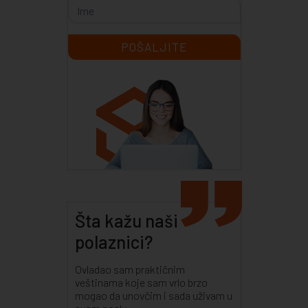
Šta kažu naši
polaznici?
Ovladao sam praktičnim
veštinama koje sam vrlo brzo
mogao da unovčim i sada uživam u