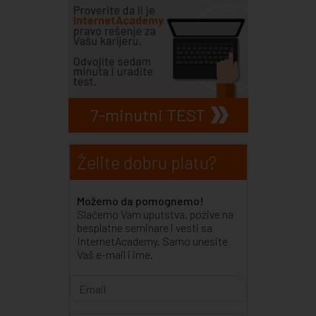
7-minutni TEST
Želite dobru platu?
Možemo da pomognemo!
Slaćemo Vam uputstva, pozive na
besplatne seminare i vesti sa
InternetAcademy. Samo unesite
Vaš e-mail i ime.