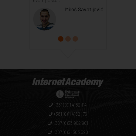
svom poslu...
Miloš Savatijević
+381 (0)11 4182 114
+381 (0)11 4182 176
+387 (0)33 902 961
+387 (0)51 303 520