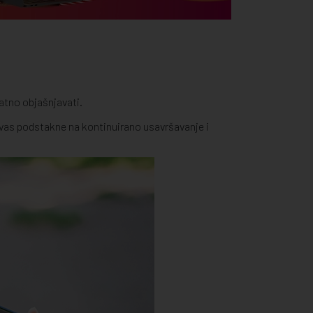
atno objašnjavati.
da vas podstakne na kontinuirano usavršavanje i