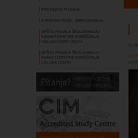
POSTAVITE PITANJE
EVROPSKI MODEL OBRAZOVANJA
OPŠTA PRAVILA ŠKOLOVANJA I
KARAKTERISTIKE KORIŠĆENJA
USLUGA (2007-2024)
Koli
OPŠTA PRAVILA ŠKOLOVANJA I
eduT
KARAKTERISTIKE KORIŠĆENJA
proš
USLUGA (2025)
+381 (0)11 4011 256
Pitanja?
+381 (0)21 3100 020
ZVANIČNO AKREDITOVANA OD