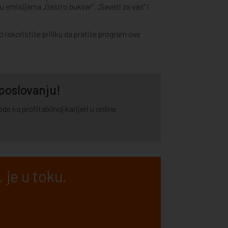
 u emisijama „Gastro bukvar”, „Saveti za vas” i
iskoristite priliku da pratite program ove
 poslovanju!
e ka profitabilnoj karijeri u online
 je u toku.