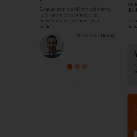
save
Ovladao sam praktičnim veštinama
„Bod
koje sam vrlo brzo mogao da
unovčim i sada uživam u svom
Sve 
poslu...
eduk
Miloš Savatijević
4
S
p
D