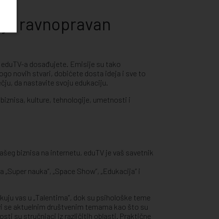
aju ravnopravan
m eduTV-a dosađujete. Emisije su tako
go novih stvari, dobićete dosta ideja i sve to
ečju, da nastavite svoju edukaciju.
iznisa, kulture, tehnologije, umetnosti i
ašeg biznisa na internetu, eduTV je vaš savetnik
 „Super nauka”, „Space Show”, „Edukacija” i
ekuju vas u „Talentima”, dok su psihološke teme
avi se aktuelnim društvenim temama kao što su
ti su stručnjaci iz različitih oblasti. Praktične