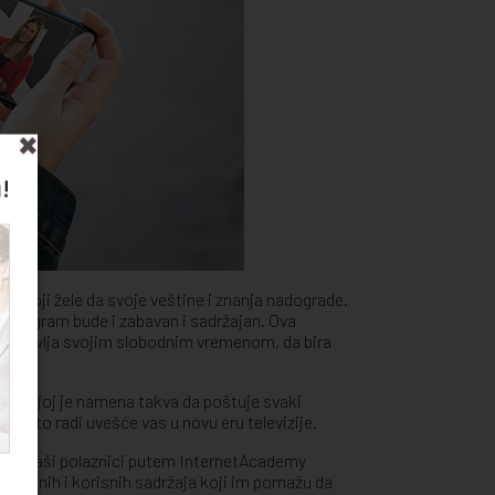
!
ma koji žele da svoje veštine i znanja nadograde.
da program bude i zabavan i sadržajan. Ova
 upravlja svojim slobodnim vremenom, da bira
a da joj je namena takva da poštuje svaki
ji to radi uvešće vas u novu eru televizije.
svi naši polaznici putem InternetAcademy
resantnih i korisnih sadržaja koji im pomažu da