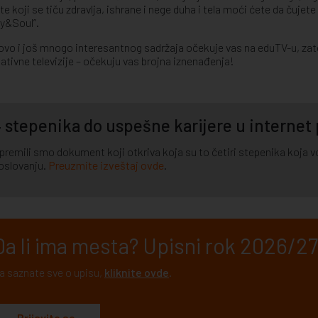
te koji se tiču zdravlja, ishrane i nege duha i tela moći ćete da čujete
y&Soul”.
ovo i još mnogo interesantnog sadržaja očekuje vas na eduTV-u, zato 
ativne televizije – očekuju vas brojna iznenađenja!
 stepenika do uspešne karijere u internet
premili smo dokument koji otkriva koja su to četiri stepenika koja vod
oslovanju.
Preuzmite izveštaj ovde
.
Da li ima mesta? Upisni rok 2026/27.
a saznate sve o upisu,
kliknite ovde
.
Prijavite se