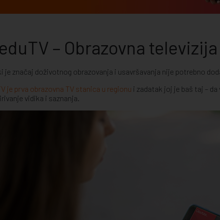
eduTV – Obrazovna televizija
ki je značaj doživotnog obrazovanja i usavršavanja nije potrebno dod
V je prva obrazovna TV stanica u regionu
i zadatak joj je baš taj – 
irivanje vidika i saznanja.