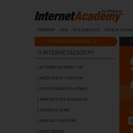
PROGRAM
UPIS
ŠTA DOBIJATE
UČENJE NA DA
STRUČNO USAVRŠAVANJE ZA:
E
O INTERNETACADEMY
INTERNETACADEMY TIM
NAŠA MISIJA I ZADATAK
USPESI NAŠIH POLAZNIKA
ARHITEKTURA SAZNANJA
GALERIJA SLIKA
ADRESA I TELEFONI
CHAT SERVIS