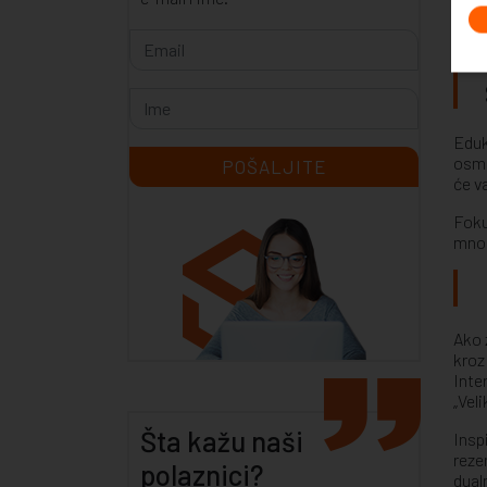
unap
Eduk
osmi
će v
Foku
mnog
Ako 
kroz
Inte
„Veli
Šta kažu naši
Insp
reze
polaznici?
dual