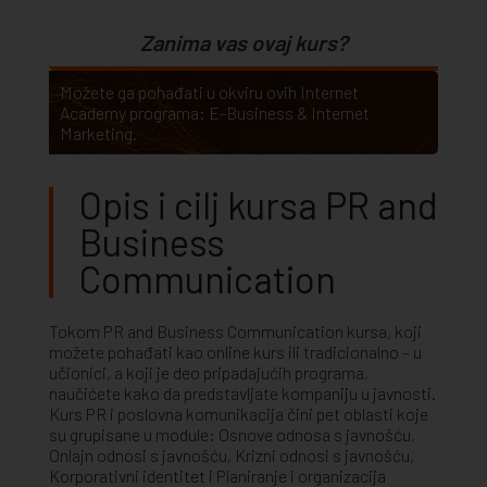
Zanima vas ovaj kurs?
Možete ga pohađati u okviru ovih Internet
Academy programa:
E-Business & Internet
Marketing
.
Opis i cilj kursa PR and
Business
Communication
Tokom PR and Business Communication kursa, koji
možete pohađati kao online kurs ili tradicionalno – u
učionici, a koji je deo pripadajućih programa,
naučićete kako da predstavljate kompaniju u javnosti.
Kurs PR i poslovna komunikacija čini pet oblasti koje
su grupisane u module: Osnove odnosa s javnošću,
Onlajn odnosi s javnošću, Krizni odnosi s javnošću,
Korporativni identitet i Planiranje i organizacija