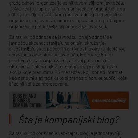
grade odnosi organizacija sa njihovom ciljnom javnošću.
Dakle, reč je o upravljanju komunikacijom organizacija sa
njihovom ciljnom publikom radi izgradnje pozitivne slike
organizacije u javnosti, odnosno upravljanje reputacijom
organizacije predstavlja cilj odnosa sa javnošću.
Za razliku od odnosa sa javnošću, onlajn odnosi sa
javnošću akcenat stavljaju na onlajn-okruženje i
predstavljaju skup posebnih aktivnosti u okviru klasičnog
upravljanja odnosima sa javnošću, kojima se kreira
pozitivna slika o organizaciji, ali ovaj put u onlajn-
okruženju. Dakle, najkraće rečeno, reč je o skupu svih
akcija koje preduzima PR menadžer, koji koristi internet
kao osnovni alat rada kako bi prenosio poruke publici koja
bi za njih bila zainteresovana.
Šta je kompanijski blog?
Za razliku od korišćenja veb-sajta, blog je jednostavniji i