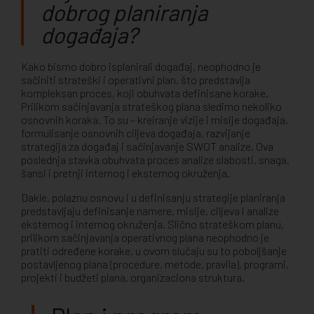
dobrog planiranja
događaja?
Kako bismo dobro isplanirali događaj, neophodno je
sačiniti strateški i operativni plan, što predstavlja
kompleksan proces, koji obuhvata definisane korake.
Prilikom sačinjavanja strateškog plana sledimo nekoliko
osnovnih koraka. To su – kreiranje vizije i misije događaja,
formulisanje osnovnih ciljeva događaja, razvijanje
strategija za događaj i sačinjavanje SWOT analize. Ova
poslednja stavka obuhvata proces analize slabosti, snaga,
šansi i pretnji internog i eksternog okruženja.
Dakle, polaznu osnovu i u definisanju strategije planiranja
predstavljaju definisanje namere, misije, ciljeva i analize
eksternog i internog okruženja. Slično strateškom planu,
prilikom sačinjavanja operativnog plana neophodno je
pratiti određene korake, u ovom slučaju su to poboljšanje
postavljenog plana (procedure, metode, pravila), programi,
projekti i budžeti plana, organizaciona struktura.