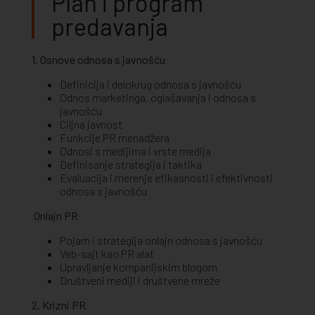
Plan i program
predavanja
1. Osnove odnosa s javnošću
Definicija i delokrug odnosa s javnošću
Odnos marketinga, oglašavanja i odnosa s
javnošću
Ciljna javnost
Funkcije PR menadžera
Odnosi s medijima i vrste medija
Definisanje strategija i taktika
Evaluacija i merenje efikasnosti i efektivnosti
odnosa s javnošću
Onlajn PR
Pojam i strategija onlajn odnosa s javnošću
Veb-sajt kao PR alat
Upravljanje kompanijskim blogom
Društveni mediji i društvene mreže
2. Krizni PR