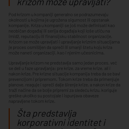
krizom može upravljati?
Pod krizom u kompaniji generalno se podrazumevaju
okolnosti u kojima je ugrožena sigurnost ili opstanak
kompanije. Kriza u kompaniji se još može definisati kao
neobičan događaj ili serija događaja koji loše utiču na
imidž, reputaciju ili finansijsku stabilnost organizacije.
Krizom se može upravljati i upravljanje kriznim situacijama
je proces osmišljen da spreči ili smanji štetu koju kriza
može naneti organizaciji, kao i njenim učesnicima.
Upravljanje krizom ne predstavlja samo jedan proces, već
se deli u faze upravljanja: pre krize, za vreme krize, ali i
nakon krize. Pre krizne situacije kompanija treba da se bavi
prevencijom i pripremom. Tokom krize treba da primenjuje
planove, reaguje i spreči dalje širenje krize, a nakon krize da
traži načine da se bolje pripremi za sledeću krizu, koriguje
greške ukoliko su postojale i ispunjava obaveze
napravljene tokom krize.
Šta predstavlja
korporativni identitet i