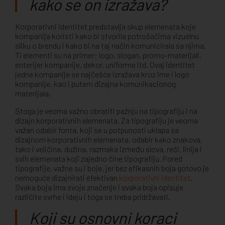
kako se on izražava?
Korporativni identitet predstavlja skup elemenata koje
kompanija koristi kako bi stvorila potrošačima vizuelnu
sliku o brendu i kako bi na taj način komunicirala sa njima.
Ti elementi su na primer: logo, slogan, promo-materijali,
enterijer kompanije, dekor, uniforme itd. Ovaj identitet
jedne kompanije se najčešće izražava kroz ime i logo
kompanije, kao i putem dizajna komunikacionog
materijala.
Stoga je veoma važno obratiti pažnju na tipografiju i na
dizajn korporativnih elemenata. Za tipografiju je veoma
važan odabir fonta, koji se u potpunosti uklapa sa
dizajnom korporativnih elemenata, odabir kako znakova,
tako i veličina, dužina, razmaka između slova, reči, linija i
svih elemenata koji zajedno čine tipografiju. Pored
tipografije, važne su i boje, jer bez efikasnih boja gotovo je
nemoguće dizajnirati efektivan
korporativni identitet
.
Svaka boja ima svoje značenje i svaka boja opisuje
različite svrhe i ideju i toga se treba pridržavati.
Koji su osnovni koraci