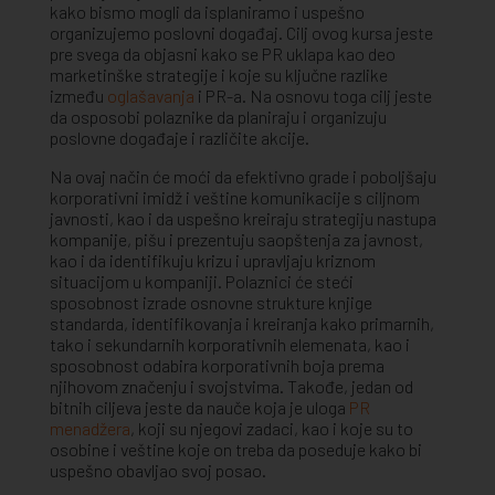
kako bismo mogli da isplaniramo i uspešno
organizujemo poslovni događaj. Cilj ovog kursa jeste
pre svega da objasni kako se PR uklapa kao deo
marketinške strategije i koje su ključne razlike
između
oglašavanja
i PR-a. Na osnovu toga cilj jeste
da osposobi polaznike da planiraju i organizuju
poslovne događaje i različite akcije.
Na ovaj način će moći da efektivno grade i poboljšaju
korporativni imidž i veštine komunikacije s ciljnom
javnosti, kao i da uspešno kreiraju strategiju nastupa
kompanije, pišu i prezentuju saopštenja za javnost,
kao i da identifikuju krizu i upravljaju kriznom
situacijom u kompaniji. Polaznici će steći
sposobnost izrade osnovne strukture knjige
standarda, identifikovanja i kreiranja kako primarnih,
tako i sekundarnih korporativnih elemenata, kao i
sposobnost odabira korporativnih boja prema
njihovom značenju i svojstvima. Takođe, jedan od
bitnih ciljeva jeste da nauče koja je uloga
PR
menadžera
, koji su njegovi zadaci, kao i koje su to
osobine i veštine koje on treba da poseduje kako bi
uspešno obavljao svoj posao.