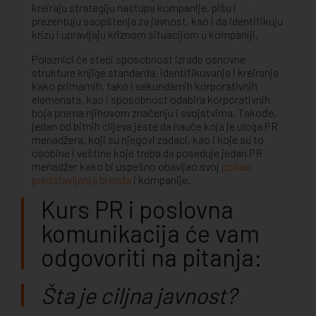
kreiraju strategiju nastupa kompanije, pišu i
prezentuju saopštenja za javnost, kao i da identifikuju
krizu i upravljaju kriznom situacijom u kompaniji.
Polaznici će steći sposobnost izrade osnovne
strukture knjige standarda, identifikovanja i kreiranja
kako primarnih, tako i sekundarnih korporativnih
elemenata, kao i sposobnost odabira korporativnih
boja prema njihovom značenju i svojstvima. Takođe,
jedan od bitnih ciljeva jeste da nauče koja je uloga PR
menadžera, koji su njegovi zadaci, kao i koje su to
osobine i veštine koje treba da poseduje jedan PR
menadžer kako bi uspešno obavljao svoj
posao
predstavljanja brenda
i kompanije.
Kurs PR i poslovna
komunikacija će vam
odgovoriti na pitanja:
Šta je ciljna javnost?