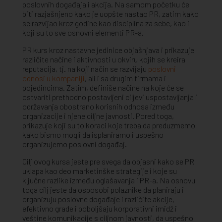
poslovnih događaja i akcija. Na samom početku će
biti razjašnjeno kako je uopšte nastao PR, zatim kako
se razvijao kroz godine kao disciplina za sebe, kao i
koji su to sve osnovni elementi PR-a.
PR kurs kroz nastavne jedinice objašnjava i prikazuje
različite načine i aktivnosti u okviru kojih se kreira
reputacija, tj. na koji način se razvijaju
poslovni
odnosi u kompaniji
, ali i sa drugim firmama i
pojedincima. Zatim, definiše načine na koje će se
ostvariti prethodno postavljeni ciljevi uspostavljanja i
održavanja obostrano korisnih odnosa između
organizacije i njene ciljne javnosti. Pored toga,
prikazuje koji su to koraci koje treba da preduzmemo
kako bismo mogli da isplaniramo i uspešno
organizujemo poslovni događaj.
Cilj ovog kursa jeste pre svega da objasni kako se PR
uklapa kao deo marketinške strategije i koje su
ključne razlike između oglašavanja i PR-a. Na osnovu
toga cilj jeste da osposobi polaznike da planiraju i
organizuju poslovne događaje i različite akcije,
efektivno grade i poboljšaju korporativni imidž i
veštine komunikacije s ciljnom javnosti, da uspešno