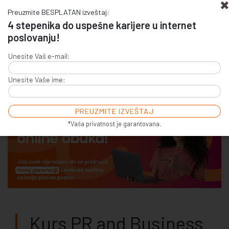
Preuzmite BESPLATAN izveštaj:
4 stepenika do uspešne karijere u internet
poslovanju!
+381 (0)11 4011 256
Unesite Vaš e-mail:
+381 (0)11 7856 156
Unesite Vaše ime:
E-COMMERCE & SALES
ONLINE COMMUNICATION
ONLINE ADVERTISING
E-BUSINESS & E-MARKETING
*Vaša privatnost je garantovana.
Kurs PR and Business