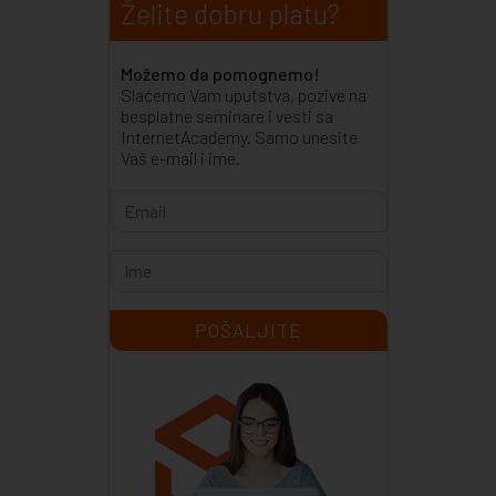
Želite dobru platu?
Možemo da pomognemo!
Slaćemo Vam uputstva, pozive na
besplatne seminare i vesti sa
InternetAcademy. Samo unesite
Vaš e-mail i ime.