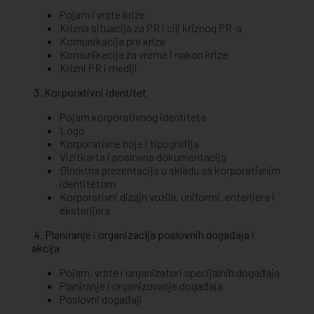
Pojam i vrste krize
Krizna situacija za PR i cilj kriznog PR-a
Komunikacija pre krize
Komunikacija za vreme i nakon krize
Krizni PR i mediji
3. Korporativni identitet
Pojam korporativnog identiteta
Logo
Korporativne boje i tipografija
Vizitkarta i poslovna dokumentacija
Direktna prezentacija u skladu sa korporativnim
identitetom
Korporativni dizajn vozila, uniformi, enterijera i
eksterijera
4. Planiranje i organizacija poslovnih događaja i
akcija
Pojam, vrste i organizatori specijalnih događaja
Planiranje i organizovanje događaja
Poslovni događaji