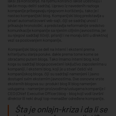
lakši za korišćenje, na njemu korisnici lakše učestvuju i
lakše mogu deliti sadržaj. Upravo iz navedenih razloga
kompanije pribegavaju njegovom korišćenju, tako je i
nastao kompanijski blog. Kompanijski blog predstavlja u
stvari automatizovani veb-sajt, čiji se sadržaj unosi i
prikazuje hronološki, a predstavlja neformalnije sredstvo
komunikacije kompanije sa njenim ciljnim javnostima, jer
su njegovi sadržaji ličniji, prisniji i ne moraju biti u direktnoj
vezi sa poslovanjem kompanije.
Kompanijski blog se deli na interni i eksterni prema
kriterijumu slanja poruke, dakle prema tome kome se
obraćamo putem bloga. Tako imamo interni blog, kod
koga su sadržaji bloga posvećeni isključivo zaposlenima u
kompaniji, i eksterni blog, koji je u stvari češći vid
kompanijskog bloga, čiji su sadržaji namenjeni i javno
dostupni svim eksternim javnostima. Dve osnovne vrste
eksternih blogova su: produkt blog ili blog namenjen
uslugama – namenjen proizvodima/uslugama kompanije i
CEO (Chief Executive Officer) blog – blog koji vodi izvršni
direktor ili neki drugi top-menadžer određene kompanije.
Šta je onlajn-kriza i da li se