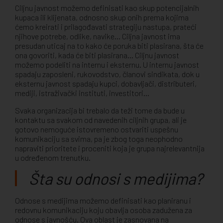
Ciljnu javnost možemo definisati kao skup potencijalnih
kupaca ili klijenata, odnosno skup onih prema kojima
ćemo kreirati i prilagođavati strategiju nastupa, prateći
njihove potrebe, odlike, navike... Ciljna javnost ima
presudan uticaj na to kako će poruka biti plasirana, šta će
ona govoriti, kada će biti plasirana... Ciljnu javnost
možemo podeliti na internu i eksternu. U internu javnost
spadaju zaposleni, rukovodstvo, članovi sindikata, dok u
eksternu javnost spadaju kupci, dobavljači, distributeri,
mediji, istraživački instituti, investitori...
Svaka organizacija bi trebalo da teži tome da bude u
kontaktu sa svakom od navedenih ciljnih grupa, ali je
gotovo nemoguće istovremeno ostvariti uspešnu
komunikaciju sa svima, pa je zbog toga neophodno
napraviti prioritete i proceniti koja je grupa najrelevantnija
u određenom trenutku.
Šta su odnosi s medijima?
Odnose s medijima možemo definisati kao planiranu i
redovnu komunikaciju koju obavlja osoba zadužena za
odnose s javnošću. Ova oblast je zasnovana na