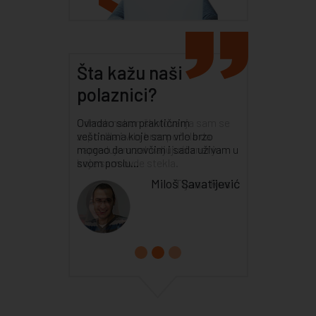
Šta kažu naši
polaznici?
Odmah nakon školovanja sam se
zaposlila i vrlo brzo počela da
napredujem zahvaljujući znanju
koje sam ovde stekla.
Tijana Rusić