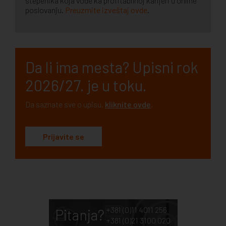
stepenika koja vode ka profitabilnoj karijeri u online
poslovanju.
Preuzmite izveštaj ovde
.
Da li ima mesta? Upisni rok
2026/27. je u toku.
Da saznate sve o upisu,
kliknite ovde
.
Prijavite se
+381 (0)11 4011 256
Pitanja?
+381 (0)21 3100 020