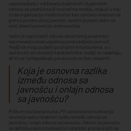
uspostavljanju i održavanju kvalitetnih i dugoročnih
odnosa sa urednicima ili novinarima medija. Imajući u vidu
to da organizacija medije koristi kao osnovno sredstvo za
prenos poruka ciljnoj javnosti, sasvim je jasno zašto se
ovoj oblasti posvećuje znatna pažnja.
Važno je uspostaviti odnose obostranog poverenja i
razumevanja zarad uspešnog predstavljanja javnosti.
Mediji se mogu podeliti po brojnim kriterijumima, a u
zavisnosti od osnovnih karakteristika, mediji se odabiraju,
ali im se i prilagođavaju poruke koje se žele saopštiti.
Koja je osnovna razlika
između odnosa sa
javnošću i onlajn odnosa
sa javnošću?
Prilikom izučavanja kursa „PR i poslovna komunikacija”
veoma je važno istaknuti razliku između odnosa sa
javnošću i onlajn odnosa sa javnošću. Odnosi sa javnošću
se definišu kao komunikacioni strateški proces kojim se