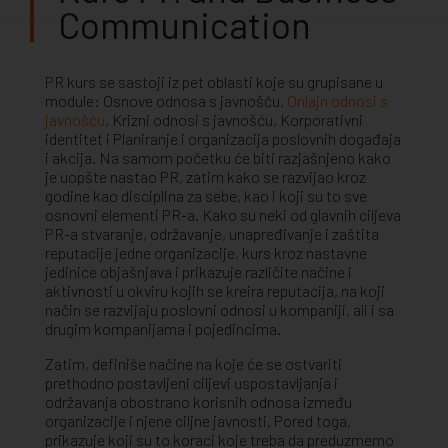
Communication
PR kurs se sastoji iz pet oblasti koje su grupisane u
module: Osnove odnosa s javnošću,
Onlajn odnosi s
javnošću
, Krizni odnosi s javnošću, Korporativni
identitet i Planiranje i organizacija poslovnih događaja
i akcija. Na samom početku će biti razjašnjeno kako
je uopšte nastao PR, zatim kako se razvijao kroz
godine kao disciplina za sebe, kao i koji su to sve
osnovni elementi PR-a. Kako su neki od glavnih ciljeva
PR-a stvaranje, održavanje, unapređivanje i zaštita
reputacije jedne organizacije, kurs kroz nastavne
jedinice objašnjava i prikazuje različite načine i
aktivnosti u okviru kojih se kreira reputacija, na koji
način se razvijaju poslovni odnosi u kompaniji, ali i sa
drugim kompanijama i pojedincima.
Zatim, definiše načine na koje će se ostvariti
prethodno postavljeni ciljevi uspostavljanja i
održavanja obostrano korisnih odnosa između
organizacije i njene ciljne javnosti. Pored toga,
prikazuje koji su to koraci koje treba da preduzmemo