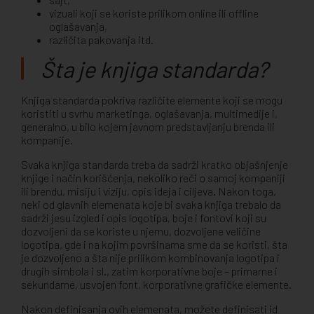
vizuali koji se koriste prilikom online ili offline
oglašavanja,
različita pakovanja itd.
Šta je knjiga standarda?
Knjiga standarda pokriva različite elemente koji se mogu
koristiti u svrhu marketinga, oglašavanja, multimedije i,
generalno, u bilo kojem javnom predstavljanju brenda ili
kompanije.
Svaka knjiga standarda treba da sadrži kratko objašnjenje
knjige i način korišćenja, nekoliko reči o samoj kompaniji
ili brendu, misiju i viziju, opis ideja i ciljeva. Nakon toga,
neki od glavnih elemenata koje bi svaka knjiga trebalo da
sadrži jesu izgled i opis logotipa, boje i fontovi koji su
dozvoljeni da se koriste u njemu, dozvoljene veličine
logotipa, gde i na kojim površinama sme da se koristi, šta
je dozvoljeno a šta nije prilikom kombinovanja logotipa i
drugih simbola i sl., zatim korporativne boje – primarne i
sekundarne, usvojen font, korporativne grafičke elemente.
Nakon definisanja ovih elemenata, možete definisati id