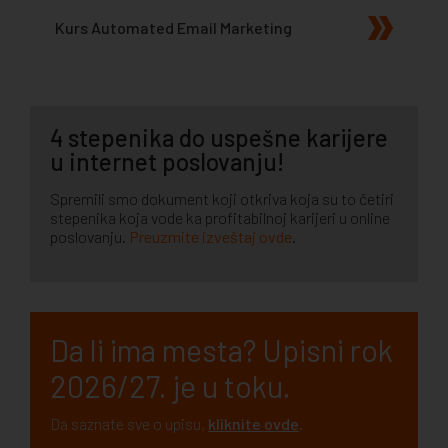
Kurs Automated Email Marketing
4 stepenika do uspešne karijere
u internet poslovanju!
Spremili smo dokument koji otkriva koja su to četiri
stepenika koja vode ka profitabilnoj karijeri u online
poslovanju.
Preuzmite izveštaj ovde
.
Da li ima mesta? Upisni rok
2026/27. je u toku.
Da saznate sve o upisu,
kliknite ovde
.