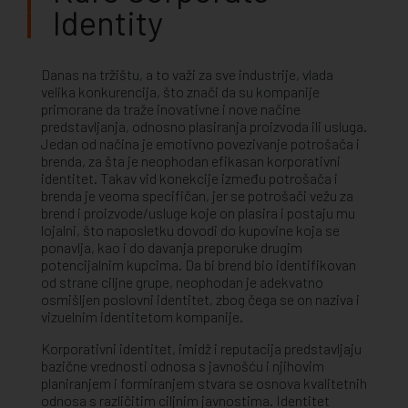
Identity
Danas na tržištu, a to važi za sve industrije, vlada
velika konkurencija, što znači da su kompanije
primorane da traže inovativne i nove načine
predstavljanja, odnosno plasiranja proizvoda ili usluga.
Jedan od načina je emotivno povezivanje potrošača i
brenda, za šta je neophodan efikasan korporativni
identitet. Takav vid konekcije između potrošača i
brenda je veoma specifičan, jer se potrošači vežu za
brend i proizvode/usluge koje on plasira i postaju mu
lojalni, što naposletku dovodi do kupovine koja se
ponavlja, kao i do davanja preporuke drugim
potencijalnim kupcima. Da bi brend bio identifikovan
od strane ciljne grupe, neophodan je adekvatno
osmišljen poslovni identitet, zbog čega se on naziva i
vizuelnim identitetom kompanije.
Korporativni identitet, imidž i reputacija predstavljaju
bazične vrednosti odnosa s javnošću i njihovim
planiranjem i formiranjem stvara se osnova kvalitetnih
odnosa s različitim ciljnim javnostima. Identitet