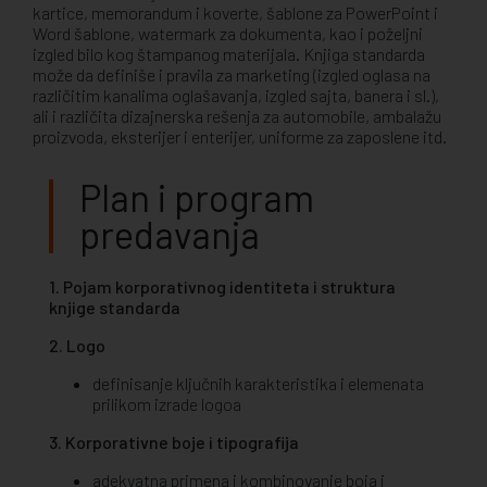
kartice, memorandum i koverte, šablone za PowerPoint i
Word šablone, watermark za dokumenta, kao i poželjni
izgled bilo kog štampanog materijala. Knjiga standarda
može da definiše i pravila za marketing (izgled oglasa na
različitim kanalima oglašavanja, izgled sajta, banera i sl.),
ali i različita dizajnerska rešenja za automobile, ambalažu
proizvoda, eksterijer i enterijer, uniforme za zaposlene itd.
Plan i program
predavanja
1. Pojam korporativnog identiteta i struktura
knjige standarda
2. Logo
definisanje ključnih karakteristika i elemenata
prilikom izrade logoa
3. Korporativne boje i tipografija
adekvatna primena i kombinovanje boja i