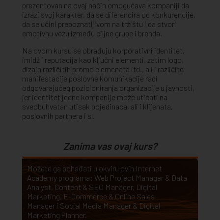
prezentovan na ovaj način omogućava kompaniji da
izrazi svoj karakter, da se diferencira od konkurencije,
da se učini prepoznatljivom na tržištu i da stvori
emotivnu vezu između ciljne grupe i brenda.
Na ovom kursu se obrađuju korporativni identitet,
imidž i reputacija kao ključni elementi, zatim logo,
dizajn različitih promo elemenata itd., ali i različite
manifestacije poslovne komunikacije radi
odgovarajućeg pozicioniranja organizacije u javnosti,
jer identitet jedne kompanije može uticati na
sveobuhvatan utisak pojedinaca, ali i klijenata,
poslovnih partnera i sl.
Zanima vas ovaj kurs?
Možete ga pohađati u okviru ovih Internet
Academy programa:
Web Project Manager & Data
Analyst
,
Content & SEO Manager
,
Digital
Marketing
,
E-Commerce & Online Sales
Manager
i
Social Media Manager & Digital
Marketing Planner
.