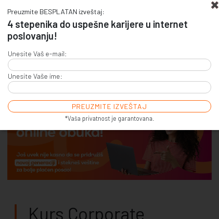
Preuzmite BESPLATAN izveštaj:
4 stepenika do uspešne karijere u internet
poslovanju!
+381 (0)11 4011 256
Unesite Vaš e-mail:
+381 (0)11 7856 156
Unesite Vaše ime:
E-COMMERCE & SALES
ONLINE COMMUNICATION
ONLINE ADVERTISING
E-BUSINESS & E-MARKETING
*Vaša privatnost je garantovana.
Kurs Corporate