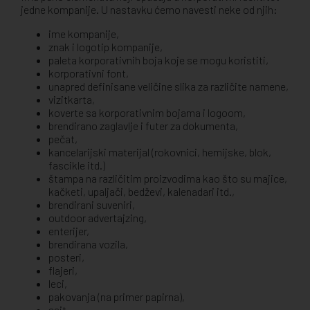
jedne kompanije. U nastavku ćemo navesti neke od njih:
ime kompanije,
znak i logotip kompanije,
paleta korporativnih boja koje se mogu koristiti,
korporativni font,
unapred definisane veličine slika za različite namene,
vizitkarta,
koverte sa korporativnim bojama i logoom,
brendirano zaglavlje i futer za dokumenta,
pečat,
kancelarijski materijal (rokovnici, hemijske, blok,
fascikle itd.)
štampa na različitim proizvodima kao što su majice,
kačketi, upaljači, bedževi, kalenadari itd.,
brendirani suveniri,
outdoor advertajzing,
enterijer,
brendirana vozila,
posteri,
flajeri,
leci,
pakovanja (na primer papirna),
sajt,