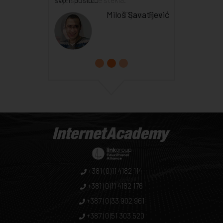
Tijana Rusić
+381 (0)11 4182 114
+381 (0)11 4182 176
+387 (0)33 902 961
+387 (0)51 303 520