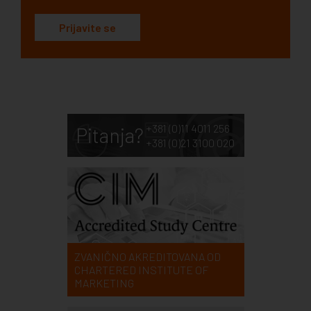
Prijavite se
+381 (0)11 4011 256
Pitanja?
+381 (0)21 3100 020
ZVANIČNO AKREDITOVANA OD
CHARTERED INSTITUTE OF
MARKETING