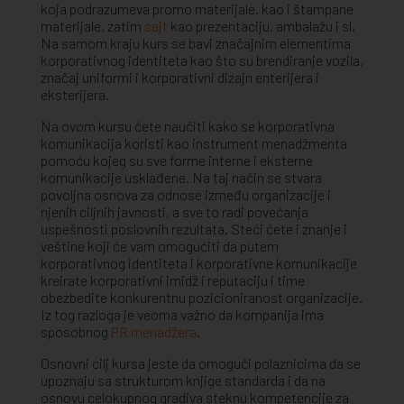
koja podrazumeva promo materijale, kao i štampane
materijale, zatim
sajt
kao prezentaciju, ambalažu i sl.
Na samom kraju kurs se bavi značajnim elementima
korporativnog identiteta kao što su brendiranje vozila,
značaj uniformi i korporativni dizajn enterijera i
eksterijera.
Na ovom kursu ćete naučiti kako se korporativna
komunikacija koristi kao instrument menadžmenta
pomoću kojeg su sve forme interne i eksterne
komunikacije usklađene. Na taj način se stvara
povoljna osnova za odnose između organizacije i
njenih ciljnih javnosti, a sve to radi povećanja
uspešnosti poslovnih rezultata. Steći ćete i znanje i
veštine koji će vam omogućiti da putem
korporativnog identiteta i korporativne komunikacije
kreirate korporativni imidž i reputaciju i time
obezbedite konkurentnu pozicioniranost organizacije.
Iz tog razloga je veoma važno da kompanija ima
sposobnog
PR menadžera
.
Osnovni cilj kursa jeste da omogući polaznicima da se
upoznaju sa strukturom knjige standarda i da na
osnovu celokupnog gradiva steknu kompetencije za