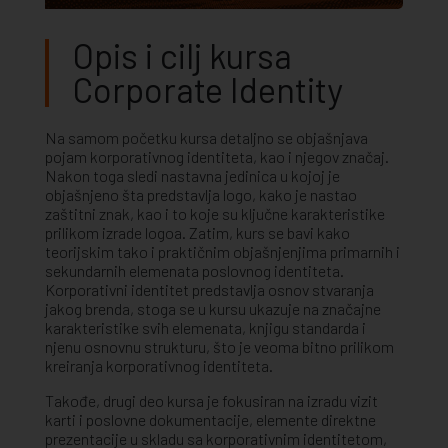
Opis i cilj kursa
Corporate Identity
Na samom početku kursa detaljno se objašnjava
pojam korporativnog identiteta, kao i njegov značaj.
Nakon toga sledi nastavna jedinica u kojoj je
objašnjeno šta predstavlja logo, kako je nastao
zaštitni znak, kao i to koje su ključne karakteristike
prilikom izrade logoa. Zatim, kurs se bavi kako
teorijskim tako i praktičnim objašnjenjima primarnih i
sekundarnih elemenata poslovnog identiteta.
Korporativni identitet predstavlja osnov stvaranja
jakog brenda, stoga se u kursu ukazuje na značajne
karakteristike svih elemenata, knjigu standarda i
njenu osnovnu strukturu, što je veoma bitno prilikom
kreiranja korporativnog identiteta.
Takođe, drugi deo kursa je fokusiran na izradu vizit
karti i poslovne dokumentacije, elemente direktne
prezentacije u skladu sa korporativnim identitetom,