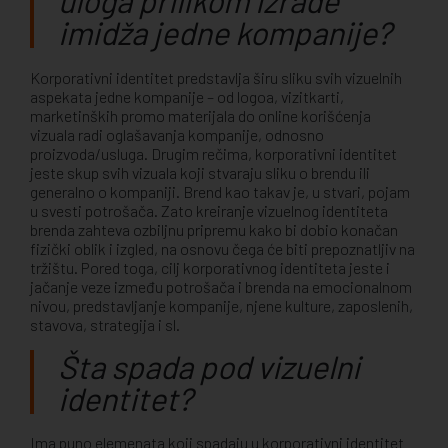
uloga prilikom izrade
imidža jedne kompanije?
Korporativni identitet predstavlja širu sliku svih vizuelnih
aspekata jedne kompanije – od logoa, vizitkarti,
marketinških promo materijala do online korišćenja
vizuala radi oglašavanja kompanije, odnosno
proizvoda/usluga. Drugim rečima, korporativni identitet
jeste skup svih vizuala koji stvaraju sliku o brendu ili
generalno o kompaniji. Brend kao takav je, u stvari, pojam
u svesti potrošača. Zato kreiranje vizuelnog identiteta
brenda zahteva ozbiljnu pripremu kako bi dobio konačan
fizički oblik i izgled, na osnovu čega će biti prepoznatljiv na
tržištu. Pored toga, cilj korporativnog identiteta jeste i
jačanje veze između potrošača i brenda na emocionalnom
nivou, predstavljanje kompanije, njene kulture, zaposlenih,
stavova, strategija i sl.
Šta spada pod vizuelni
identitet?
Ima puno elemenata koji spadaju u korporativni identitet