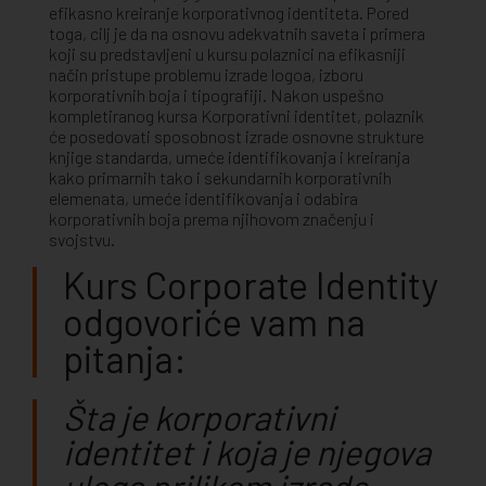
efikasno kreiranje korporativnog identiteta. Pored
toga, cilj je da na osnovu adekvatnih saveta i primera
koji su predstavljeni u kursu polaznici na efikasniji
način pristupe problemu izrade logoa, izboru
korporativnih boja i tipografiji. Nakon uspešno
kompletiranog kursa Korporativni identitet, polaznik
će posedovati sposobnost izrade osnovne strukture
knjige standarda, umeće identifikovanja i kreiranja
kako primarnih tako i sekundarnih korporativnih
elemenata, umeće identifikovanja i odabira
korporativnih boja prema njihovom značenju i
svojstvu.
Kurs Corporate Identity
odgovoriće vam na
pitanja:
Šta je korporativni
identitet i koja je njegova