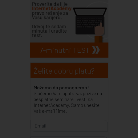
7-minutni TEST
Želite dobru platu?
Možemo da pomognemo!
Slaćemo Vam uputstva, pozive na
besplatne seminare i vesti sa
InternetAcademy. Samo unesite
Vaš e-mail i ime.