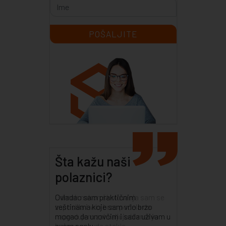
Šta kažu naši
polaznici?
Odmah nakon školovanja sam se
zaposlila i vrlo brzo počela da
napredujem zahvaljujući znanju
koje sam ovde stekla.