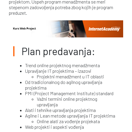
projektom. Uspeh program menadžmenta se meri
stepenom zadovoljenja potreba zbog kojih je program
preduzet.
Plan predavanja:
Trend online projektnog menadžmenta
Upravljanje IT projektima – izazovi
Projektni menadžment u IT oblasti
Od tradicionalnog do agilnog upravljanja
projektima
PMI (Project Management Institute) standard
Važni termini online projektnog
upravljanja
Alati i tehnike upravljanja projektima
Agilne i Lean metode upravljanja IT projektima
Online alati za vođenje projekata
Web projekti i aspekti vođenja