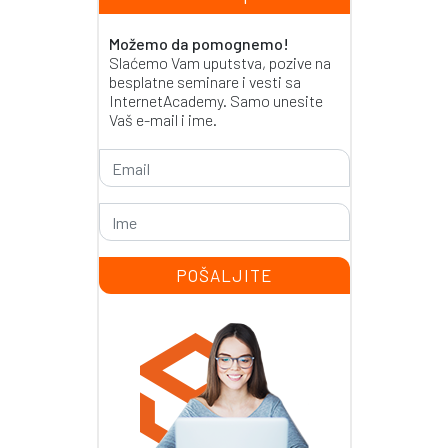
Možemo da pomognemo!
Slaćemo Vam uputstva, pozive na
besplatne seminare i vesti sa
InternetAcademy. Samo unesite
Vaš e-mail i ime.