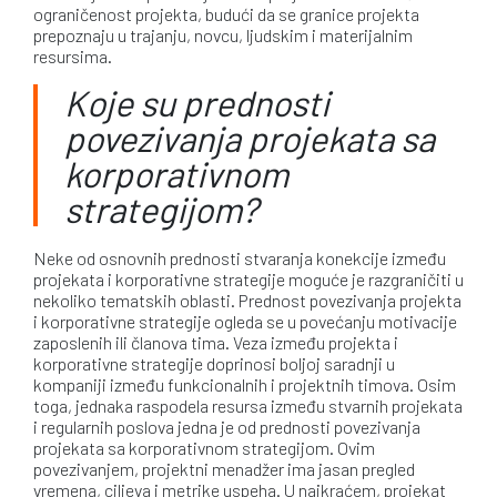
ograničenost projekta, budući da se granice projekta
prepoznaju u trajanju, novcu, ljudskim i materijalnim
resursima.
Koje su prednosti
povezivanja projekata sa
korporativnom
strategijom?
Neke od osnovnih prednosti stvaranja konekcije između
projekata i korporativne strategije moguće je razgraničiti u
nekoliko tematskih oblasti. Prednost povezivanja projekta
i korporativne strategije ogleda se u povećanju motivacije
zaposlenih ili članova tima. Veza između projekta i
korporativne strategije doprinosi boljoj saradnji u
kompaniji između funkcionalnih i projektnih timova. Osim
toga, jednaka raspodela resursa između stvarnih projekata
i regularnih poslova jedna je od prednosti povezivanja
projekata sa korporativnom strategijom. Ovim
povezivanjem, projektni menadžer ima jasan pregled
vremena, ciljeva i metrike uspeha. U najkraćem, projekat