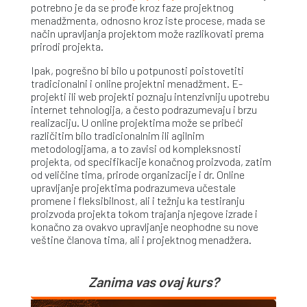
potrebno je da se prođe kroz faze projektnog
menadžmenta, odnosno kroz iste procese, mada se
način upravljanja projektom može razlikovati prema
prirodi projekta.
Ipak, pogrešno bi bilo u potpunosti poistovetiti
tradicionalni i online projektni menadžment. E-
projekti ili web projekti poznaju intenzivniju upotrebu
internet tehnologija, a često podrazumevaju i brzu
realizaciju. U online projektima može se pribeći
različitim bilo tradicionalnim ili agilnim
metodologijama, a to zavisi od kompleksnosti
projekta, od specifikacije konačnog proizvoda, zatim
od veličine tima, prirode organizacije i dr. Online
upravljanje projektima podrazumeva učestale
promene i fleksibilnost, ali i težnju ka testiranju
proizvoda projekta tokom trajanja njegove izrade i
konačno za ovakvo upravljanje neophodne su nove
veštine članova tima, ali i projektnog menadžera.
Zanima vas ovaj kurs?