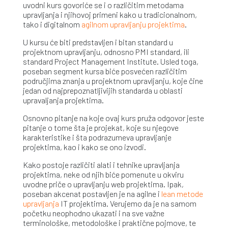
uvodni kurs govoriće se i o različitim metodama
upravljanja i njihovoj primeni kako u tradicionalnom,
tako i digitalnom
agilnom upravljanju projektima
.
U kursu će biti predstavljen i bitan standard u
projektnom upravljanju, odnosno PMI standard, ili
standard Project Management Institute. Usled toga,
poseban segment kursa biće posvećen različitim
područjima znanja u projektnom upravljanju, koje čine
jedan od najprepoznatljivijih standarda u oblasti
upravaljanja projektima.
Osnovno pitanje na koje ovaj kurs pruža odgovor jeste
pitanje o tome šta je projekat, koje su njegove
karakteristike i šta podrazumeva upravljanje
projektima, kao i kako se ono izvodi.
Kako postoje različiti alati i tehnike upravljanja
projektima, neke od njih biće pomenute u okviru
uvodne priče o upravljanju web projektima. Ipak,
poseban akcenat postavljen je na agilne i
lean metode
upravljanja
IT projektima. Verujemo da je na samom
početku neophodno ukazati i na sve važne
terminološke, metodološke i praktične pojmove, te