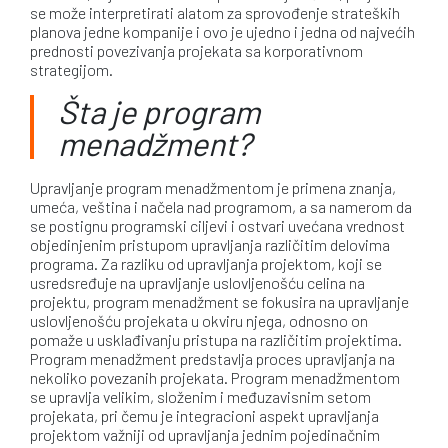
se može interpretirati alatom za sprovođenje strateških
planova jedne kompanije i ovo je ujedno i jedna od najvećih
prednosti povezivanja projekata sa korporativnom
strategijom.
Šta je program
menadžment?
Upravljanje program menadžmentom je primena znanja,
umeća, veština i načela nad programom, a sa namerom da
se postignu programski ciljevi i ostvari uvećana vrednost
objedinjenim pristupom upravljanja različitim delovima
programa. Za razliku od upravljanja projektom, koji se
usredsređuje na upravljanje uslovljenošću celina na
projektu, program menadžment se fokusira na upravljanje
uslovljenošću projekata u okviru njega, odnosno on
pomaže u usklađivanju pristupa na različitim projektima.
Program menadžment predstavlja proces upravljanja na
nekoliko povezanih projekata. Program menadžmentom
se upravlja velikim, složenim i međuzavisnim setom
projekata, pri čemu je integracioni aspekt upravljanja
projektom važniji od upravljanja jednim pojedinačnim