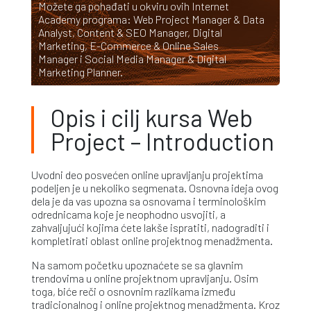
Možete ga pohađati u okviru ovih Internet
Academy programa:
Web Project Manager & Data
Analyst
,
Content & SEO Manager
,
Digital
Marketing
,
E-Commerce & Online Sales
Manager
i
Social Media Manager & Digital
Marketing Planner
.
Opis i cilj kursa Web
Project – Introduction
Uvodni deo posvećen online upravljanju projektima
podeljen je u nekoliko segmenata. Osnovna ideja ovog
dela je da vas upozna sa osnovama i terminološkim
odrednicama koje je neophodno usvojiti, a
zahvaljujući kojima ćete lakše ispratiti, nadograditi i
kompletirati oblast online projektnog menadžmenta.
Na samom početku upoznaćete se sa glavnim
trendovima u online projektnom upravljanju. Osim
toga, biće reči o osnovnim razlikama između
tradicionalnog i online projektnog menadžmenta. Kroz