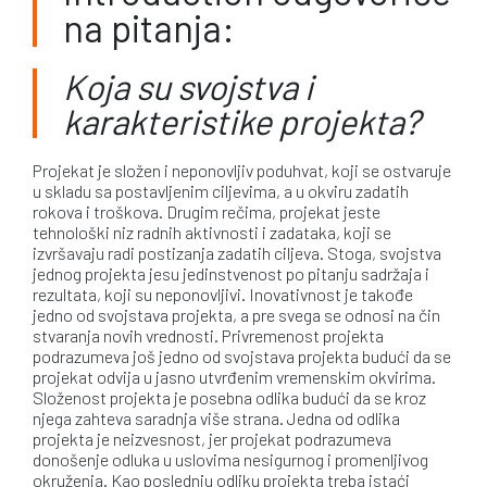
na pitanja:
Koja su svojstva i
karakteristike projekta?
Projekat je složen i neponovljiv poduhvat, koji se ostvaruje
u skladu sa postavljenim ciljevima, a u okviru zadatih
rokova i troškova. Drugim rečima, projekat jeste
tehnološki niz radnih aktivnosti i zadataka, koji se
izvršavaju radi postizanja zadatih ciljeva. Stoga, svojstva
jednog projekta jesu jedinstvenost po pitanju sadržaja i
rezultata, koji su neponovljivi. Inovativnost je takođe
jedno od svojstava projekta, a pre svega se odnosi na čin
stvaranja novih vrednosti. Privremenost projekta
podrazumeva još jedno od svojstava projekta budući da se
projekat odvija u jasno utvrđenim vremenskim okvirima.
Složenost projekta je posebna odlika budući da se kroz
njega zahteva saradnja više strana. Jedna od odlika
projekta je neizvesnost, jer projekat podrazumeva
donošenje odluka u uslovima nesigurnog i promenljivog
okruženja. Kao poslednju odliku projekta treba istaći