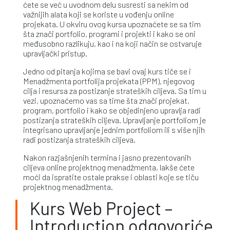
ćete se već u uvodnom delu susresti sa nekim od
važnijih alata koji se koriste u vođenju online
projekata. U okviru ovog kursa upoznaćete se sa tim
šta znači portfolio, programi i projekti i kako se oni
međusobno razlikuju, kao i na koji način se ostvaruje
upravljački pristup.
Jedno od pitanja kojima se bavi ovaj kurs tiče se i
Menadžmenta portfolija projekata (PPM), njegovog
cilja i resursa za postizanje strateških ciljeva. Sa tim u
vezi, upoznaćemo vas sa time šta znači projekat,
program, portfolio i kako se objedinjeno upravlja radi
postizanja strateških ciljeva. Upravljanje portfoliom je
integrisano upravljanje jednim portfoliom ili s više njih
radi postizanja strateških ciljeva.
Nakon razjašnjenih termina i jasno prezentovanih
ciljeva online projektnog menadžmenta, lakše ćete
moći da ispratite ostale prakse i oblasti koje se tiču
projektnog menadžmenta.
Kurs Web Project –
Introduction odgovoriće