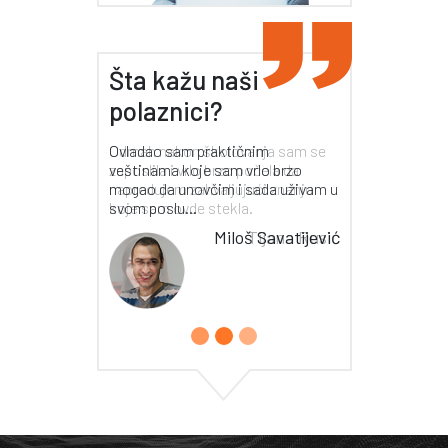
Šta kažu naši
polaznici?
Odmah nakon školovanja sam se
zaposlila i vrlo brzo počela da
napredujem zahvaljujući znanju
koje sam ovde stekla.
Tijana Rusić