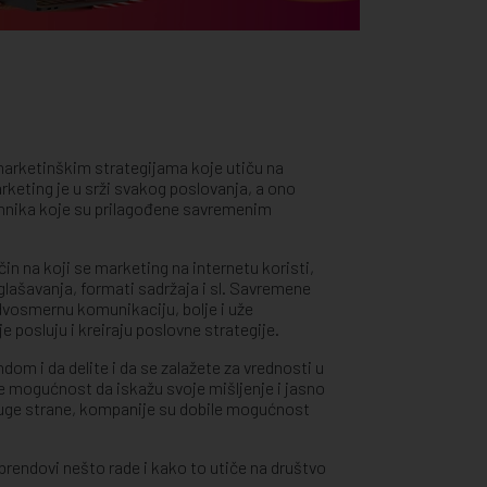
marketinškim strategijama koje utiču na
rketing je u srži svakog poslovanja, a ono
tehnika koje su prilagođene savremenim
 na koji se marketing na internetu koristi,
oglašavanja, formati sadržaja i sl. Savremene
dvosmernu komunikaciju, bolje i uže
e posluju i kreiraju poslovne strategije.
dom i da delite i da se zalažete za vrednosti u
e mogućnost da iskažu svoje mišljenje i jasno
druge strane, kompanije su dobile mogućnost
brendovi nešto rade i kako to utiče na društvo