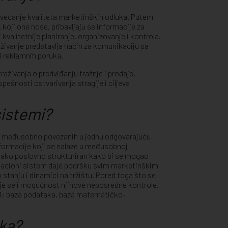
povećanje kvaliteta marketinških odluka. Putem
koji one nose, pribavljaju se informacije za
 kvalitetnije planiranje, organizovanje i kontrola.
ivanje predstavlja način za komunikaciju sa
i reklamnih poruka.
živanja o predviđanju tražnje i prodaje,
pešnosti ostvarivanja stragije i ciljeva
sistemi?
ova međusobno povezanih u jednu odgovarajuću
 informacije koji se nalaze u međusobnoj
 tako poslovno strukturiran kako bi se mogao
ormacioni sistem daje podršku svim marketinškim
 stanju i dinamici na tržištu. Pored toga što se
uje se i mogućnost njihove neposredne kontrole.
i: baza podataka, baza matematičko-
aka?