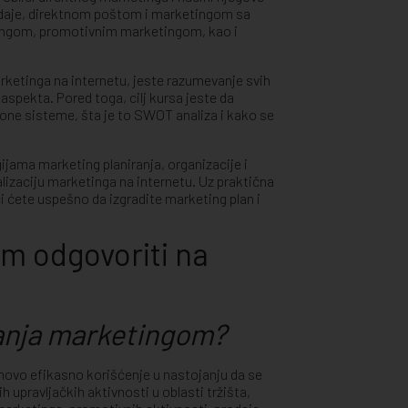
prodaje, direktnom poštom i marketingom sa
ingom, promotivnim marketingom, kao i
rketinga na internetu, jeste razumevanje svih
spekta. Pored toga, cilj kursa jeste da
one sisteme, šta je to SWOT analiza i kako se
jama marketing planiranja, organizacije i
lizaciju marketinga na internetu. Uz praktična
ćete uspešno da izgradite marketing plan i
am odgovoriti na
anja marketingom?
hovo efikasno korišćenje u nastojanju da se
h upravljačkih aktivnosti u oblasti tržišta,