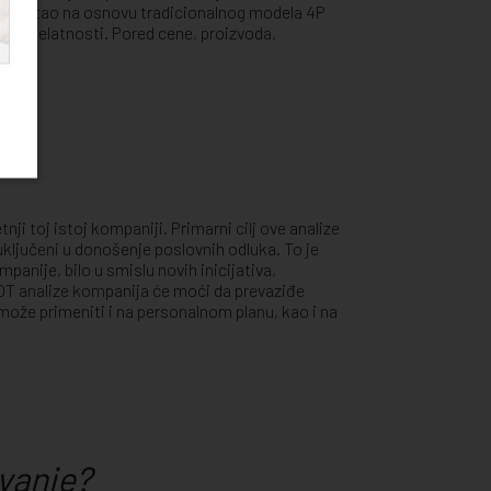
je nastao na osnovu tradicionalnog modela 4P
užnih delatnosti. Pored cene, proizvoda,
nji toj istoj kompaniji. Primarni cilj ove analize
ključeni u donošenje poslovnih odluka. To je
panije, bilo u smislu novih inicijativa,
WOT analize kompanija će moći da prevaziđe
može primeniti i na personalnom planu, kao i na
vanje?