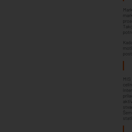
Mark
mark
proa
Tako
potr
Kada
moti
post
MIS 
celi
inte
pril
akti
stva
Šemu
stat