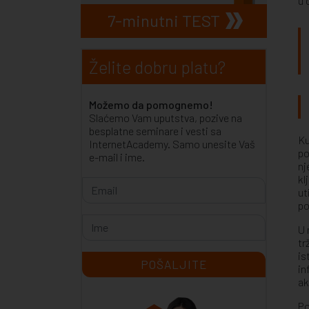
u 
7-minutni TEST
Želite dobru platu?
Možemo da pomognemo!
Slaćemo Vam uputstva, pozive na
besplatne seminare i vesti sa
Ku
InternetAcademy. Samo unesite Vaš
po
e-mail i ime.
nj
kl
ut
po
U 
tr
is
in
ak
Po