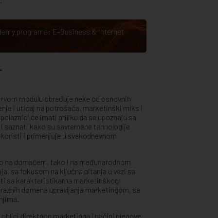
.
cademy programa:
E-Business & Internet
T
prvom modulu obrađuje neke od osnovnih
je i uticaj na potrošača, marketinški miks i
olaznici će imati priliku da se upoznaju sa
i saznati kako su savremene tehnologije
s koristi i primenjuje u svakodnevnom
kako na domaćem, tako i na međunarodnom
ja, sa fokusom na ključna pitanja u vezi sa
nati sa karakteristikama marketinškog
 raznih domena upravljanja marketingom, sa
njima.
i oblici direktnog marketinga i načini njegove