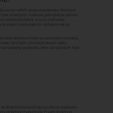
ija unutar velikih skupova podataka. Koristeći
rihoda, smanjenje troškova, poboljšanje odnosa
ne naučne discipline, a to su statistika,
a se stalno razvija kako bi održala korak sa
etinške aktivnosti koje su zasnovane na znanju
avan i brz način, što može doneti veliku
 za rudarenje podataka, neke od najčešćih koje
a da direktno komuniciraju sa ciljnom publikom
imera direktnog marketinga. Pojam direktnog