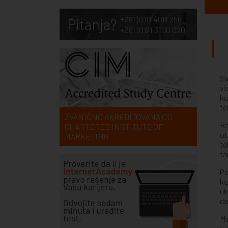
+381 (0)11 4011 256
Pitanja?
+381 (0)21 3100 020
Sv
vi
ko
te
ZVANIČNO AKREDITOVANA OD
Ra
CHARTERED INSTITUTE OF
ot
MARKETING
te
ta
Po
ko
uk
da
Ma