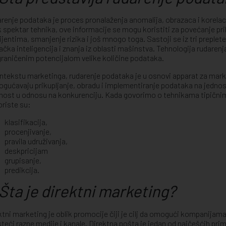
renje podataka je proces pronalaženja anomalija, obrazaca i korelac
k spektar tehnika, ove informacije se mogu koristiti za povećanje p
lijentima, smanjenje rizika i još mnogo toga. Sastoji se iz tri preplete
ačka inteligencija i znanja iz oblasti mašinstva. Tehnologija rudarenj
raničenim potencijalom velike količine podataka.
ntekstu marketinga, rudarenje podataka je u osnovi apparat za mark
ogućavaju prikupljanje, obradu i implementiranje podataka na jednost
nost u odnosu na konkurenciju. Kada govorimo o tehnikama tipičnim
oriste su:
klasifikacija,
procenjivanje,
pravila udruživanja,
deskpricijam
grupisanje,
predikcija.
Šta je direktni marketing?
ktni marketing je oblik promocije čiji je cilj da omogući kompanijam
steći razne medije i kanale. Direktna pošta je jedan od najčešćih pr