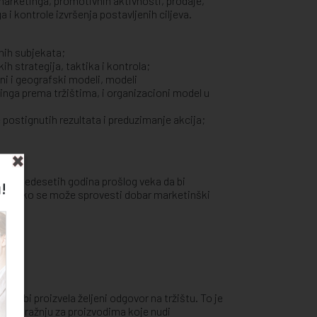
arketinga, promotivnih aktivnosti, prodaje,
 i kontrole izvršenja postavljenih ciljeva.
vnih subjekata;
ih strategija, taktika i kontrola;
ni i geografski modeli, modeli
inga prema tržištima, i organizacioni model u
 postignutih rezultata i preduzimanje akcija;
rala pedesetih godina prošlog veka da bi
!
ome kako se može sprovesti dobar marketinški
ako bi proizvela željeni odgovor na tržištu. To je
u na tražnju za proizvodima koje nudi