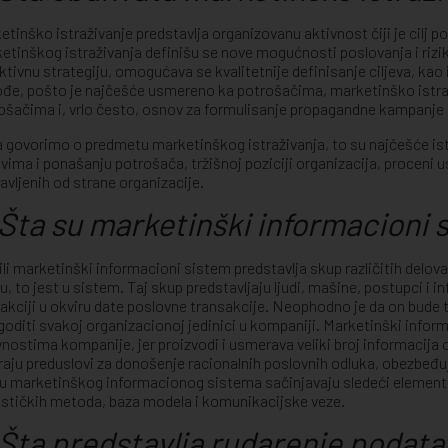
etinško istraživanje predstavlja organizovanu aktivnost čiji je cilj 
etinškog istraživanja definišu se nove mogućnosti poslovanja i rizik 
ktivnu strategiju, omogućava se kvalitetnije definisanje ciljeva, kao i
đe, pošto je najčešće usmereno ka potrošačima, marketinško istraž
ošačima i, vrlo često, osnov za formulisanje propagandne kampanje 
 govorimo o predmetu marketinškog istraživanja, to su najčešće istra
vima i ponašanju potrošača, tržišnoj poziciji organizacija, proceni us
avljenih od strane organizacije.
Šta su marketinški informacioni 
ili marketinški informacioni sistem predstavlja skup različitih del
nu, to jest u sistem. Taj skup predstavljaju ljudi, mašine, postupci i
rakciji u okviru date poslovne transakcije. Neophodno je da on bude
agoditi svakoj organizacionoj jedinici u kompaniji. Marketinški inf
vnostima kompanije, jer proizvodi i usmerava veliki broj informacija o
raju preduslovi za donošenje racionalnih poslovnih odluka, obezbeđ
 marketinškog informacionog sistema sačinjavaju sledeći element
ističkih metoda, baza modela i komunikacijske veze.
Šta predstavlja rudarenje podat