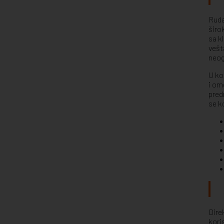
Ruda
širo
sa k
vešt
neog
U ko
i om
pred
se k
Dire
kori