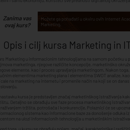
celini i samu ekonomiju, koristeći sve prednosti digitalnog okruženja
Zanima vas
Možete ga pohađati u okviru ovih Internet A
ovaj kurs?
Marketing
.
Opis i cilj kursa Marketing in I
rs Marketing u informacionim tehnologijama na samom početku u 
jmova marketinga, njegove različite koncepcije, marketinško okružen
egove elemente, kao i proces upravljanja marketingom. Nakon toga, p
jučnim elementima marketing plana i elementima SWOT analize, kao 
icale na marketing na internetu i promenile način na koji se on dana
slovanju.
nastavku kursa je predstavljen značaj marketinškog istraživanja 
žištu. Detaljno se obrađuju sve faze procesa marketinškog istraživan
traživanjem tržišta, potrošača i konkurencije. Polaznici će se upoz
formacionog sistema kao informacione baze za donošenje odluka iz
centom na ulozi informacionih tehnologija u marketinškim istraživa
red toga, u kursu se obrađuju pojam, značaj, karakteristike i različit