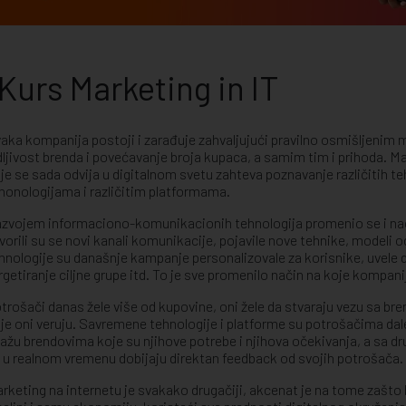
Kurs Marketing in IT
aka kompanija postoji i zarađuje zahvaljujući pravilno osmišljenim 
dljivost brenda i povećavanje broja kupaca, a samim tim i prihoda. Ma
je se sada odvija u digitalnom svetu zahteva poznavanje različitih 
honologijama i različitim platformama.
zvojem informaciono-komunikacionih tehnologija promenio se i način
vorili su se novi kanali komunikacije, pojavile nove tehnike, modeli 
hnologije su današnje kampanje personalizovale za korisnike, uvele 
rgetiranje ciljne grupe itd. To je sve promenilo način na koje kompanij
trošači danas žele više od kupovine, oni žele da stvaraju vezu sa bren
je oni veruju. Savremene tehnologije i platforme su potrošačima dal
ažu brendovima koje su njihove potrebe i njihova očekivanja, a sa 
 u realnom vremenu dobijaju direktan feedback od svojih potrošača.
rketing na internetu je svakako drugačiji, akcenat je na tome zašto 