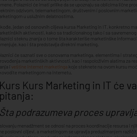
imene. Polaznici će imati prilike da se upoznaju sa oblicima lične 
rektnim odzivom, telemarketingom, društvenim i poslovnim market
rketingom u uslužnim delatnostima.
kođe, jedan od osnovnih ciljeva kursa Marketing in IT, konkretno ma
rketinških aktivnosti, kako sa tradicionalnog tako i sa savremenog a
laznici steknu znanja o tome šta karakteriše marketinške informaci
imenjuje, kao i šta predstavlja direktni marketing.
laznici će saznati sve o osnovama marketinga, elementima i strategi
rovođenja marketinških aktivnosti, kao i raspoloživim alatima za rea
anja i
veštine internet marketinga
koje steknete na ovom kursu moći 
kovodite marketingom na internetu.
Kurs Kurs Marketing in IT će v
pitanja:
Šta podrazumeva proces upravlj
slovanju menadžment se odnosi na proces koordinacije resursa i nji
ne poslovni ciljevi, a marketingom se upravlja preduzimanjem različiti