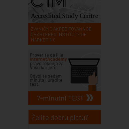
ZVANIČNO AKREDITOVANA OD
CHARTERED INSTITUTE OF
MARKETING
7-minutni TEST
Želite dobru platu?