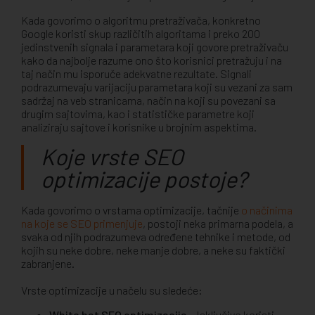
Kada govorimo o algoritmu pretraživača, konkretno
Google koristi skup različitih algoritama i preko 200
jedinstvenih signala i parametara koji govore pretraživaču
kako da najbolje razume ono što korisnici pretražuju i na
taj način mu isporuče adekvatne rezultate. Signali
podrazumevaju varijaciju parametara koji su vezani za sam
sadržaj na veb stranicama, način na koji su povezani sa
drugim sajtovima, kao i statističke parametre koji
analiziraju sajtove i korisnike u brojnim aspektima.
Koje vrste SEO
optimizacije postoje?
Kada govorimo o vrstama optimizacije, tačnije
o načinima
na koje se SEO primenjuje
, postoji neka primarna podela, a
svaka od njih podrazumeva određene tehnike i metode, od
kojih su neke dobre, neke manje dobre, a neke su faktički
zabranjene.
Vrste optimizacije u načelu su sledeće:
White hat SEO optimizacija
– Isključivo koristi