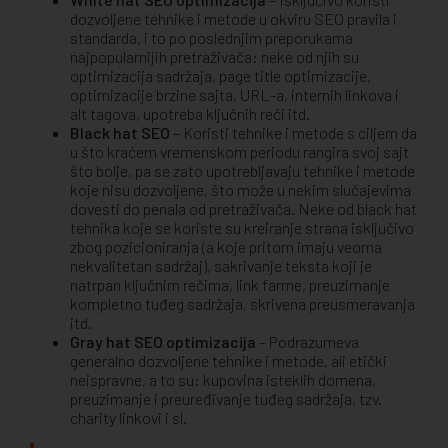
dozvoljene tehnike i metode u okviru SEO pravila i
standarda, i to po poslednjim preporukama
najpopularnijih pretraživača: neke od njih su
optimizacija sadržaja, page title optimizacije,
optimizacije brzine sajta, URL-a, internih linkova i
alt tagova, upotreba ključnih reči itd.
Black hat SEO
– Koristi tehnike i metode s ciljem da
u što kraćem vremenskom periodu rangira svoj sajt
što bolje, pa se zato upotrebljavaju tehnike i metode
koje nisu dozvoljene, što može u nekim slučajevima
dovesti do penala od pretraživača. Neke od black hat
tehnika koje se koriste su kreiranje strana isključivo
zbog pozicioniranja (a koje pritom imaju veoma
nekvalitetan sadržaj), sakrivanje teksta koji je
natrpan ključnim rečima, link farme, preuzimanje
kompletno tuđeg sadržaja, skrivena preusmeravanja
itd.
Gray hat SEO optimizacija
– Podrazumeva
generalno dozvoljene tehnike i metode, ali etički
neispravne, a to su: kupovina isteklih domena,
preuzimanje i preuređivanje tuđeg sadržaja, tzv.
charity linkovi i sl.