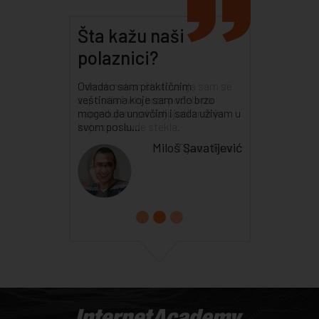
Šta kažu naši
polaznici?
Odmah nakon školovanja sam se
zaposlila i vrlo brzo počela da
napredujem zahvaljujući znanju
koje sam ovde stekla.
Tijana Rusić