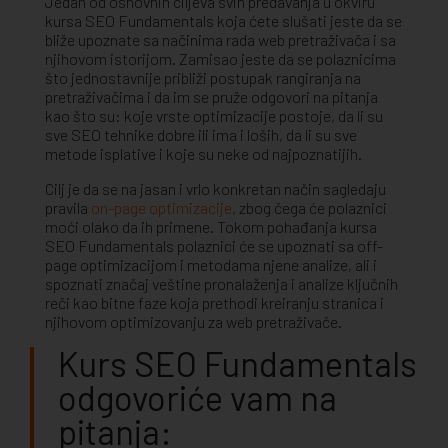
Jedan od osnovnih ciljeva svih predavanja u okviru
kursa SEO Fundamentals koja ćete slušati jeste da se
bliže upoznate sa načinima rada web pretraživača i sa
njihovom istorijom. Zamisao jeste da se polaznicima
što jednostavnije približi postupak rangiranja na
pretraživačima i da im se pruže odgovori na pitanja
kao što su: koje vrste optimizacije postoje, da li su
sve SEO tehnike dobre ili ima i loših, da li su sve
metode isplative i koje su neke od najpoznatijih.
Cilj je da se na jasan i vrlo konkretan način sagledaju
pravila
on-page optimizacije
, zbog čega će polaznici
moći olako da ih primene. Tokom pohađanja kursa
SEO Fundamentals polaznici će se upoznati sa off-
page optimizacijom i metodama njene analize, ali i
spoznati značaj veštine pronalaženja i analize ključnih
reči kao bitne faze koja prethodi kreiranju stranica i
njihovom optimizovanju za web pretraživače.
Kurs SEO Fundamentals
odgovoriće vam na
pitanja: