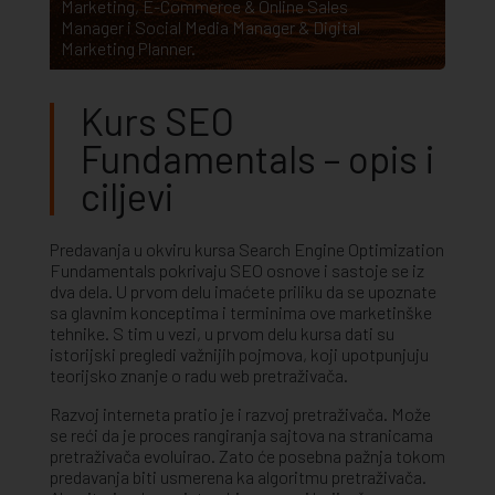
Marketing
,
E-Commerce & Online Sales
Manager
i
Social Media Manager & Digital
Marketing Planner
.
Kurs SEO
Fundamentals – opis i
ciljevi
Predavanja u okviru kursa Search Engine Optimization
Fundamentals pokrivaju SEO osnove i sastoje se iz
dva dela. U prvom delu imaćete priliku da se upoznate
sa glavnim konceptima i terminima ove marketinške
tehnike. S tim u vezi, u prvom delu kursa dati su
istorijski pregledi važnijih pojmova, koji upotpunjuju
teorijsko znanje o radu web pretraživača.
Razvoj interneta pratio je i razvoj pretraživača. Može
se reći da je proces rangiranja sajtova na stranicama
pretraživača evoluirao. Zato će posebna pažnja tokom
predavanja biti usmerena ka algoritmu pretraživača.