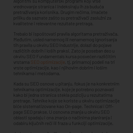
Algoritmi su kompjuterski programi koji vrše
vrednovanje stranica i indeksiraju ih za buduća
pretraživanja korisnika. Drugim rečima, imaćete
priliku da saznate zašto su pretraživači zaslužni za
kvalitetne i relevantne rezultate pretraga.
Trebalo bi ispoštovati pravila algoritama pretraživača.
Međutim, usled namernog ili nenamernog ignorisanja
tih pravila u okviru SEO industrije, dolazi do pojave
različitih dobrih i loših praksi. Zato je poseban deo u
okviru SEO Fundamentals kursa posvećen različitim
vrstama
SEO optimizacije
, tj. primarnoj podeli na tri
vrste optimizacije, kao i njihovim dobrim i lošim
tehnikama i metodama.
Kada su SEO osnove u pitanju, fokus je na konkretnim
tehnikama optimizacije, koje je potrebno poznavati
kako bi jedna stranica stekla poziciju u rezultatima
pretrage. Tehnike koje se koriste u okviru optimizacije
biće sistematizovane kao On-page, Technical i Off-
page SEO prakse. U osnovna znanja u okviru SEO
oblasti spadaju i ona znanja o načinima planiranja i
odabiru ključnih reči ili fraza u funkciji optimizacije.