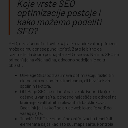
Koje vrste SEO
optimizacije postoje i
kako možemo podeliti
SEO?
SEO, u zavisnosti od svrhe sajta, kroz adekvatnu primenu
može da mu donese puno koristi. Zato je bitno da
razumete da dobro poznajete SEO osnove. Naime, SEO se
primenjuje na više načina, odnosno podeljen je na tri
oblasti.
On-Page SEO podrazumeva optimizaciju različitih
elemenata na samim stranicama, ali bez ikakvih
spoljnih faktora.
Off-Page SEO se odnosi na sve aktivnosti koje se
dešavaju van sajta, odnosno najčešće se odnosi na
kreiranje kvalitetnih i relevantnih backlinkova.
Backlink je link koji sa druge web lokacije vodi do
vašeg sajta.
Tehnički SEO se odnosi na optimizaciju tehničkih
elemenata sajta kao što su: mapa sajta, kontrola