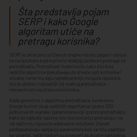
Šta predstavlja pojam
SERP i kako Google
algoritam utiče na
pretragu korisnika?
SERP je skraćeno od Search engine results pages i odnosi
se na rezultate koje korisnici dobijaju prilikom pretrage na
pretraživaču. Pretraživači funkcionišu tako što kroz
različite algoritme pokušavaju da shvate upit korisnika i
shodno tome mu daju najrelevantnije moguće rezultate,
što je ujedno i najvažniji cilj svakog pretraživača –
relevantnost rezultata za korisnika.
Kada govorimo o algoritmu pretraživača, konkretno
Google koristi skup različitih algoritama i preko 200
jedinstvenih signala i parametara koji govore pretraživaču
kako da najbolje razume ono što korisnici pretražuju i na
taj način mu isporuče adekvatne rezultate. Signali
podrazumevaju varijaciju parametara koji se tiču sadržaja
na stranici, način na koji su povezani sa drugim sajtovima.