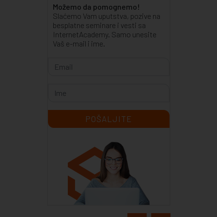
Možemo da pomognemo!
Slaćemo Vam uputstva, pozive na
besplatne seminare i vesti sa
InternetAcademy. Samo unesite
Vaš e-mail i ime.