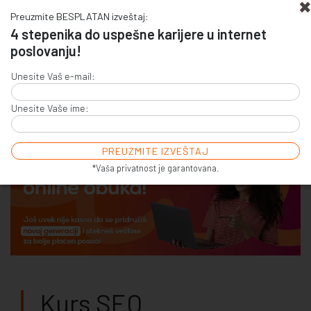
Preuzmite BESPLATAN izveštaj:
4 stepenika do uspešne karijere u internet
poslovanju!
+381 (0)11 4011 256
Unesite Vaš e-mail:
+381 (0)11 7856 156
Unesite Vaše ime:
E-COMMERCE & SALES
ONLINE COMMUNICATION
ONLINE ADVERTISING
E-BUSINESS & E-MARKETING
*Vaša privatnost je garantovana.
Kurs SEO