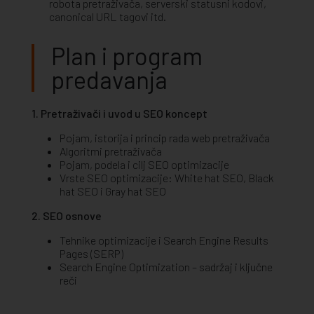
robota pretraživača, serverski statusni kodovi,
canonical URL tagovi itd.
Plan i program
predavanja
1. Pretraživači i uvod u SEO koncept
Pojam, istorija i princip rada web pretraživača
Algoritmi pretraživača
Pojam, podela i cilj SEO optimizacije
Vrste SEO optimizacije: White hat SEO, Black
hat SEO i Gray hat SEO
2. SEO osnove
Tehnike optimizacije i Search Engine Results
Pages (SERP)
Search Engine Optimization – sadržaj i ključne
reči