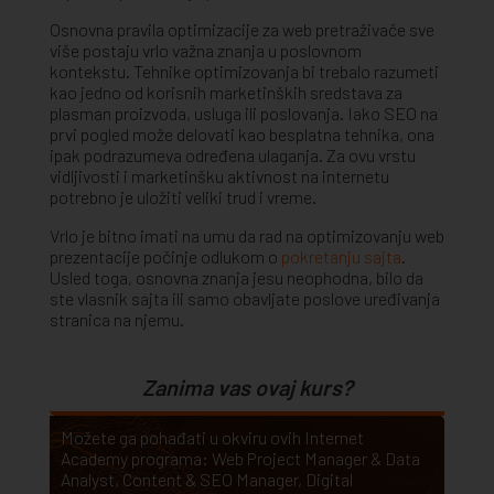
Osnovna pravila optimizacije za web pretraživače sve
više postaju vrlo važna znanja u poslovnom
kontekstu. Tehnike optimizovanja bi trebalo razumeti
kao jedno od korisnih marketinških sredstava za
plasman proizvoda, usluga ili poslovanja. Iako SEO na
prvi pogled može delovati kao besplatna tehnika, ona
ipak podrazumeva određena ulaganja. Za ovu vrstu
vidljivosti i marketinšku aktivnost na internetu
potrebno je uložiti veliki trud i vreme.
Vrlo je bitno imati na umu da rad na optimizovanju web
prezentacije počinje odlukom o
pokretanju sajta
.
Usled toga, osnovna znanja jesu neophodna, bilo da
ste vlasnik sajta ili samo obavljate poslove uređivanja
stranica na njemu.
Zanima vas ovaj kurs?
Možete ga pohađati u okviru ovih Internet
Academy programa:
Web Project Manager & Data
Analyst
,
Content & SEO Manager
,
Digital