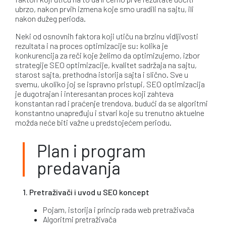
ubrzo, nakon prvih izmena koje smo uradili na sajtu, ili
nakon dužeg perioda.
Neki od osnovnih faktora koji utiču na brzinu vidljivosti
rezultata i na proces optimizacije su: kolika je
konkurencija za reči koje želimo da optimizujemo, izbor
strategije SEO optimizacije, kvalitet sadržaja na sajtu,
starost sajta, prethodna istorija sajta i slično. Sve u
svemu, ukoliko joj se ispravno pristupi, SEO optimizacija
je dugotrajan i interesantan proces koji zahteva
konstantan rad i praćenje trendova, budući da se algoritmi
konstantno unapređuju i stvari koje su trenutno aktuelne
možda neće biti važne u predstojećem periodu.
Plan i program
predavanja
1. Pretraživači i uvod u SEO koncept
Pojam, istorija i princip rada web pretraživača
Algoritmi pretraživača