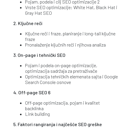
Pojam, podela i cilj SEO optimizacije 2
Vrste SEO optimizacije: White Hat, Black Hat i
Gray Hat SEO
2. Ključne reči
Ključne reči i fraze, planiranje i long-tail ključne
fraze
Pronalaženje ključnih reči i njihova analiza
3. On-page i tehnički SEO
Pojam i podela on-page optimizacije,
optimizacija sadržaja za pretraživače
Optimizacija tehničkih elemenata sajta i Google
Search Console osnove
4. Off-page SEO 6
Off-page optimizacija, pojam i kvalitet
backlinka
Link building
5. Faktori rangiranja i najčešće SEO greške