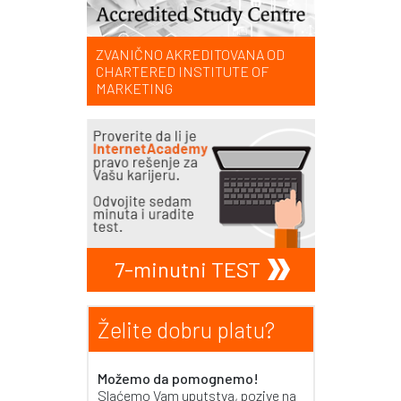
ZVANIČNO AKREDITOVANA OD
CHARTERED INSTITUTE OF
MARKETING
7-minutni TEST
Želite dobru platu?
Možemo da pomognemo!
Slaćemo Vam uputstva, pozive na