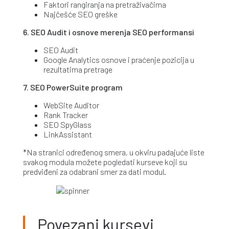
Faktori rangiranja na pretraživačima
Najčešće SEO greške
6. SEO Audit i osnove merenja SEO performansi
SEO Audit
Google Analytics osnove i praćenje pozicija u
rezultatima pretrage
7. SEO PowerSuite program
WebSite Auditor
Rank Tracker
SEO SpyGlass
LinkAssistant
*Na stranici određenog smera, u okviru padajuće liste
svakog modula možete pogledati kurseve koji su
predviđeni za odabrani smer za dati modul.
Povezani kursevi