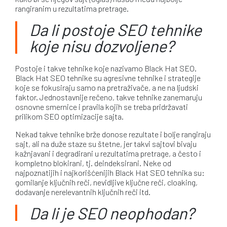
rangiranim u rezultatima pretrage.
Da li postoje SEO tehnike
koje nisu dozvoljene?
Postoje i takve tehnike koje nazivamo Black Hat SEO.
Black Hat SEO tehnike su agresivne tehnike i strategije
koje se fokusiraju samo na pretraživače, a ne na ljudski
faktor. Jednostavnije rečeno, takve tehnike zanemaruju
osnovne smernice i pravila kojih se treba pridržavati
prilikom SEO optimizacije sajta.
Nekad takve tehnike brže donose rezultate i bolje rangiraju
sajt, ali na duže staze su štetne, jer takvi sajtovi bivaju
kažnjavani i degradirani u rezultatima pretrage, a često i
kompletno blokirani, tj. deindeksirani. Neke od
najpoznatijih i najkorišćenijih Black Hat SEO tehnika su:
gomilanje ključnih reči, nevidljive ključne reči, cloaking,
dodavanje nerelevantnih ključnih reči itd.
Da li je SEO neophodan?