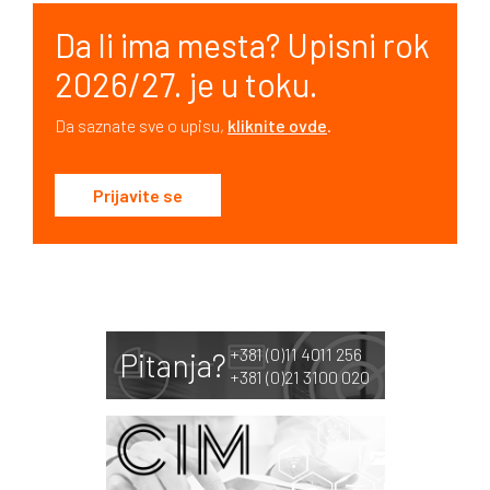
Da li ima mesta? Upisni rok
2026/27. je u toku.
Da saznate sve o upisu,
kliknite ovde
.
Prijavite se
+381 (0)11 4011 256
Pitanja?
+381 (0)21 3100 020