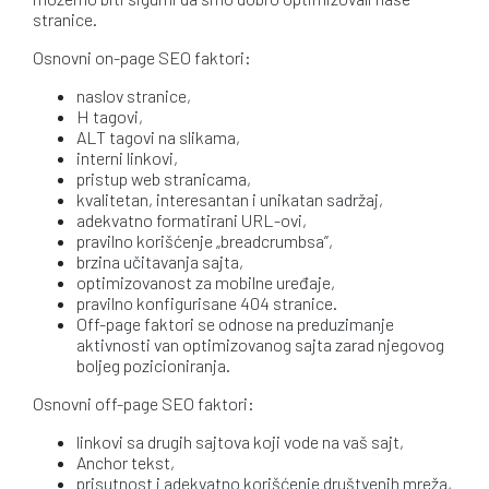
stranice.
Osnovni on-page SEO faktori:
naslov stranice,
H tagovi,
ALT tagovi na slikama,
interni linkovi,
pristup web stranicama,
kvalitetan, interesantan i unikatan sadržaj,
adekvatno formatirani URL-ovi,
pravilno korišćenje „breadcrumbsa”,
brzina učitavanja sajta,
optimizovanost za mobilne uređaje,
pravilno konfigurisane 404 stranice.
Off-page faktori se odnose na preduzimanje
aktivnosti van optimizovanog sajta zarad njegovog
boljeg pozicioniranja.
Osnovni off-page SEO faktori:
linkovi sa drugih sajtova koji vode na vaš sajt,
Anchor tekst,
prisutnost i adekvatno korišćenje društvenih mreža,