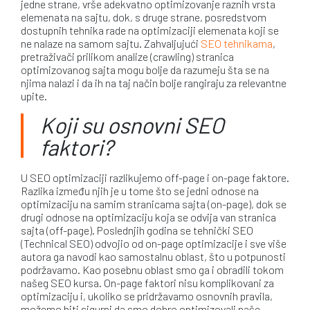
jedne strane, vrše adekvatno optimizovanje raznih vrsta
elemenata na sajtu, dok, s druge strane, posredstvom
dostupnih tehnika rade na optimizaciji elemenata koji se
ne nalaze na samom sajtu. Zahvaljujući
SEO tehnikama
,
pretraživači prilikom analize (crawling) stranica
optimizovanog sajta mogu bolje da razumeju šta se na
njima nalazi i da ih na taj način bolje rangiraju za relevantne
upite.
Koji su osnovni SEO
faktori?
U SEO optimizaciji razlikujemo off-page i on-page faktore.
Razlika između njih je u tome što se jedni odnose na
optimizaciju na samim stranicama sajta (on-page), dok se
drugi odnose na optimizaciju koja se odvija van stranica
sajta (off-page). Poslednjih godina se tehnički SEO
(Technical SEO) odvojio od on-page optimizacije i sve više
autora ga navodi kao samostalnu oblast, što u potpunosti
podržavamo. Kao posebnu oblast smo ga i obradili tokom
našeg SEO kursa. On-page faktori nisu komplikovani za
optimizaciju i, ukoliko se pridržavamo osnovnih pravila,
možemo biti sigurni da smo dobro optimizovali naše