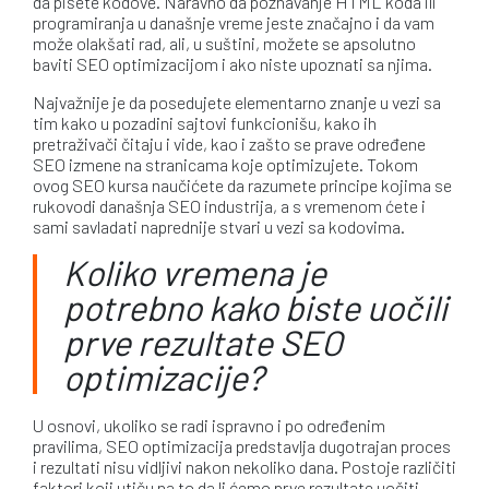
da pišete kodove. Naravno da poznavanje HTML koda ili
programiranja u današnje vreme jeste značajno i da vam
može olakšati rad, ali, u suštini, možete se apsolutno
baviti SEO optimizacijom i ako niste upoznati sa njima.
Najvažnije je da posedujete elementarno znanje u vezi sa
tim kako u pozadini sajtovi funkcionišu, kako ih
pretraživači čitaju i vide, kao i zašto se prave određene
SEO izmene na stranicama koje optimizujete. Tokom
ovog SEO kursa naučićete da razumete principe kojima se
rukovodi današnja SEO industrija, a s vremenom ćete i
sami savladati naprednije stvari u vezi sa kodovima.
Koliko vremena je
potrebno kako biste uočili
prve rezultate SEO
optimizacije?
U osnovi, ukoliko se radi ispravno i po određenim
pravilima, SEO optimizacija predstavlja dugotrajan proces
i rezultati nisu vidljivi nakon nekoliko dana. Postoje različiti
faktori koji utiču na to da li ćemo prve rezultate uočiti