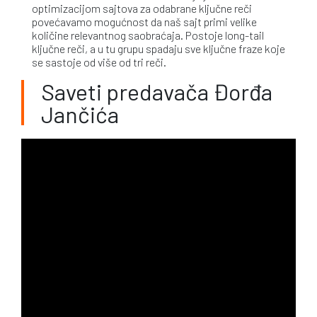
optimizacijom sajtova za odabrane ključne reči
povećavamo mogućnost da naš sajt primi velike
količine relevantnog saobraćaja. Postoje long-tail
ključne reči, a u tu grupu spadaju sve ključne fraze koje
se sastoje od više od tri reči.
Saveti predavača Đorđa
Jančića