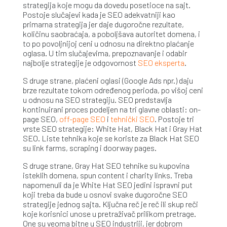
strategija koje mogu da dovedu posetioce na sajt.
Postoje slučajevi kada je SEO adekvatniji kao
primarna strategija jer daje dugoročne rezultate,
količinu saobraćaja, a poboljšava autoritet domena, i
to po povoljnijoj ceni u odnosu na direktno plaćanje
oglasa. U tim slučajevima, prepoznavanje i odabir
najbolje strategije je odgovornost
SEO eksperta
.
S druge strane, plaćeni oglasi (Google Ads npr.) daju
brze rezultate tokom određenog perioda, po višoj ceni
u odnosu na SEO strategiju. SEO predstavlja
kontinuirani proces podeljen na tri glavne oblasti: on-
page SEO,
off-page SEO
i
tehnički SEO
. Postoje tri
vrste SEO strategije: White Hat, Black Hat i Gray Hat
SEO. Liste tehnika koje se koriste za Black Hat SEO
su link farms, scraping i doorway pages.
S druge strane, Gray Hat SEO tehnike su kupovina
isteklih domena, spun content i charity links. Treba
napomenuli da je White Hat SEO jedini ispravni put
koji treba da bude u osnovi svake dugoročne SEO
strategije jednog sajta. Ključna reč je reč ili skup reči
koje korisnici unose u pretraživač prilikom pretrage.
One su veoma bitne u SEO industriji, jer dobrom