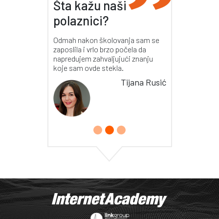
Šta kažu naši
polaznici?
Odmah nakon školovanja sam se
zaposlila i vrlo brzo počela da
napredujem zahvaljujući znanju
koje sam ovde stekla.
Tijana Rusić