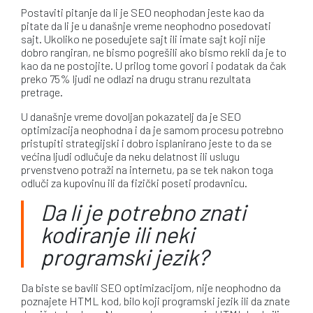
Postaviti pitanje da li je SEO neophodan jeste kao da
pitate da li je u današnje vreme neophodno posedovati
sajt. Ukoliko ne posedujete sajt ili imate sajt koji nije
dobro rangiran, ne bismo pogrešili ako bismo rekli da je to
kao da ne postojite. U prilog tome govori i podatak da čak
preko 75% ljudi ne odlazi na drugu stranu rezultata
pretrage.
U današnje vreme dovoljan pokazatelj da je SEO
optimizacija neophodna i da je samom procesu potrebno
pristupiti strategijski i dobro isplanirano jeste to da se
većina ljudi odlučuje da neku delatnost ili uslugu
prvenstveno potraži na internetu, pa se tek nakon toga
odluči za kupovinu ili da fizički poseti prodavnicu.
Da li je potrebno znati
kodiranje ili neki
programski jezik?
Da biste se bavili SEO optimizacijom, nije neophodno da
poznajete HTML kod, bilo koji programski jezik ili da znate