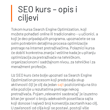
SEO kurs – opis i
ciljevi
Tokom kursa Search Engine Optimization, koji
možete pohađati online ili tradicionalno – u učionici, a
koji je deo pripadajućih programa, upoznaćete se sa
svim potrebnim detaljima procesa optimizacije
pretrage na internet pretraživačima. Polaznici kursa
će dobiti konkretna znanja i veštine kada je u pitanju
optimizacija za pretraživače na tehničkom,
organizacionom i sadržajnom nivou, za tehničke i za
menažment profesije.
Uz SEO kurs ćete bolje upoznati sa Search Engine
Opzimization procesom koji predstavlja skup
aktivnosti čiji je cilj da jedan
sajt
pozicioniraju na što
više pozicije u rezultatima pretrage nekog
pretraživača. Pojam „relevantni saobraćaj” je izuzetno
bitan jer govori o broju adekvatnih posetilaca sajta
koji donose i najveći broj konverzija zacrtanih kao cilj.
U zavisnosti od cilja koji se postavi, postoji više