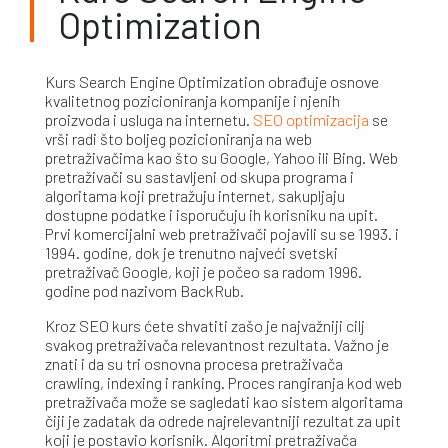
Optimization
Kurs Search Engine Optimization obrađuje osnove
kvalitetnog pozicioniranja kompanije i njenih
proizvoda i usluga na internetu.
SEO optimizacija
se
vrši radi što boljeg pozicioniranja na web
pretraživačima kao što su Google, Yahoo ili Bing. Web
pretraživači su sastavljeni od skupa programa i
algoritama koji pretražuju internet, sakupljaju
dostupne podatke i isporučuju ih korisniku na upit.
Prvi komercijalni web pretraživači pojavili su se 1993. i
1994. godine, dok je trenutno najveći svetski
pretraživač Google, koji je počeo sa radom 1996.
godine pod nazivom BackRub.
Kroz SEO kurs ćete shvatiti zašo je najvažniji cilj
svakog pretraživača relevantnost rezultata. Važno je
znati i da su tri osnovna procesa pretraživača
crawling, indexing i ranking. Proces rangiranja kod web
pretraživača može se sagledati kao sistem algoritama
čiji je zadatak da odrede najrelevantniji rezultat za upit
koji je postavio korisnik. Algoritmi pretraživača