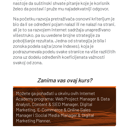
nastoje da suštinski shvate pitanje koje je korisnik
želeo da postavi i pruže mu najadekvatniji odgovor.
Na početku razvoja pretraživača osnovni kriterijum je
bio da li se određeni pojam nalazi ili ne nalazi na strani,
ali je to sa razvojem internet sadržaja unapređivano
višestruko, pa su uvedene brojne strategije za
poboljšanje rezultata. Jedna od strategija je bila i
zonska podela sajta (zone indexes), koja je
podrazumevala podelu svake stranice na više različitih
zona uz dodelu određenih koeficijenata važnosti
svakoj od zona.
Zanima vas ovaj kurs?
Možete ga pohađati u okviru ovih Internet
Academy programa:
Web Project Manager & Data
Analyst
,
Content & SEO Manager
,
Digital
Marketing
,
E-Commerce & Online Sales
Manager
i
Social Media Manager & Digital
Marketing Planner
.