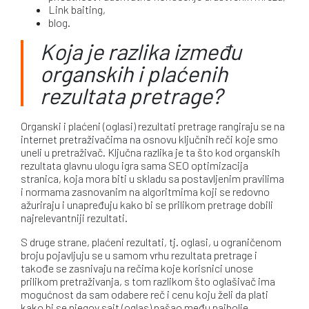
Link baiting,
blog.
Koja je razlika između
organskih i plaćenih
rezultata pretrage?
Organski i plaćeni (oglasi) rezultati pretrage rangiraju se na
internet pretraživačima na osnovu ključnih reči koje smo
uneli u pretraživač. Ključna razlika je ta što kod organskih
rezultata glavnu ulogu igra sama SEO optimizacija
stranica, koja mora biti u skladu sa postavljenim pravilima
i normama zasnovanim na algoritmima koji se redovno
ažuriraju i unapređuju kako bi se prilikom pretrage dobili
najrelevantniji rezultati.
S druge strane, plaćeni rezultati, tj. oglasi, u ograničenom
broju pojavljuju se u samom vrhu rezultata pretrage i
takođe se zasnivaju na rečima koje korisnici unose
prilikom pretraživanja, s tom razlikom što oglašivač ima
mogućnost da sam odabere reč i cenu koju želi da plati
kako bi se njegov sajt (oglas) našao među najbolje