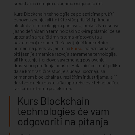
sredstvima i drugim uslugama osiguranja itd.
Kurs Blockchain tehnologije će polaznicima pružiti
osnovna znanja, ali im i što više približiti primenu
blockchain tehnologija u poslovnoj praksi. Na osnovu
jasno definisanih terminoloških okvira polaznici će se
upoznati sa različitim vrstama kriptovaluta u
savremenoj ekonomiji. Zahvaljujući konkretnim
primerima predstavljenim na
kursu
, polaznicima će
biti jasnije smernice razvoja savremene tehnologije,
ali i kretanja trendova savremenog poslovanja i
društvenog uređenja uopšte. Polaznici će imati priliku
da se kroz različite studije slučaja upoznaju sa
primenom blockchaina u različitim industrijama, ali i
da stvore neku opštu sliku upotrebe ove tehnologije u
različitim startup projektima.
Kurs Blockchain
technologies će vam
odgovoriti na pitanja