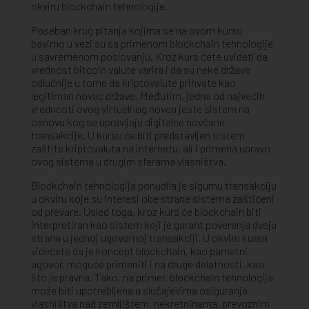
okviru blockchain tehnologije.
Poseban krug pitanja kojima se na ovom kursu
bavimo u vezi su sa primenom blockchain tehnologije
u savremenom poslovanju. Kroz kurs ćete uvideti da
vrednost bitcoin valute varira i da su neke države
odlučnije u tome da kriptovalute prihvate kao
legitiman novac države. Međutim, jedna od najvećih
vrednosti ovog virtuelnog novca jeste sistem na
osnovu kog se upravljaju digitalne novčane
transakcije. U kursu će biti predstavljen sistem
zaštite kriptovaluta na internetu, ali i primena upravo
ovog sistema u drugim sferama vlasništva.
Blockchain tehnologija ponudila je sigurnu transakciju
u okviru koje su interesi obe strane sistema zaštićeni
od prevare. Usled toga, kroz kurs će blockchain biti
interpretiran kao sistem koji je garant poverenja dveju
strana u jednoj ugovornoj transakciji. U okviru kursa
videćete da je koncept blockchain, kao pametni
ugovor, moguće primeniti i na druge delatnosti, kao
što je pravna. Tako, na primer, blockchain tehnologija
može biti upotrebljena u slučajevima osiguranja
vlasništva nad zemljištem, nekretninama, prevoznim