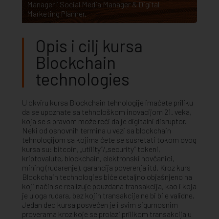
Manager
i
Social Media Manager & Digital
Marketing Planner
.
Opis i cilj kursa
Blockchain
technologies
U okviru kursa Blockchain tehnologije imaćete priliku
da se upoznate sa tehnološkom inovacijom 21. veka,
koja se s pravom može reći da je digitalni disruptor.
Neki od osnovnih termina u vezi sa blockchain
tehnologijom sa kojima ćete se susretati tokom ovog
kursa su: bitcoin, „utility”/„security” tokeni,
kriptovalute, blockchain, elektronski novčanici,
mining (rudarenje), garancija poverenja itd. Kroz kurs
Blockchain technologies biće detaljno objašnjeno na
koji način se realizuje pouzdana transakcija, kao i koja
je uloga rudara, bez kojih transakcije ne bi bile validne.
Jedan deo kursa posvećen je i svim sigurnosnim
proverama kroz koje se prolazi prilikom transakcija u