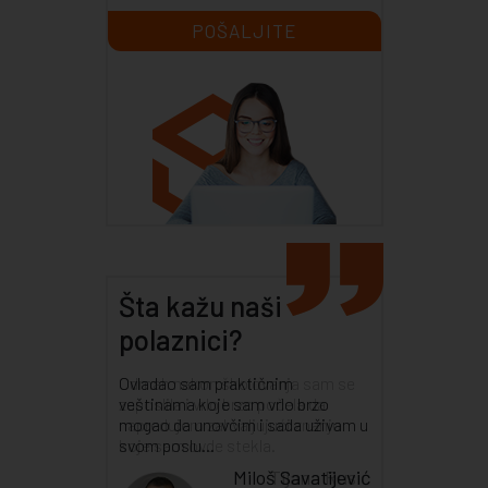
Šta kažu naši
polaznici?
Odmah nakon školovanja sam se
zaposlila i vrlo brzo počela da
napredujem zahvaljujući znanju
koje sam ovde stekla.
Tijana Rusić