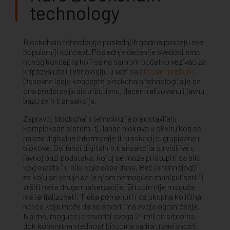
technology
Blockchain tehnologije poslednjih godina postaju sve
popularniji koncept. Poslednje decenije svedoci smo
novog koncepta koji se na samom početku vezivao za
kriptovalute i tehnologiju u vezi sa
bitcoin mrežom
.
Osnovna ideja koncepta blockchain tehnologija je da
ona predstavlja distributivnu, decentralizovanu i javnu
bazu svih transakcija.
Zapravo, blockchain tehnologije predstavljaju
kompleksan sistem, tj. lanac blokova u okviru kog se
nalaze digitalne informacije ili traskacije, grupisane u
blokove. Ovi lanci digitalnih transakcija su vidljive u
javnoj bazi podataka, kojoj se može pristupiti sa bilo
kog mesta i u bilo koje doba dana. Reč je tehnologiji
za koju se veruje da je njom nemoguće manipulisati ili
vršiti neke druge malverzacije. Bitcoin nije moguće
materijalizovati. Treba pomenuti i da ukupna količina
novca koja može da se stvori ima svoje ograničenje.
Naime, moguće je stvoriti svega 21 milion bitcoina,
dok konkretna vrednost bitcoina varira u zavisnosti