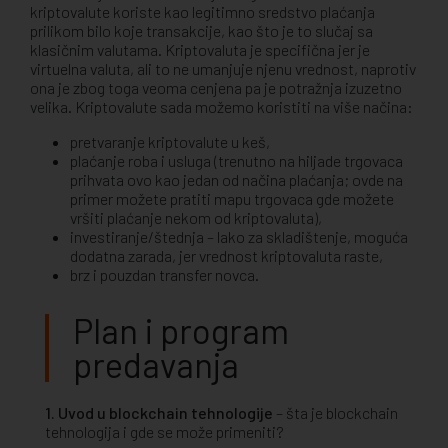
kriptovalute koriste kao legitimno sredstvo plaćanja
prilikom bilo koje transakcije, kao što je to slučaj sa
klasičnim valutama. Kriptovaluta je specifična jer je
virtuelna valuta, ali to ne umanjuje njenu vrednost, naprotiv
ona je zbog toga veoma cenjena pa je potražnja izuzetno
velika. Kriptovalute sada možemo koristiti na više načina:
pretvaranje kriptovalute u keš,
plaćanje roba i usluga (trenutno na hiljade trgovaca
prihvata ovo kao jedan od načina plaćanja; ovde na
primer možete pratiti mapu trgovaca gde možete
vršiti plaćanje nekom od kriptovaluta),
investiranje/štednja – lako za skladištenje, moguća
dodatna zarada, jer vrednost kriptovaluta raste,
brz i pouzdan transfer novca.
Plan i program
predavanja
1. Uvod u blockchain tehnologije
– šta je blockchain
tehnologija i gde se može primeniti?