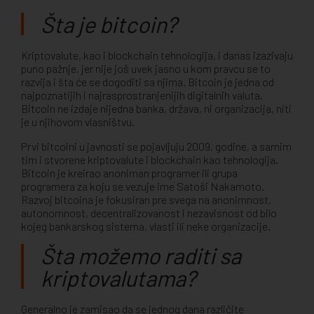
Šta je bitcoin?
Kriptovalute, kao i blockchain tehnologija, i danas izazivaju
puno pažnje, jer nije još uvek jasno u kom pravcu se to
razvija i šta će se dogoditi sa njima. Bitcoin je jedna od
najpoznatijih i najrasprostranjenijih digitalnih valuta.
Bitcoin ne izdaje nijedna banka, država, ni organizacija, niti
je u njihovom vlasništvu.
Prvi bitcoini u javnosti se pojavljuju 2009. godine, a samim
tim i stvorene kriptovalute i blockchain kao tehnologija.
Bitcoin je kreirao anoniman programer ili grupa
programera za koju se vezuje ime Satoši Nakamoto.
Razvoj bitcoina je fokusiran pre svega na anonimnost,
autonomnost, decentralizovanost i nezavisnost od bilo
kojeg bankarskog sistema, vlasti ili neke organizacije.
Šta možemo raditi sa
kriptovalutama?
Generalno je zamisao da se jednog dana različite