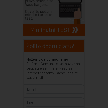
7-minutni TEST
Želite dobru platu?
Možemo da pomognemo!
Slaćemo Vam uputstva, pozive na
besplatne seminare i vesti sa
InternetAcademy. Samo unesite
Vaš e-mail i ime.