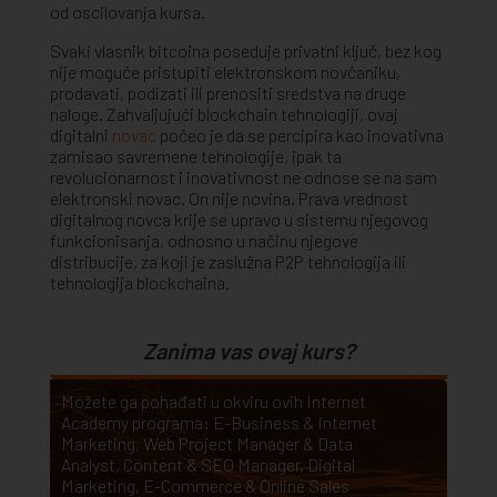
od oscilovanja kursa.
Svaki vlasnik bitcoina poseduje privatni ključ, bez kog
nije moguće pristupiti elektronskom novčaniku,
prodavati, podizati ili prenositi sredstva na druge
naloge. Zahvaljujući blockchain tehnologiji, ovaj
digitalni
novac
počeo je da se percipira kao inovativna
zamisao savremene tehnologije, ipak ta
revolucionarnost i inovativnost ne odnose se na sam
elektronski novac. On nije novina. Prava vrednost
digitalnog novca krije se upravo u sistemu njegovog
funkcionisanja, odnosno u načinu njegove
distribucije, za koji je zaslužna P2P tehnologija ili
tehnologija blockchaina.
Zanima vas ovaj kurs?
Možete ga pohađati u okviru ovih Internet
Academy programa:
E-Business & Internet
Marketing
,
Web Project Manager & Data
Analyst
,
Content & SEO Manager
,
Digital
Marketing
,
E-Commerce & Online Sales