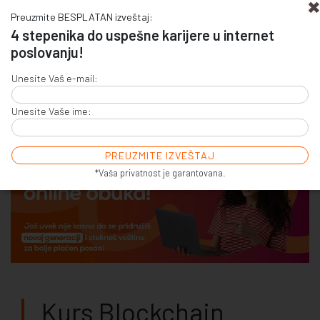
Preuzmite BESPLATAN izveštaj:
4 stepenika do uspešne karijere u internet
poslovanju!
+381 (0)11 4011 256
Unesite Vaš e-mail:
+381 (0)11 7856 156
Unesite Vaše ime:
E-COMMERCE & SALES
ONLINE COMMUNICATION
ONLINE ADVERTISING
E-BUSINESS & E-MARKETING
*Vaša privatnost je garantovana.
Kurs Blockchain