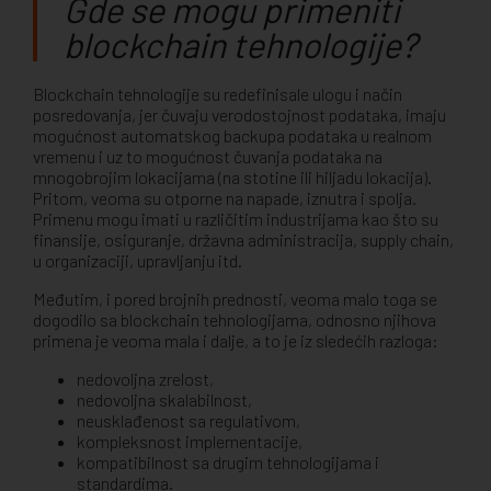
Gde se mogu primeniti
blockchain tehnologije?
Blockchain tehnologije su redefinisale ulogu i način
posredovanja, jer čuvaju verodostojnost podataka, imaju
mogućnost automatskog backupa podataka u realnom
vremenu i uz to mogućnost čuvanja podataka na
mnogobrojim lokacijama (na stotine ili hiljadu lokacija).
Pritom, veoma su otporne na napade, iznutra i spolja.
Primenu mogu imati u različitim industrijama kao što su
finansije, osiguranje, državna administracija, supply chain,
u organizaciji, upravljanju itd.
Međutim, i pored brojnih prednosti, veoma malo toga se
dogodilo sa blockchain tehnologijama, odnosno njihova
primena je veoma mala i dalje, a to je iz sledećih razloga:
nedovoljna zrelost,
nedovoljna skalabilnost,
neusklađenost sa regulativom,
kompleksnost implementacije,
kompatibilnost sa drugim tehnologijama i
standardima.