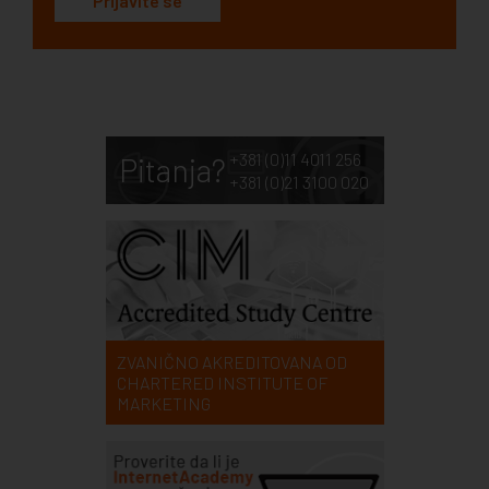
Prijavite se
+381 (0)11 4011 256
Pitanja?
+381 (0)21 3100 020
ZVANIČNO AKREDITOVANA OD
CHARTERED INSTITUTE OF
MARKETING