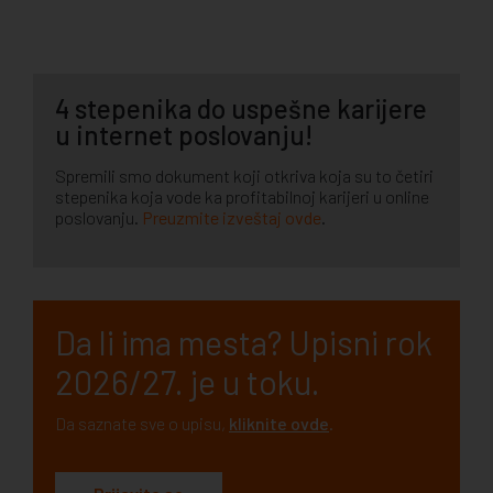
4 stepenika do uspešne karijere
u internet poslovanju!
Spremili smo dokument koji otkriva koja su to četiri
stepenika koja vode ka profitabilnoj karijeri u online
poslovanju.
Preuzmite izveštaj ovde
.
Da li ima mesta? Upisni rok
2026/27. je u toku.
Da saznate sve o upisu,
kliknite ovde
.