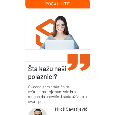
Šta kažu naši
polaznici?
Ovladao sam praktičnim
veštinama koje sam vrlo brzo
mogao da unovčim i sada uživam u
svom poslu...
Miloš Savatijević