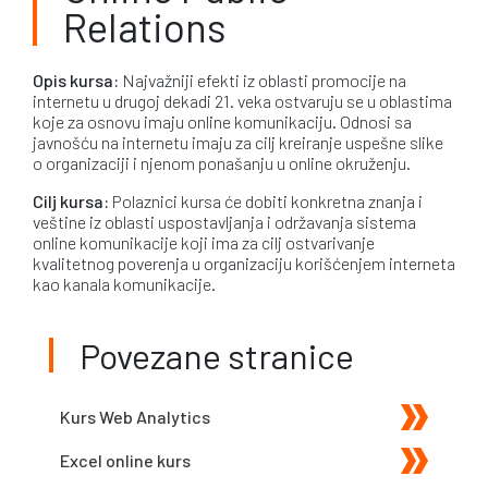
Relations
Opis kursa:
Najvažniji efekti iz oblasti promocije na
internetu u drugoj dekadi 21. veka ostvaruju se u oblastima
koje za osnovu imaju online komunikaciju. Odnosi sa
javnošću na internetu imaju za cilj kreiranje uspešne slike
o organizaciji i njenom ponašanju u online okruženju.
Cilj kursa:
Polaznici kursa će dobiti konkretna znanja i
veštine iz oblasti uspostavljanja i održavanja sistema
online komunikacije koji ima za cilj ostvarivanje
kvalitetnog poverenja u organizaciju korišćenjem interneta
kao kanala komunikacije.
Povezane stranice
Kurs Web Analytics
Excel online kurs