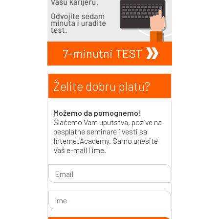
7-minutni TEST
Želite dobru platu?
Možemo da pomognemo!
Slaćemo Vam uputstva, pozive na
besplatne seminare i vesti sa
InternetAcademy. Samo unesite
Vaš e-mail i ime.