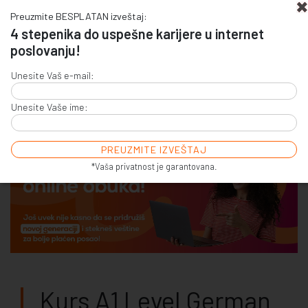
Preuzmite BESPLATAN izveštaj:
4 stepenika do uspešne karijere u internet
poslovanju!
+381 (0)11 4011 256
Unesite Vaš e-mail:
+381 (0)11 7856 156
Unesite Vaše ime:
E-COMMERCE & SALES
ONLINE COMMUNICATION
ONLINE ADVERTISING
E-BUSINESS & E-MARKETING
*Vaša privatnost je garantovana.
Kurs A1 Level German