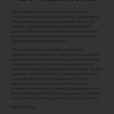
Kurs nemačkog jezika na nivou A1 je namenjen
učenicima srednjih škola, studentima i odraslima koji
žele da savladaju osnovne jezičke veštine koje se
odnose na čitanje, pisanje, razumevanje jezika i
govora. Ovaj kurs je sastavljen iz više modula, a kroz
konkretne, praktične i zanimljive primere obrađuje
gramatiku, pravopis, vokabular i sl.
Cilj kursa jeste da se polaznik osposobi za
svakodnevnu komunikaciju, tačnije u komuniciranju
sa drugim osobama, da se snalazi u nekim osnovnim
situacijama, kao što je recimo naručivanje priće i
hrane u restoranima, da poznaje brojeve, boje, da pita
za pravac, datum i vreme itd. Svakako, po završetku
ovog osnovnog nivoa kursa polaznici će znati i
osnovna gramatička pravila, različite vrste reči,
padeže, rodove imenica, menjanje glagola kroz četiri
lica, prisvojne zamenice i predloge za mesto i vreme i
moći će samostalno da grade reći, tačnije složenice.
Plan i program