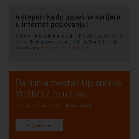
4 stepenika do uspešne karijere
u internet poslovanju!
Spremili smo dokument koji otkriva koja su to četiri
stepenika koja vode ka profitabilnoj karijeri u online
poslovanju.
Preuzmite izveštaj ovde
.
Da li ima mesta? Upisni rok
2026/27. je u toku.
Da saznate sve o upisu,
kliknite ovde
.
Prijavite se