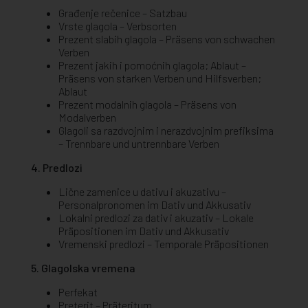
Građenje rečenice – Satzbau
Vrste glagola – Verbsorten
Prezent slabih glagola – Präsens von schwachen
Verben
Prezent jakih i pomoćnih glagola; Ablaut –
Präsens von starken Verben und Hilfsverben;
Ablaut
Prezent modalnih glagola – Präsens von
Modalverben
Glagoli sa razdvojnim i nerazdvojnim prefiksima
– Trennbare und untrennbare Verben
4. Predlozi
Lične zamenice u dativu i akuzativu –
Personalpronomen im Dativ und Akkusativ
Lokalni predlozi za dativ i akuzativ – Lokale
Präpositionen im Dativ und Akkusativ
Vremenski predlozi – Temporale Präpositionen
5. Glagolska vremena
Perfekat
Preterit – Präteritum