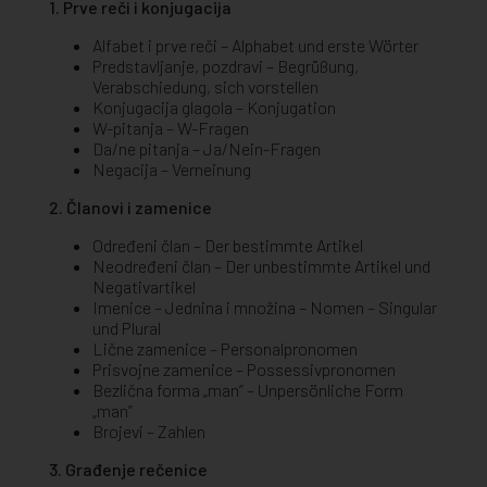
1. Prve reči i konjugacija
Alfabet i prve reči – Alphabet und erste Wörter
Predstavljanje, pozdravi – Begrüßung,
Verabschiedung, sich vorstellen
Konjugacija glagola – Konjugation
W-pitanja – W-Fragen
Da/ne pitanja – Ja/Nein-Fragen
Negacija – Verneinung
2. Članovi i zamenice
Određeni član – Der bestimmte Artikel
Neodređeni član – Der unbestimmte Artikel und
Negativartikel
Imenice – Jednina i množina – Nomen – Singular
und Plural
Lične zamenice – Personalpronomen
Prisvojne zamenice – Possessivpronomen
Bezlična forma „man” – Unpersönliche Form
„man”
Brojevi – Zahlen
3. Građenje rečenice