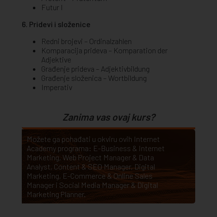
Futur I
6. Pridevi i složenice
Redni brojevi – Ordinalzahlen
Komparacija prideva – Komparation der
Adjektive
Građenje prideva – Adjektivbildung
Građenje složenica – Wortbildung
Imperativ
Zanima vas ovaj kurs?
Možete ga pohađati u okviru ovih Internet
Academy programa:
E-Business & Internet
Marketing
,
Web Project Manager & Data
Analyst
,
Content & SEO Manager
,
Digital
Marketing
,
E-Commerce & Online Sales
Manager
i
Social Media Manager & Digital
Marketing Planner
.