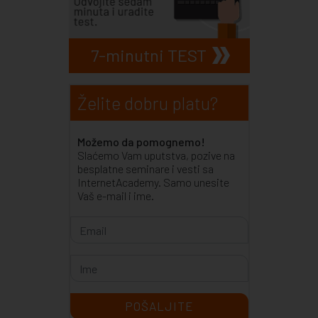
7-minutni TEST
Želite dobru platu?
Možemo da pomognemo!
Slaćemo Vam uputstva, pozive na
besplatne seminare i vesti sa
InternetAcademy. Samo unesite
Vaš e-mail i ime.