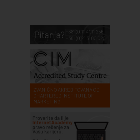
+381 (0)11 4011 256
Pitanja?
+381 (0)21 3100 020
ZVANIČNO AKREDITOVANA OD
CHARTERED INSTITUTE OF
MARKETING