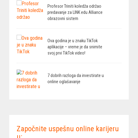
Profesor Triniti koledža održao
predavanje za LINK edu Alliance
obrazovni sistem
Ova godina je u znaku TikTok
aplikacije – vreme je da snimite
svoj prvi TikTok video!
7 dobrih razloga da investirate u
online oglašavanje
Započnite uspešnu online karijeru
u: