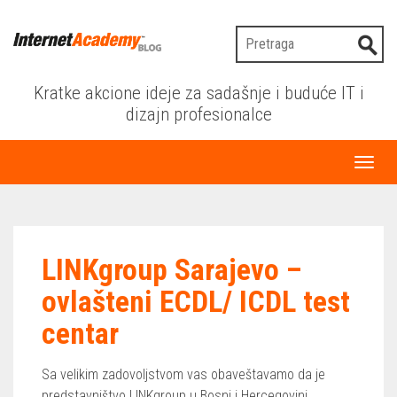
Kratke akcione ideje za sadašnje i buduće IT i
dizajn profesionalce
Toggl
naviga
LINKgroup Sarajevo –
ovlašteni ECDL/ ICDL test
centar
Sa velikim zadovoljstvom vas obaveštavamo da je
predstavništvo LINKgroup u Bosni i Hercegovini