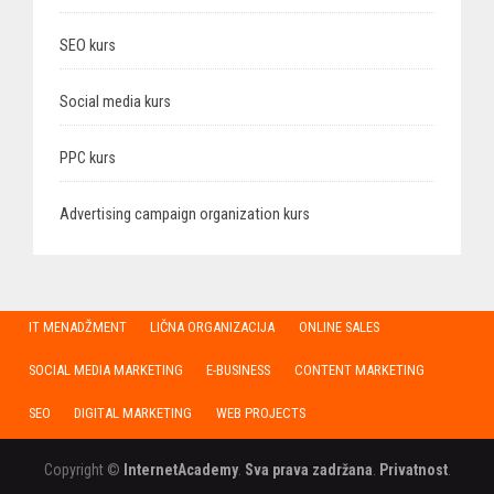
SEO kurs
Social media kurs
PPC kurs
Advertising campaign organization kurs
IT MENADŽMENT
LIČNA ORGANIZACIJA
ONLINE SALES
SOCIAL MEDIA MARKETING
E-BUSINESS
CONTENT MARKETING
SEO
DIGITAL MARKETING
WEB PROJECTS
Copyright ©
InternetAcademy
.
Sva prava zadržana
.
Privatnost
.