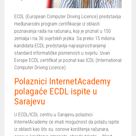
ECDL (European Computer Driving Licence) predstavlja
međunarodni program certifikacije iz oblasti
poznavanja rada na računaru, koji je priznat u 150
zemalja i na 36 svjetskih jezika. Sa preko 15 miliona
kandidata ECDL predstavlja najrasprostranjeniji
standard informatičke pismenosti u svijetu. Izvan
Evrope ECDL certifikat je poznat kao ICDL (International
Computer Driving Licence).
Polaznici InternetAcademy
polagaće ECDL ispite u
Sarajevu
U ECDL/ICDL centru u Sarajevu polaznici
InternetAcademy će imati mogućnost da polažu ispite
iz oblasti kao što su: osnove korištenja računara,