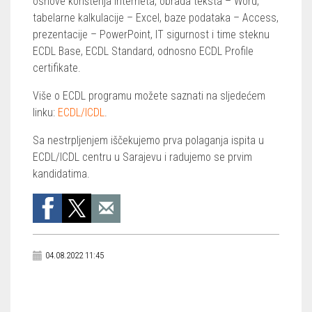
osnove korištenja interneta, obrada teksta – Word,
tabelarne kalkulacije – Excel, baze podataka – Access,
prezentacije – PowerPoint, IT sigurnost i time steknu
ECDL Base, ECDL Standard, odnosno ECDL Profile
certifikate.
Više o ECDL programu možete saznati na sljedećem
linku:
ECDL/ICDL
.
Sa nestrpljenjem iščekujemo prva polaganja ispita u
ECDL/ICDL centru u Sarajevu i radujemo se prvim
kandidatima.
04.08.2022 11:45