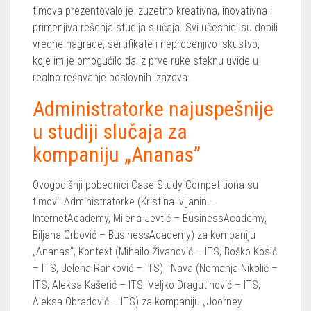
timova prezentovalo je izuzetno kreativna, inovativna i
primenjiva rešenja studija slučaja. Svi učesnici su dobili
vredne nagrade, sertifikate i neprocenjivo iskustvo,
koje im je omogućilo da iz prve ruke steknu uvide u
realno rešavanje poslovnih izazova.
Administratorke najuspešnije
u studiji slučaja za
kompaniju „Ananas”
Ovogodišnji pobednici Case Study Competitiona su
timovi: Administratorke (Kristina Ivljanin –
InternetAcademy, Milena Jevtić – BusinessAcademy,
Biljana Grbović – BusinessAcademy) za kompaniju
„Ananas”, Kontext (Mihailo Živanović – ITS, Boško Kosić
– ITS, Jelena Ranković – ITS) i Nava (Nemanja Nikolić –
ITS, Aleksa Kašerić – ITS, Veljko Dragutinović – ITS,
Aleksa Obradović – ITS) za kompaniju „Joorney