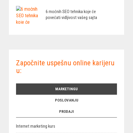
6 moćnih SEO tehnika koje će
povećati vidljivost vašeg sajta
Započnite uspešnu online karijeru
u:
MARKETINGU
POSLOVANJU
PRODAJI
Internet marketing kurs