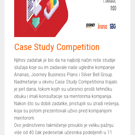
Case Study Competition
Njihov zadatak je bio da na najbolji način reše studije
slučaja koje su im zadavale naše ugledne kompanije
Ananas, Joorney Business Plans i Silver Bell Group.
Nadmetanje u okviru Case Study Competitiona trajalo
je pet dana, tokom kojih su učesnici prošli tehničku
obuku i imali konsultacije sa mentorima kompanija.
Nakon što su dobili zadatke, pristupili su izradi rešenja,
koja su potom prezentovali uživo pred kompanijom
mentorom.
Ovo jedinstveno takmičenje privuklo je veliku pažnju:
više od 40 čak pedesetak učesnika podeljenih u 11