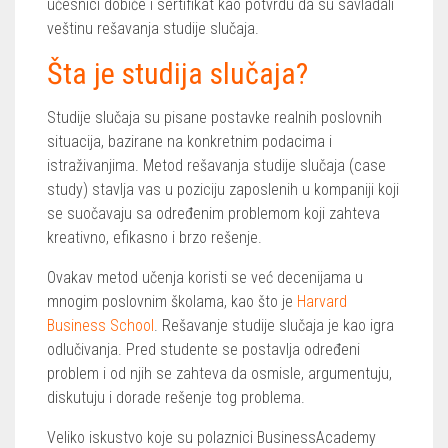
učesnici dobiće i sertifikat kao potvrdu da su savladali
veštinu rešavanja studije slučaja.
Šta je studija slučaja?
Studije slučaja su pisane postavke realnih poslovnih
situacija, bazirane na konkretnim podacima i
istraživanjima. Metod rešavanja studije slučaja (case
study) stavlja vas u poziciju zaposlenih u kompaniji koji
se suočavaju sa određenim problemom koji zahteva
kreativno, efikasno i brzo rešenje.
Ovakav metod učenja koristi se već decenijama u
mnogim poslovnim školama, kao što je
Harvard
Business School
. Rešavanje studije slučaja je kao igra
odlučivanja. Pred studente se postavlja određeni
problem i od njih se zahteva da osmisle, argumentuju,
diskutuju i dorade rešenje tog problema.
Veliko iskustvo koje su polaznici BusinessAcademy