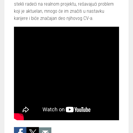
stekli radeći na realnom projektu, rešavajući problem
koji je aktuelan, mnogo će im značiti u nastavku
karijere i biće značajan deo njihovog CV-a.