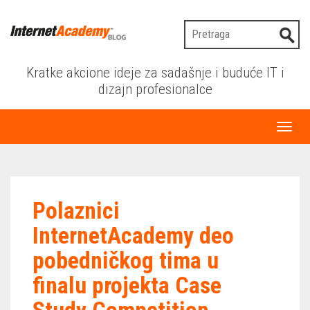
Kratke akcione ideje za sadašnje i buduće IT i
dizajn profesionalce
Toggl
naviga
Polaznici
InternetAcademy deo
pobedničkog tima u
finalu projekta Case