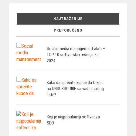
NAJTRAŽENIJE
PREPORUČENO
Social media management alati –
TOP 10 softverskih rešenja za
2024.
Kako da sprečite kupce da kliknu
na UNSUBSCRIBE sa vaše mailing
liste?
Koji je najpopularniji softver za
SEO