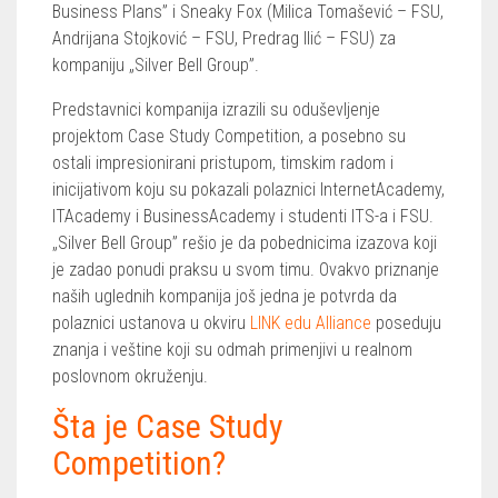
Business Plans” i Sneaky Fox (Milica Tomašević – FSU,
Andrijana Stojković – FSU, Predrag Ilić – FSU) za
kompaniju „Silver Bell Group”.
Predstavnici kompanija izrazili su oduševljenje
projektom Case Study Competition, a posebno su
ostali impresionirani pristupom, timskim radom i
inicijativom koju su pokazali polaznici InternetAcademy,
ITAcademy i BusinessAcademy i studenti ITS-a i FSU.
„Silver Bell Group” rešio je da pobednicima izazova koji
je zadao ponudi praksu u svom timu. Ovakvo priznanje
naših uglednih kompanija još jedna je potvrda da
polaznici ustanova u okviru
LINK edu Alliance
poseduju
znanja i veštine koji su odmah primenjivi u realnom
poslovnom okruženju.
Šta je Case Study
Competition?