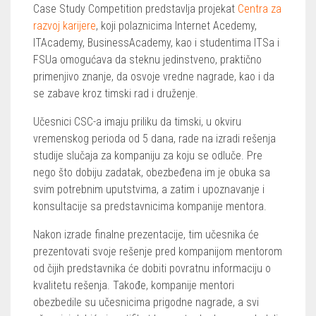
Case Study Competition predstavlja projekat
Centra za
razvoj karijere
, koji polaznicima Internet Acedemy,
ITAcademy, BusinessAcademy, kao i studentima ITSa i
FSUa omogućava da steknu jedinstveno, praktično
primenjivo znanje, da osvoje vredne nagrade, kao i da
se zabave kroz timski rad i druženje.
Učesnici CSC-a imaju priliku da timski, u okviru
vremenskog perioda od 5 dana, rade na izradi rešenja
studije slučaja za kompaniju za koju se odluče. Pre
nego što dobiju zadatak, obezbeđena im je obuka sa
svim potrebnim uputstvima, a zatim i upoznavanje i
konsultacije sa predstavnicima kompanije mentora.
Nakon izrade finalne prezentacije, tim učesnika će
prezentovati svoje rešenje pred kompanijom mentorom
od čijih predstavnika će dobiti povratnu informaciju o
kvalitetu rešenja. Takođe, kompanije mentori
obezbedile su učesnicima prigodne nagrade, a svi