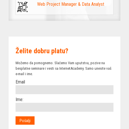
Web Project Manager & Data Analyst
Želite dobru platu?
Možemo da pomognemo. Slaćemo Vam uputstva, pozive na
besplatne seminare i vesti sa InternetAcademy. Samo unesite vaš
e-mail i ime.
Email
Ime: