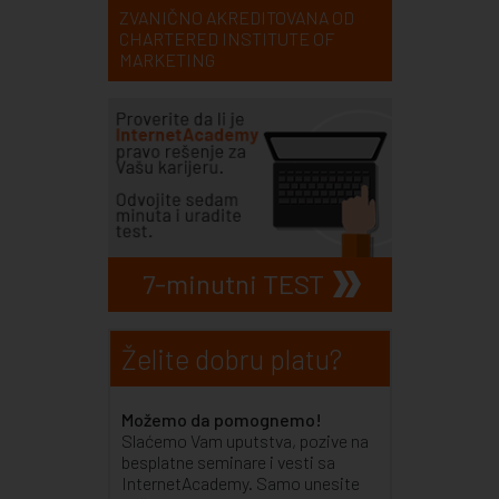
ZVANIČNO AKREDITOVANA OD
CHARTERED INSTITUTE OF
MARKETING
7-minutni TEST
Želite dobru platu?
Možemo da pomognemo!
Slaćemo Vam uputstva, pozive na
besplatne seminare i vesti sa
InternetAcademy. Samo unesite