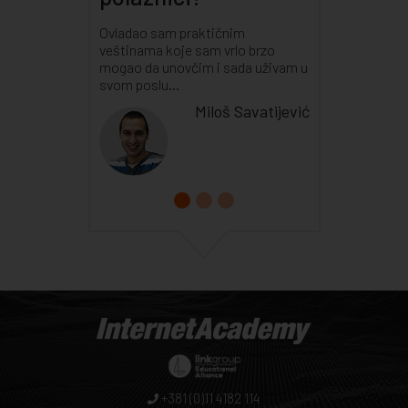
Ovladao sam praktičnim
veštinama koje sam vrlo brzo
mogao da unovčim i sada uživam u
svom poslu...
Miloš Savatijević
+381 (0)11 4182 114