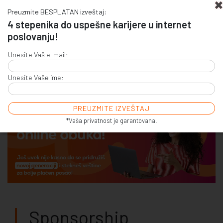
Preuzmite BESPLATAN izveštaj:
4 stepenika do uspešne karijere u internet
poslovanju!
+381 (0)11 4011 256
Unesite Vaš e-mail:
+381 (0)11 7856 156
Unesite Vaše ime:
E-COMMERCE & SALES
ONLINE COMMUNICATION
ONLINE ADVERTISING
E-BUSINESS & E-MARKETING
*Vaša privatnost je garantovana.
Sponsorship