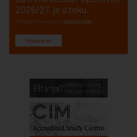
2026/27. je u toku.
Da saznate sve o upisu,
kliknite ovde
.
Prijavite se
+381 (0)11 4011 256
Pitanja?
+381 (0)21 3100 020