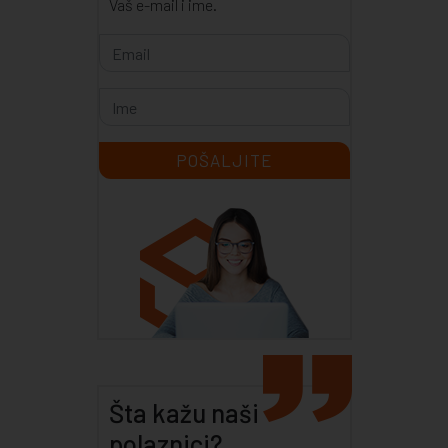
Vaš e-mail i ime.
Šta kažu naši
polaznici?