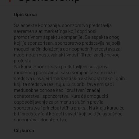
Opis kursa
Sa aspekta kompanije, sponzorstvo predstavlja
savremen alat marketinga koji doprinosi
promotivnom aspektu kompanije. Sa aspekta onog
koji je sponzorisan, sponzorstvo predstavlja najbolji
mogući način dolaženja do neophodnih sredstava za
neoometan nastavak aktivnosti ili realizacije nekog
projekta.
Na kursu Sponzorstvo predstavljeni su izazovi
modernog poslovanja, kako kompanija koje ulažu
sredstva u ovaj vid markentiških aktivnosti tako i onih
koji ta sredstva realizuju. Kurs približava smisao i
međusobne odnose kao i društveni značaj
donatorstva i sponzorstva. Kurs će omogućiti
osposobljavanje za primenu stručnih pravila
sponzorstva i principa istih u praksi. Na kraju kursa će
biti predstavljeni koraci i saveti koji se tiču uspešnog
sponorstva i donatorstva.
Cilj kursa