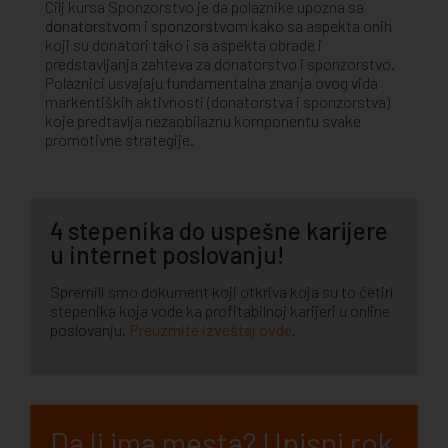
Cilj kursa Sponzorstvo je da polaznike upozna sa
donatorstvom i sponzorstvom kako sa aspekta onih
koji su donatori tako i sa aspekta obrade i
predstavljanja zahteva za donatorstvo i sponzorstvo.
Polaznici usvajaju fundamentalna znanja ovog vida
markentiških aktivnosti (donatorstva i sponzorstva)
koje predtavlja nezaobilaznu komponentu svake
promotivne strategije.
4 stepenika do uspešne karijere
u internet poslovanju!
Spremili smo dokument koji otkriva koja su to četiri
stepenika koja vode ka profitabilnoj karijeri u online
poslovanju.
Preuzmite izveštaj ovde
.
Da li ima mesta? Upisni rok