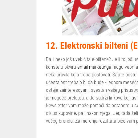
12. Elektronski bilteni (
Da li neko još uvek čita e-biltene? Je li to još 
koriste u okviru
email marketinga
mogu veoma d
neka pravila koja treba poštovati. Šaljite poštu
učestalost trebalo bi da bude - jednom mesečno.
ostaje zainteresovan i svestan vašeg prisustva
je moguće preleteti, a da sadrži linkove koji us
Newsletter vam može pomoći da ostanete u svež
ciklus kupovine, pa i nakon njega. Jer, tada žel
vašeg brenda. Za merenje rezultata biće vam 