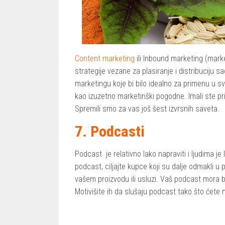
Content marketing
ili Inbound marketing (marke
strategije vezane za plasiranje i distribuciju s
marketingu koje bi bilo idealno za primenu u s
kao izuzetno marketinški pogodne. Imali ste pr
Spremili smo za vas još šest izvrsnih saveta.
7. Podcasti
Podcast je relativno lako napraviti i ljudima je
podcast, ciljajte kupce koji su dalje odmakli u
vašem proizvodu ili usluzi. Vaš podcast mora bi
Motivišite ih da slušaju podcast tako što ćete n