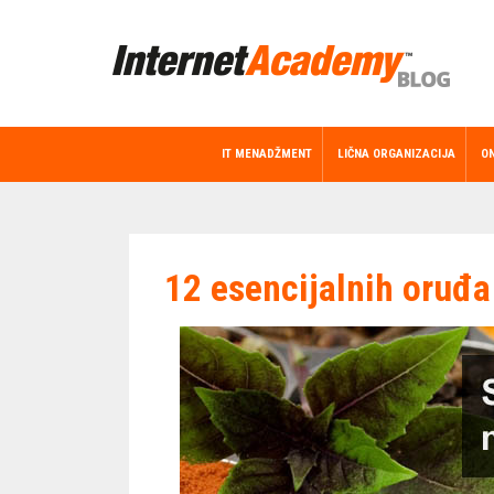
IT MENADŽMENT
LIČNA ORGANIZACIJA
ON
12 esencijalnih oruđa