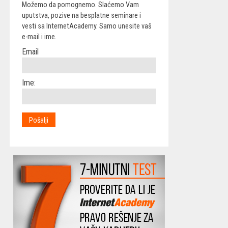
Možemo da pomognemo. Slaćemo Vam
uputstva, pozive na besplatne seminare i
vesti sa InternetAcademy. Samo unesite vaš
e-mail i ime.
Email
Ime: