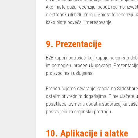
Ako imate dužu recenziju, poput, recimo, izveštaja
elektronsku ili belu knjigu. Smestite recenziju
kako biste povećali interesovanje.
9. Prezentacije
B2B kupci i potrošači koji kupuju nakon što do
im pomogle u procesu kupovanja. Prezentacij
proizvodima i uslugama.
Preporučujemo otvaranje kanala na Slideshare-
ostalim privrednim događajima. Time ulažete u 
posetilaca, usmeriti dodatni saobraćaj ka vaše
postavljeni za organsku pretragu.
10. Aplikacije i alatke