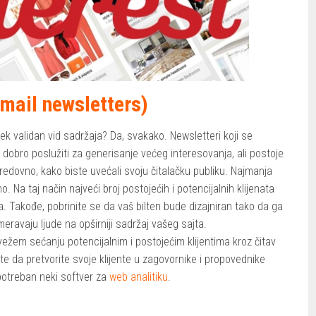
Email newsletters)
uvek validan vid sadržaja? Da, svakako. Newsletteri koji se
obro poslužiti za generisanje većeg interesovanja, ali postoje
 redovno, kako biste uvećali svoju čitalačku publiku. Najmanja
 Na taj način najveći broj postojećih i potencijalnih klijenata
. Takođe, pobrinite se da vaš bilten bude dizajniran tako da ga
meravaju ljude na opširniji sadržaj vašeg sajta.
em sećanju potencijalnim i postojećim klijentima kroz čitav
ite da pretvorite svoje klijente u zagovornike i propovednike
potreban neki softver za
web analitiku
.