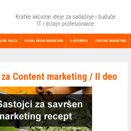
Kratke akcione ideje za sadašnje i buduće
IT i dizajn profesionalce
LINE SALES
SOCIAL MEDIA MARKETING
E-BUSINESS
CONTENT MARKETING
 za Content marketing / II deo