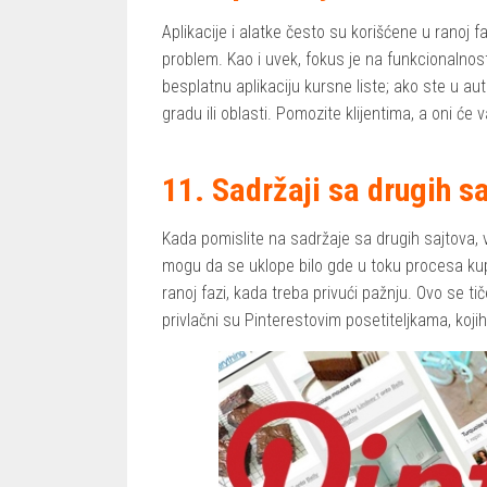
Aplikacije i alatke često su korišćene u ranoj 
problem. Kao i uvek, fokus je na funkcionalnost
besplatnu aplikaciju kursne liste; ako ste u aut
gradu ili oblasti. Pomozite klijentima, a oni će 
11. Sadržaji sa drugih s
Kada pomislite na sadržaje sa drugih sajtova, v
mogu da se uklope bilo gde u toku procesa kup
ranoj fazi, kada treba privući pažnju. Ovo se 
privlačni su Pinterestovim posetiteljkama, ko