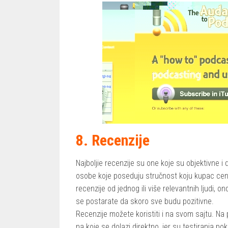
8. Recenzije
Najboljie recenzije su one koje su objektivne i d
osobe koje poseduju stručnost koju kupac ceni
recenzije od jednog ili više relevantnih ljudi, o
se postarate da skoro sve budu pozitivne.
Recenzije možete koristiti i na svom sajtu. Na 
na koje se dolazi direktno, jer su testiranja po