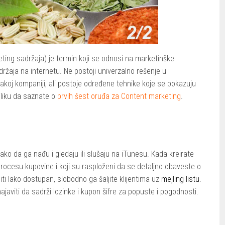
ting sadržaja) je termin koji se odnosi na marketinške
adržaja na internetu. Ne postoji univerzalno rešenje u
vakoj kompaniji, ali postoje određene tehnike koje se pokazuju
iliku da saznate o
prvih šest oruđa za Content marketing
.
 lako da ga nađu i gledaju ili slušaju na iTunesu. Kada kreirate
 procesu kupovine i koji su rasploženi da se detaljno obaveste o
ti lako dostupan, slobodno ga šaljite klijentima uz
mejling listu
.
ajaviti da sadrži lozinke i kupon šifre za popuste i pogodnosti.