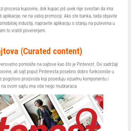
fazi procesa kupovine, dok kupac još uvek nije svestan da ima
i aplikacije, ne na vašoj promociji. Ako ste banka, tada objavite
omobilskj industiji, napravite aplikaciju o stanju na putevima u
vam to vratiti poverenjem.
ajtova (Curated content)
erovatno pomislite na sajtove kao što je Pinterest. Ovi sadržaji
ovine, ali sajt poput Pinteresta posebno dobro funkcioniše u
tiče pogotovo proizvoda koji poseduju vizuelnu komponentu i
jih na ovom sajtu ima više nego muškaraca.