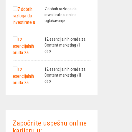
7 dobrih razloga da
investirate u online
oglašavanje
12 esencijalnih oruđa za
Content marketing / I
deo
12 esencijalnih oruđa za
Content marketing / II
deo
Započnite uspešnu online
karijeru u: