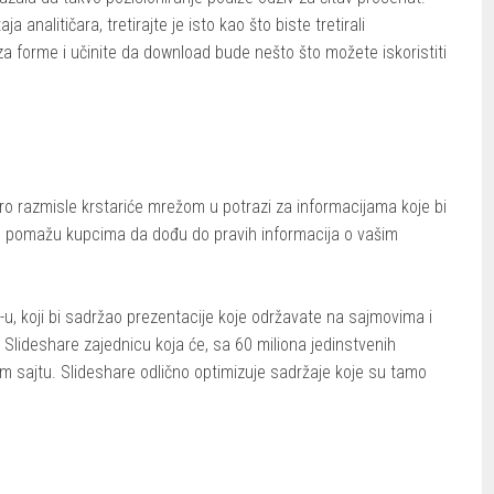
 analitičara, tretirajte je isto kao što biste tretirali
 iza forme i učinite da download bude nešto što možete iskoristiti
bro razmisle krstariće mrežom u potrazi za informacijama koje bi
e pomažu kupcima da dođu do pravih informacija o vašim
u, koji bi sadržao prezentacije koje održavate na sajmovima i
Slideshare zajednicu koja će, sa 60 miliona jedinstvenih
m sajtu. Slideshare odlično optimizuje sadržaje koje su tamo