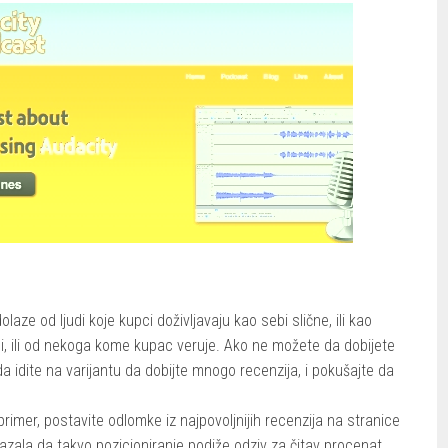
olaze od ljudi koje kupci doživljavaju kao sebi slične, ili kao
, ili od nekoga kome kupac veruje. Ako ne možete da dobijete
nda idite na varijantu da dobijte mnogo recenzija, i pokušajte da
primer, postavite odlomke iz najpovoljnijih recenzija na stranice
kazala da takvo pozicioniranje podiže odziv za čitav procenat.