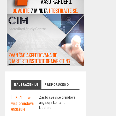
NAJTRAŽENIJE
PREPORUČENO
Zašto sve više brendova
angažuje kontent
kreatore