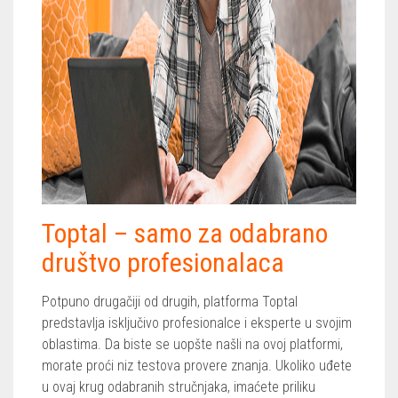
Toptal – samo za odabrano
društvo profesionalaca
Potpuno drugačiji od drugih, platforma Toptal
predstavlja isključivo profesionalce i eksperte u svojim
oblastima. Da biste se uopšte našli na ovoj platformi,
morate proći niz testova provere znanja. Ukoliko uđete
u ovaj krug odabranih stručnjaka, imaćete priliku