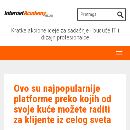
Kratke akcione ideje za sadašnje i buduće IT i
dizajn profesionalce
Toggl
naviga
Ovo su najpopularnije
platforme preko kojih od
svoje kuće možete raditi
za klijente iz celog sveta