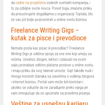
da
radite na projektima
vodećih svetskih kompanija, i
to za ozbiljne svote novca. Pored toga, imaćete priliku
da prisustvujete događajima u organizaciji Toptala, što
će vas još bolje pozicionirati u online svetu biznisa.
Freelance Writing Gigs –
kutak za pisce i prevodioce
Nemate posla kao pisac ili prevodilac? Freelance
Writing Gigs je odlična opcija za sve one koji umeju sa
rečima. Urednici, blogeri, lektori i izdavači na ovom
sajtu pronalaze odlično plaćene poslove u online svetu
i imaju priliku da svoj talenat unovče. Sajt takođe nudi i
mnogo korisnih članaka sa savetima o vođenju blogova
i internet biznisu. Portal vam može biti koristan i
ukoliko se odlučite da ne zarađujete preko njega jer
vam omogućuje da se upoznate sa pravilima pisanja.
Veštine za uspešnu karijeru