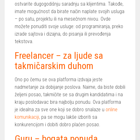
ostvarite dugogodišnju saradnju sa klijentima. Takođe,
imate mogućnost da birate način naplate svojih usluga
– po satu, projektu ili na mesečnom nivou. Ovde
možete ponuditi svoje usluge: od programiranja, preko
izrade sajtova i dizajna, do pisanja ili prevođenja
tekstova.
Freelancer – za ljude sa
takmičarskim duhom
Ono po čemu se ova platforma izdvaja jeste
nadmetanje za dobijanje poslova. Naime, da biste dobili
željeni posao, takmičite se sa drugim kandidatima i na
kraju poslodavac bira najbolju ponudu. Ova platforma
je idealna za sve one koji se dobro snalaze u
online
komunikaciji,
pa se mogu lakše izboriti sa
konkurencijom i dobiti dobro plaćen posao.
Guru – bogata ponuda