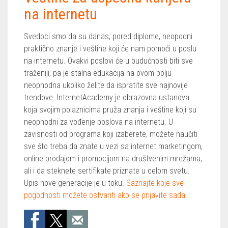
na internetu
Svedoci smo da su danas, pored diplome, neopodni
praktično znanje i veštine koji će nam pomoći u poslu
na internetu. Ovakvi poslovi će u budućnosti biti sve
traženiji, pa je stalna edukacija na ovom polju
neophodna ukoliko želite da ispratite sve najnovije
trendove. InternetAcademy je obrazovna ustanova
koja svojim polaznicima pruža znanja i veštine koji su
neophodni za vođenje poslova na internetu. U
zavisnosti od programa koji izaberete, možete naučiti
sve što treba da znate u vezi sa internet marketingom,
online prodajom i promocijom na društvenim mrežama,
ali i da steknete sertifikate priznate u celom svetu.
Upis nove generacije je u toku.
Saznajte koje sve
pogodnosti možete ostvariti ako se prijavite sada.