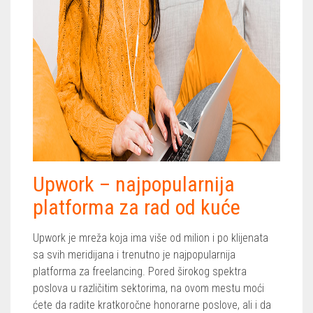
Upwork – najpopularnija
platforma za rad od kuće
Upwork je mreža koja ima više od milion i po klijenata
sa svih meridijana i trenutno je najpopularnija
platforma za freelancing. Pored širokog spektra
poslova u različitim sektorima, na ovom mestu moći
ćete da radite kratkoročne honorarne poslove, ali i da