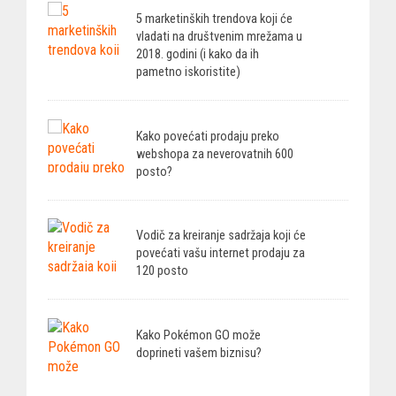
5 marketinških trendova koji će
vladati na društvenim mrežama u
2018. godini (i kako da ih
pametno iskoristite)
Kako povećati prodaju preko
webshopa za neverovatnih 600
posto?
Vodič za kreiranje sadržaja koji će
povećati vašu internet prodaju za
120 posto
Kako Pokémon GO može
doprineti vašem biznisu?