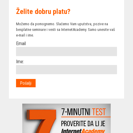
Želite dobru platu?
Možemo da pomognemo. Slaćemo Vam uputstva, pozive na
besplatne seminare i vesti sa InternetAcademy. Samo unesite vaš
e-mail i ime.
Email
Ime: