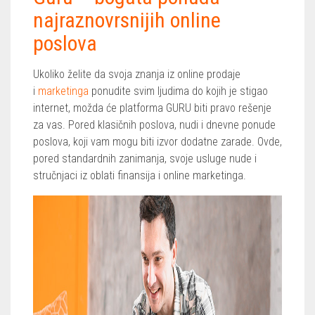
najraznovrsnijih online
poslova
Ukoliko želite da svoja znanja iz online prodaje
i
marketinga
ponudite svim ljudima do kojih je stigao
internet, možda će platforma GURU biti pravo rešenje
za vas. Pored klasičnih poslova, nudi i dnevne ponude
poslova, koji vam mogu biti izvor dodatne zarade. Ovde,
pored standardnih zanimanja, svoje usluge nude i
stručnjaci iz oblati finansija i online marketinga.