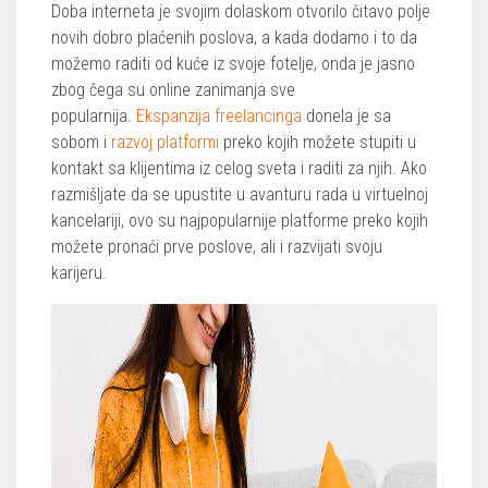
Doba interneta je svojim dolaskom otvorilo čitavo polje
novih dobro plaćenih poslova, a kada dodamo i to da
možemo raditi od kuće iz svoje fotelje, onda je jasno
zbog čega su online zanimanja sve
popularnija.
Ekspanzija freelancinga
donela je sa
sobom i
razvoj platformi
preko kojih možete stupiti u
kontakt sa klijentima iz celog sveta i raditi za njih. Ako
razmišljate da se upustite u avanturu rada u virtuelnoj
kancelariji, ovo su najpopularnije platforme preko kojih
možete pronaći prve poslove, ali i razvijati svoju
karijeru.