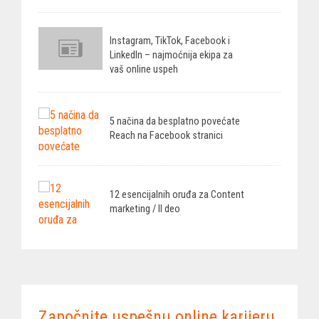
Instagram, TikTok, Facebook i
LinkedIn – najmoćnija ekipa za
vaš online uspeh
5 načina da besplatno povećate
Reach na Facebook stranici
12 esencijalnih oruđa za Content
marketing / II deo
Započnite uspešnu online karijeru