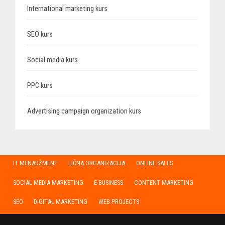
International marketing kurs
SEO kurs
Social media kurs
PPC kurs
Advertising campaign organization kurs
IT MENADŽMENT
LIČNA ORGANIZACIJA
ONLINE SALES
SOCIAL MEDIA MARKETING
E-BUSINESS
CONTENT MARKETING
SEO
DIGITAL MARKETING
WEB PROJECTS