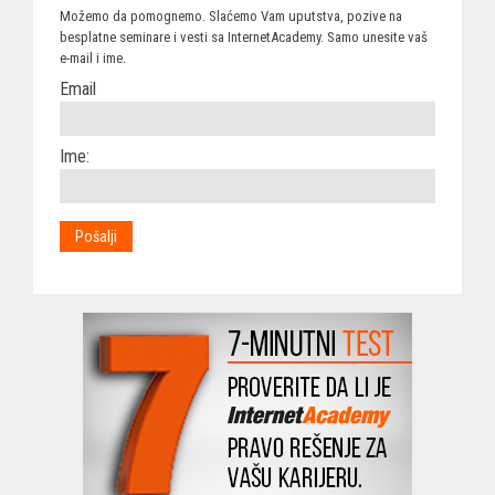
Možemo da pomognemo. Slaćemo Vam uputstva, pozive na
besplatne seminare i vesti sa InternetAcademy. Samo unesite vaš
e-mail i ime.
Email
Ime: