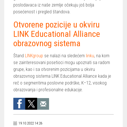
poslodavaca iz naše zemlje očekuju još bolja
posećenost i pregled štandova.
Otvorene pozicije u okviru
LINK Educational Alliance
obrazovnog sistema
Štand
LINKgroup
se nalazi na sledećem
linku
, na kom
se zainteresovani posetioci mogu upoznati sa radom
grupe, kao i sa otvorenim pozicijama u okviru
obrazovnog sistema LINK Educational Alliance kada je
reč o segmentima poslovne podrške, K–12, visokog
obrazovanja i profesionalne edukacije.
19.10.2022 14:26