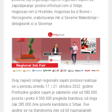
zapošljavanje: poslovi.infostud.com iz Srbije,
mojposao.net iz Hrvatske, mojposao.ba iz Bosne i
Hercegovine, vrabotuvanje.mk iz Severne Makedonije i
deloglasnik.si iz Slovenije.
Ovaj, najveći onlajn regionalni sajam poslova realizuje
se u periodu između 17. i 21. oktobra 2022. godine.
Prethodne godine sajam je zabeležio više od 580.000
poseta i preko 4.500.000 pregleda štandova, od čega
čak 285.000 čine posete kandidata iz Srbije. Ove
godine se na štandovima više od 60 najznačajnijih