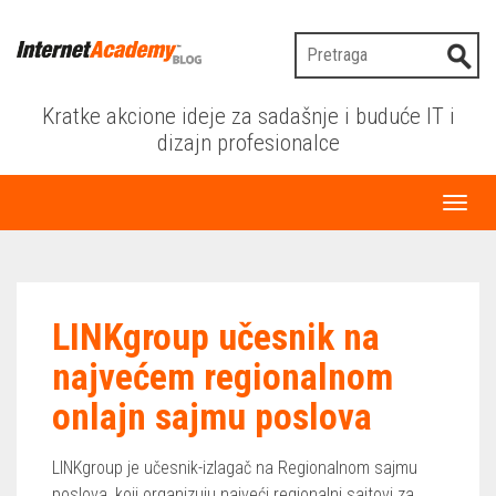
Kratke akcione ideje za sadašnje i buduće IT i
dizajn profesionalce
Toggl
naviga
LINKgroup učesnik na
najvećem regionalnom
onlajn sajmu poslova
LINKgroup je učesnik-izlagač na Regionalnom sajmu
poslova, koji organizuju najveći regionalni sajtovi za