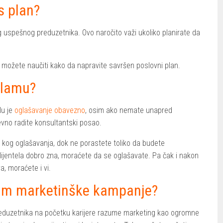
s plan?
 uspešnog preduzetnika. Ovo naročito važi ukoliko planirate da
 možete naučiti kako da napravite savršen poslovni plan.
klamu?
lu je
oglašavanje obavezno
, osim ako nemate unapred
vno radite konsultantski posao.
lo kog oglašavanja, dok ne porastete toliko da budete
klijentela dobro zna, moraćete da se oglašavate. Pa čak i nakon
, moraćete i vi.
iram marketinške kampanje?
 preduzetnika na početku karijere razume marketing kao ogromne