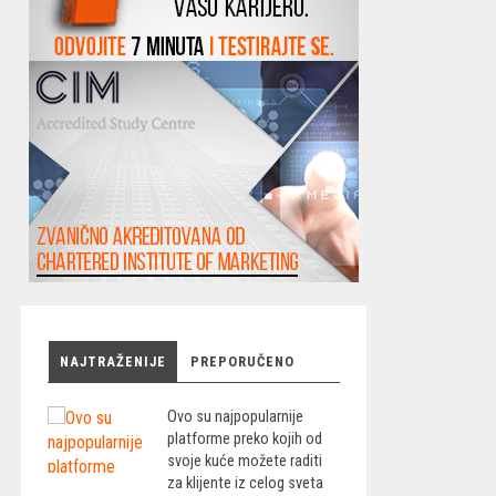
NAJTRAŽENIJE
PREPORUČENO
Ovo su najpopularnije
platforme preko kojih od
svoje kuće možete raditi
za klijente iz celog sveta