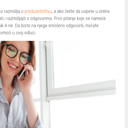
ko razmišlja o
preduzetništvu
, a ako želite da uspete u online
ati i razmišljajti o odgovorima. Prvo pitanje koje se nameće
ik ili ne. Da biste na njega smisleno odgovorili, morate
omoći u ovoj odluci.