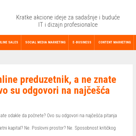
Kratke akcione ideje za sadašnje i buduće
IT i dizajn profesionalce
LINE SALES
SOCIAL MEDIA MARKETING
E-BUSINESS
CONTENT MARKETING
nline preduzetnik, a ne znate
vo su odgovori na najčešća
znate odakle da počnete? Ovo su odgovori na najčešća pitanja
tni kapital? Ne. Poslovni prostor? Ne. Sposobnost kritičkog