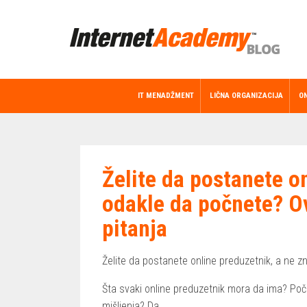
IT MENADŽMENT
LIČNA ORGANIZACIJA
ON
Želite da postanete o
odakle da počnete? O
pitanja
Želite da postanete online preduzetnik, a ne 
Šta svaki online preduzetnik mora da ima? Poče
mišljenja? Da.