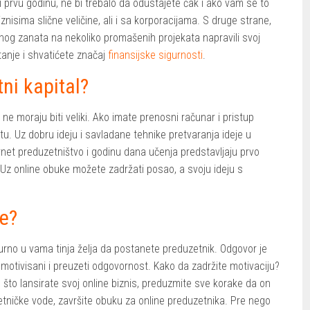
i prvu godinu, ne bi trebalo da odustajete čak i ako vam se to
iznisima slične veličine, ali i sa korporacijama. S druge strane,
nog zanata na nekoliko promašenih projekata napravili svoj
itanje i shvatićete značaj
finansijske sigurnosti
.
tni kapital?
ne moraju biti veliki. Ako imate prenosni računar i pristup
 tu. Uz dobru ideju i savladane tehnike pretvaranja ideje u
rnet preduzetništvo i godinu dana učenja predstavljaju prvo
Uz online obuke možete zadržati posao, a svoju ideju s
je?
gurno u vama tinja želja da postanete preduzetnik. Odgovor je
 motivisani i preuzeti odgovornost. Kako da zadržite motivaciju?
 što lansirate svoj online biznis, preduzmite sve korake da on
tničke vode, završite obuku za online preduzetnika. Pre nego