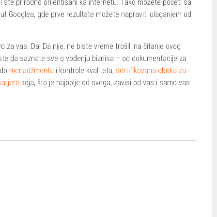
i ste prirodno orijentisani ka internetu. Tako možete početi sa
t Googlea, gde prve rezultate možete napraviti ulaganjem od
vo za vas. Da! Da nije, ne biste vreme trošili na čitanje ovog
iste da saznate sve o vođenju biznisa – od dokumentacije za
, do
menadžmenta
i kontrole kvaliteta,
sertifikovana obuka za
arijere
koja, što je najbolje od svega, zavisi od vas i samo vas.