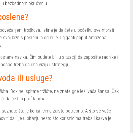
eje u bezbednom okruženju.
poslene?
ovećanjem troškova. Istina je da ćete u početku sve morati
je svoj biznis pokrenula od nule. I giganti poput Amazona i
a.
tane navika. Čim budete bili u situaciji da zaposlite radnike i
 posao treba da ima viziju i strategiju.
oda ili usluge?
žišta. Dok ne ispitate tržište, ne znate gde leži vaša šansa. Čak
či da će biti profitabilna.
i saznate šta je korisnicima zaista potrebno. A što se vaše
viti da li je u pitanju nešto što korisnicima treba i kakva je