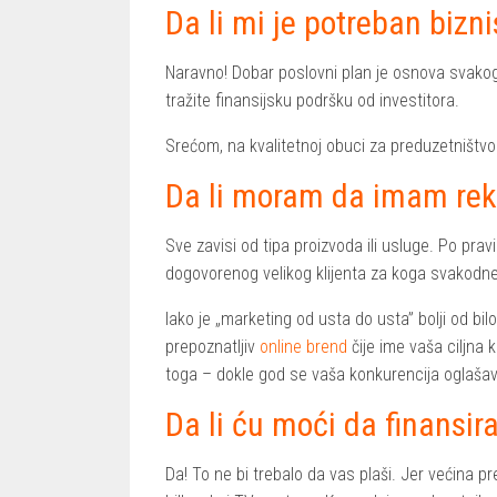
Da li mi je potreban bizni
Naravno! Dobar poslovni plan je osnova svakog
tražite finansijsku podršku od investitora.
Srećom, na kvalitetnoj obuci za preduzetništvo
Da li moram da imam re
Sve zavisi od tipa proizvoda ili usluge. Po pravi
dogovorenog velikog klijenta za koga svakodne
Iako je „marketing od usta do usta” bolji od bi
prepoznatljiv
online brend
čije ime vaša ciljna 
toga – dokle god se vaša konkurencija oglašava
Da li ću moći da finans
Da! To ne bi trebalo da vas plaši. Jer većina