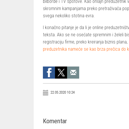
bilborde i TV spotove. Kao onlajn preduzetnik v
skromnim kampanjama preko pretraživača popu
svega nekoliko stotina evra.
I konačno pitanje je da li je online preduzetništ
teksta. Ako se ne osećate spremnim i želeli b
registraciju firme, preko kreiranja biznis plana
preduzetnika nameće se kao brza prečica do k
22.05.2020 10:24
Komentar