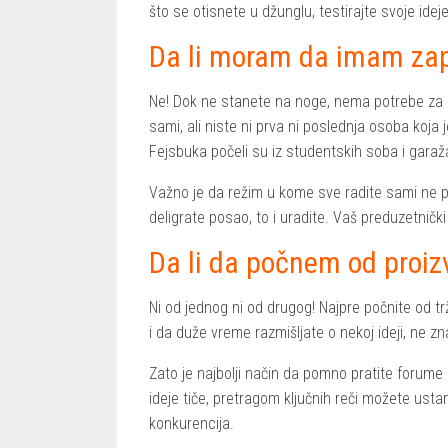
što se otisnete u džunglu, testirajte svoje id
Da li moram da imam za
Ne! Dok ne stanete na noge, nema potrebe za p
sami, ali niste ni prva ni poslednja osoba koja 
Fejsbuka počeli su iz studentskih soba i garaž
Važno je da režim u kome sve radite sami ne pos
deligrate posao, to i uradite. Vaš preduzetnički
Da li da počnem od proizv
Ni od jednog ni od drugog! Najpre počnite od tr
i da duže vreme razmišljate o nekoj ideji, ne zna
Zato je najbolji način da pomno pratite forume 
ideje tiče, pretragom ključnih reči možete ustano
konkurencija.