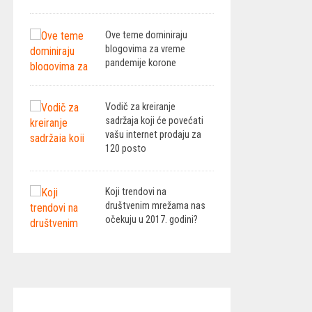
Ove teme dominiraju
blogovima za vreme
pandemije korone
Vodič za kreiranje
sadržaja koji će povećati
vašu internet prodaju za
120 posto
Koji trendovi na
društvenim mrežama nas
očekuju u 2017. godini?