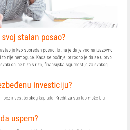
 svoj stalan posao?
va nastao je kao sporedan posao. Istina je da je veoma izazovno
ali to nije nemoguće. Kada se počinje, prirodno je da se u prvo
vaki online biznis rizik, finansijska sigurnost je za svakog
zbeđenu investiciju?
 i bez investitorskog kapitala. Kredit za startap može biti
e da uspem?