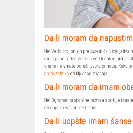
Da li moram da napustim
Ne! Veliki broj onlajn preduzetničkih inicijati
raditi puno radno vreme i voditi online biznis, 
vreme ne smete odreći izvora prihoda. Kako je s
preduzetnika
od ključnog značaja.
Da li moram da imam obe
Ne! Ogroman broj online biznisa startuje i raste
rešenje za vaš online biznis.
Da li uopšte imam šans