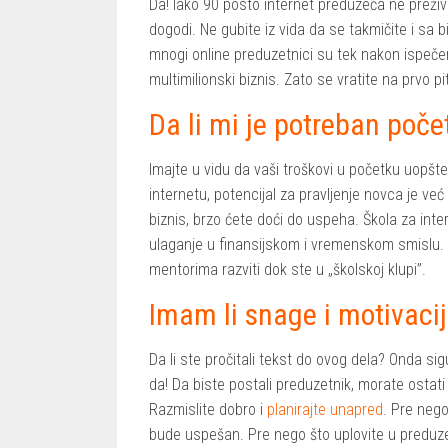
Da! Iako 90 posto internet preduzeća ne preživ
dogodi. Ne gubite iz vida da se takmičite i sa b
mnogi online preduzetnici su tek nakon ispeče
multimilionski biznis. Zato se vratite na prvo p
Da li mi je potreban poče
Imajte u vidu da vaši troškovi u početku uopšte 
internetu, potencijal za pravljenje novca je već
biznis, brzo ćete doći do uspeha. Škola za inte
ulaganje u finansijskom i vremenskom smislu. 
mentorima razviti dok ste u „školskoj klupi”.
Imam li snage i motivaci
Da li ste pročitali tekst do ovog dela? Onda si
da! Da biste postali preduzetnik, morate ostati
Razmislite dobro i
planirajte unapred
. Pre nego
bude uspešan. Pre nego što uplovite u preduze