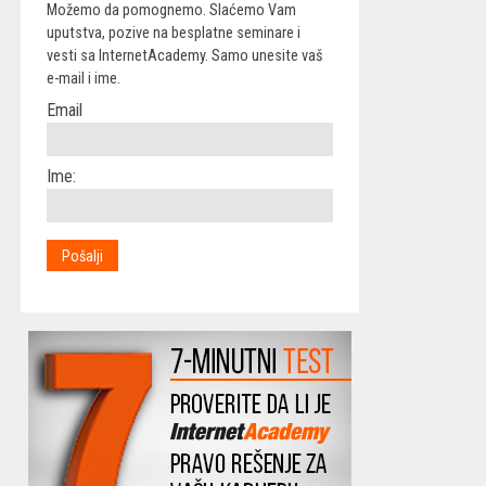
Možemo da pomognemo. Slaćemo Vam
uputstva, pozive na besplatne seminare i
vesti sa InternetAcademy. Samo unesite vaš
e-mail i ime.
Email
Ime: