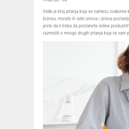
Veliki je broj pitanja koja se nameću svakome 
biznisu, morate ih sebi iznova i iznova postavlj
jeste da li treba da postanete online preduzetn
razmisliti o mnogo drugih pitanja koja će vam p