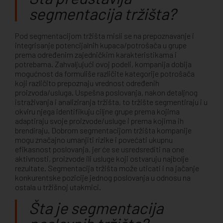
segmentacija tržišta?
Pod segmentacijom tržišta misli se na prepoznavanje i
integrisanje potencijalnih kupaca/potrošača u grupe
prema određenim zajedničkim karakteristikama i
potrebama. Zahvaljujući ovoj podeli, kompanija dobija
mogućnost da formuliše različite kategorije potrošača
koji različito prepoznaju vrednost određenih
proizvoda/usluga. Uspešna poslovanja, nakon detaljnog
istraživanja i analiziranja tržišta, to tržište segmentiraju i u
okviru njega identifikuju ciljne grupe prema kojima
adaptiraju svoje proizvode/usluge i prema kojima ih
brendiraju. Dobrom segmentacijom tržišta kompanije
mogu značajno umanjiti rizike i povećati ukupnu
efikasnost poslovanja, jer će se usredsrediti na one
aktivnosti, proizvode ili usluge koji ostvaruju najbolje
rezultate. Segmentacija tržišta može uticati i na jačanje
konkurentske pozicije jednog poslovanja u odnosu na
ostala u tržišnoj utakmici.
Šta je segmentacija