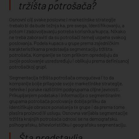
tržišta potrošača?
Osnovni cilj svake poslovne i marketinške strategije
trebalo bi da bude težnja ka, pre svega, identifikovanju, a
potom i zadovoljavanju potreba korisnika/kupca. Nikako
ne treba zaboraviti da su potrošači temelj uspeha svakog
poslovanja. Podela kupaca u grupe prema zajedničkim
karakteristikama predstavlja segmentaciju tržišta
potrošača. Kompanije se tom prilikom opredeljuju da
svoje poslovanje usredsređuju i oblikuju prema definisanoj
potrošačkoj grupi.
Segmentacija tržišta potrošača omogućava i to da
kompanije bolje prilagode svoje marketinške strategije,
tehnike i poruke različitim podgrupama ciljne javnosti.
Prikupljanjem podataka i informacija o segmentiranim
grupama potrošača poslovanje dobija priliku da
identifikuje obrasce ponašanja te grupe i da prema tome
plasira proizvod ili uslugu. Osnovna varijabla segmentacije
tržišta krajnjih potrošača odnosi se na demografsku,
psihografsku, biheviorističku i geografsku segmentaciju.
Šta predstavlja