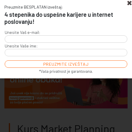
Preuzmite BESPLATAN izveštaj:
4 stepenika do uspešne karijere u internet
poslovanju!
+381 (0)11 4011 256
Unesite Vaš e-mail:
+381 (0)11 7856 156
Unesite Vaše ime:
E-COMMERCE & SALES
ONLINE COMMUNICATION
ONLINE ADVERTISING
E-BUSINESS & E-MARKETING
*Vaša privatnost je garantovana.
Kurs Market Planning