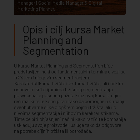
Manager
i
Social Media Manager & Digital
Marketing Planner
.
Opis i cilj kursa Market
Planning and
Segmentation
U kursu Market Planning and Segmentation biće
predstavljeni neki od fundamentalnih termina u vezi sa
tržištem i njegovim segmentiranjem.
Karakteristikama tržišta i vrstama tržišta, ali i nekim
osnovnim kriterijumima tržišnog segmentiranja
posvećena je posebna pažnja kroz ovaj kurs. Drugim
rečima, kurs je koncipiran tako da pomogne u sticanju
sveobuhvatne slike o opštem pojmu tržišta, ali i o
nivoima segmentacije i njihovim karakteristikama.
Time će biti objašnjeni načini kako različite kompanije
usklađuju svoje proizvode i usluge tako da odgovore
na potrebe ciljnih tržišta ili potrošača.