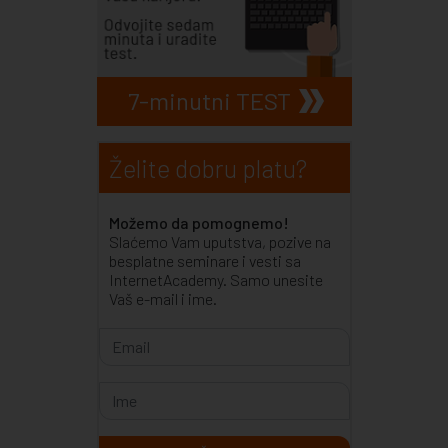
7-minutni TEST
Želite dobru platu?
Možemo da pomognemo!
Slaćemo Vam uputstva, pozive na
besplatne seminare i vesti sa
InternetAcademy. Samo unesite
Vaš e-mail i ime.