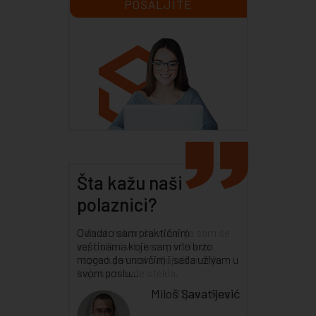
Šta kažu naši
polaznici?
Odmah nakon školovanja sam se
zaposlila i vrlo brzo počela da
napredujem zahvaljujući znanju
koje sam ovde stekla.
Tijana Rusić