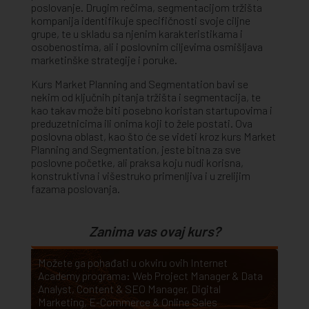
poslovanje. Drugim rečima, segmentacijom tržišta
kompanija identifikuje specifičnosti svoje ciljne
grupe, te u skladu sa njenim karakteristikama i
osobenostima, ali i poslovnim ciljevima osmišljava
marketinške strategije i poruke.
Kurs Market Planning and Segmentation bavi se
nekim od ključnih pitanja tržišta i segmentacija, te
kao takav može biti posebno koristan startupovima i
preduzetnicima ili onima koji to žele postati. Ova
poslovna oblast, kao što će se videti kroz kurs Market
Planning and Segmentation, jeste bitna za sve
poslovne početke, ali praksa koju nudi korisna,
konstruktivna i višestruko primenljiva i u zrelijim
fazama poslovanja.
Zanima vas ovaj kurs?
Možete ga pohađati u okviru ovih Internet
Academy programa:
Web Project Manager & Data
Analyst
,
Content & SEO Manager
,
Digital
Marketing
,
E-Commerce & Online Sales