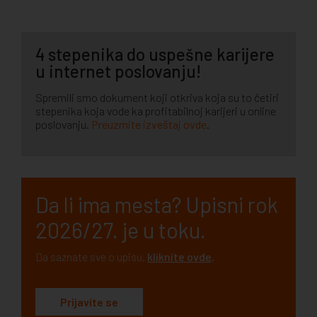
4 stepenika do uspešne karijere
u internet poslovanju!
Spremili smo dokument koji otkriva koja su to četiri
stepenika koja vode ka profitabilnoj karijeri u online
poslovanju.
Preuzmite izveštaj ovde
.
Da li ima mesta? Upisni rok
2026/27. je u toku.
Da saznate sve o upisu,
kliknite ovde
.
Prijavite se