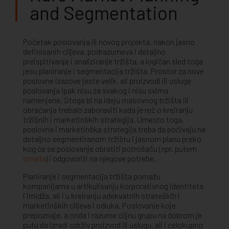
and Segmentation
Početak poslovanja ili novog projekta, nakon jasno
definisanih ciljeva, podrazumeva i detaljno
preispitivanje i analiziranje tržišta, a logičan sled toga
jesu planiranje i segmentacija tržišta. Prostor za nove
poslovne izazove jeste velik, ali proizvodi ili usluge
poslovanja ipak nisu za svakog i nisu svima
namenjene. Stoga bi na ideju masovnog tržišta ili
obraćanja trebalo zaboraviti kada je reč o kreiranju
tržišnih i marketinških strategija. Umesto toga,
poslovna i marketinška strategija treba da počivaju na
detaljno segmentiranom tržištu i jasnom planu preko
kog će se poslovanje obratiti potrošaču (npr. putem
emaila
) i odgovoriti na njegove potrebe.
Planiranje i segmentacija tržišta pomažu
kompanijama u artikulisanju korporativnog identiteta
i imidža, ali i u kreiranju adekvatnih strateških i
marketinških ciljeva i odluka. Poslovanje koje
prepoznaje, a onda i razume ciljnu grupu na dobrom je
putu da izradi održiv proizvod ili uslugu, ali i celokupno