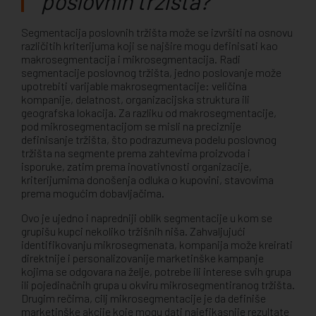
poslovnih tržišta?
Segmentacija poslovnih tržišta može se izvršiti na osnovu
različitih kriterijuma koji se najšire mogu definisati kao
makrosegmentacija i mikrosegmentacija. Radi
segmentacije poslovnog tržišta, jedno poslovanje može
upotrebiti varijable makrosegmentacije: veličina
kompanije, delatnost, organizacijska struktura ili
geografska lokacija. Za razliku od makrosegmentacije,
pod mikrosegmentacijom se misli na preciznije
definisanje tržišta, što podrazumeva podelu poslovnog
tržišta na segmente prema zahtevima proizvoda i
isporuke, zatim prema inovativnosti organizacije,
kriterijumima donošenja odluka o kupovini, stavovima
prema mogućim dobavljačima.
Ovo je ujedno i napredniji oblik segmentacije u kom se
grupišu kupci nekoliko tržišnih niša. Zahvaljujući
identifikovanju mikrosegmenata, kompanija može kreirati
direktnije i personalizovanije marketinške kampanje
kojima se odgovara na želje, potrebe ili interese svih grupa
ili pojedinačnih grupa u okviru mikrosegmentiranog tržišta.
Drugim rečima, cilj mikrosegmentacije je da definiše
marketinške akcije koje mogu dati najefikasnije rezultate