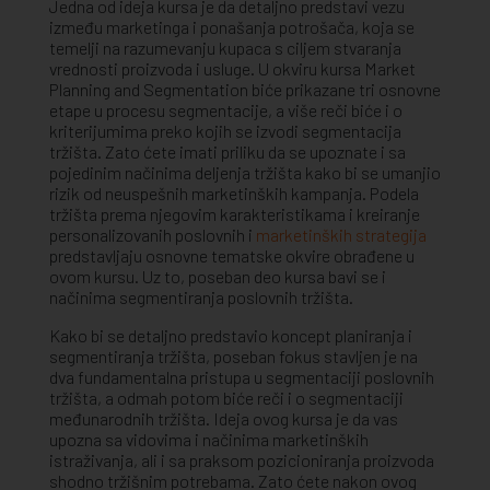
Jedna od ideja kursa je da detaljno predstavi vezu
između marketinga i ponašanja potrošača, koja se
temelji na razumevanju kupaca s ciljem stvaranja
vrednosti proizvoda i usluge. U okviru kursa Market
Planning and Segmentation biće prikazane tri osnovne
etape u procesu segmentacije, a više reči biće i o
kriterijumima preko kojih se izvodi segmentacija
tržišta. Zato ćete imati priliku da se upoznate i sa
pojedinim načinima deljenja tržišta kako bi se umanjio
rizik od neuspešnih marketinških kampanja. Podela
tržišta prema njegovim karakteristikama i kreiranje
personalizovanih poslovnih i
marketinških strategija
predstavljaju osnovne tematske okvire obrađene u
ovom kursu. Uz to, poseban deo kursa bavi se i
načinima segmentiranja poslovnih tržišta.
Kako bi se detaljno predstavio koncept planiranja i
segmentiranja tržišta, poseban fokus stavljen je na
dva fundamentalna pristupa u segmentaciji poslovnih
tržišta, a odmah potom biće reči i o segmentaciji
međunarodnih tržišta. Ideja ovog kursa je da vas
upozna sa vidovima i načinima marketinških
istraživanja, ali i sa praksom pozicioniranja proizvoda
shodno tržišnim potrebama. Zato ćete nakon ovog