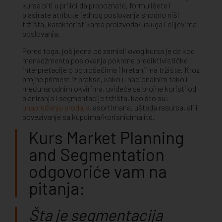
kursa biti u prilici da prepoznate, formulišete i
plasirate atribute jednog poslovanja shodno niši
tržišta, karakteristikama proizvoda/usluga i ciljevima
poslovanja.
Pored toga, još jedna od zamisli ovog kursa je da kod
menadžmenta poslovanja pokrene prediktivističke
interpretacije o potrošačima i kretanjima tržišta. Kroz
brojne primere iz prakse, kako u nacionalnim tako i
međunarodnim okvirima, uvideće se brojne koristi od
planiranja i segmentacije tržišta, kao što su:
unapređenje prodaje
, asortimana, ušteda resursa, ali i
povezivanje sa kupcima/korisnicima itd.
Kurs Market Planning
and Segmentation
odgovoriće vam na
pitanja:
Šta je segmentacija