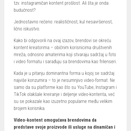
tzv. instagramičan kontent prošlost. Ali šta je onda
budućnost?
Jednostavno rečeno: realističnost, kul nesavršenost,
lično iskustvo.
Kako bi odgovorili na ovaj izazov, brendovi se okreću
kontent kreatorima – običnim korisnicima društvenih
mreža, odnosno amaterima koji stvaraju sadržaj u foto
i video formatu i sarađuju sa brendovima kao frilenseri.
Kada je u pitanju dominantna forma u kojoj se sadržaj
najviše konzumira – to je nesumnjivo video-format. Ne
samo da su platforme kao što su YouTube, Instagram i
TikTok olakšale kreiranje i deljenje video-kontenta, već
su se pokazale kao izuzetno popularne među velikim
brojem korisnika.
Video-kontent omogućava brendovima da
predstave svoje proizvode ili usluge na dinamičan i