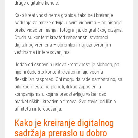
druge digitalne kanale.
Kako kreativnost nema granica, tako se i kreiranje
sadržaja za mreže odvija u svim vidovima – od pisanja,
preko video-snimanja i fotografija, do grafičkog dizajna.
Otuda su kontent kreatori renesansni stvaraoci
digitalnog vremena – opremljeni najraznovrsnijim
veštinama i interesovanjima.
Jedan od osnovnih uslova kreativnosti je sloboda, pa
nije ni čudo što kontent kreatori imaju veoma
fleksibilan raspored. Oni mogu da rade samostalno, sa
bilo kog mesta na planeti, ili kao zaposleni u
kompanijama u kojima predstavljaju važan deo
marketinških i kreativnih timova. Sve zavisi od ličnih
afiniteta i interesovanja.
Kako je kreiranje digitalnog
sadržaja preraslo u dobro