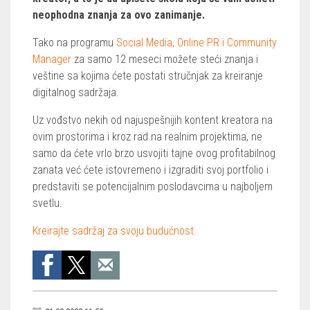
neophodna znanja za ovo zanimanje.
Tako na programu
Social Media, Online PR i Community
Manager
za samo 12 meseci možete steći znanja i
veštine sa kojima ćete postati stručnjak za kreiranje
digitalnog sadržaja.
Uz vođstvo nekih od najuspešnijih kontent kreatora na
ovim prostorima i kroz rad na realnim projektima, ne
samo da ćete vrlo brzo usvojiti tajne ovog profitabilnog
zanata već ćete istovremeno i izgraditi svoj portfolio i
predstaviti se potencijalnim poslodavcima u najboljem
svetlu.
Kreirajte sadržaj za svoju budućnost.