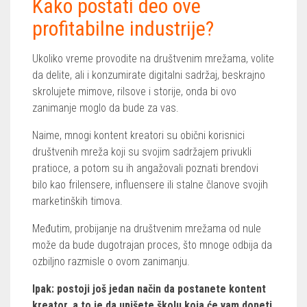
Kako postati deo ove
profitabilne industrije?
Ukoliko vreme provodite na društvenim mrežama, volite
da delite, ali i konzumirate digitalni sadržaj, beskrajno
skrolujete mimove, rilsove i storije, onda bi ovo
zanimanje moglo da bude za vas.
Naime, mnogi kontent kreatori su obični korisnici
društvenih mreža koji su svojim sadržajem privukli
pratioce, a potom su ih angažovali poznati brendovi
bilo kao frilensere, influensere ili stalne članove svojih
marketinških timova.
Međutim, probijanje na društvenim mrežama od nule
može da bude dugotrajan proces, što mnoge odbija da
ozbiljno razmisle o ovom zanimanju.
Ipak: postoji još jedan način da postanete kontent
kreator, a to je da upišete školu koja će vam doneti