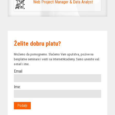
Web Project Manager & Data Analyst
Želite dobru platu?
Možemo da pomognemo. Slaćemo Vam uputstva, pozive na
besplatne seminare i vesti sa InternetAcademy. Samo unesite vaš
e-mail i ime.
Email
Ime: