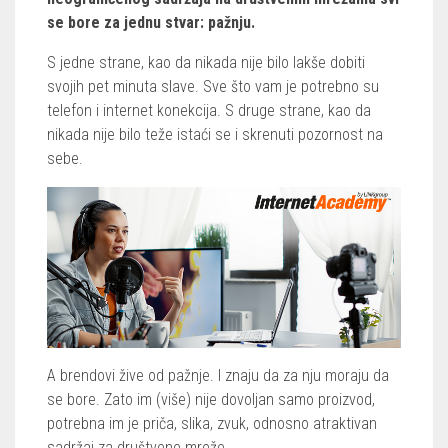
se bore za jednu stvar: pažnju.
S jedne strane, kao da nikada nije bilo lakše dobiti
svojih pet minuta slave. Sve što vam je potrebno su
telefon i internet konekcija. S druge strane, kao da
nikada nije bilo teže istaći se i skrenuti pozornost na
sebe.
A brendovi žive od pažnje. I znaju da za nju moraju da
se bore. Zato im (više) nije dovoljan samo proizvod,
potrebna im je priča, slika, zvuk, odnosno atraktivan
sadržaj za društvene mreže.