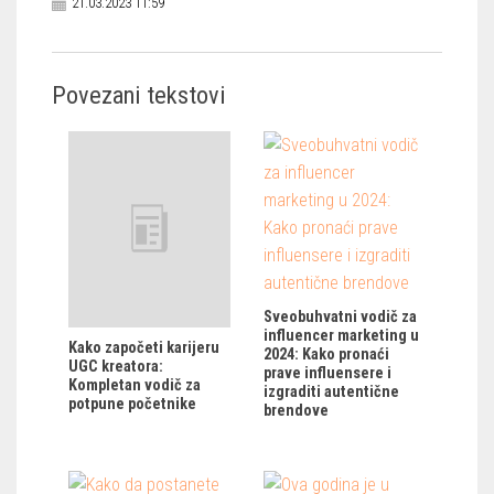
21.03.2023 11:59
Povezani tekstovi
Sveobuhvatni vodič za
influencer marketing u
Kako započeti karijeru
2024: Kako pronaći
UGC kreatora:
prave influensere i
Kompletan vodič za
izgraditi autentične
potpune početnike
brendove