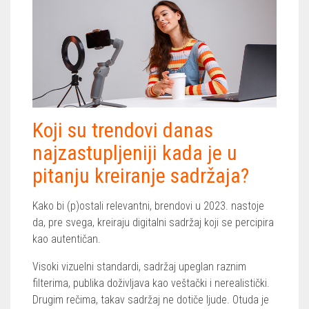
Koji su trendovi danas
najzastupljeniji kada je u
pitanju kreiranje sadržaja?
Kako bi (p)ostali relevantni, brendovi u 2023. nastoje
da, pre svega, kreiraju digitalni sadržaj koji se percipira
kao autentičan.
Visoki vizuelni standardi, sadržaj upeglan raznim
filterima, publika doživljava kao veštački i nerealistički.
Drugim rečima, takav sadržaj ne dotiče ljude. Otuda je