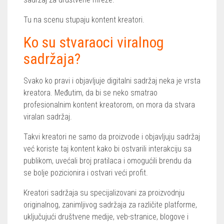
Tu na scenu stupaju kontent kreatori.
Ko su stvaraoci viralnog
sadržaja?
Svako ko pravi i objavljuje digitalni sadržaj neka je vrsta
kreatora. Međutim, da bi se neko smatrao
profesionalnim kontent kreatorom, on mora da stvara
viralan sadržaj.
Takvi kreatori ne samo da proizvode i objavljuju sadržaj
već koriste taj kontent kako bi ostvarili interakciju sa
publikom, uvećali broj pratilaca i omogućili brendu da
se bolje pozicionira i ostvari veći profit.
Kreatori sadržaja su specijalizovani za proizvodnju
originalnog, zanimljivog sadržaja za različite platforme,
uključujući društvene medije, veb-stranice, blogove i