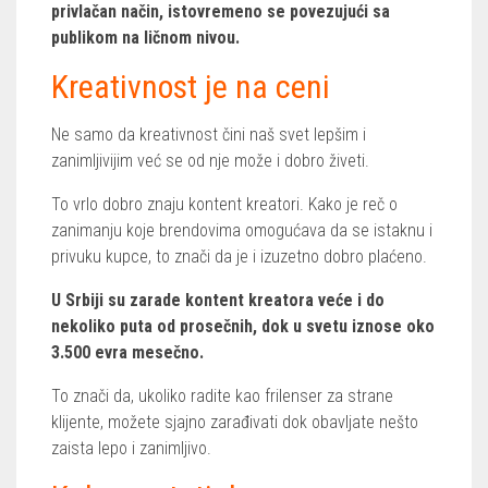
privlačan način, istovremeno se povezujući sa
publikom na ličnom nivou.
Kreativnost je na ceni
Ne samo da kreativnost čini naš svet lepšim i
zanimljivijim već se od nje može i dobro živeti.
To vrlo dobro znaju kontent kreatori. Kako je reč o
zanimanju koje brendovima omogućava da se istaknu i
privuku kupce, to znači da je i izuzetno dobro plaćeno.
U Srbiji su zarade kontent kreatora veće i do
nekoliko puta od prosečnih, dok u svetu iznose oko
3.500 evra mesečno.
To znači da, ukoliko radite kao frilenser za strane
klijente, možete sjajno zarađivati dok obavljate nešto
zaista lepo i zanimljivo.