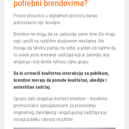
potrebni brendovima?
Prosto prisustvo u digitalnom prostoru danas
jednostavno nije dovoljno.
Brendovi ne mogu da se zadovolje samo time što imaju
sajt i profil na različitim društvenim mrežama. Oni
moraju da skrenu pažnju na sebe, a jedan od načina da
to urade jeste kreiranje sadržaja koji je zanimljiv, koji
angažuje i koji dotiče njihovu ciljnu grupu.
Da bi ostvarili kvalitetnu interakciju sa publikom,
brendovi moraju da ponude kvalitetan, ubedljiv i
autentičan sadržaj.
Upravo zato angažuju kontent kreatore – kreativne
profesionalce specijalizovane za proizvodnju
originalnog, zanimljivog i angažujućeg sadržaja koji
osvaja publiku i donosi rezultate.