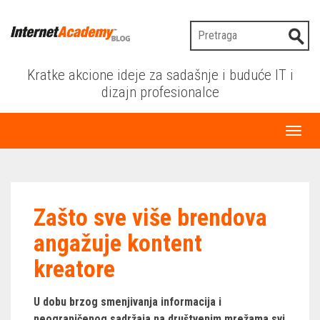
Kratke akcione ideje za sadašnje i buduće IT i
dizajn profesionalce
Toggl
naviga
Zašto sve više brendova
angažuje kontent
kreatore
U dobu brzog smenjivanja informacija i
neograničenog sadržaja na društvenim mrežama svi