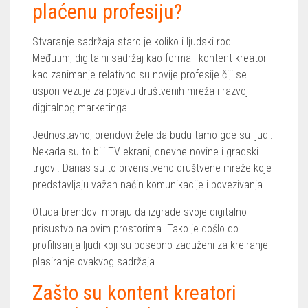
plaćenu profesiju?
Stvaranje sadržaja staro je koliko i ljudski rod.
Međutim, digitalni sadržaj kao forma i kontent kreator
kao zanimanje relativno su novije profesije čiji se
uspon vezuje za pojavu društvenih mreža i razvoj
digitalnog marketinga.
Jednostavno, brendovi žele da budu tamo gde su ljudi.
Nekada su to bili TV ekrani, dnevne novine i gradski
trgovi. Danas su to prvenstveno društvene mreže koje
predstavljaju važan način komunikacije i povezivanja.
Otuda brendovi moraju da izgrade svoje digitalno
prisustvo na ovim prostorima. Tako je došlo do
profilisanja ljudi koji su posebno zaduženi za kreiranje i
plasiranje ovakvog sadržaja.
Zašto su kontent kreatori