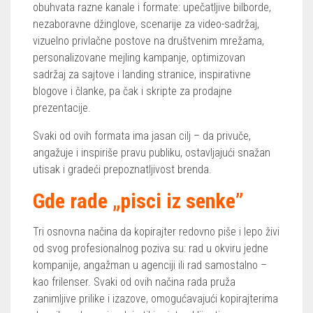
obuhvata razne kanale i formate: upečatljive bilborde,
nezaboravne džinglove, scenarije za video-sadržaj,
vizuelno privlačne postove na društvenim mrežama,
personalizovane mejling kampanje, optimizovan
sadržaj za sajtove i landing stranice, inspirativne
blogove i članke, pa čak i skripte za prodajne
prezentacije.
Svaki od ovih formata ima jasan cilj – da privuče,
angažuje i inspiriše pravu publiku, ostavljajući snažan
utisak i gradeći prepoznatljivost brenda.
Gde rade „pisci iz senke”
Tri osnovna načina da kopirajter redovno piše i lepo živi
od svog profesionalnog poziva su: rad u okviru jedne
kompanije, angažman u agenciji ili rad samostalno –
kao frilenser. Svaki od ovih načina rada pruža
zanimljive prilike i izazove, omogućavajući kopirajterima