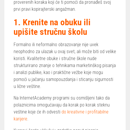
proverenih koraka koji će ti pomoći da pronađeš svoj
prvi pravi kopirajterski angažman.
1. Krenite na obuku ili
upišite stručnu školu
Formalno ili neformalno obrazovanje nije uvek
neophodno za ulazak u ovaj svet, ali može biti od velike
koristi. Kvalitetne obuke i stručne škole nude
strukturirano znanje o tehnikama marketinškog pisanja
i analizi publike, kao i praktične vežbe koje mogu
pomoći u jačanju samopouzdanja i sticanju sigurnosti
u lične veštine.
Na InternetAcademy programi su osmišljeni tako da
polaznicima omogućavaju da korak po korak steknu
veštine koje će ih odvesti
do kreativne i profitabilne
karijere
.