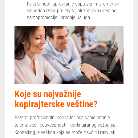
fleksibilnost, upravljanje sopstvenim vremenom i
slobodan izbor projekata, ali zahteva i veštine
samopromocije i prodaje usluga.
Koje su najvažnije
kopirajterske veštine?
Postati profesionalni kopirajter nije samo pitanje
talenta već i posvećenosti i kontinuiranog vežbanja.
Kopirajting je veština koja se može naučiti i razvijati