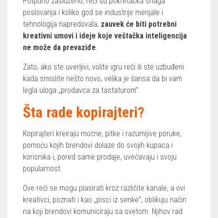
Potpuno zasluženo, reči su pokretačka snaga
poslovanja i koliko god se industrije menjale i
tehnologija napredovala,
zauvek će biti potrebni
kreativni umovi i ideje koje veštačka inteligencija
ne može da prevaziđe
.
Zato, ako ste uverljivi, volite igru reči ili ste uzbuđeni
kada smislite nešto novo, velika je šansa da bi vam
legla uloga „prodavca za tastaturom”.
Šta rade kopirajteri?
Kopirajteri kreiraju moćne, pitke i razumljive poruke,
pomoću kojih brendovi dolaze do svojih kupaca i
korisnika i, pored same prodaje, uvećavaju i svoju
popularnost.
Ove reči se mogu plasirati kroz različite kanale, a ovi
kreativci, poznati i kao „pisci iz senke”, oblikuju način
na koji brendovi komuniciraju sa svetom. Njihov rad