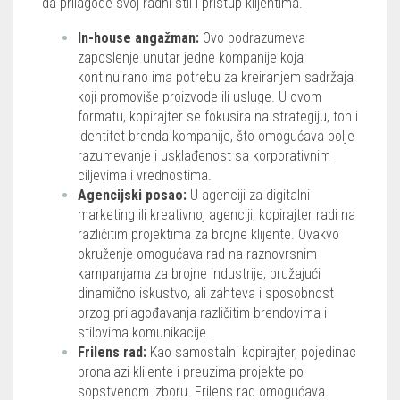
da prilagode svoj radni stil i pristup klijentima.
In-house angažman:
Ovo podrazumeva
zaposlenje unutar jedne kompanije koja
kontinuirano ima potrebu za kreiranjem sadržaja
koji promoviše proizvode ili usluge. U ovom
formatu, kopirajter se fokusira na strategiju, ton i
identitet brenda kompanije, što omogućava bolje
razumevanje i usklađenost sa korporativnim
ciljevima i vrednostima.
Agencijski posao:
U agenciji za digitalni
marketing ili kreativnoj agenciji, kopirajter radi na
različitim projektima za brojne klijente. Ovakvo
okruženje omogućava rad na raznovrsnim
kampanjama za brojne industrije, pružajući
dinamično iskustvo, ali zahteva i sposobnost
brzog prilagođavanja različitim brendovima i
stilovima komunikacije.
Frilens rad:
Kao samostalni kopirajter, pojedinac
pronalazi klijente i preuzima projekte po
sopstvenom izboru. Frilens rad omogućava