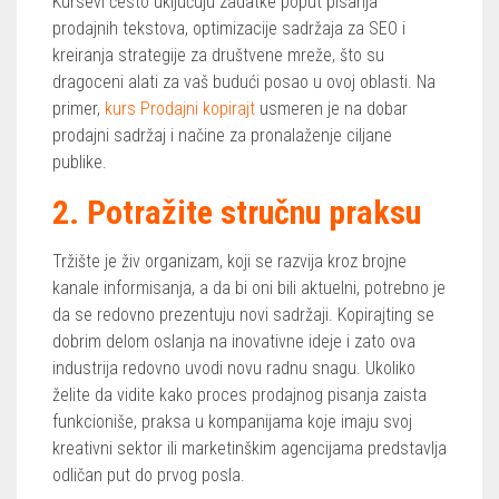
Kursevi često uključuju zadatke poput pisanja
prodajnih tekstova, optimizacije sadržaja za SEO i
kreiranja strategije za društvene mreže, što su
dragoceni alati za vaš budući posao u ovoj oblasti. Na
primer,
kurs Prodajni kopirajt
usmeren je na dobar
prodajni sadržaj i načine za pronalaženje ciljane
publike.
2. Potražite stručnu praksu
Tržište je živ organizam, koji se razvija kroz brojne
kanale informisanja, a da bi oni bili aktuelni, potrebno je
da se redovno prezentuju novi sadržaji. Kopirajting se
dobrim delom oslanja na inovativne ideje i zato ova
industrija redovno uvodi novu radnu snagu. Ukoliko
želite da vidite kako proces prodajnog pisanja zaista
funkcioniše, praksa u kompanijama koje imaju svoj
kreativni sektor ili marketinškim agencijama predstavlja
odličan put do prvog posla.