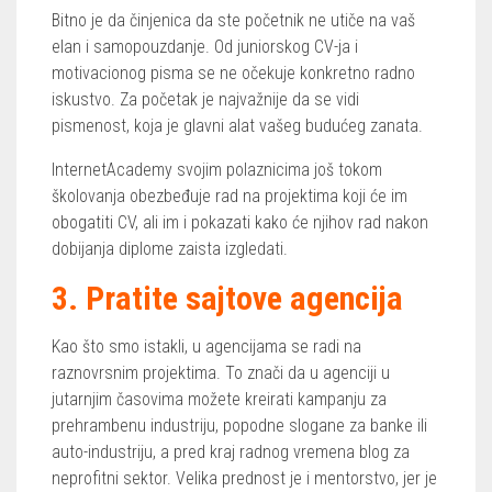
Bitno je da činjenica da ste početnik ne utiče na vaš
elan i samopouzdanje. Od juniorskog CV-ja i
motivacionog pisma se ne očekuje konkretno radno
iskustvo. Za početak je najvažnije da se vidi
pismenost, koja je glavni alat vašeg budućeg zanata.
InternetAcademy svojim polaznicima još tokom
školovanja obezbeđuje rad na projektima koji će im
obogatiti CV, ali im i pokazati kako će njihov rad nakon
dobijanja diplome zaista izgledati.
3. Pratite sajtove agencija
Kao što smo istakli, u agencijama se radi na
raznovrsnim projektima. To znači da u agenciji u
jutarnjim časovima možete kreirati kampanju za
prehrambenu industriju, popodne slogane za banke ili
auto-industriju, a pred kraj radnog vremena blog za
neprofitni sektor. Velika prednost je i mentorstvo, jer je