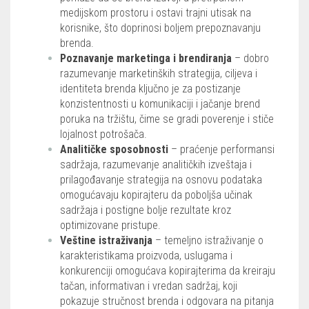
medijskom prostoru i ostavi trajni utisak na
korisnike, što doprinosi boljem prepoznavanju
brenda.
Poznavanje marketinga i brendiranja
– dobro
razumevanje marketinških strategija, ciljeva i
identiteta brenda ključno je za postizanje
konzistentnosti u komunikaciji i jačanje brend
poruka na tržištu, čime se gradi poverenje i stiče
lojalnost potrošača.
Analitičke sposobnosti
– praćenje performansi
sadržaja, razumevanje analitičkih izveštaja i
prilagođavanje strategija na osnovu podataka
omogućavaju kopirajteru da poboljša učinak
sadržaja i postigne bolje rezultate kroz
optimizovane pristupe.
Veštine istraživanja
– temeljno istraživanje o
karakteristikama proizvoda, uslugama i
konkurenciji omogućava kopirajterima da kreiraju
tačan, informativan i vredan sadržaj, koji
pokazuje stručnost brenda i odgovara na pitanja