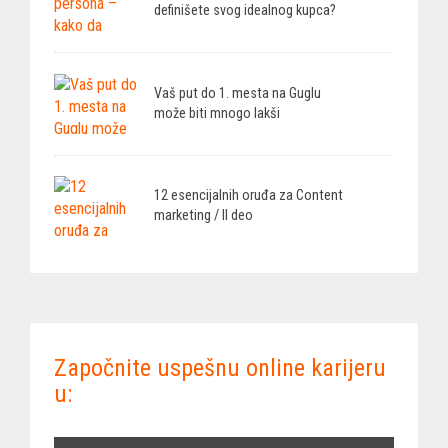
definišete svog idealnog kupca?
Vaš put do 1. mesta na Guglu
može biti mnogo lakši
12 esencijalnih oruđa za Content
marketing / II deo
Započnite uspešnu online karijeru
u: