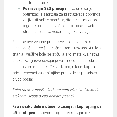
i potrebe publike.
Poznavanje SEO principa
– razumevanje
optimizacije sadržaja za pretraživače doprinosi
vidljivosti online sadržaja, što omogućava bolji
organski doseg, povećava broj poseta web
stranice i vodi ka većem broju konverzija.
Kada se ove veštine predstave taksativno, zaista
mogu zvučati previše stručno i komplikovano. Ali, to su
znanja i veštine koje se stiču, a ako imate kvalitetnu
obuku, za njihovo usvajanje vam neće biti potrebno
mnogo vremena. Takođe, veliki broj mladih koji su
zainteresovani za kopirajting prolazi kroz paradoks
prvog posla:
Kako da se zaposlim kada nemam iskustva i kako da
steknem iskustvo kad nemam posao?
Kao i svako dobro stečeno znanje, i kopirajting se
uči postepeno.
U ovom blogu predstavljamo 7