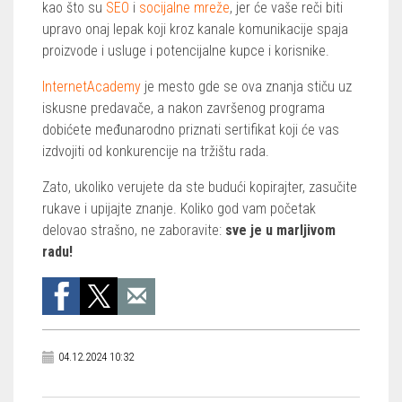
kao što su
SEO
i
socijalne mreže
, jer će vaše reči biti
upravo onaj lepak koji kroz kanale komunikacije spaja
proizvode i usluge i potencijalne kupce i korisnike.
InternetAcademy
je mesto gde se ova znanja stiču uz
iskusne predavače, a nakon završenog programa
dobićete međunarodno priznati sertifikat koji će vas
izdvojiti od konkurencije na tržištu rada.
Zato, ukoliko verujete da ste budući kopirajter, zasučite
rukave i upijajte znanje. Koliko god vam početak
delovao strašno, ne zaboravite:
sve je u marljivom
radu!
04.12.2024 10:32