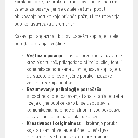
korak po korak, uz praksu i trud. Dovoljno je imati malo
talenta za pisanje, jer se ostale veštine, poput
oblikovanja poruka koje privlače pažnju i razumevanja
publike, usavršavaju vremenom.
Kakav god angažman bio, svi uspešni kopirajteri dele
određena znanja i veštine:
Veština u pisanju
– jasno i precizno izražavanje
kroz pisanu reč, prilagođeno ciljnoj publici, tonu i
komunikacionom kanalu, omogućava kopirajteru
da sažeto prenese ključne poruke i izazove
željenu reakciju publike.
Razumevanje psihologije potrošača
–
sposobnost prepoznavanja i analiziranja potreba
i želja ciljne publike kako bi se uspostavila
komunikacija na emocionalnom nivou povećava
angažman i utiče na odluke o kupovini.
Kreativnost i originalnost
– kreiranje poruka
koje su zanimljive, autentične i upečatljive
pomaže da se brend izdvoji u pretrpanom