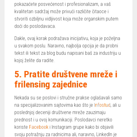
pokazaćete posvećenost i profesionalizam, a vaš
kvalitetan sadržaj može privući različite čitaoce i
stvoriti ozbiljnu vidljivost koja može organskim putem
doći do poslodavaca.
Dakle, ovaj korak podražava inicijativu, koja je poželjna
u svakom poslu. Naravno, najbolja opcija je da probni
tekst ili tekst za blog budu napisani baš za industriju u
kojoj želite da radite.
5. Pratite društvene mreže i
frilensing zajednice
Nekada su se poslovi i stručne prakse oglašavali samo
na specijalizovanim sajtovima kao što je
Infostud
, ali u
poslednjoj deceniji društvene mreže zauzimaju
prednost i u ovoj komunikaciji. Poslodavci neretko
koriste
Facebook
i Instagram grupe kako bi objavili
svoju potražnju za radnicima ali, naravno, LinkedIn je