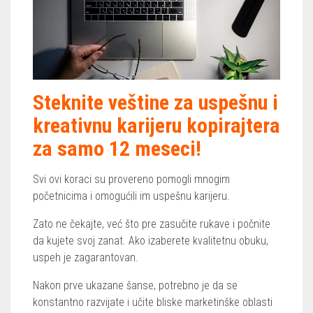
Steknite veštine za uspešnu i
kreativnu karijeru kopirajtera
za samo 12 meseci!
Svi ovi koraci su provereno pomogli mnogim
početnicima i omogućili im uspešnu karijeru.
Zato ne čekajte, već što pre zasučite rukave i počnite
da kujete svoj zanat. Ako izaberete kvalitetnu obuku,
uspeh je zagarantovan.
Nakon prve ukazane šanse, potrebno je da se
konstantno razvijate i učite bliske marketinške oblasti