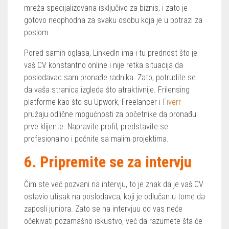
mreža specijalizovana isključivo za biznis, i zato je
gotovo neophodna za svaku osobu koja je u potrazi za
poslom.
Pored samih oglasa, LinkedIn ima i tu prednost što je
vaš CV konstantno online i nije retka situacija da
poslodavac sam pronađe radnika. Zato, potrudite se
da vaša stranica izgleda što atraktivnije. Frilensing
platforme kao što su Upwork, Freelancer i
Fiverr
pružaju odlične mogućnosti za početnike da pronađu
prve klijente. Napravite profil, predstavite se
profesionalno i počnite sa malim projektima.
6. Pripremite se za intervju
Čim ste već pozvani na intervju, to je znak da je vaš CV
ostavio utisak na poslodavca, koji je odlučan u tome da
zaposli juniora. Zato se na intervjuu od vas neće
očekivati pozamašno iskustvo, već da razumete šta će