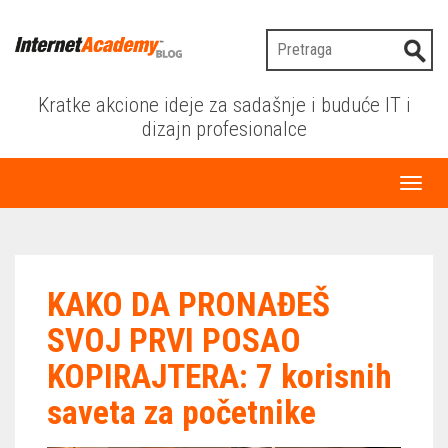
Kratke akcione ideje za sadašnje i buduće IT i
dizajn profesionalce
Toggl
naviga
KAKO DA PRONAĐEŠ
SVOJ PRVI POSAO
KOPIRAJTERA: 7 korisnih
saveta za početnike