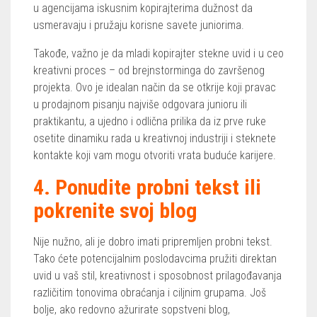
u agencijama iskusnim kopirajterima dužnost da
usmeravaju i pružaju korisne savete juniorima.
Takođe, važno je da mladi kopirajter stekne uvid i u ceo
kreativni proces – od brejnstorminga do završenog
projekta. Ovo je idealan način da se otkrije koji pravac
u prodajnom pisanju najviše odgovara junioru ili
praktikantu, a ujedno i odlična prilika da iz prve ruke
osetite dinamiku rada u kreativnoj industriji i steknete
kontakte koji vam mogu otvoriti vrata buduće karijere.
4. Ponudite probni tekst ili
pokrenite svoj blog
Nije nužno, ali je dobro imati pripremljen probni tekst.
Tako ćete potencijalnim poslodavcima pružiti direktan
uvid u vaš stil, kreativnost i sposobnost prilagođavanja
različitim tonovima obraćanja i ciljnim grupama. Još
bolje, ako redovno ažurirate sopstveni blog,