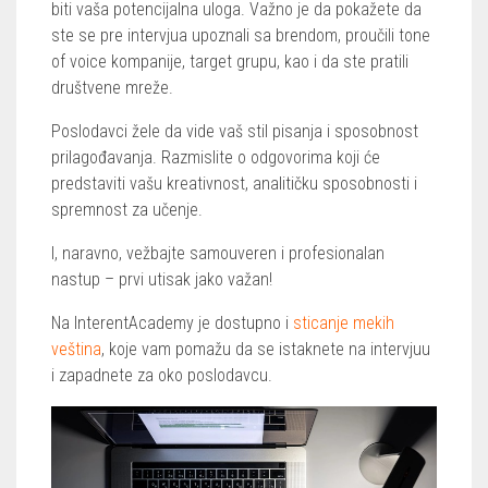
biti vaša potencijalna uloga. Važno je da pokažete da
ste se pre intervjua upoznali sa brendom, proučili tone
of voice kompanije, target grupu, kao i da ste pratili
društvene mreže.
Poslodavci žele da vide vaš stil pisanja i sposobnost
prilagođavanja. Razmislite o odgovorima koji će
predstaviti vašu kreativnost, analitičku sposobnosti i
spremnost za učenje.
I, naravno, vežbajte samouveren i profesionalan
nastup – prvi utisak jako važan!
Na InterentAcademy je dostupno i
sticanje mekih
veština
, koje vam pomažu da se istaknete na intervjuu
i zapadnete za oko poslodavcu.