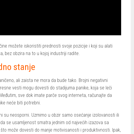
ine možete iskoristiti prednosti svoje pozicije i koji su alati
, bez obzira na to u kojoj industriji radite.
edno stanje
raničeno, ali zaista ne mora da bude tako. Brojni negativni
potresne vesti mogu dovesti do stadijuma panike, koja se leči
eđutim, sve dok imate parče svog interneta, računajte da
ike neće biti potrebni.
ni su neosporni. Uzmimo u obzir samo osećanje izolovanosti ili
 da se usamljenost smatra jednim od najvećih izazova sa
što može dovesti do manje motivisanosti i produktivnosti. Ipak,