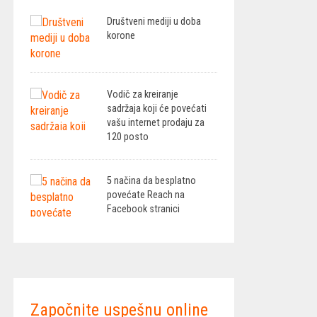
Društveni mediji u doba
korone
Vodič za kreiranje
sadržaja koji će povećati
vašu internet prodaju za
120 posto
5 načina da besplatno
povećate Reach na
Facebook stranici
Započnite uspešnu online