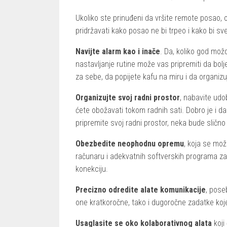
Ukoliko ste prinuđeni da vršite remote posao, 
pridržavati kako posao ne bi trpeo i kako bi sv
Navijte alarm kao i inače
. Da, koliko god mož
nastavljanje rutine može vas pripremiti da bolj
za sebe, da popijete kafu na miru i da organizu
Organizujte svoj radni prostor
, nabavite udob
ćete obožavati tokom radnih sati. Dobro je i da
pripremite svoj radni prostor, neka bude slično
Obezbedite neophodnu opremu
, koja se mož
računaru i adekvatnih softverskih programa za r
konekciju.
Precizno odredite alate komunikacije
, pose
one kratkoročne, tako i dugoročne zadatke koj
Usaglasite se oko kolaborativnog alata
koji