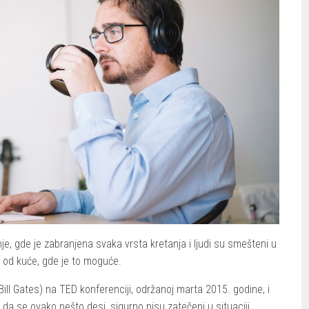
, gde je zabranjena svaka vrsta kretanja i ljudi su smešteni u
a od kuće, gde je to moguće.
Bill Gates) na TED konferenciji, održanoj marta 2015. godine, i
st da se ovako nešto desi, sigurno nisu zatečeni u situaciji