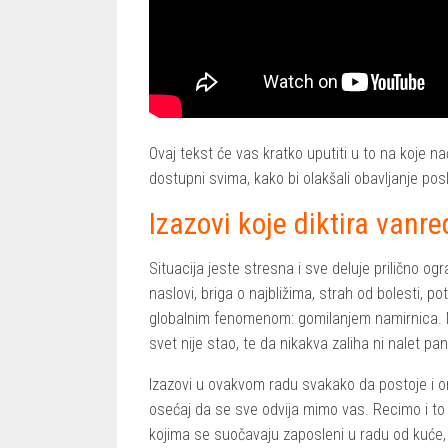
Ovaj tekst će vas kratko uputiti u to na koje nač
dostupni svima, kako bi olakšali obavljanje posla
Izazovi koje diktira vanr
Situacija jeste stresna i sve deluje prilično og
naslovi, briga o najbližima, strah od bolesti, 
globalnim fenomenom: gomilanjem namirnica. M
svet nije stao, te da nikakva zaliha ni nalet pan
Izazovi u ovakvom radu svakako da postoje i o
osećaj da se sve odvija mimo vas. Recimo i to
kojima se suočavaju zaposleni u radu od kuće, 