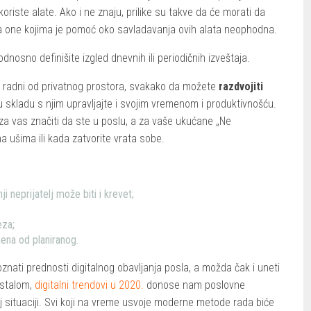
koriste alate. Ako i ne znaju, prilike su takve da će morati da
za one kojima je pomoć oko savladavanja ovih alata neophodna.
 odnosno definišite izgled dnevnih ili periodičnih izveštaja.
j radni od privatnog prostora, svakako da možete
razdvojiti
to u skladu s njim upravljajte i svojim vremenom i produktivnošću.
 za vas značiti da ste u poslu, a za vaše ukućane „Ne
na ušima ili kada zatvorite vrata sobe.
ji neprijatelj može biti i krevet;
eza;
na od planiranog.
oznati prednosti digitalnog obavljanja posla, a možda čak i uneti
ostalom,
digitalni trendovi u 2020.
donose nam poslovne
oj situaciji. Svi koji na vreme usvoje moderne metode rada biće