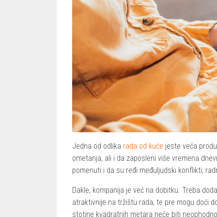
Jedna od odlika
rada od kuće
jeste veća produ
ometanja, ali i da zaposleni više vremena dnev
pomenuti i da su ređi međuljudski konflikti, rad
Dakle, kompanija je već na dobitku. Treba doda
atraktivnije na tržištu rada, te pre mogu doći d
stotine kvadratnih metara neće biti neophodn