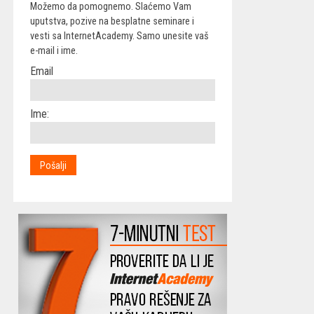
Možemo da pomognemo. Slaćemo Vam
uputstva, pozive na besplatne seminare i
vesti sa InternetAcademy. Samo unesite vaš
e-mail i ime.
Email
Ime: