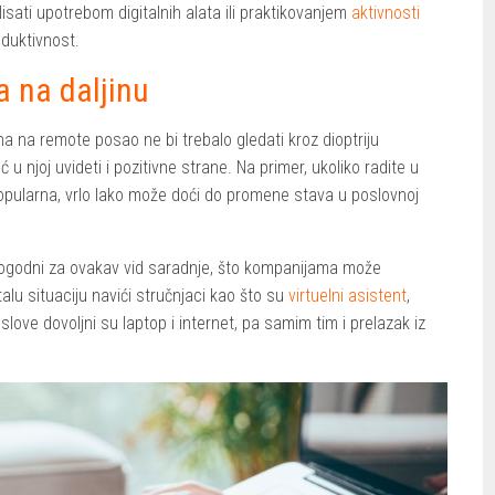
lisati upotrebom digitalnih alata ili praktikovanjem
aktivnosti
duktivnost.
a na daljinu
na na remote posao ne bi trebalo gledati kroz dioptriju
 u njoj uvideti i pozitivne strane. Na primer, ukoliko radite u
popularna, vrlo lako može doći do promene stava u poslovnoj
su pogodni za ovakav vid saradnje, što kompanijama može
alu situaciju navići stručnjaci kao što su
virtuelni asistent
,
slove dovoljni su laptop i internet, pa samim tim i prelazak iz