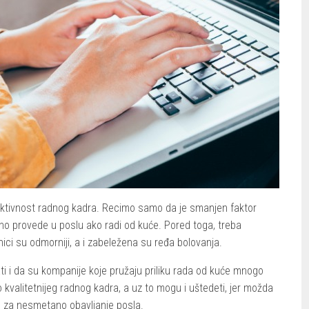
ktivnost radnog kadra. Recimo samo da je smanjen faktor
no provede u poslu ako radi od kuće. Pored toga, treba
nici su odmorniji, a i zabeležena su ređa bolovanja.
ti i da su kompanije koje pružaju priliku rada od kuće mnogo
o kvalitetnijeg radnog kadra, a uz to mogu i uštedeti, jer možda
o za nesmetano obavljanje posla.