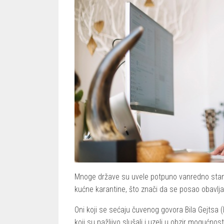
Mnoge države su uvele potpuno vanredno stanje
kućne karantine, što znači da se posao obavlj
Oni koji se sećaju čuvenog govora Bila Gejtsa (
koji su pažljivo slušali i uzeli u obzir mogućno