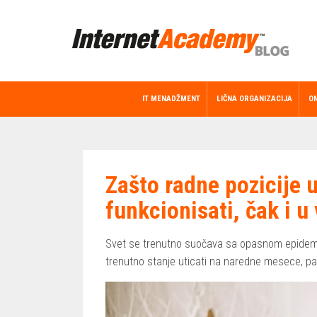
IT MENADŽMENT
LIČNA ORGANIZACIJA
ON
Zašto radne pozicije 
funkcionisati, čak i 
Svet se trenutno suočava sa opasnom epidemi
trenutno stanje uticati na naredne mesece, pa 