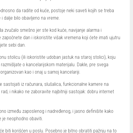
odnosno da radite od kuće, postoje neki saveti kojih se treba
e i dalje bilo obavljeno na vreme.
da zvučalo smešno jer ste kod kuće, navijanje alarma i
e započnete dan i iskoristite višak vremena koji ćete imati ujutru
jete sebi dan.
nu stolicu (ili iskoristite udoban jastuk na staroj stolici), koju
 razmišljate o kancelarijskom materijalu. Dakle, pre svega
 organizovan kao i onaj u samoj kancelariji.
e sastojati iz računara, slušalica, funkcionalne kamere na
ad, i nikako ne zaboravite najbitniji sastojak: dobru internet
bno između zaposlenog i nadređenog, i jasno definišite kako
e je neophodno obaviti.
 će biti korišćen u poslu. Posebno je bitno obratiti pažnju na to