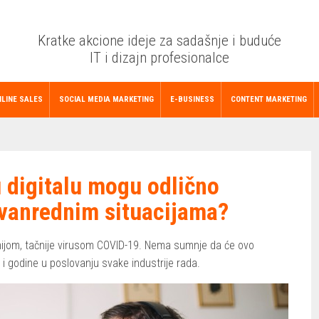
Kratke akcione ideje za sadašnje i buduće
IT i dizajn profesionalce
LINE SALES
SOCIAL MEDIA MARKETING
E-BUSINESS
CONTENT MARKETING
u digitalu mogu odlično
u vanrednim situacijama?
jom, tačnije virusom COVID-19. Nema sumnje da će ovo
i godine u poslovanju svake industrije rada.