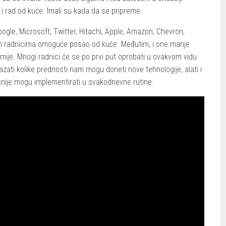
i rad od kuće. Imali su kada da se pripreme.
ogle, Microsoft, Twitter, Hitachi, Apple, Amazon, Chevron,
jim radnicima omoguće posao od kuće. Međutim, i one manje
je. Mnogi radnici će se po prvi put oprobati u ovakvom vidu
azati kolike prednosti nam mogu doneti nove tehnologije, alati i
kasnije mogu implementirati u svakodnevne rutine.