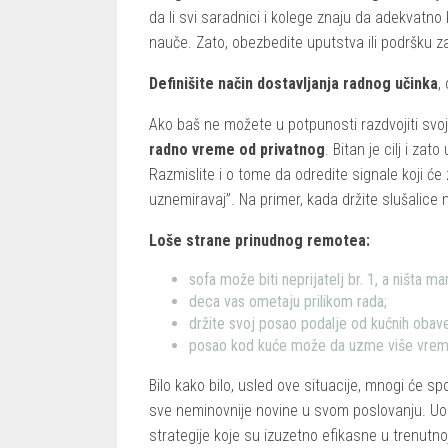
da li svi saradnici i kolege znaju da adekvatno 
nauče. Zato, obezbedite uputstva ili podršku 
Definišite način dostavljanja radnog učinka
,
Ako baš ne možete u potpunosti razdvojiti svo
radno vreme od privatnog
. Bitan je cilj i za
Razmislite i o tome da odredite signale koji će
uznemiravaj”. Na primer, kada držite slušalice 
Loše strane prinudnog remotea:
sofa može biti neprijatelj br. 1, a ništa man
deca vas ometaju prilikom rada;
držite svoj posao podalje od kućnih obav
posao kod kuće može da uzme više vreme
Bilo kako bilo, usled ove situacije, mnogi će sp
sve neminovnije novine u svom poslovanju. U
strategije koje su izuzetno efikasne u trenutn