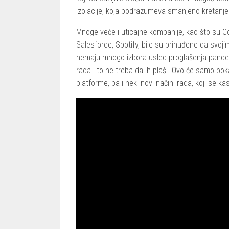
izolacije, koja podrazumeva smanjeno kretanje 
Mnoge veće i uticajne kompanije, kao što su Go
Salesforce, Spotify, bile su prinuđene da svo
nemaju mnogo izbora usled proglašenja pandemi
rada i to ne treba da ih plaši. Ovo će samo pok
platforme, pa i neki novi načini rada, koji se 