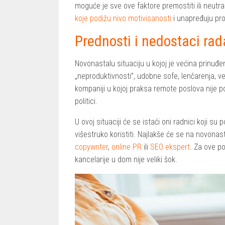
moguće je sve ove faktore premostiti ili neutra
koje podižu nivo motivisanosti
i unapređuju pro
Prednosti i nedostaci rad
Novonastalu situaciju u kojoj je većina prinuđe
„neproduktivnosti”, udobne sofe, lenčarenja, već
kompaniji u kojoj praksa remote poslova nije 
politici.
U ovoj situaciji će se istaći oni radnici koji 
višestruko koristiti. Najlakše će se na novonast
copywriter
,
online PR
ili
SEO ekspert
. Za ove po
kancelarije u dom nije veliki šok.