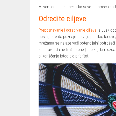
Mi vam donosimo nekoliko saveta pomoću kojih 
Odredite ciljeve
Prepoznavanje i određivanje ciljeva
je uvek dob
poslu jeste da poznajete svoju publiku, fanove,
mrežama se nalaze vaši potencijalni potrošači
zaboraviti da ne tražite one ljude koji bi možda
bi korišćenje istog bio prioritet.