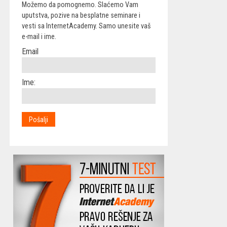
Možemo da pomognemo. Slaćemo Vam
uputstva, pozive na besplatne seminare i
vesti sa InternetAcademy. Samo unesite vaš
e-mail i ime.
Email
Ime: