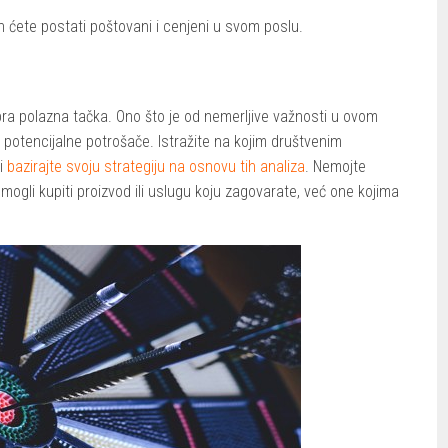
ćete postati poštovani i cenjeni u svom poslu.
ra polazna tačka. Ono što je od nemerljive važnosti u ovom
 potencijalne potrošače. Istražite na kojim društvenim
 i
bazirajte svoju strategiju na osnovu tih analiza
. Nemojte
 mogli kupiti proizvod ili uslugu koju zagovarate, već one kojima