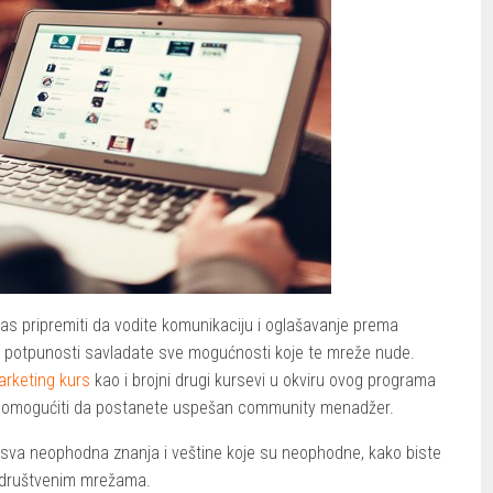
as pripremiti da vodite komunikaciju i oglašavanje prema
 potpunosti savladate sve mogućnosti koje te mreže nude.
arketing kurs
kao i brojni drugi kursevi u okviru ovog programa
 i omogućiti da postanete uspešan community menadžer.
va neophodna znanja i veštine koje su neophodne, kako biste
na društvenim mrežama.