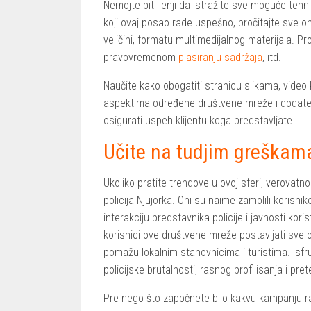
Nemojte biti lenji da istražite sve moguće tehn
koji ovaj posao rade uspešno, pročitajte sve o
veličini, formatu multimedijalnog materijala. P
pravovremenom
plasiranju sadržaja
, itd.
Naučite kako obogatiti stranicu slikama, video
aspektima određene društvene mreže i dodate 
osigurati uspeh klijentu koga predstavljate.
Učite na tudjim greškam
Ukoliko pratite trendove u ovoj sferi, verovatn
policija Njujorka. Oni su naime zamolili korisni
interakciju predstavnika policije i javnosti kor
korisnici ove društvene mreže postavljati sve 
pomažu lokalnim stanovnicima i turistima. Isfr
policijske brutalnosti, rasnog profilisanja i prete
Pre nego što započnete bilo kakvu kampanju ra