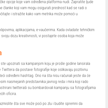
ičke opcije koje vam određena platforma nudi. Zapratite ljude
ne članke koji vam mogu osigurati prednost kad se radi o
ročitajte i istražite kako vam metrika može pomoći u
 klipovima, aplikacijama, e-vaučerima. Kada ovladate tehničkim
svoju dozu kreativnosti, vi postajete osoba koja može
a
o ste upoznati sa kampanjom koju je prošle godine lansirala
ke Twittera da postave fotografije koje oslikavaju pozitivnu
isteći određeni hashtag. Ono na šta nisu računali jeste da će
osim nasmejanih predstavnika javnog reda i mira koji rado
ustrirani twitteraši su bombardovali kampanju sa fotografijama
ćih oficira.
zmislite šta sve može poći po zlu i budite spremni da