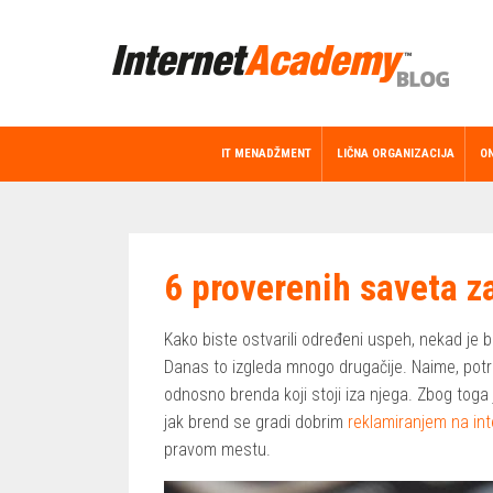
IT MENADŽMENT
LIČNA ORGANIZACIJA
ON
6 proverenih saveta 
Kako biste ostvarili određeni uspeh, nekad je bi
Danas to izgleda mnogo drugačije. Naime, pot
odnosno brenda koji stoji iza njega. Zbog toga
jak brend se gradi dobrim
reklamiranjem na in
pravom mestu.