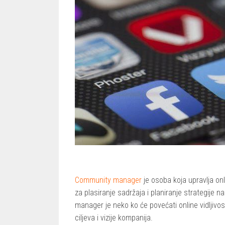
Community manager
je osoba koja upravlja on
za plasiranje sadržaja i planiranje strategije
manager je neko ko će povećati online vidljiv
ciljeva i vizije kompanija.