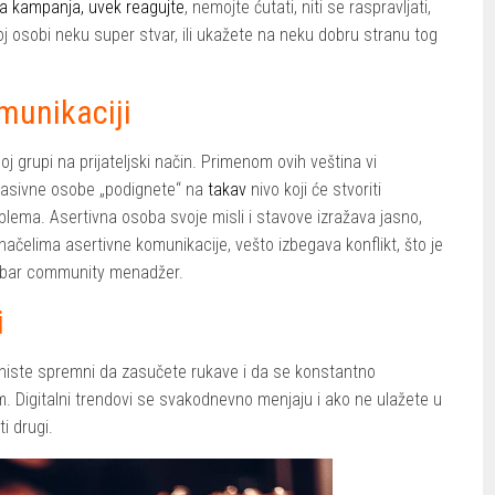
a kampanja, uvek reagujte
, nemojte ćutati, niti se raspravljati,
oj osobi neku super stvar, ili ukažete na neku dobru stranu tog
munikaciji
oj grupi na prijateljski način. Primenom ovih veština vi
pasivne osobe „podignete“ na
takav
nivo koji će stvoriti
ema. Asertivna osoba svoje misli i stavove izražava jasno,
 načelima asertivne komunikacije, vešto izbegava konflikt, što je
 dobar community menadžer.
i
o niste spremni da zasučete rukave i da se konstantno
. Digitalni trendovi se svakodnevno menjaju i ako ne ulažete u
i drugi.