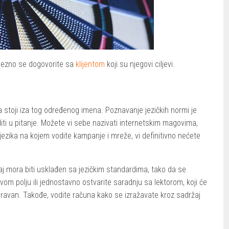
avezno se dogovorite sa
klijentom
koji su njegovi ciljevi.
 stoji iza tog određenog imena. Poznavanje jezičkih normi je
ti u pitanje. Možete vi sebe nazivati internetskim magovima,
jezika na kojem vodite kampanje i mreže, vi definitivno nećete
žaj mora biti usklađen sa jezičkim standardima, tako da se
om polju ili jednostavno ostvarite saradnju sa lektorom, koji će
spravan. Takođe, vodite računa kako se izražavate kroz sadržaj