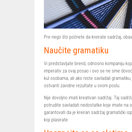
Pre nego što počnete da kreirate sadržaj, ob
Naučite gramatiku
Vi predstavljate brend, odnosno kompaniju koja
imperativ za ovaj posao i ovo se ne sme dovodi
kul osobama, ali ako niste savladali gramatiku 
ostvariti zavidne rezultate u ovom poslu.
Nije dovoljno imati kreativan sadržaj. Taj sadr
potrudite savladati nedostatke koje imate na ov
garantovati da je kreiran sadržaj gramatički i
koji plasirate.