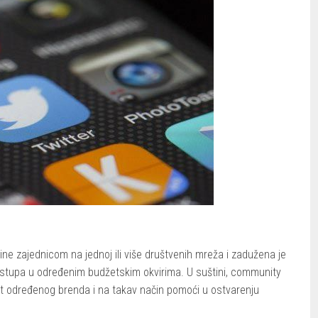
line zajednicom na jednoj ili više društvenih mreža i zadužena je
 nastupa u određenim budžetskim okvirima. U suštini, community
ost određenog brenda i na takav način pomoći u ostvarenju