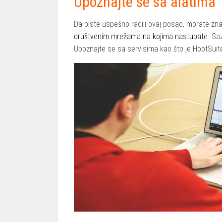
Upoznajte se sa alatima
Da biste uspešno radili ovaj posao, morate znat
društvenim mrežama na kojima nastupate.
Saz
Upoznajte se sa servisima kao što je HootSuite