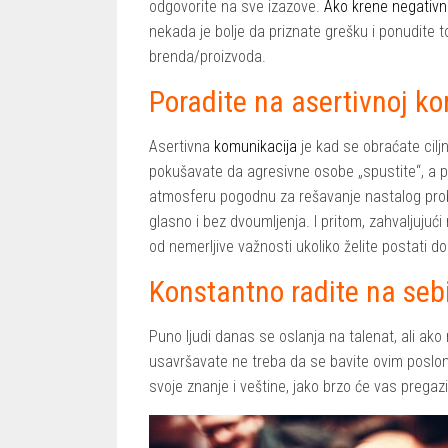
odgovorite na sve izazove.
Ako krene negativn
nekada je bolje da priznate grešku i ponudite t
brenda/proizvoda.
Poradite na asertivnoj ko
Asertivna
komunikacija
je kad se obraćate ciljn
pokušavate da agresivne osobe „spustite“, a 
atmosferu pogodnu za rešavanje nastalog probl
glasno i bez dvoumljenja. I pritom, zahvaljujući
od nemerljive važnosti ukoliko želite postati
Konstantno radite na seb
Puno ljudi danas se oslanja na talenat, ali ak
usavršavate ne treba da se bavite ovim poslom
svoje znanje i veštine, jako brzo će vas pregazit