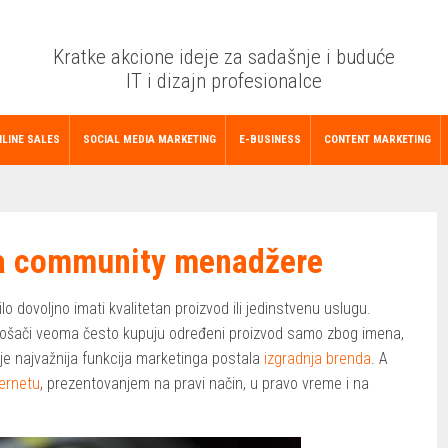
Kratke akcione ideje za sadašnje i buduće
IT i dizajn profesionalce
LINE SALES
SOCIAL MEDIA MARKETING
E-BUSINESS
CONTENT MARKETING
za community menadžere
lo dovoljno imati kvalitetan proizvod ili jedinstvenu uslugu.
rošači veoma često kupuju određeni proizvod samo zbog imena,
 je najvažnija funkcija marketinga postala
izgradnja brenda
. A
ternetu
, prezentovanjem na pravi način, u pravo vreme i na