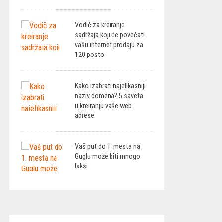
Vodič za kreiranje
sadržaja koji će povećati
vašu internet prodaju za
120 posto
Kako izabrati najefikasniji
naziv domena? 5 saveta
u kreiranju vaše web
adrese
Vaš put do 1. mesta na
Guglu može biti mnogo
lakši