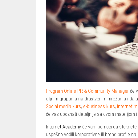
Program Online PR & Community Manager
će v
ciljnim grupama na društvenim mrežama i da u
Social media kurs
,
e-business kurs
,
internet m
će vas upoznati detaljnije sa ovom materijom
Internet Academy
će vam pomoći da steknete s
uspešno vodili korporativne ili brend profile 