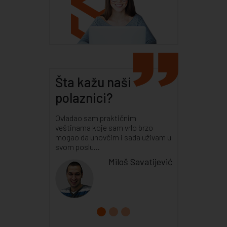
Šta kažu naši
polaznici?
Ovladao sam praktičnim
veštinama koje sam vrlo brzo
mogao da unovčim i sada uživam u
svom poslu...
Miloš Savatijević