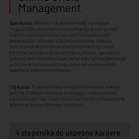
Management
Opis kursa: I
nternet i društveni mediji sa svojom
mogućnošću dvosmerne komunikacije doneli su novi
kvalitet u poslovima koji su u vezi komunikacijom
organizacije i njihovim ciljnim javnostima. Kako je
osnovna karakteristika konverzacije nemogućnost
kontrole sadržaja koji se emituje u javnost, upravljanje
potencijalnim kriznim situacijama, kao i situacijama koje
su bliske krizama predstavlja jedan od veoma važnih
aspekata online komunikacije.
Cilj kursa:
Polaznici kursa će dobiti konkretna znanja i
veštine iz oblasti kreiranja strategije i vođenja krizne
komunikacije, kao i vođenja komunikacije u situacijama
bliskim krizama u internet okruženju.
4 stepenika do uspešne karijere