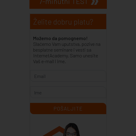
7-minutni TEST
Želite dobru platu?
Možemo da pomognemo!
Slaćemo Vam uputstva, pozive na
besplatne seminare i vesti sa
InternetAcademy. Samo unesite
Vaš e-mail i ime.