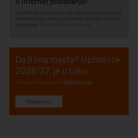
u internet poslovanju!
Spremili smo dokument koji otkriva koja su to četiri
stepenika koja vode ka profitabilnoj karijeri u online
poslovanju.
Preuzmite izveštaj ovde
.
Da li ima mesta? Upisni rok
2026/27. je u toku.
Da saznate sve o upisu,
kliknite ovde
.
Prijavite se