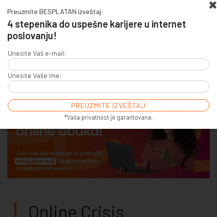
Preuzmite BESPLATAN izveštaj:
4 stepenika do uspešne karijere u internet
poslovanju!
+381 (0)11 4011 256
Unesite Vaš e-mail:
+381 (0)11 7856 156
Unesite Vaše ime:
E-COMMERCE & SALES
ONLINE COMMUNICATION
ONLINE ADVERTISING
E-BUSINESS & E-MARKETING
*Vaša privatnost je garantovana.
Online Crisis