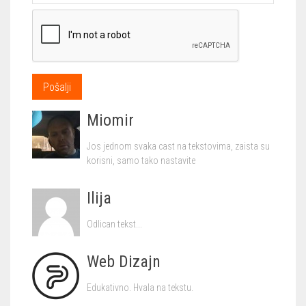
Miomir
Jos jednom svaka cast na tekstovima, zaista su
korisni, samo tako nastavite
Ilija
Odlican tekst...
Web Dizajn
Edukativno. Hvala na tekstu.