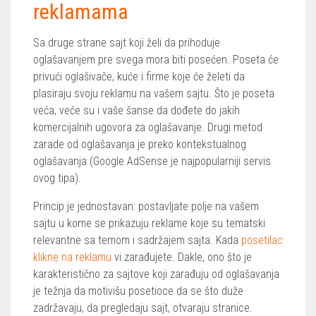
reklamama
Sa druge strane sajt koji želi da prihoduje
oglašavanjem pre svega mora biti posećen. Poseta će
privući oglašivače, kuće i firme koje će želeti da
plasiraju svoju reklamu na vašem sajtu. Što je poseta
veća, veće su i vaše šanse da dođete do jakih
komercijalnih ugovora za oglašavanje. Drugi metod
zarade od oglašavanja je preko kontekstualnog
oglašavanja (Google AdSense je najpopularniji servis
ovog tipa).
Princip je jednostavan: postavljate polje na vašem
sajtu u kome se prikazuju reklame koje su tematski
relevantne sa temom i sadržajem sajta. Kada
posetilac
klikne na reklamu
vi zarađujete. Dakle, ono što je
karakteristično za sajtove koji zarađuju od oglašavanja
je težnja da motivišu posetioce da se što duže
zadržavaju, da pregledaju sajt, otvaraju stranice.