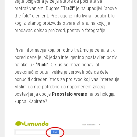
sajta očigledna je želja autora da počnete sa
pretraživanjem. Dugme
“Traži”
je najupadljivi “above
the fold” element. Pretraga je intuitivna i odabir bilo
kog izlistanog proizvoda otvara stranu na kojoj je
prodavac opisao proizvod, postavio fotografije...
Prva informacija koju prirodno tražimo je cena, a tik
pored cene je još jedan inteligentno postavljen poziv
na akciju -
“Nudi”
. Ciklus se može ponavljati
beskonačno puta i velika je verovatnoća da ćete
ponuditi određen iznos za proizvod koji vas interesuje.
Mislim da nije potrebno da napomenem značaj
postavljanja opcije
Preostalo vreme
na psihologiju
kupca. Kapirate?