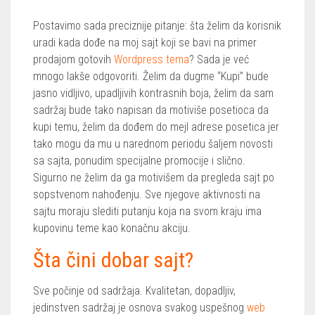
Postavimo sada preciznije pitanje: šta želim da korisnik
uradi kada dođe na moj sajt koji se bavi na primer
prodajom gotovih
Wordpress tema
? Sada je već
mnogo lakše odgovoriti. Želim da dugme “Kupi” bude
jasno vidljivo, upadljivih kontrasnih boja, želim da sam
sadržaj bude tako napisan da motiviše posetioca da
kupi temu, želim da dođem do mejl adrese posetica jer
tako mogu da mu u narednom periodu šaljem novosti
sa sajta, ponudim specijalne promocije i slično.
Sigurno ne želim da ga motivišem da pregleda sajt po
sopstvenom nahođenju. Sve njegove aktivnosti na
sajtu moraju slediti putanju koja na svom kraju ima
kupovinu teme kao konačnu akciju.
Šta čini dobar sajt?
Sve počinje od sadržaja. Kvalitetan, dopadljiv,
jedinstven sadržaj je osnova svakog uspešnog
web