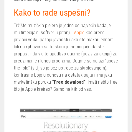
Kako to rade uspešni?
Tržište muzičkih plejera je jedno od najvećih kada je
multimedijalni softver u pitanju.
Apple
kao brend
privlači veliku pažnju javnosti i ako ste makar jednom
bili na njihovom sajtu skoro je nemoguće da ste
propustili da vidite upadljivo dugme (poziv za akciju) za
preuzimanje iTunes programa. Dugme se nalazi “above
the fold” (vidljivo je bez potrebe za skrolovanjem),
kontrasne boje u odnosu na ostatak sajta i ima jaku
marketinšku poruku
“Free download”
. Imati nešto free
što je Apple kreirao? Samo na klik od vas.