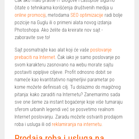
Čak ako malo pratite IT blogove i časopise sigurno
čitate o tehnikama korišćenja društvenih medija u
online promociji
, metodama
SEO optimizacije
radi bolje
pozicije na Guglu ili o primeni alata novog izdanja
Photoshopa. Ako želite da kreirate nov sajt -
zaboravite sve to!
Sajt posmatrajte kao alat koji će vaše
poslovanje
prebaciti na Internet
. Čak iako je samo poslovanje po
svom karakteru zasnovano na webu morate sajtu
postaviti opipljive ciljeve. Profit odnosno dobit se
nameće kao kvantitativno najmerljivi parametar po
kome možete definisati cilj. Tu dolazimo do magičnog
pitanja: kako zaraditi na Internetu? Zanemarimo sada
sve one šeme za instant bogaćenje koje više tumaraju
sferom urbanih legendi već se posvetimo realnom
Internet poslovanju. Zaradu možete ostvariti prodajom
roba i usluga ili od
reklamiranja na internetu
.
Prodaja roba i usluga na