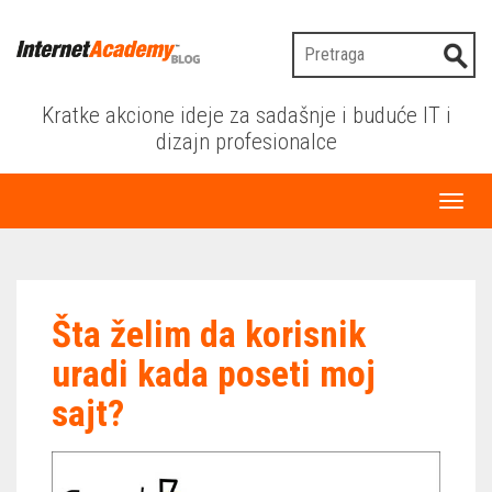
Kratke akcione ideje za sadašnje i buduće IT i
dizajn profesionalce
Toggl
naviga
Šta želim da korisnik
uradi kada poseti moj
sajt?