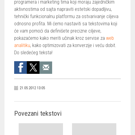
programera i marketing tima koji moraju zajedničkim
aktivnostima od sajta napraviti estetski dopadljivu,
tehnički funkcionalnu platformu za ostvarivanje ciljeva
odnosno profita. Mi ćemo nastaviti sa tekstovima koji
će vam pomoći da definišete precizne ciljeve,
pokazaćemo kako meriti učinak kroz servise za
web
analitiku
, kako optimizovati za konverzije i veću dobit.
Do sledećeg teksta!
21.05.2012 13:05
Povezani tekstovi