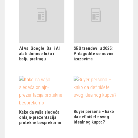
AI vs. Google: Da li AI
SEO trendovi u 2025:
alati donose bržu i
Prilagodite se novim
bolju pretragu
izazovima
Buyer persona – kako
Kako da vaša sledeća
da definišete svog
onlajn-prezentacija
idealnog kupca?
protekne besprekorno