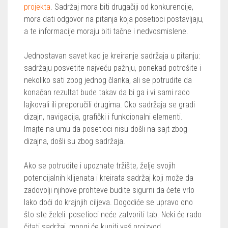
projekta
. Sadržaj mora biti drugačiji od konkurencije,
mora dati odgovor na pitanja koja posetioci postavljaju,
a te informacije moraju biti tačne i nedvosmislene.
Jednostavan savet kad je kreiranje sadržaja u pitanju:
sadržaju posvetite najveću pažnju, ponekad potrošite i
nekoliko sati zbog jednog članka, ali se potrudite da
konačan rezultat bude takav da bi ga i vi sami rado
lajkovali ili preporučili drugima. Oko sadržaja se gradi
dizajn, navigacija, grafički i funkcionalni elementi.
Imajte na umu da posetioci nisu došli na sajt zbog
dizajna, došli su zbog sadržaja.
Ako se potrudite i upoznate tržište, želje svojih
potencijalnih klijenata i kreirata sadržaj koji može da
zadovolji njihove prohteve budite sigurni da ćete vrlo
lako doći do krajnjih ciljeva. Dogodiće se upravo ono
što ste želeli: posetioci neće zatvoriti tab. Neki će rado
čitati sadržaj, mnogi će kupiti vaš proizvod.