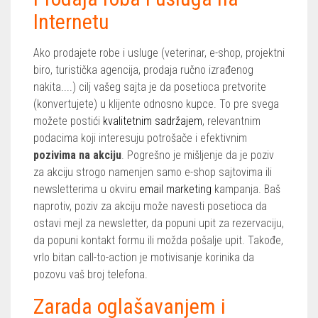
Internetu
Ako prodajete robe i usluge (veterinar, e-shop, projektni
biro, turistička agencija, prodaja ručno izrađenog
nakita....) cilj vašeg sajta je da posetioca pretvorite
(konvertujete) u klijente odnosno kupce. To pre svega
možete postići
kvalitetnim sadržajem
, relevantnim
podacima koji interesuju potrošače i efektivnim
pozivima na akciju
. Pogrešno je mišljenje da je poziv
za akciju strogo namenjen samo e-shop sajtovima ili
newsletterima u okviru
email marketing
kampanja. Baš
naprotiv, poziv za akciju može navesti posetioca da
ostavi mejl za newsletter, da popuni upit za rezervaciju,
da popuni kontakt formu ili možda pošalje upit. Takođe,
vrlo bitan call-to-action je motivisanje korinika da
pozovu vaš broj telefona.
Zarada oglašavanjem i