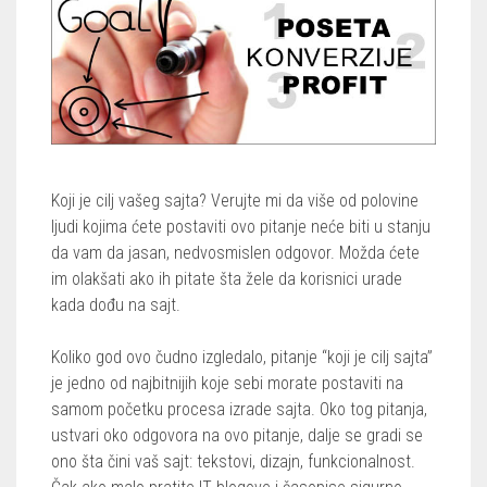
Koji je cilj vašeg sajta? Verujte mi da više od polovine
ljudi kojima ćete postaviti ovo pitanje neće biti u stanju
da vam da jasan, nedvosmislen odgovor. Možda ćete
im olakšati ako ih pitate šta žele da korisnici urade
kada dođu na sajt.
Koliko god ovo čudno izgledalo, pitanje “koji je cilj sajta”
je jedno od najbitnijih koje sebi morate postaviti na
samom početku procesa izrade sajta. Oko tog pitanja,
ustvari oko odgovora na ovo pitanje, dalje se gradi se
ono šta čini vaš sajt: tekstovi, dizajn, funkcionalnost.