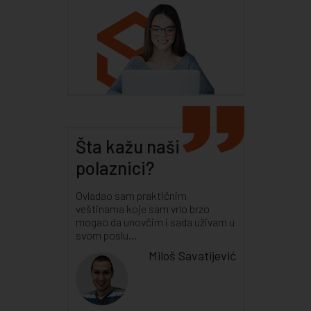
Šta kažu naši
polaznici?
Ovladao sam praktičnim
veštinama koje sam vrlo brzo
mogao da unovčim i sada uživam u
svom poslu...
Miloš Savatijević