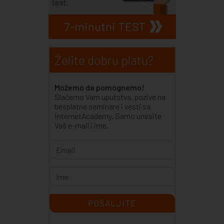
7-minutni TEST
Želite dobru platu?
Možemo da pomognemo!
Slaćemo Vam uputstva, pozive na
besplatne seminare i vesti sa
InternetAcademy. Samo unesite
Vaš e-mail i ime.