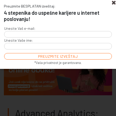
Preuzmite BESPLATAN izveštaj:
4 stepenika do uspešne karijere u internet
poslovanju!
+381 (0)11 4011 256
Unesite Vaš e-mail:
+381 (0)11 7856 156
Unesite Vaše ime:
E-COMMERCE & SALES
ONLINE COMMUNICATION
ONLINE ADVERTISING
E-BUSINESS & E-MARKETING
*Vaša privatnost je garantovana.
Advanced Analytics: