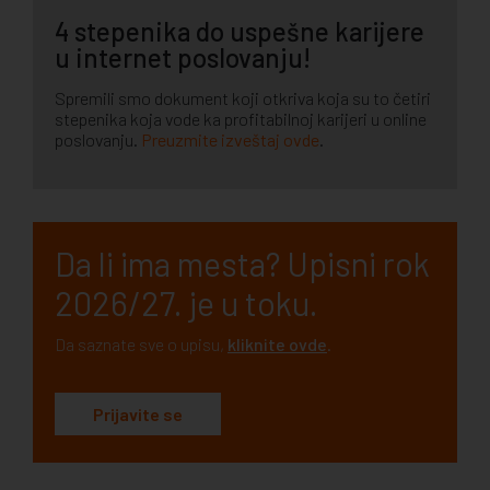
4 stepenika do uspešne karijere
u internet poslovanju!
Spremili smo dokument koji otkriva koja su to četiri
stepenika koja vode ka profitabilnoj karijeri u online
poslovanju.
Preuzmite izveštaj ovde
.
Da li ima mesta? Upisni rok
2026/27. je u toku.
Da saznate sve o upisu,
kliknite ovde
.
Prijavite se