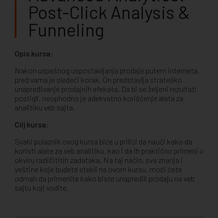
Post-Click Analysis &
Funneling
Opis kursa:
Nakon uspešnog uspostavljanja prodaje putem interneta,
pred vama je sledeći korak. On predstavlja strateško
unapređivanje prodajnih efekata. Da bi se željeni rezultati
postigli, neophodno je adekvatno korišćenje alata za
analitiku veb sajta.
Cilj kursa:
Svaki polaznik ovog kursa biće u prilici da nauči kako da
koristi alate za veb analitiku, kao i da ih praktično primeni u
okviru različititih zadataka. Na taj način, sva znanja i
veštine koje budete stekli na ovom kursu, moći ćete
odmah da primenite kako biste unapredili prodaju na veb
sajtu koji vodite.