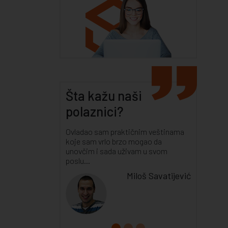
Šta kažu naši
polaznici?
Ovladao sam praktičnim veštinama
koje sam vrlo brzo mogao da
unovčim i sada uživam u svom
poslu...
Miloš Savatijević