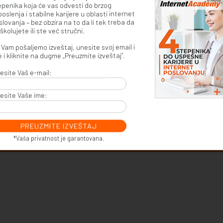
epenika koja će vas odvesti do brzog
premili smo dokument koji otkriva koja su to četiri stepenika koja vod
oslenja i stabilne karijere u oblasti internet
lovanja – bez obzira na to da li tek treba da
oslovanju.
Preuzmite izveštaj ovde
.
školujete ili ste već stručni.
Vam pošaljemo izveštaj, unesite svoj email i
 i kliknite na dugme „Preuzmite izveštaj”.
esite Vaš e-mail:
Da li ima mesta? Upisni rok 2026/27.
esite Vaše ime:
a saznate sve o upisu,
kliknite ovde
.
Prijavite se
*Vaša privatnost je garantovana.