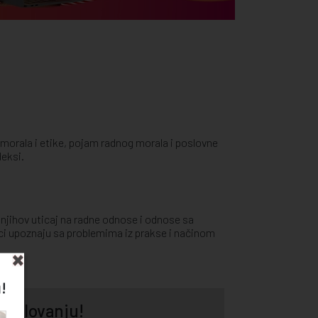
orala i etike, pojam radnog morala i poslovne
deksi.
 njihov uticaj na radne odnose i odnose sa
nici upoznaju sa problemima iz prakse i načinom
!
 poslovanju!