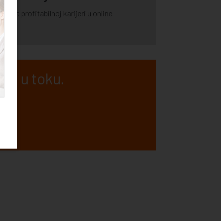
e ka profitabilnoj karijeri u online
 je u toku.