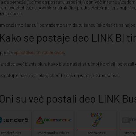
ja da pomaže ljudima da postanu uspešniji, osnivač InternetAcademy
ram sveobuhvatne podrške najmlađim preduzetnicima, jer veruje i na
užuju šansu.
am pružamo šansu i pomažemo vam da tu šansu iskoristite na najbol
Kako se postaje deo LINK BI ti
opunite
aplikacioni formular ovde
.
azradite svoj biznis plan, kako biste našoj stručnoj komisiji pokazal
rezentujte nam svoj plan i ubedite nas da vam pružimo šansu.
Oni su već postali deo LINK B