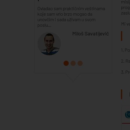
misi
prog
Ovladao sam praktičnim veštinama
zasl
koje sam vrlo brzo mogao da
unovčim i sada uživam u svom
Mi v
poslu...
Miloš Savatijević
1. P
2. R
3. P