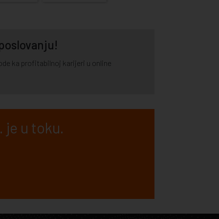
 poslovanju!
e ka profitabilnoj karijeri u online
 je u toku.