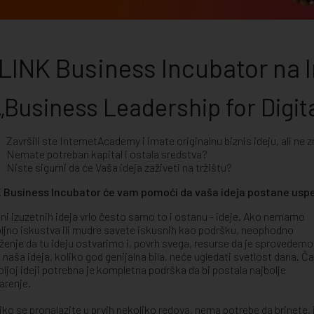
LINK Business Incubator na
„Business Leadership for Digi
Završili ste InternetAcademy i imate originalnu biznis ideju, ali ne 
Nemate potreban kapital i ostala sredstva?
Niste sigurni da će Vaša ideja zaživeti na tržištu?
 Business Incubator će vam pomoći da vaša ideja postane usp
oni izuzetnih ideja vrlo često samo to i ostanu - ideje. Ako nemamo
ljno iskustva ili mudre savete iskusnih kao podršku, neophodno
ženje da tu ideju ostvarimo i, povrh svega, resurse da je sprovedemo
, naša ideja, koliko god genijalna bila, neće ugledati svetlost dana. Ča
oljoj ideji potrebna je kompletna podrška da bi postala najbolje
arenje.
iko se pronalazite u prvih nekoliko redova, nema potrebe da brinete, 