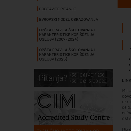
POSTAVITE PITANJE
EVROPSKI MODEL OBRAZOVANJA
OPŠTA PRAVILA ŠKOLOVANJA I
KARAKTERISTIKE KORIŠĆENJA
USLUGA (2007-2024)
OPŠTA PRAVILA ŠKOLOVANJA I
KARAKTERISTIKE KORIŠĆENJA
USLUGA (2025)
+381 (0)11 4011 256
Pitanja?
LINK
+381 (0)21 3100 020
Mili
dovo
okru
delo
najb
ostv
Ukol
ZVANIČNO AKREDITOVANA OD