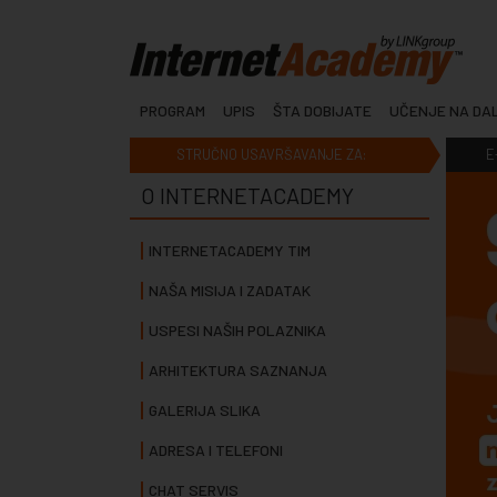
PROGRAM
UPIS
ŠTA DOBIJATE
UČENJE NA DA
STRUČNO USAVRŠAVANJE ZA:
E
O INTERNETACADEMY
INTERNETACADEMY TIM
NAŠA MISIJA I ZADATAK
USPESI NAŠIH POLAZNIKA
ARHITEKTURA SAZNANJA
GALERIJA SLIKA
ADRESA I TELEFONI
CHAT SERVIS