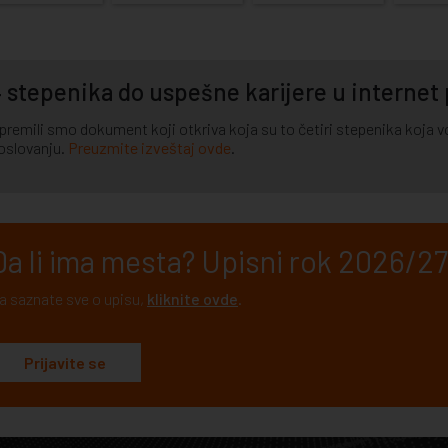
 stepenika do uspešne karijere u internet
premili smo dokument koji otkriva koja su to četiri stepenika koja vod
oslovanju.
Preuzmite izveštaj ovde
.
Da li ima mesta? Upisni rok 2026/27.
a saznate sve o upisu,
kliknite ovde
.
Prijavite se