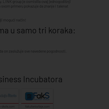
, LINK group je osmislila ovaj jednogodišnji
 svom primeru pokazuje da znanje i talenat
ji mogući način!
ma u samo tri koraka:
i da on zaslužuje sve navedene pogodnosti.
usiness Incubatora