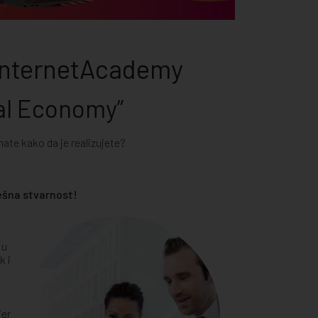
 InternetAcademy
tal Economy”
znate kako da je realizujete?
ešna stvarnost!
 u
k i
jer