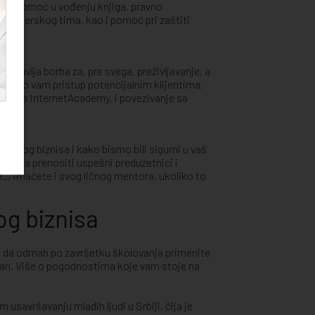
uge, pomoć u vođenju knjiga, pravno
ogramerskog tima, kao i pomoć pri zaštiti
edstavlja borba za, pre svega, preživljavanje, a
avamo vam pristup potencijalnim klijentima,
nivača InternetAcademy, i povezivanje sa
 svakog biznisa i kako bismo bili sigurni u vaš
kustva prenositi uspešni preduzetnici i
... Imaćete i svog ličnog mentora, ukoliko to
og biznisa
a da odmah po završetku školovanja primenite
nosan. Više o pogodnostima koje vam stoje na
avršavanju mladih ljudi u Srbiji, čija je