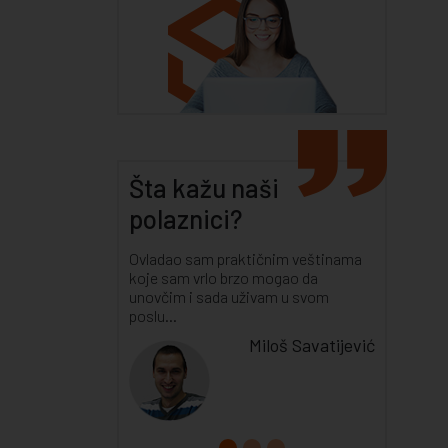
Šta kažu naši
polaznici?
Ovladao sam praktičnim veštinama
koje sam vrlo brzo mogao da
unovčim i sada uživam u svom
poslu...
Miloš Savatijević