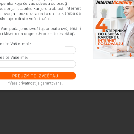
epenika koja će vas odvesti do brzog
oslenja i stabilne karijere u oblasti internet
lovanja – bez obzira na to da li tek treba da
školujete ili ste već stručni.
Da li ima mesta? Upisni rok 2026/27.
Vam pošaljemo izveštaj, unesite svoj email i
 i kliknite na dugme „Preuzmite izveštaj”.
a saznate sve o upisu,
kliknite ovde
.
esite Vaš e-mail:
Prijavite se
esite Vaše ime:
*Vaša privatnost je garantovana.