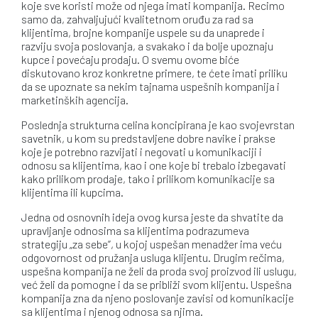
koje sve koristi može od njega imati kompanija. Recimo
samo da, zahvaljujući kvalitetnom oruđu za rad sa
klijentima, brojne kompanije uspele su da unaprede i
razviju svoja poslovanja, a svakako i da bolje upoznaju
kupce i povećaju prodaju. O svemu ovome biće
diskutovano kroz konkretne primere, te ćete imati priliku
da se upoznate sa nekim tajnama uspešnih kompanija i
marketinških agencija.
Poslednja strukturna celina koncipirana je kao svojevrstan
savetnik, u kom su predstavljene dobre navike i prakse
koje je potrebno razvijati i negovati u komunikaciji i
odnosu sa klijentima, kao i one koje bi trebalo izbegavati
kako prilikom prodaje, tako i prilikom komunikacije sa
klijentima ili kupcima.
Jedna od osnovnih ideja ovog kursa jeste da shvatite da
upravljanje odnosima sa klijentima podrazumeva
strategiju „za sebe”, u kojoj uspešan menadžer ima veću
odgovornost od pružanja usluga klijentu. Drugim rečima,
uspešna kompanija ne želi da proda svoj proizvod ili uslugu,
već želi da pomogne i da se približi svom klijentu. Uspešna
kompanija zna da njeno poslovanje zavisi od komunikacije
sa klijentima i njenog odnosa sa njima.