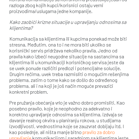
razloga zbog kojih kupci/korisnici ostaju verni
proizvodima/uslugama jedne kompanije.
Kako zaobići krizne situacije u upravljanju odnosima sa
klijentima?
Komunikacija sa klijentima ili kupcima ponekad može biti
stresna. Međutim, ona to i ne mora biti ukoliko se
korisnički servis pridržava nekoliko pravila. Jedno od
pravila kako izbeći neugodne situacije na sastancima sa
klijentima ili u komunikaciji korisničkog servisa jeste da
se uvek ponude različiti predlozi i potencijalne solucije.
Drugim rečima, uvek treba razmisliti o mogućim rešenjima
problema, zatim o tome kako se došlo do određenog
problema, ali i na koji je još način moguće prevazići
konkretni problem.
Pre pružanja obećanja vrlo je važno dobro promisliti. Kao
posebno pravilo, koje je neophodno za adekvatno i
korektno upravljanje odnosima sa klijentima, izdvaja se
davanje realnog okvira u planiranju rokova, u studijama
izvodljivosti, vrednostima koje se zauzvrat dobijaju itd. I
kao poslednje, ali ništa manje bitno
pravilo za dobro
upravljanje
komunikacijom i saradnjom sa klijentima jeste