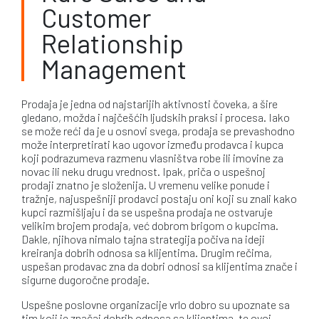
Customer
Relationship
Management
Prodaja je jedna od najstarijih aktivnosti čoveka, a šire
gledano, možda i najčešćih ljudskih praksi i procesa. Iako
se može reći da je u osnovi svega, prodaja se prevashodno
može interpretirati kao ugovor između prodavca i kupca
koji podrazumeva razmenu vlasništva robe ili imovine za
novac ili neku drugu vrednost. Ipak, priča o uspešnoj
prodaji znatno je složenija. U vremenu velike ponude i
tražnje, najuspešniji prodavci postaju oni koji su znali kako
kupci razmišljaju i da se uspešna prodaja ne ostvaruje
velikim brojem prodaja, već dobrom brigom o kupcima.
Dakle, njihova nimalo tajna strategija počiva na ideji
kreiranja dobrih odnosa sa klijentima. Drugim rečima,
uspešan prodavac zna da dobri odnosi sa klijentima znače i
sigurne dugoročne prodaje.
Uspešne poslovne organizacije vrlo dobro su upoznate sa
tim koji je značaj dobrih odnosa sa klijentima, te ovoj