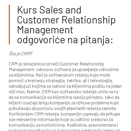
Kurs Sales and
Customer Relationship
Management
odgovoriće na pitanja:
Šta je CRM?
CRM je skraćenica od reči Customer Relationship
Management, odnosno softvera za upravljanje odnosima
sa klijentima. Reč je softverskom rešenju koje može
pomoći u kreiranju strategija, taktika, ali i tehnologija,
zahvaljujući kojima se odnosi sa klijentima podižu na jedan
viši nivo. Naime, CRM kao softversko rešenje utiče na to
da se komunikacija sa klijentima razvija prirodno, tako da
klijenti osećaju brigu kompanije za njihove probleme koje
pokušavaju da pomoću svojih plasiranih rešenja razreše.
Korišćenjem CRM rešenja, kompanije uspevaju da prikupe
sve relevantne informacije koje su odlično sredstvo za
komunikaciju sa korisnicima. Kvalitetna, pravovremena i
korisna komunikacija sa korisnicima predstavlja jedan od