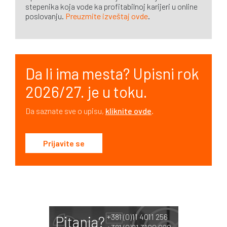
stepenika koja vode ka profitabilnoj karijeri u online
poslovanju.
Preuzmite izveštaj ovde
.
Da li ima mesta? Upisni rok
2026/27. je u toku.
Da saznate sve o upisu,
kliknite ovde
.
Prijavite se
+381 (0)11 4011 256
Pitanja?