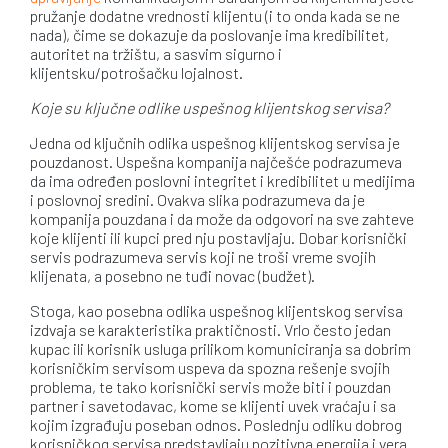
pružanje dodatne vrednosti klijentu (i to onda kada se ne
nada), čime se dokazuje da poslovanje ima kredibilitet,
autoritet na tržištu, a sasvim sigurno i
klijentsku/potrošačku lojalnost.
Koje su ključne odlike uspešnog klijentskog servisa?
Jedna od ključnih odlika uspešnog klijentskog servisa je
pouzdanost. Uspešna kompanija najčešće podrazumeva
da ima određen poslovni integritet i kredibilitet u medijima
i poslovnoj sredini. Ovakva slika podrazumeva da je
kompanija pouzdana i da može da odgovori na sve zahteve
koje klijenti ili kupci pred nju postavljaju. Dobar korisnički
servis podrazumeva servis koji ne troši vreme svojih
klijenata, a posebno ne tuđi novac (budžet).
Stoga, kao posebna odlika uspešnog klijentskog servisa
izdvaja se karakteristika praktičnosti. Vrlo često jedan
kupac ili korisnik usluga prilikom komuniciranja sa dobrim
korisničkim servisom uspeva da spozna rešenje svojih
problema, te tako korisnički servis može biti i pouzdan
partner i savetodavac, kome se klijenti uvek vraćaju i sa
kojim izgrađuju poseban odnos. Poslednju odliku dobrog
korisničkog servisa predstavljaju pozitivna energija i vera