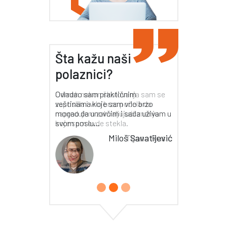
Šta kažu naši
polaznici?
Odmah nakon školovanja sam se
zaposlila i vrlo brzo počela da
napredujem zahvaljujući znanju
koje sam ovde stekla.
Tijana Rusić