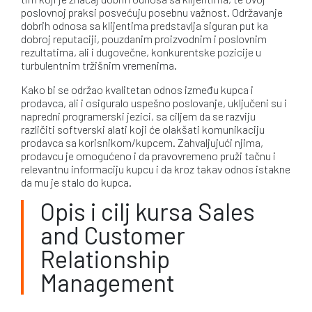
poslovnoj praksi posvećuju posebnu važnost. Održavanje
dobrih odnosa sa klijentima predstavlja siguran put ka
dobroj reputaciji, pouzdanim proizvodnim i poslovnim
rezultatima, ali i dugovečne, konkurentske pozicije u
turbulentnim tržišnim vremenima.
Kako bi se održao kvalitetan odnos između kupca i
prodavca, ali i osiguralo uspešno poslovanje, uključeni su i
napredni programerski jezici, sa ciljem da se razviju
različiti softverski alati koji će olakšati komunikaciju
prodavca sa korisnikom/kupcem. Zahvaljujući njima,
prodavcu je omogućeno i da pravovremeno pruži tačnu i
relevantnu informaciju kupcu i da kroz takav odnos istakne
da mu je stalo do kupca.
Opis i cilj kursa Sales
and Customer
Relationship
Management