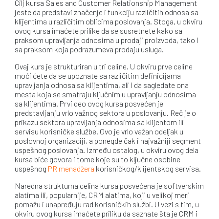
Cilj kursa Sales and Customer Relationship Management
jeste da predstavi značenje i funkciju različitih odnosa sa
klijentima u različitim oblicima poslovanja. Stoga, u okviru
ovog kursa imaćete prilike da se susretnete kako sa
praksom upravljanja odnosima u prodaji proizvoda, tako i
sa praksom koja podrazumeva prodaju usluga.
Ovaj kurs je strukturiran u tri celine. U okviru prve celine
moći ćete da se upoznate sa različitim definicijama
upravljanja odnosa sa klijentima, ali i da sagledate ona
mesta koja se smatraju ključnim u upravljanju odnosima
sa klijentima. Prvi deo ovog kursa posvećen je
predstavljanju vrlo važnog sektora u poslovanju. Reč je o
prikazu sektora upravljanja odnosima sa klijentom ili
servisu korisničke službe. Ovo je vrlo važan odeljak u
poslovnoj organizaciji, a ponegde čak i najvažniji segment
uspešnog poslovanja. Između ostalog, u okviru ovog dela
kursa biće govora i tome koje su to ključne osobine
uspešnog
PR menadžera
korisničkog/klijentskog servisa.
Naredna strukturna celina kursa posvećena je softverskim
alatima ili, popularnije, CRM alatima, koji u velikoj meri
pomažu i unapređuju rad korisničkih službi. U vezi s tim, u
okviru ovog kursa imaćete priliku da saznate šta je CRM i