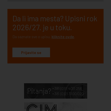
Da li ima mesta? Upisni rok
2026/27. je u toku.
Da saznate sve o upisu,
kliknite ovde
.
Prijavite se
+381 (0)11 4011 256
Pitanja?
+381 (0)21 3100 020