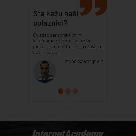
Šta kažu naši
polaznici?
Ovladao sam praktičnim
veštinama koje sam vrlo brzo
mogao da unovčim i sada uživam u
svom poslu...
Miloš Savatijević