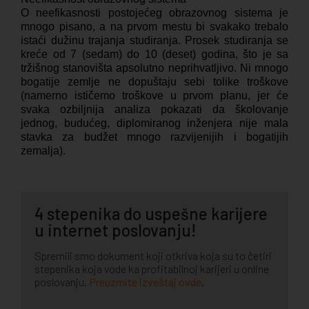
O neefikasnosti postojećeg obrazovnog sistema je
mnogo pisano, a na prvom mestu bi svakako trebalo
istaći dužinu trajanja studiranja. Prosek studiranja se
kreće od 7 (sedam) do 10 (deset) godina, što je sa
tržišnog stanovišta apsolutno neprihvatljivo. Ni mnogo
bogatije zemlje ne dopuštaju sebi tolike troškove
(namerno ističemo troškove u prvom planu, jer će
svaka ozbiljnija analiza pokazati da školovanje
jednog, budućeg, diplomiranog inženjera nije mala
stavka za budžet mnogo razvijenijih i bogatijih
zemalja).
4 stepenika do uspešne karijere
u internet poslovanju!
Spremili smo dokument koji otkriva koja su to četiri
stepenika koja vode ka profitabilnoj karijeri u online
poslovanju.
Preuzmite izveštaj ovde
.