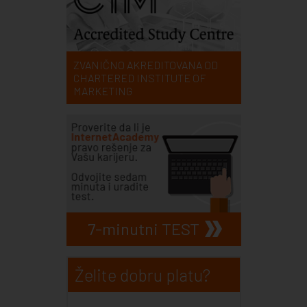
ZVANIČNO AKREDITOVANA OD
CHARTERED INSTITUTE OF
MARKETING
7-minutni TEST
Želite dobru platu?