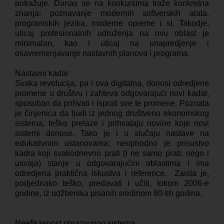
potražuje. Danas se na konkursima traže konkretna
znanja: poznavanje modernih softverskih alata,
programskih jezika, moderne opreme i sl. Takodje,
uticaj profesionalnih udruženja na ovu oblast je
minimalan, kao i uticaj na unapredjenje i
osavremenjavanje nastavnih planova i programa.
Nastavni kadar
Svaka revolucija, pa i ova digitalna, donosi odredjene
promene u društvu i zahteva odgovarajući novi kadar,
sposoban da prihvati i isprati sve te promene. Poznata
je činjenica da ljudi iz jednog društveno ekonomskog
sistema, teško prelaze i prihvataju novine koje novi
sistemi donose. Tako je i u slučaju nastave na
edukativnim ustanovama: neophodno je prisustvo
kadra koji svakodnevno prati (i ne samo prati, nego i
usvaja) stanje u odgovarajućim oblastima i ima
odredjena praktična iskustva i reference. Zaista je,
podjednako teško, predavati i učiti, tokom 2006-e
godine, iz udžbenika pisanih sredinom 80-tih godina.
Neefikasnost obrazovnog sistema