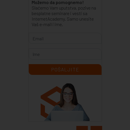
Možemo da pomognemo!
Slaćemo Vam uputstva, pozive na
besplatne seminare i vesti sa
InternetAcademy. Samo unesite
Vaš e-mail i ime.