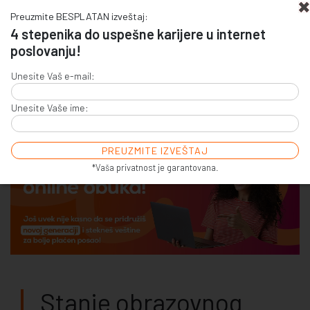
Preuzmite BESPLATAN izveštaj:
4 stepenika do uspešne karijere u internet
poslovanju!
+381 (0)11 4011 256
Unesite Vaš e-mail:
+381 (0)11 7856 156
Unesite Vaše ime:
E-COMMERCE & SALES
ONLINE COMMUNICATION
ONLINE ADVERTISING
E-BUSINESS & E-MARKETING
*Vaša privatnost je garantovana.
Stanje obrazovnog