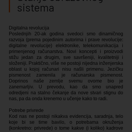
sistema
Digitalna revolucija
Poslednjih 20-ak godina svedoci smo dinamičnog
razvoja (prema pojedinim autorima i prave revolucije:
digitalne revolucije) elektronike, telekomunikacija i
primenjenog računarstva. Novi koncepti i proizvodi
stižu jedan za drugim, sve savršeniji, kvalitetniji i
složeniji. Praktično, više ne postoji nijedna inženjerska
oblast u kojoj računari nisu našli primenu. Jezičku
pismenost zamenila je računarska pismenost.
Doprinos naše zemlje svemu ovome bio je
zanemarljiv. U prevodu, kao da smo unapred
odredjeni na stalno čekanje da nove stvari stignu do
nas, pa da onda krenemo u učenje kako to radi.
Potrebe privrede
Kod nas ne postoji nikakva evidencija, saradnja, telo
koje bi se time bavilo, o potrebama okruženja
(konkretno: privrede) o tome kakve (i koliko) kadrove