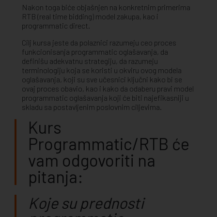
Nakon toga biće objašnjen na konkretnim primerima
RTB (real time bidding) model zakupa, kao i
programmatic direct.
Cilj kursa jeste da polaznici razumeju ceo proces
funkcionisanja programmatic oglašavanja, da
definišu adekvatnu strategiju, da razumeju
terminologiju koja se koristi u okviru ovog modela
oglašavanja, koji su sve učesnici ključni kako bi se
ovaj proces obavio, kao i kako da odaberu pravi model
programmatic oglašavanja koji će biti najefikasniji u
skladu sa postavljenim poslovnim ciljevima.
Kurs
Programmatic/RTB će
vam odgovoriti na
pitanja:
Koje su prednosti