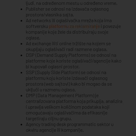
ljudi, na određenom mestu u određeno vreme.
Publisher se odnosi na izdavača oglasnog
prostora/vlasnika sajta.
Ad networks ili oglašivačka mreža koja ima
softversku
platformu za reklamiranje
i povezuje
kompanije koje žele da distribuiraju svoje
oglase.
Ad exchange iliti online tržište na kojem se
okupljaju oglašivači radi razmene oglasa.
DSP (Demand Supply Platforms) se odnosi na
platforme koje koriste oglašivači/agencije kako
bi kupovali oglasni prostor.
SSP (Supply Side Platform) se odnosi na
platformu koju koriste izdavači oglasnog
prostora (web sajtovi) kako bi mogao da se
uključi u razmenu oglasa.
DMP (Data Management Platform) je
centralizovana platforma koja prikuplja, analizira
i upravlja velikom količinom podataka koji
omogućavaju oglašivačima da efikasnije
targetiraju ciljnu grupu.
Agency trading desk programmatic sektor u
okviru agencije ili kompanije.