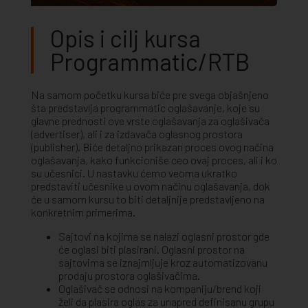
Opis i cilj kursa
Programmatic/RTB
Na samom početku kursa biće pre svega objašnjeno
šta predstavlja programmatic oglašavanje, koje su
glavne prednosti ove vrste oglašavanja za oglašivača
(advertiser), ali i za izdavača oglasnog prostora
(publisher). Biće detaljno prikazan proces ovog načina
oglašavanja, kako funkcioniše ceo ovaj proces, ali i ko
su učesnici. U nastavku ćemo veoma ukratko
predstaviti učesnike u ovom načinu oglašavanja, dok
će u samom kursu to biti detaljnije predstavljeno na
konkretnim primerima.
Sajtovi na kojima se nalazi oglasni prostor gde
će oglasi biti plasirani. Oglasni prostor na
sajtovima se iznajmljuje kroz automatizovanu
prodaju prostora oglašivačima.
Oglašivač se odnosi na kompaniju/brend koji
želi da plasira oglas za unapred definisanu grupu