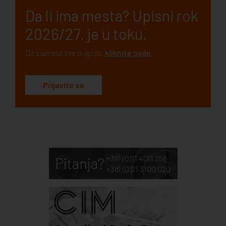
Da li ima mesta? Upisni rok
2026/27. je u toku.
Da saznate sve o upisu,
kliknite ovde
.
Prijavite se
+381 (0)11 4011 256
Pitanja?
+381 (0)21 3100 020