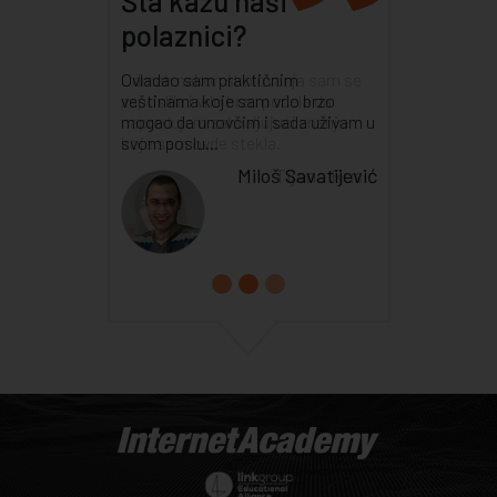
Šta kažu naši
polaznici?
Odmah nakon školovanja sam se
zaposlila i vrlo brzo počela da
napredujem zahvaljujući znanju
koje sam ovde stekla.
Tijana Rusić