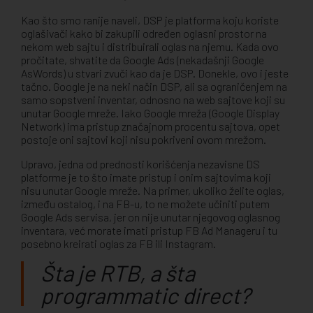
Kao što smo ranije naveli, DSP je platforma koju koriste
oglašivači kako bi zakupili određen oglasni prostor na
nekom web sajtu i distribuirali oglas na njemu. Kada ovo
pročitate, shvatite da Google Ads (nekadašnji Google
AsWords) u stvari zvuči kao da je DSP. Donekle, ovo i jeste
tačno. Google je na neki način DSP, ali sa ograničenjem na
samo sopstveni inventar, odnosno na web sajtove koji su
unutar Google mreže. Iako Google mreža (Google Display
Network) ima pristup značajnom procentu sajtova, opet
postoje oni sajtovi koji nisu pokriveni ovom mrežom.
Upravo, jedna od prednosti korišćenja nezavisne DS
platforme je to što imate pristup i onim sajtovima koji
nisu unutar Google mreže. Na primer, ukoliko želite oglas,
između ostalog, i na FB-u, to ne možete učiniti putem
Google Ads servisa, jer on nije unutar njegovog oglasnog
inventara, već morate imati pristup FB Ad Manageru i tu
posebno kreirati oglas za FB ili Instagram.
Šta je RTB, a šta
programmatic direct?