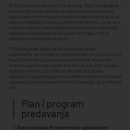
RTB je skraćeno od Real Time Bidding. Real Time Bidding
je aukcijski zakup određenog oglasnog prostora nekog
sajta u realnom vremenu (u trenutku kada korisnik pristupi
sajtu) po najboljoj mogućoj ceni u tom trenutku. Ovde se u
realnom vremenu prema podacima o korisniku oglašivači
nadmeću u aukciji kako bi prikazali svoj oglas, koji je
relevantan korisnikovom profilu.
RTB jeste jedan jedan od oblika programmatic
oglašavanja, ali ne treba ih poistovećivati, jer ne koriste svi
Real Time Bidding u okviru programmatica. Na primer,
imamo programmatic direct koji ne vrši aukcijski zakup u
realnom vremenu. On funkcioniše tako što se kao
oglašivač unapred dogovorite sa nekim sajtom oko zakupa
oglasnog prostora za određeni broj impresija, ali po fiksnoj
ceni.
Plan i program
predavanja
1. Šta predstavlja Programmatic oglašavanje?