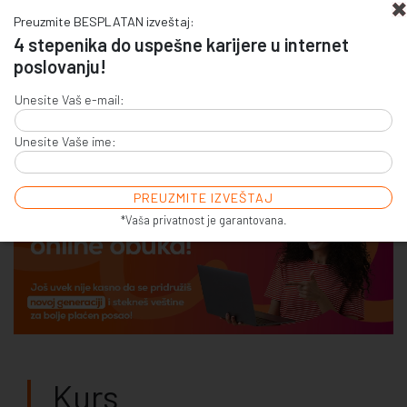
Preuzmite BESPLATAN izveštaj:
4 stepenika do uspešne karijere u internet
poslovanju!
+381 (0)11 4011 256
Unesite Vaš e-mail:
+381 (0)11 7856 156
Unesite Vaše ime:
E-COMMERCE & SALES
ONLINE COMMUNICATION
ONLINE ADVERTISING
E-BUSINESS & E-MARKETING
*Vaša privatnost je garantovana.
Kurs