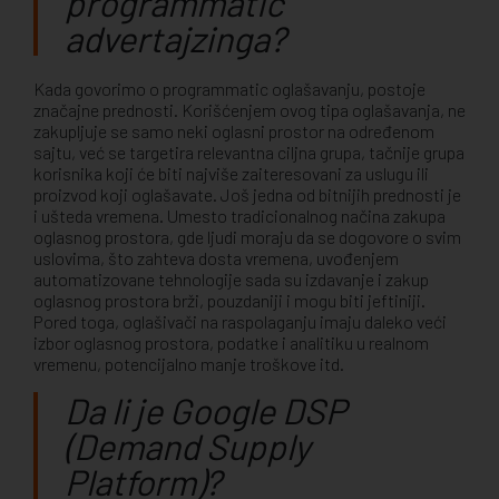
programmatic
advertajzinga?
Kada govorimo o programmatic oglašavanju, postoje
značajne prednosti. Korišćenjem ovog tipa oglašavanja, ne
zakupljuje se samo neki oglasni prostor na određenom
sajtu, već se targetira relevantna ciljna grupa, tačnije grupa
korisnika koji će biti najviše zaiteresovani za uslugu ili
proizvod koji oglašavate. Još jedna od bitnijih prednosti je
i ušteda vremena. Umesto tradicionalnog načina zakupa
oglasnog prostora, gde ljudi moraju da se dogovore o svim
uslovima, što zahteva dosta vremena, uvođenjem
automatizovane tehnologije sada su izdavanje i zakup
oglasnog prostora brži, pouzdaniji i mogu biti jeftiniji.
Pored toga, oglašivači na raspolaganju imaju daleko veći
izbor oglasnog prostora, podatke i analitiku u realnom
vremenu, potencijalno manje troškove itd.
Da li je Google DSP
(Demand Supply
Platform)?