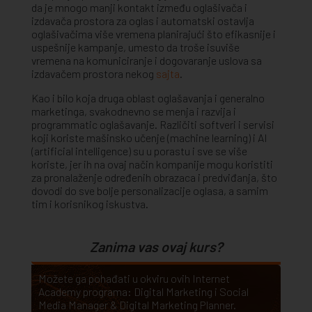
da je mnogo manji kontakt između oglašivača i
izdavača prostora za oglas i automatski ostavlja
oglašivačima više vremena planirajući što efikasnije i
uspešnije kampanje, umesto da troše isuviše
vremena na komuniciranje i dogovaranje uslova sa
izdavačem prostora nekog
sajta
.
Kao i bilo koja druga oblast oglašavanja i generalno
marketinga, svakodnevno se menja i razvija i
programmatic oglašavanje. Različiti softveri i servisi
koji koriste mašinsko učenje (machine learning) i AI
(artificial intelligence) su u porastu i sve se više
koriste, jer ih na ovaj način kompanije mogu koristiti
za pronalaženje određenih obrazaca i predviđanja, što
dovodi do sve bolje personalizacije oglasa, a samim
tim i korisnikog iskustva.
Zanima vas ovaj kurs?
Možete ga pohađati u okviru ovih Internet
Academy programa:
Digital Marketing
i
Social
Media Manager & Digital Marketing Planner
.