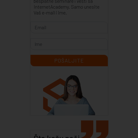
besplatne seminare i vesti sa
InternetAcademy. Samo unesite
Vaš e-mail i ime.