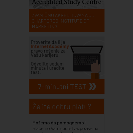
ZVANIČNO AKREDITOVANA OD
CHARTERED INSTITUTE OF
MARKETING
7-minutni TEST
Želite dobru platu?
Možemo da pomognemo!
Slaćemo Vam uputstva, pozive na