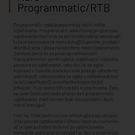
Programmatic/RTB
Programmatic oglašavanje menja način online
oglašavanja. Programmatic advertising (programsko
oglašavanje) bazira se na automatizovanoj tehnologiji
koja je zasnovana na metodologiji kupovine, prodaje i
distribuiranja oglasa na određeno mesto (placement).
Zamisao jeste da se povećaju efikasnost i
transparentnost samih oglasa, oglašivača i izdavača
prostora za oglašavanje, tako što će se oglas
kupovati u trenutku kada korisnik pristupi određenoj
web lokaciji, odnosno bira se oglas u milisekundi koji
će biti najefikasniji za korisnika kojem će biti
prikazan. To je nedostižno za bilo kojeg čoveka. Zato
se ovde često postavlja pitanje da li programmatic
oglašavanje znači da nam ljudi nisu potrebni i da ih
roboti menjaju?
I da i ne. Ovde jeste osnova tehnologija koja ubrzava
čitav proces oglašavanja i njihovu isporuku korisniku,
ali je opet potrebno ljudstvo za optimizovanje
kampanje, planiranje strategije i sl. Ovo u stvari znači