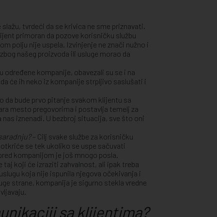
lažu, tvrdeći da se krivica ne sme priznavati.
klijent primoran da pozove korisničku službu
m polju nije uspela. Izvinjenje ne znači nužno i
e zbog našeg proizvoda ili usluge morao da
ugu određene kompanije, obavezali su se i na
da će ih neko iz kompanije strpljivo saslušati i
lo da bude prvo pitanje svakom klijentu sa
ara mesto pregovorima i postavlja temelj za
 nas iznenadi. U bezbroj situacija, sve što oni
 saradnju?
– Cilj svake službe za korisničku
otkriće se tek ukoliko se uspe sačuvati
e, pred kompanijom je još mnogo posla.
taj koji će izraziti zahvalnost, ali ipak treba
uslugu koja nije ispunila njegova očekivanja i
uge strane, kompanija je sigurno stekla vredne
vljavaju.
unikaciji sa klijentima?