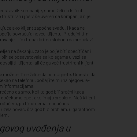
edstavnik kompanije, samo želi da klijent
 frustriran i još više uveren da kompanija nije
ujuće ako klijent započne svađu. I kada ne
 opcija povraćaja novca klijentu. Prodajni tim
ravanje. Tim treba da ima slobodu da pronalazi
ljen na čekanju, zato je bolje biti specifičan i
o bih se posavetovala sa kolegama u vezi sa
jiti klijenta, ali će ga već frustrirani klijent
ne možete ili ne želite da pomognete. Umesto da
 čekao na telefonu, pošaljite mu na njegovu e-
nim informacijama.
 rečeno da smo, koliko god bili srećni kada
h dočekamo opet ako imaju problem. Naš klijent
izvođačem, pa time nema mogućnost
u uzela novac, šta god bio problem, u garantnom
blem.
egovog uvođenja u