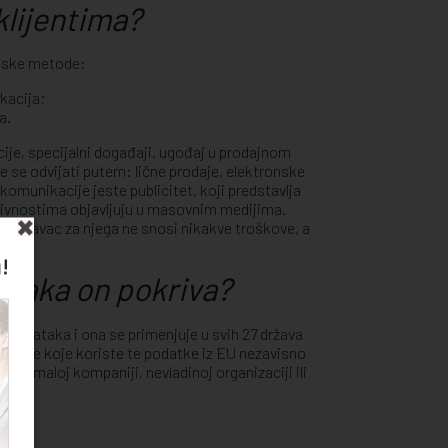
klijentima?
ijske metode:
kacija;
a.
je, specijalni događaji, ugođaj u prodajnom
 se odvijati putem: lične prodaje, elektronske
munikacije jeste publicitet, koji predstavlja
ktivnostima objavljuju u masovnim medijima.
a prodavac za njega ne snosi nikakve troškove, a
!
ataka on pokriva?
h podataka i ona se primenjuje u svih 27 država
panije koje koriste te podatke iz EU nezavisno
oj ili maloj kompaniji, nevladinoj organizaciji ili