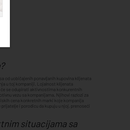
enta;
a?
sa od uobičajenih ponavljanih kupovina klijenata
nja u toj kompaniji. Lojalnost klijenata
da će se odupirati aktivnostima konkurentnih
motivnu vezu sa kompanijama. Njihovi razlozi za
 niskih cena konkretnih marki koje kompanija
prijatelje i porodicu da kupuju u njoj, prenoseći
iktnim situacijama sa