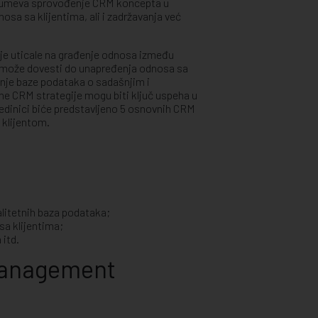
azumeva sprovođenje CRM koncepta u
osa sa klijentima, ali i zadržavanja već
je uticale na građenje odnosa između
ta može dovesti do unapređenja odnosa sa
aranje baze podataka o sadašnjim i
ne CRM strategije mogu biti ključ uspeha u
jedinici biće predstavljeno 5 osnovnih CRM
 klijentom.
alitetnih baza podataka;
sa klijentima;
 itd.
Management