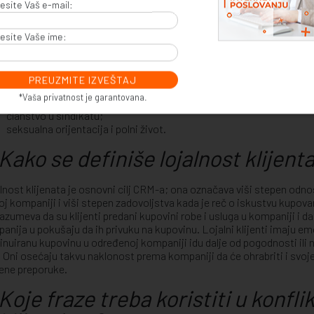
esite Vaš e-mail:
osnovni podaci – ime, prezime, broj ličnog identifikacionog dokum
podaci iz ličnog identifikacionog dokumenta;
biometrijski podaci;
esite Vaše ime:
genetski podaci;
zdravstveni karton;
etnička pripadnost;
ekonomsko stanje;
*Vaša privatnost je garantovana.
IP adrese;
članstvo u sindikatu;
seksualna orijentacija i polni život.
Kako se definiše lojalnost klijent
lnost klijenata je osnovni cilj CRM-a; ona označava viši stepen odno
toj kompaniji i viši stepen zadovoljstva kada je reč o iskustvu kupova
azumeva da su klijenti predani kupovini robe i usluga u kompaniji i 
anija u pokušaju da ih privuku na kupovinu. Lojalni klijenti imaju e
inuiranu kupovinu u određenoj kompaniji idu dalje od pogodnosti ili
. Oni osećaju takvu naklonost prema kompaniji da će ohrabriti i svoje 
ne preporuke.
Koje fraze treba koristiti u konfl