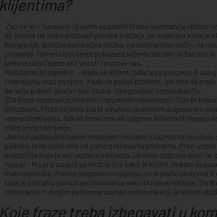
klijentima?
Žao mi je.
– Sa ovom izjavom se pravni timovi kompanija obično ne s
Ali ovome ne treba pridavati previše značaja, jer svaki put kada je 
kompanije, dotična korisnička služba, na svojevrstan način, na neko
priznanje. Iskreno izvinjenje pokazaće klijentu da nam je žao što j
prekine uobičajene aktivnosti i pozove nas.
Rešićemo to zajedno.
– Kada se klijenti odluče za proizvod ili usl
finansijsku vezu sa njom. Kada se pojavi problem, oni žele da znaju 
da neće pobeći glavom bez obzira, izbegavajući komunikaciju.
Šta biste smatrali poštenim i razumnim rešenjem?
– Ovo bi treba
pritužbom. Pitati klijenta šta bi smatrao poštenim dogovorom otv
realna očekivanja. Nikad se ne zna, ali odgovor klijenta bi mogao da
traže jeste izvinjenje.
Jeste li zadovoljni našim rešenjem i hoćete li razmotriti buduću
podršku je da učini više od samog rešavanja problema. Pravi uspeh 
investicija koja je već uložena u klijenta. Ukoliko odgovor glasi n
Hvala!
– Na prvi pogled se možda čini kako bi klijent trebalo da bude 
malo razmisliti. Prema njegovom mišljenju, on je platio proizvod ili 
tada je potražio pomoć profesionalca kako bi našao rešenje. Sa dr
informacije o svojim performansama i načinu na koji je klijenti doži
Koje fraze treba izbegavati u kom