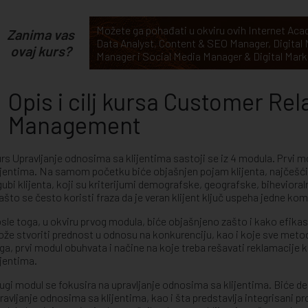
Možete ga pohađati u okviru ovih Internet A
Zanima vas
Data Analyst
,
Content & SEO Manager
,
Digital
ovaj kurs?
Manager
i
Social Media Manager & Digital Mark
Opis i cilj kursa Customer Rel
Management
rs Upravljanje odnosima sa klijentima sastoji se iz 4 modula. Prvi m
ijentima. Na samom početku biće objašnjen pojam klijenta, najčešći
gubi klijenta, koji su kriterijumi demografske, geografske, biheviora
zašto se često koristi fraza da je veran klijent ključ uspeha jedne ko
sle toga, u okviru prvog modula, biće objašnjeno zašto i kako efika
že stvoriti prednost u odnosu na konkurenciju, kao i koje sve meto
ga, prvi modul obuhvata i načine na koje treba rešavati reklamacije 
ijentima.
ugi modul se fokusira na upravljanje odnosima sa klijentima. Biće de
ravljanje odnosima sa klijentima, kao i šta predstavlja integrisani p