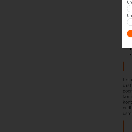
Un
Un
Loja
u is
podr
komp
kont
nudi
usme