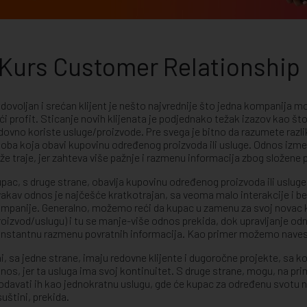
Kurs Customer Relationshi
dovoljan i srećan klijent je nešto najvrednije što jedna kompanija mo
ći profit. Sticanje novih klijenata je podjednako težak izazov kao što
dovno koriste usluge/proizvode. Pre svega je bitno da razumete razliku
oba koja obavi kupovinu određenog proizvoda ili usluge. Odnos izm
že traje, jer zahteva više pažnje i razmenu informacija zbog složene p
pac, s druge strane, obavlja kupovinu određenog proizvoda ili uslug
akav odnos je najčešće kratkotrajan, sa veoma malo interakcije i b
mpanije. Generalno, možemo reći da kupac u zamenu za svoj novac
roizvod/uslugu) i tu se manje-više odnos prekida, dok upravljanje 
nstantnu razmenu povratnih informacija. Kao primer možemo naves
i, sa jedne strane, imaju redovne klijente i dugoročne projekte, sa ko
nos, jer ta usluga ima svoj kontinuitet. S druge strane, mogu, na primer,
odavati ih kao jednokratnu uslugu, gde će kupac za određenu svotu n
suštini, prekida.