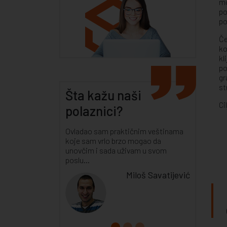
mo
po
po
Če
ko
kl
po
gr
st
Šta kažu naši
Ci
polaznici?
Ovladao sam praktičnim veštinama
koje sam vrlo brzo mogao da
unovčim i sada uživam u svom
poslu...
Miloš Savatijević