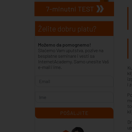
7-minutni TEST
Želite dobru platu?
Možemo da pomognemo!
Slaćemo Vam uputstva, pozive na
besplatne seminare i vesti sa
InternetAcademy. Samo unesite Vaš
e-mail i ime.
Ku
kl
iz
i 
Po
mo
to
kl
Dr
up