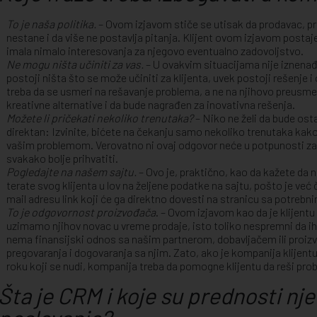
To je naša politika.
– Ovom izjavom stiče se utisak da prodavac, pr
nestane i da više ne postavlja pitanja. Klijent ovom izjavom postaje
imala nimalo interesovanja za njegovo eventualno zadovoljstvo.
Ne mogu ništa učiniti za vas.
– U ovakvim situacijama nije iznenađ
postoji ništa što se može učiniti za klijenta, uvek postoji rešenje i
treba da se usmeri na rešavanje problema, a ne na njihovo preusme
kreativne alternative i da bude nagrađen za inovativna rešenja.
Možete li pričekati nekoliko trenutaka?
– Niko ne želi da bude ostav
direktan: Izvinite, bićete na čekanju samo nekoliko trenutaka kak
vašim problemom. Verovatno ni ovaj odgovor neće u potpunosti zadovol
svakako bolje prihvatiti.
Pogledajte na našem sajtu.
– Ovo je, praktično, kao da kažete da 
terate svog klijenta u lov na željene podatke na sajtu, pošto je već
mail adresu link koji će ga direktno dovesti na stranicu sa potreb
To je odgovornost proizvođača
. – Ovom izjavom kao da je klijentu
uzimamo njihov novac u vreme prodaje, isto toliko nespremni da i
nema finansijski odnos sa našim partnerom, dobavljačem ili pro
pregovaranja i dogovaranja sa njim. Zato, ako je kompanija klijent
roku koji se nudi, kompanija treba da pomogne klijentu da reši pro
Šta je CRM i koje su prednosti nj