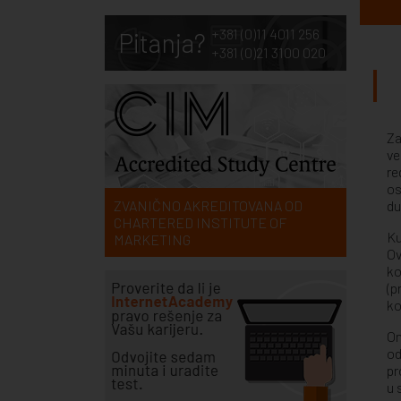
+381 (0)11 4011 256
Pitanja?
+381 (0)21 3100 020
Za
ve
re
os
ZVANIČNO AKREDITOVANA OD
du
CHARTERED INSTITUTE OF
Ku
MARKETING
Ov
ko
(p
ko
On
od
pr
u 