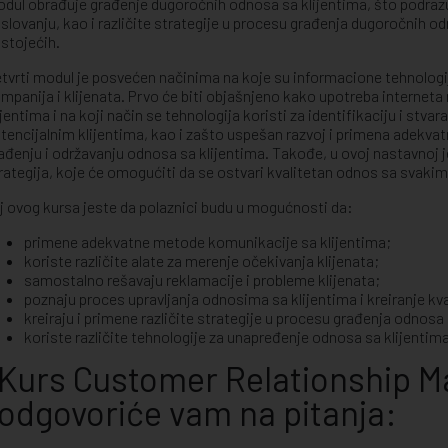
dul obrađuje građenje dugoročnih odnosa sa klijentima, što podr
slovanju, kao i različite strategije u procesu građenja dugoročnih odn
stojećih.
tvrti modul je posvećen načinima na koje su informacione tehnologi
mpanija i klijenata. Prvo će biti objašnjeno kako upotreba interne
ijentima i na koji način se tehnologija koristi za identifikaciju i stv
tencijalnim klijentima, kao i zašto uspešan razvoj i primena adekvat
ađenju i održavanju odnosa sa klijentima. Takođe, u ovoj nastavnoj 
rategija, koje će omogućiti da se ostvari kvalitetan odnos sa svakim
lj ovog kursa jeste da polaznici budu u mogućnosti da:
primene adekvatne metode komunikacije sa klijentima;
koriste različite alate za merenje očekivanja klijenata;
samostalno rešavaju reklamacije i probleme klijenata;
poznaju proces upravljanja odnosima sa klijentima i kreiranje kv
kreiraju i primene različite strategije u procesu građenja odnosa 
koriste različite tehnologije za unapređenje odnosa sa klijentima
Kurs Customer Relationship 
odgovoriće vam na pitanja: