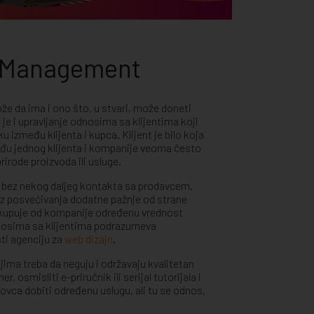
p Management
že da ima i ono što, u stvari, može doneti
 je i upravljanje odnosima sa klijentima koji
 između klijenta i kupca. Klijent je bilo koja
eđu jednog klijenta i kompanije veoma često
rirode proizvoda ili usluge.
e bez nekog daljeg kontakta sa prodavcem.
ez posvećivanja dodatne pažnje od strane
 kupuje od kompanije određenu vrednost
odnosima sa klijentima podrazumeva
ti agenciju za
web dizajn
.
jima treba da neguju i održavaju kvalitetan
 osmisliti e-priručnik ili serijal tutorijala i
ovca dobiti određenu uslugu, ali tu se odnos,