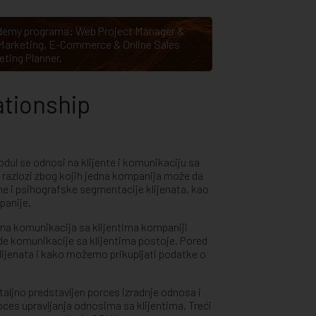
cademy programa:
Web Project Manager &
 Marketing
,
E-Commerce & Online Sales
eting Planner
.
ationship
odul se odnosi na klijente i komunikaciju sa
 razlozi zbog kojih jedna kompanija može da
lne i psihografske segmentacije klijenata, kao
mpanije.
sna komunikacija sa klijentima kompaniji
de komunikacije sa klijentima postoje. Pored
klijenata i kako možemo prikupljati podatke o
taljno predstavljen porces izradnje odnosa i
roces upravljanja odnosima sa klijentima. Treći