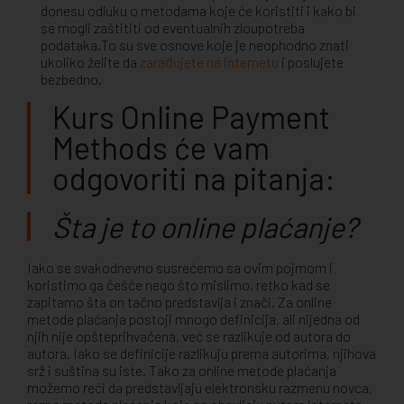
donesu odluku o metodama koje će koristiti i kako bi
se mogli zaštititi od eventualnih zloupotreba
podataka.To su sve osnove koje je neophodno znati
ukoliko želite da
zarađujete na internetu
i poslujete
bezbedno.
Kurs Online Payment
Methods će vam
odgovoriti na pitanja:
Šta je to online plaćanje?
Iako se svakodnevno susrećemo sa ovim pojmom i
koristimo ga češće nego što mislimo, retko kad se
zapitamo šta on tačno predstavlja i znači. Za online
metode plaćanja postoji mnogo definicija, ali nijedna od
njih nije opšteprihvaćena, već se razlikuje od autora do
autora. Iako se definicije razlikuju prema autorima, njihova
srž i suština su iste. Tako za online metode plaćanja
možemo reći da predstavljaju elektronsku razmenu novca,