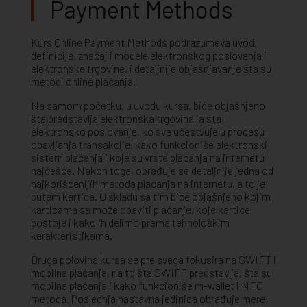
Payment Methods
Kurs Online Payment Methods podrazumeva uvod,
definicije, značaj i modele elektronskog poslovanja i
elektronske trgovine, i detaljnije objašnjavanje šta su
metodi online plaćanja.
Na samom početku, u uvodu kursa, biće objašnjeno
šta predstavlja elektronska trgovina, a šta
elektronsko poslovanje, ko sve učestvuje u procesu
obavljanja transakcije, kako funkcioniše elektronski
sistem plaćanja i koje su vrste plaćanja na internetu
najčešće. Nakon toga, obrađuje se detaljnije jedna od
najkorišćenijih metoda plaćanja na internetu, a to je
putem kartica. U skladu sa tim biće objašnjeno kojim
karticama se može obaviti plaćanje, koje kartice
postoje i kako ih delimo prema tehnološkim
karakteristikama.
Druga polovina kursa se pre svega fokusira na SWIFT i
mobilna plaćanja, na to šta SWIFT predstavlja, šta su
mobilna plaćanja i kako funkcioniše m-wallet i NFC
metoda. Poslednja nastavna jedinica obrađuje mere