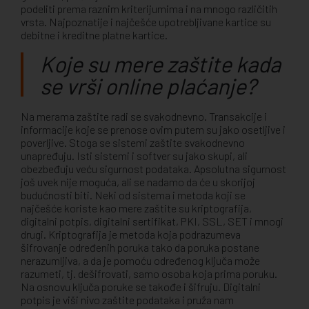
podeliti prema raznim kriterijumima i na mnogo različitih
vrsta. Najpoznatije i najčešće upotrebljivane kartice su
debitne i kreditne platne kartice.
Koje su mere zaštite kada
se vrši online plaćanje?
Na merama zaštite radi se svakodnevno. Transakcije i
informacije koje se prenose ovim putem su jako osetljive i
poverljive. Stoga se sistemi zaštite svakodnevno
unapređuju. Isti sistemi i softver su jako skupi, ali
obezbeđuju veću sigurnost podataka. Apsolutna sigurnost
još uvek nije moguća, ali se nadamo da će u skorijoj
budućnosti biti. Neki od sistema i metoda koji se
najčešće koriste kao mere zaštite su kriptografija,
digitalni potpis, digitalni sertifikat, PKI, SSL, SET i mnogi
drugi. Kriptografija je metoda koja podrazumeva
šifrovanje određenih poruka tako da poruka postane
nerazumljiva, a da je pomoću određenog ključa može
razumeti, tj. dešifrovati, samo osoba koja prima poruku.
Na osnovu ključa poruke se takođe i šifruju. Digitalni
potpis je viši nivo zaštite podataka i pruža nam