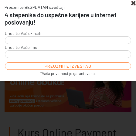
Preuzmite BESPLATAN izveštaj:
4 stepenika do uspešne karijere u internet
poslovanju!
+381 (0)11 4011 256
Unesite Vaš e-mail:
+381 (0)11 7856 156
Unesite Vaše ime:
E-COMMERCE & SALES
ONLINE COMMUNICATION
ONLINE ADVERTISING
E-BUSINESS & E-MARKETING
*Vaša privatnost je garantovana.
Kurs Online Payment