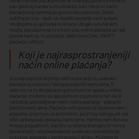
razne metode plaćanja koje se obavljaju putem interneta
kao glavnog kanala komunikacije, kao i da je to način
plaćanja koji zamenjuje gotovinsko plaćanje. Dakle,
suština je ista – da bi se obavilo plaćanje ovim putem,
neophodna je upotreba interneta i drugih računarskih
mreža, bez obzira na to o kom vidu online plaćanja se radi
(platne kartice, m-plaćanja, elektronski ček, SWIFT
plaćanja i slično).
Koji je najrasprostranjeniji
način online plaćanja?
Dva najrasprostranjenija načina plaćanja su svakako
plaćanje gotovinom i plaćanje platnim karticama. S
obzirom na to da plaćanje gotovinom ne spada u online
plaćanja, možemo sa apsolutnom sigurnošću reći da je
najčešće upotrebljavan način online plaćanja – plaćanje
platnim karticama. Plaćanje ovim putem je izuzetno lako i
pogodno, pogotovu za potrošače, pa iz tog razloga oni sve
više i pribegavaju plaćanju karticama. Kartice nam donose
mnogo pogodnosti, kao što su stalna dostupnost novca
(bankomati), veća bezbednost u odnosu na korišćenje
gotovine, plaćanje u inostranstvu i slično. Možemo ih