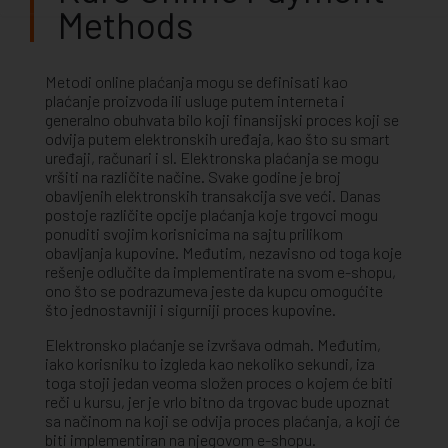
Methods
Metodi online plaćanja mogu se definisati kao
plaćanje proizvoda ili usluge putem interneta i
generalno obuhvata bilo koji finansijski proces koji se
odvija putem elektronskih uređaja, kao što su smart
uređaji, računari i sl. Elektronska plaćanja se mogu
vršiti na različite načine. Svake godine je broj
obavljenih elektronskih transakcija sve veći. Danas
postoje različite opcije plaćanja koje trgovci mogu
ponuditi svojim korisnicima na sajtu prilikom
obavljanja kupovine. Međutim, nezavisno od toga koje
rešenje odlučite da implementirate na svom e-shopu,
ono što se podrazumeva jeste da kupcu omogućite
što jednostavniji i sigurniji proces kupovine.
Elektronsko plaćanje se izvršava odmah. Međutim,
iako korisniku to izgleda kao nekoliko sekundi, iza
toga stoji jedan veoma složen proces o kojem će biti
reči u kursu, jer je vrlo bitno da trgovac bude upoznat
sa načinom na koji se odvija proces plaćanja, a koji će
biti implementiran na njegovom e-shopu.