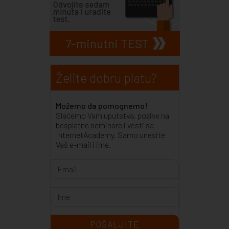
7-minutni TEST
Želite dobru platu?
Možemo da pomognemo!
Slaćemo Vam uputstva, pozive na
besplatne seminare i vesti sa
InternetAcademy. Samo unesite
Vaš e-mail i ime.