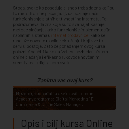
Stoga, svako ko poseduje e-shop treba da zna koji su
to metodi online plaćanja, tj. da poznaje način
funkcionisanja platnih aktivnosti na internetu. To
podrazumeva da zna koje su to sve najefikasnije
metode plaćanja, kako funkcioniše implementacija
naplatnih sistema u
internet prodavnice
, kako se
rapolaže novcem u online okruženju i koji sve to
servisi postoje. Zato će pohađanjem ovog kursa
polaznici naučiti kako da izaberu bezbedan sistem
online plaćanja i efikasno rukovode novčanim
sredstvima u digitalnom svetu.
Zanima vas ovaj kurs?
Možete ga pohađati u okviru ovih Internet
Academy programa:
Digital Marketing
i
E-
Commerce & Online Sales Manager
.
Opis i cilj kursa Online