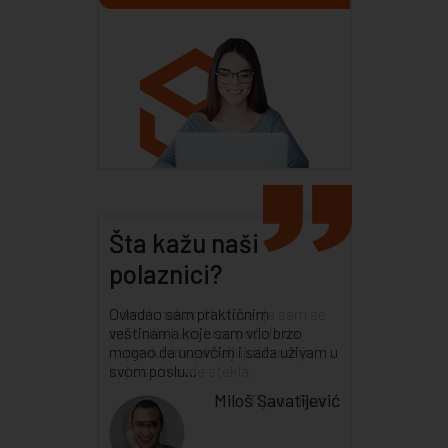
Šta kažu naši
polaznici?
Odmah nakon školovanja sam se
zaposlila i vrlo brzo počela da
napredujem zahvaljujući znanju
koje sam ovde stekla.
Tijana Rusić