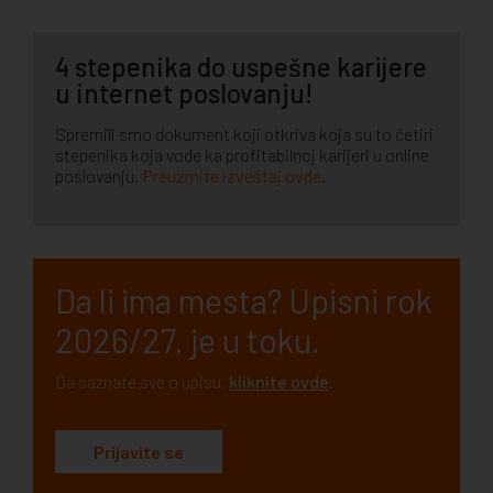
4 stepenika do uspešne karijere
u internet poslovanju!
Spremili smo dokument koji otkriva koja su to četiri
stepenika koja vode ka profitabilnoj karijeri u online
poslovanju.
Preuzmite izveštaj ovde
.
Da li ima mesta? Upisni rok
2026/27. je u toku.
Da saznate sve o upisu,
kliknite ovde
.
Prijavite se