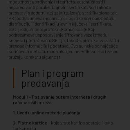
mogućnost utvrđivanja integriteta, autentičnosti i
neporecivosti poruke. Digitalni sertifikat, koji takođe
predstavlja dodatni sloj zaštite, izdaju sertifikaciona tela.
PKI podrazumeva mehanizme i politike koji obezbeđuju
distribuciju i identifikaciju javnih ključeva i sertifikata.
SSL je sigurnosni protokol komunikacije koji
podrazumeva uspostavljanje šifrovane veze između
servera i pretraživača. SET je, takođe, protokol za zaštitu
prenosa informacija i podataka. Ovo su neke od najčešće
korišćenih metoda, mada nisu jedine. Efikasne su i zasad
pružaju korektnu sigurnost.
Plan i program
predavanja
Modul 1 – Poslovanje putem interneta i drugih
računarskih mreža
1. Uvod u online metode plaćanja
2. Platne kartice
– koje vrste kartica postoje i kako
funkcionišu