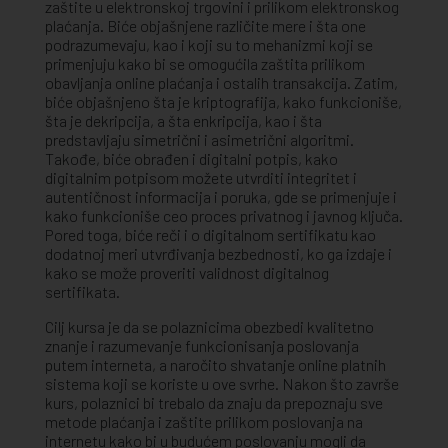
zaštite u elektronskoj trgovini i prilikom elektronskog
plaćanja. Biće objašnjene različite mere i šta one
podrazumevaju, kao i koji su to mehanizmi koji se
primenjuju kako bi se omogućila zaštita prilikom
obavljanja online plaćanja i ostalih transakcija. Zatim,
biće objašnjeno šta je kriptografija, kako funkcioniše,
šta je dekripcija, a šta enkripcija, kao i šta
predstavljaju simetrični i asimetrični algoritmi.
Takođe, biće obrađen i digitalni potpis, kako
digitalnim potpisom možete utvrditi integritet i
autentičnost informacija i poruka, gde se primenjuje i
kako funkcioniše ceo proces privatnog i javnog ključa.
Pored toga, biće reči i o digitalnom sertifikatu kao
dodatnoj meri utvrđivanja bezbednosti, ko ga izdaje i
kako se može proveriti validnost digitalnog
sertifikata.
Cilj kursa je da se polaznicima obezbedi kvalitetno
znanje i razumevanje funkcionisanja poslovanja
putem interneta, a naročito shvatanje online platnih
sistema koji se koriste u ove svrhe. Nakon što završe
kurs, polaznici bi trebalo da znaju da prepoznaju sve
metode plaćanja i zaštite prilikom poslovanja na
internetu kako bi u budućem poslovanju mogli da