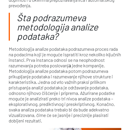
prevođenja.
Šta podrazumeva
metodologija analize
podataka?
Metodologija analize podataka podrazumeva proces rada
na podacima koji je moguće ispratiti kroz nekoliko ključnih
instanci. Prva instanca odnosi se na neophodnost
razumevanja potreba poslovanjа jedne kompanije.
Metodologija analize podataka potom podrazumeva
prikupljanje podataka i razumevanje njihove strukture i
karakteristika. Jedna od vrlo važnih praksi prilikom
pristupanja analizi podataka je održavanje podataka,
odnosno njihovo čišćenje i priprema. Ažurirane podatke
moguće je analizirati preko tri nivoa analize podataka –
eksplorativnog, prediktivnog i preskriptivnog. Konačno,
svaka analiza podataka trebalo bi da bude adekvatno
vizualizovana, čime će se jasnije i preciznije plasirati
dobijeni rezultati.