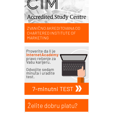
ZVANIČNO AKREDITOVANA OD
CHARTERED INSTITUTE OF
MARKETING
7-minutni TEST
Želite dobru platu?