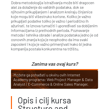
Dobra metodologija istraživanja može biti dragocen
alat za dolaženje do validnih podataka, dok se
njihovim prikupljanjem i analizom kreiraju činjenice
koje mogu biti višestruko korisne. Koliko je važno
prikupljati podatke toliko je važno i periodično ih
ažurirati, te iznova tumačiti i upoređivati sa dobijenim
informacijama iz prethodnih perioda. Poznavanje
metoda i tehnika obrade i analize podataka jedno je od
osnovnih znanja koja je neophodno da ima svaki
zaposleni i koja je važno primenjivati kako bi jedna
kompanija postala konkurentna na tržištu.
Zanima vas ovaj kurs?
Možete ga pohađati u okviru ovih Internet
Academy programa:
Web Project Manager & Data
Analyst
i
E-Commerce & Online Sales Manager
.
Opis i cilj kursa
Structure and