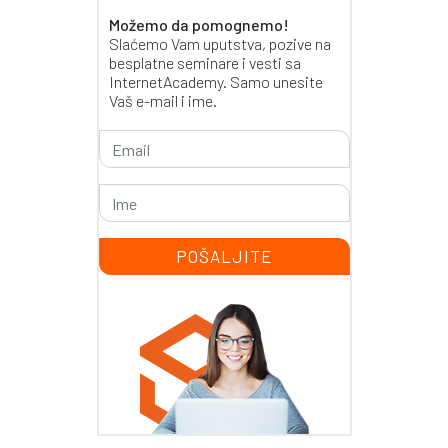
Možemo da pomognemo!
Slaćemo Vam uputstva, pozive na
besplatne seminare i vesti sa
InternetAcademy. Samo unesite
Vaš e-mail i ime.