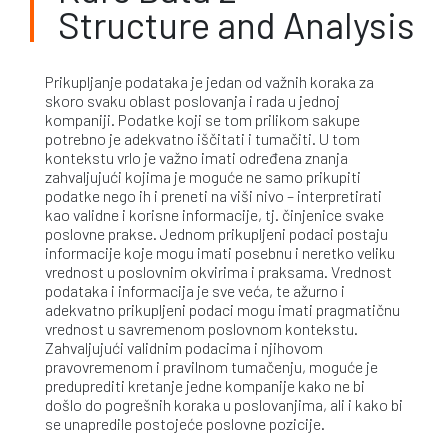
Structure and Analysis
Prikupljanje podataka je jedan od važnih koraka za
skoro svaku oblast poslovanja i rada u jednoj
kompaniji. Podatke koji se tom prilikom sakupe
potrebno je adekvatno iščitati i tumačiti. U tom
kontekstu vrlo je važno imati određena znanja
zahvaljujući kojima je moguće ne samo prikupiti
podatke nego ih i preneti na viši nivo – interpretirati
kao validne i korisne informacije, tj. činjenice svake
poslovne prakse. Jednom prikupljeni podaci postaju
informacije koje mogu imati posebnu i neretko veliku
vrednost u poslovnim okvirima i praksama. Vrednost
podataka i informacija je sve veća, te ažurno i
adekvatno prikupljeni podaci mogu imati pragmatičnu
vrednost u savremenom poslovnom kontekstu.
Zahvaljujući validnim podacima i njihovom
pravovremenom i pravilnom tumačenju, moguće je
preduprediti kretanje jedne kompanije kako ne bi
došlo do pogrešnih koraka u poslovanjima, ali i kako bi
se unapredile postojeće poslovne pozicije.