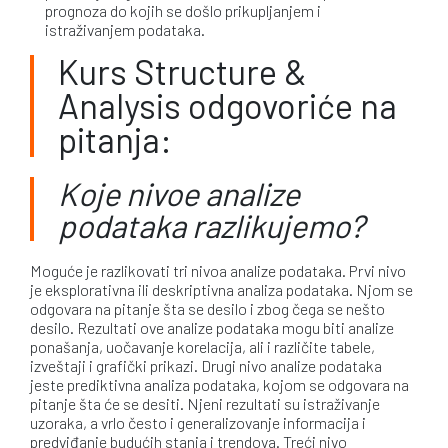
prognoza do kojih se došlo prikupljanjem i
istraživanjem podataka.
Kurs Structure &
Analysis odgovoriće na
pitanja:
Koje nivoe analize
podataka razlikujemo?
Moguće je razlikovati tri nivoa analize podataka. Prvi nivo
je eksplorativna ili deskriptivna analiza podataka. Njom se
odgovara na pitanje šta se desilo i zbog čega se nešto
desilo. Rezultati ove analize podataka mogu biti analize
ponašanja, uočavanje korelacija, ali i različite tabele,
izveštaji i grafički prikazi. Drugi nivo analize podataka
jeste prediktivna analiza podataka, kojom se odgovara na
pitanje šta će se desiti. Njeni rezultati su istraživanje
uzoraka, a vrlo često i generalizovanje informacija i
predviđanje budućih stanja i trendova. Treći nivo