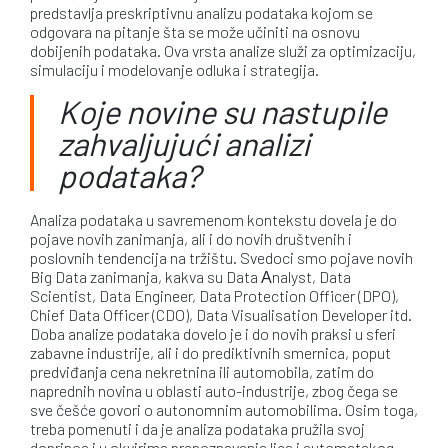
predstavlja preskriptivnu analizu podataka kojom se
odgovara na pitanje šta se može učiniti na osnovu
dobijenih podataka. Ova vrsta analize služi za optimizaciju,
simulaciju i modelovanje odluka i strategija.
Koje novine su nastupile
zahvaljujući analizi
podataka?
Analiza podataka u savremenom kontekstu dovela je do
pojave novih zanimanja, ali i do novih društvenih i
poslovnih tendencija na tržištu. Svedoci smo pojave novih
Big Data zanimanja, kakva su Data Аnalyst, Data
Scientist, Data Engineer, Data Protection Officer (DPO),
Chief Data Officer (CDO), Data Visualisation Developer itd.
Doba analize podataka dovelo je i do novih praksi u sferi
zabavne industrije, ali i do prediktivnih smernica, poput
predviđanja cena nekretnina ili automobila, zatim do
naprednih novina u oblasti auto-industrije, zbog čega se
sve češće govori o autonomnim automobilima. Osim toga,
treba pomenuti i da je analiza podataka pružila svoj
doprinos i u okvirima prepoznavanja lica i automatskog