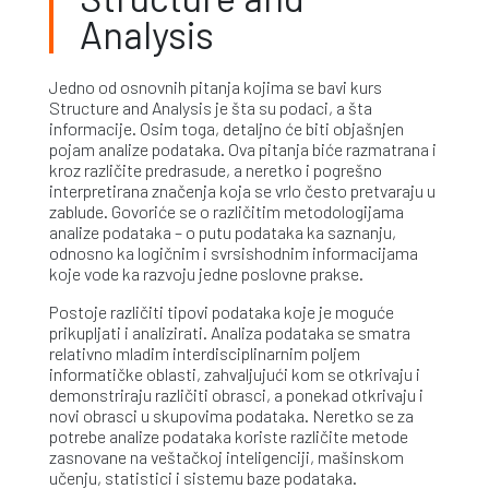
Analysis
Jedno od osnovnih pitanja kojima se bavi kurs
Structure and Analysis je šta su podaci, a šta
informacije. Osim toga, detaljno će biti objašnjen
pojam analize podataka. Ova pitanja biće razmatrana i
kroz različite predrasude, a neretko i pogrešno
interpretirana značenja koja se vrlo često pretvaraju u
zablude. Govoriće se o različitim metodologijama
analize podataka – o putu podataka ka saznanju,
odnosno ka logičnim i svrsishodnim informacijama
koje vode ka razvoju jedne poslovne prakse.
Postoje različiti tipovi podataka koje je moguće
prikupljati i analizirati. Analiza podataka se smatra
relativno mladim interdisciplinarnim poljem
informatičke oblasti, zahvaljujući kom se otkrivaju i
demonstriraju različiti obrasci, a ponekad otkrivaju i
novi obrasci u skupovima podataka. Neretko se za
potrebe analize podataka koriste različite metode
zasnovane na veštačkoj inteligenciji, mašinskom
učenju, statistici i sistemu baze podataka.