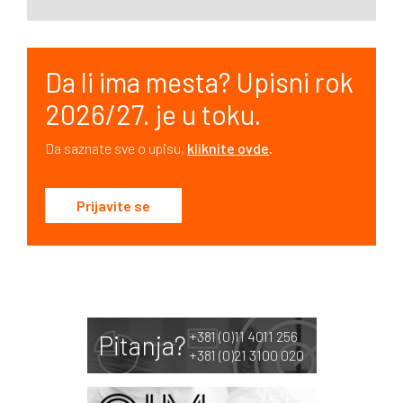
Da li ima mesta? Upisni rok
2026/27. je u toku.
Da saznate sve o upisu,
kliknite ovde
.
Prijavite se
+381 (0)11 4011 256
Pitanja?
+381 (0)21 3100 020