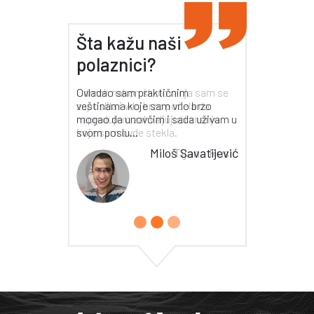
Šta kažu naši
polaznici?
Odmah nakon školovanja sam se
zaposlila i vrlo brzo počela da
napredujem zahvaljujući znanju
koje sam ovde stekla.
Tijana Rusić