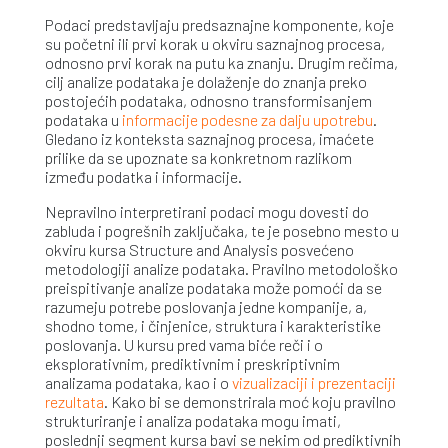
Podaci predstavljaju predsaznajne komponente, koje
su početni ili prvi korak u okviru saznajnog procesa,
odnosno prvi korak na putu ka znanju. Drugim rečima,
cilj analize podataka je dolaženje do znanja preko
postojećih podataka, odnosno transformisanjem
podataka u
informacije podesne za dalju upotrebu
.
Gledano iz konteksta saznajnog procesa, imaćete
prilike da se upoznate sa konkretnom razlikom
između podatka i informacije.
Nepravilno interpretirani podaci mogu dovesti do
zabluda i pogrešnih zaključaka, te je posebno mesto u
okviru kursa Structure and Analysis posvećeno
metodologiji analize podataka. Pravilno metodološko
preispitivanje analize podataka može pomoći da se
razumeju potrebe poslovanja jedne kompanije, a,
shodno tome, i činjenice, struktura i karakteristike
poslovanja. U kursu pred vama biće reči i o
eksplorativnim, prediktivnim i preskriptivnim
analizama podataka, kao i o
vizualizaciji i prezentaciji
rezultata
. Kako bi se demonstrirala moć koju pravilno
strukturiranje i analiza podataka mogu imati,
poslednji segment kursa bavi se nekim od prediktivnih