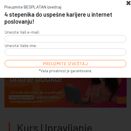
Preuzmite BESPLATAN izveštaj:
4 stepenika do uspešne karijere u internet
poslovanju!
+381 (0)11 4011 256
Unesite Vaš e-mail:
+381 (0)11 7856 156
Unesite Vaše ime:
E-COMMERCE & SALES
ONLINE COMMUNICATION
ONLINE ADVERTISING
E-BUSINESS & E-MARKETING
*Vaša privatnost je garantovana.
Kurs Upravljanje