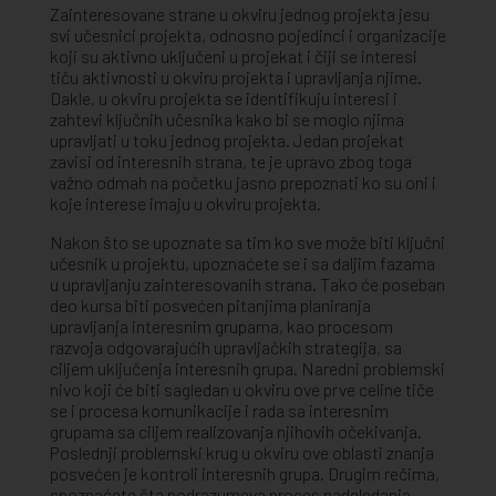
Zainteresovane strane u okviru jednog projekta jesu
svi učesnici projekta, odnosno pojedinci i organizacije
koji su aktivno uključeni u projekat i čiji se interesi
tiču aktivnosti u okviru projekta i upravljanja njime.
Dakle, u okviru projekta se identifikuju interesi i
zahtevi ključnih učesnika kako bi se moglo njima
upravljati u toku jednog projekta. Jedan projekat
zavisi od interesnih strana, te je upravo zbog toga
važno odmah na početku jasno prepoznati ko su oni i
koje interese imaju u okviru projekta.
Nakon što se upoznate sa tim ko sve može biti ključni
učesnik u projektu, upoznaćete se i sa daljim fazama
u upravljanju zainteresovanih strana. Tako će poseban
deo kursa biti posvećen pitanjima planiranja
upravljanja interesnim grupama, kao procesom
razvoja odgovarajućih upravljačkih strategija, sa
ciljem uključenja interesnih grupa. Naredni problemski
nivo koji će biti sagledan u okviru ove prve celine tiče
se i procesa komunikacije i rada sa interesnim
grupama sa ciljem realizovanja njihovih očekivanja.
Poslednji problemski krug u okviru ove oblasti znanja
posvećen je kontroli interesnih grupa. Drugim rečima,
spoznaćete šta podrazumeva proces nadgledanja