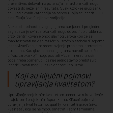
preventivno delovati na potencijalne faktore koji mogu
dovesti do neželjenih rezultata. Svaki uzrok je grupisan u
neku od glavnih kategorija na osnovu kojih se identifikuju i
klasifikuju izvori i njihove varijacije.
Neke od prednosti ovog dijagrama su: jasno i pregledno
sagledavanje svih uzroka koji mogu dovesti do problema,
brzo identifikovanje onog glavnog uzroka koji će se
manifestovati na više različitih uzročnih stabala dijagrama,
jasna vizuelizacija za predstavljanje problema interesnim
stranama. Kao glavna mana dijagrama navodi se složeni
prikaz uzroka koji mogu postati vizuelni nered, a osim
toga, treba pomenuti i da nije jednostavno predstaviti i
identifikovati međuljudske odnose kao uzrok.
Koji su ključni pojmovi
upravljanja kvalitetom?
Upravljanje projektnim kvalitetom usmerava rukovođenje
projektom i projektnim isporukama. Ključni pojmovi
upravljanja kvalitetom su quality (kvalitet) i grade (nivo
kvaliteta), koji se ne mogu smatrati istim terminima.