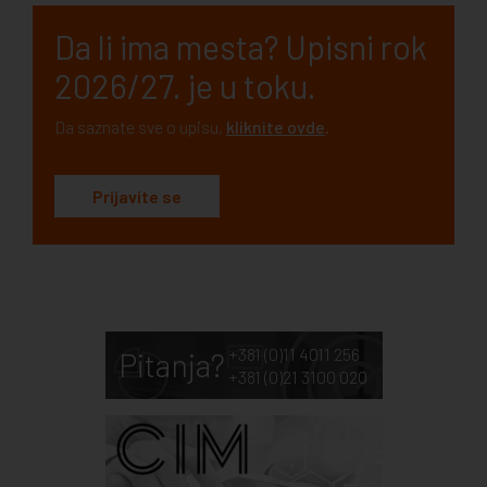
Da li ima mesta? Upisni rok
2026/27. je u toku.
Da saznate sve o upisu,
kliknite ovde
.
Prijavite se
+381 (0)11 4011 256
Pitanja?
+381 (0)21 3100 020