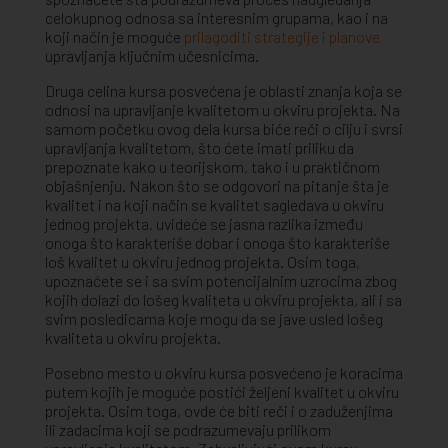
celokupnog odnosa sa interesnim grupama, kao i na
koji način je moguće
prilagoditi strategije i planove
upravljanja ključnim učesnicima.
Druga celina kursa posvećena je oblasti znanja koja se
odnosi na upravljanje kvalitetom u okviru projekta. Na
samom početku ovog dela kursa biće reči o cilju i svrsi
upravljanja kvalitetom, što ćete imati priliku da
prepoznate kako u teorijskom, tako i u praktičnom
objašnjenju. Nakon što se odgovori na pitanje šta je
kvalitet i na koji način se kvalitet sagledava u okviru
jednog projekta, uvideće se jasna razlika između
onoga što karakteriše dobar i onoga što karakteriše
loš kvalitet u okviru jednog projekta. Osim toga,
upoznaćete se i sa svim potencijalnim uzrocima zbog
kojih dolazi do lošeg kvaliteta u okviru projekta, ali i sa
svim posledicama koje mogu da se jave usled lošeg
kvaliteta u okviru projekta.
Posebno mesto u okviru kursa posvećeno je koracima
putem kojih je moguće postići željeni kvalitet u okviru
projekta. Osim toga, ovde će biti reči i o zaduženjima
ili zadacima koji se podrazumevaju prilikom