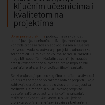
ključnim učesnicima i
kvalitetom na
projektima
Upravljanje projektima
podrazumeva aktivnosti
osmišljavanja, planiranja, realizacije, monitoringa i
kontrole procesa rada i njegovog izvršenja. Sve ove
aktivnosti vode ka ostvarenju projekta, odnosno ka
željenom cilju. Projekti na kojima se radi su različiti i
mogu biti specifični. Međutim, sve njih je moguće
pratiti kroz određene aktivnosti preko kojih se oni
planiraju i prate, ali i kontrolišu njihovi rezultati.
Svaki projekat je proces kog čine određene aktivnosti
koje su raspoređene po fazama rada na projektu i koje
zahtevaju određene resurse u vidu vremena, ljudstva i
troškova. Osim toga, u okviru svakog projekta
postoje različite oblasti znanja kojima pripadaju
različite aktivnosti. Aktivnosti u okviru jednog
projekta su privremene i završavaju se kreiranjem