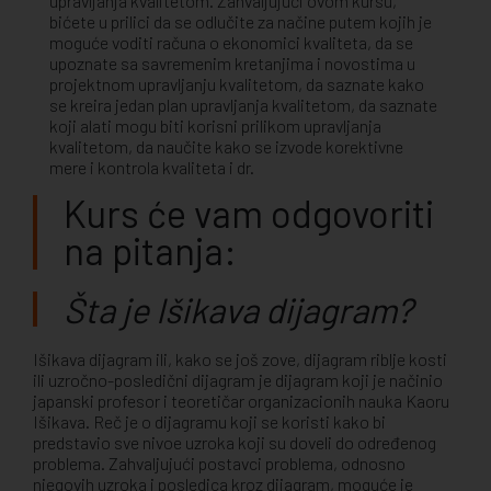
upravljanja kvalitetom. Zahvaljujući ovom kursu,
bićete u prilici da se odlučite za načine putem kojih je
moguće voditi računa o ekonomici kvaliteta, da se
upoznate sa savremenim kretanjima i novostima u
projektnom upravljanju kvalitetom, da saznate kako
se kreira jedan plan upravljanja kvalitetom, da saznate
koji alati mogu biti korisni prilikom upravljanja
kvalitetom, da naučite kako se izvode korektivne
mere i kontrola kvaliteta i dr.
Kurs će vam odgovoriti
na pitanja:
Šta je Išikava dijagram?
Išikava dijagram ili, kako se još zove, dijagram riblje kosti
ili uzročno-posledični dijagram je dijagram koji je načinio
japanski profesor i teoretičar organizacionih nauka Kaoru
Išikava. Reč je o dijagramu koji se koristi kako bi
predstavio sve nivoe uzroka koji su doveli do određenog
problema. Zahvaljujući postavci problema, odnosno
njegovih uzroka i posledica kroz dijagram, moguće je