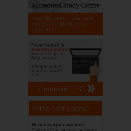
ZVANIČNO AKREDITOVANA OD
CHARTERED INSTITUTE OF
MARKETING
7-minutni TEST
Želite dobru platu?
Možemo da pomognemo!
Slaćemo Vam uputstva, pozive na