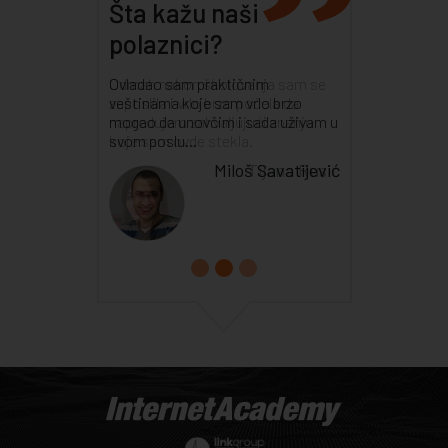
Šta kažu naši
polaznici?
Odmah nakon školovanja sam se
zaposlila i vrlo brzo počela da
napredujem zahvaljujući znanju
koje sam ovde stekla.
Tijana Rusić