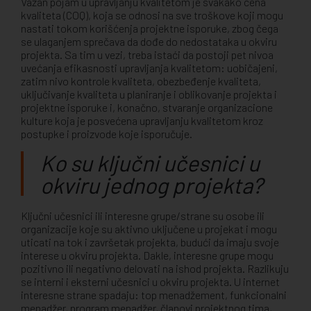
Važan pojam u upravljanju kvalitetom je svakako cena
kvaliteta (COQ), koja se odnosi na sve troškove koji mogu
nastati tokom korišćenja projektne isporuke, zbog čega
se ulaganjem sprečava da dođe do nedostataka u okviru
projekta. Sa tim u vezi, treba istaći da postoji pet nivoa
uvećanja efikasnosti upravljanja kvalitetom: uobičajeni,
zatim nivo kontrole kvaliteta, obezbeđenje kvaliteta,
uključivanje kvaliteta u planiranje i oblikovanje projekta i
projektne isporuke i, konačno, stvaranje organizacione
kulture koja je posvećena upravljanju kvalitetom kroz
postupke i proizvode koje isporučuje.
Ko su ključni učesnici u
okviru jednog projekta?
Ključni učesnici ili interesne grupe/strane su osobe ili
organizacije koje su aktivno uključene u projekat i mogu
uticati na tok i završetak projekta, budući da imaju svoje
interese u okviru projekta. Dakle, interesne grupe mogu
pozitivno ili negativno delovati na ishod projekta. Razlikuju
se interni i eksterni učesnici u okviru projekta. U internet
interesne strane spadaju: top menadžement, funkcionalni
menadžer, program menadžer, članovi projektnog tima,