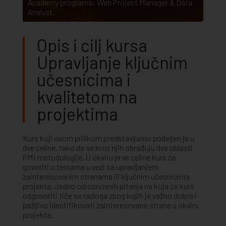
Academy programa:
Web Project Manager & Data
Analyst
.
Opis i cilj kursa
Upravljanje ključnim
učesnicima i
kvalitetom na
projektima
Kurs koji ovom prilikom predstavljamo podeljen je u
dve celine, tako da se kroz njih obrađuju dve oblasti
PMI metodologije. U okviru prve celine kurs će
govoriti o temama u vezi sa upravljanjem
zainteresovanim stranama ili ključnim učesnicima
projekta. Jedno od osnovnih pitanja na koja će kurs
odgovoriti tiče se razloga zbog kojih je važno dobro i
pažljivo identifikovati zainteresovane strane u okviru
projekta.