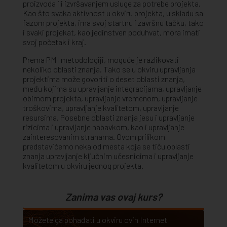
proizvoda ili izvršavanjem usluge za potrebe projekta.
Kao što svaka aktivnost u okviru projekta, u skladu sa
fazom projekta, ima svoj startnu i završnu tačku, tako
i svaki projekat, kao jedinstven poduhvat, mora imati
svoj početak i kraj.
Prema PMI metodologiji, moguće je razlikovati
nekoliko oblasti znanja. Tako se u okviru upravljanja
projektima može govoriti o deset oblasti znanja,
među kojima su upravljanje integracijama, upravljanje
obimom projekta, upravljanje vremenom, upravljanje
troškovima, upravljanje kvalitetom, upravljanje
resursima. Posebne oblasti znanja jesu i upravljanje
rizicima i upravljanje nabavkom, kao i upravljanje
zainteresovanim stranama. Ovom prilikom
predstavićemo neka od mesta koja se tiču oblasti
znanja upravljanje ključnim učesnicima i upravljanje
kvalitetom u okviru jednog projekta.
Zanima vas ovaj kurs?
Možete ga pohađati u okviru ovih Internet