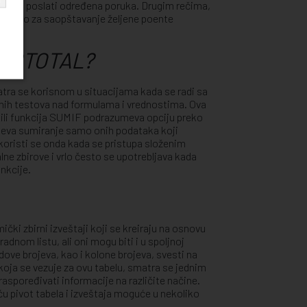
om želi poslati određena poruka. Drugim rečima,
sredstvo za saopštavanje željene poente
 SUBTOTAL?
tra se korisnom u situacijama kada se radi sa
nih testova nad formulama i vrednostima. Ova
ja ili funkcija SUMIF podrazumeva opciju preko
meva sumiranje samo onih podataka koji
koristi se onda kada se pristupa složenim
e zbirove i vrlo često se upotrebljava kada
nkcije.
ički zbirni izveštaji koji se kreiraju na osnovu
adnom listu, ali oni mogu biti i u spoljnoj
dove brojeva, kao i kolone brojeva, svesti na
, koja se vezuje za ovu tabelu, smatra se jednim
aspoređivati informacije na različite načine.
ću pivot tabela i izveštaja moguće u nekoliko