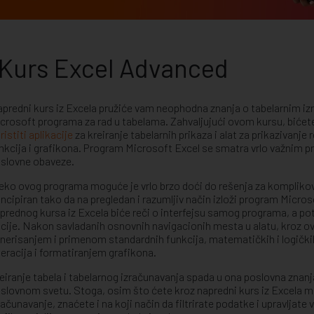
Kurs Excel Advanced
predni kurs iz Excela pružiće vam neophodna znanja o tabelarnim i
crosoft programa za rad u tabelama. Zahvaljujući ovom kursu, bićete 
ristiti aplikacije
za kreiranje tabelarnih prikaza i alat za prikazivanje
nkcija i grafikona. Program Microsoft Excel se smatra vrlo važnim p
slovne obaveze.
eko ovog programa moguće je vrlo brzo doći do rešenja za kompliko
ncipiran tako da na pregledan i razumljiv način izloži program Micr
prednog kursa iz Excela biće reči o interfejsu samog programa, a pot
cije. Nakon savladanih osnovnih navigacionih mesta u alatu, kroz ov
nerisanjem i primenom standardnih funkcija, matematičkih i logičkih
eracija i formatiranjem grafikona.
eiranje tabela i tabelarnog izračunavanja spada u ona poslovna zn
slovnom svetu. Stoga, osim što ćete kroz napredni kurs iz Excela mo
računavanje, znaćete i na koji način da filtrirate podatke i upravljat