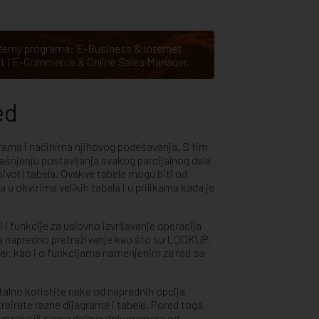
cademy programa:
E-Business & Internet
t
i
E-Commerce & Online Sales Manager
.
ed
agrama i načinima njihovog podešavanja. S tim
šnjenju postavljanja svakog parcijalnog dela
pivot) tabela. Ovakve tabele mogu biti od
 u okvirima velikih tabela i u prilikama kada je
 i funkcije za uslovno izvršavanje operacija
za napredno pretraživanje kao što su LOOKUP,
r, kao i o funkcijama namenjenim za rad sa
alno koristite neke od naprednih opcija
reirate razne dijagrame i tabele. Pored toga,
svezaka ili samo delova dokumenata od