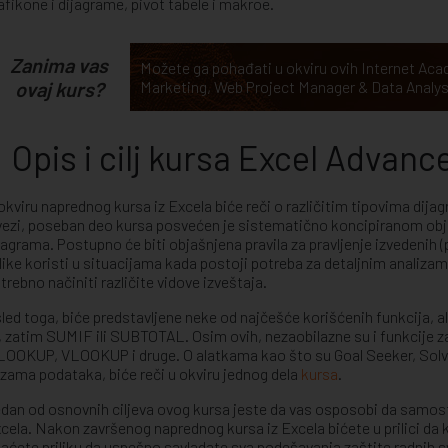
afikone i dijagrame, pivot tabele i makroe.
Zanima vas
Možete ga pohađati u okviru ovih Internet A
ovaj kurs?
Marketing
,
Web Project Manager & Data Analys
Opis i cilj kursa Excel Advanc
okviru naprednog kursa iz Excela biće reči o različitim tipovima dij
vezi, poseban deo kursa posvećen je sistematično koncipiranom obja
jagrama. Postupno će biti objašnjena pravila za pravljenje izvedenih (
like koristi u situacijama kada postoji potreba za detaljnim analizama
trebno načiniti različite vidove izveštaja.
led toga, biće predstavljene neke od najčešće korišćenih funkcija, ali
, zatim SUMIF ili SUBTOTAL. Osim ovih, nezaobilazne su i funkcije 
OOKUP, VLOOKUP i druge. O alatkama kao što su Goal Seeker, Solve
zama podataka, biće reči u okviru jednog dela
kursa
.
dan od osnovnih ciljeva ovog kursa jeste da vas osposobi da samost
cela. Nakon završenog naprednog kursa iz Excela bićete u prilici da k
aćete priliku da uspešno savladate sva podešavanja zaštite radnih 