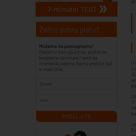
gr
7-minutni TEST
Želite dobru platu?
Možemo da pomognemo!
Slaćemo Vam uputstva, pozive na
besplatne seminare i vesti sa
U 
InternetAcademy. Samo unesite Vaš
u 
e-mail i ime.
di
ve
po
Us
IF
HL
ba
Je
Ex
im