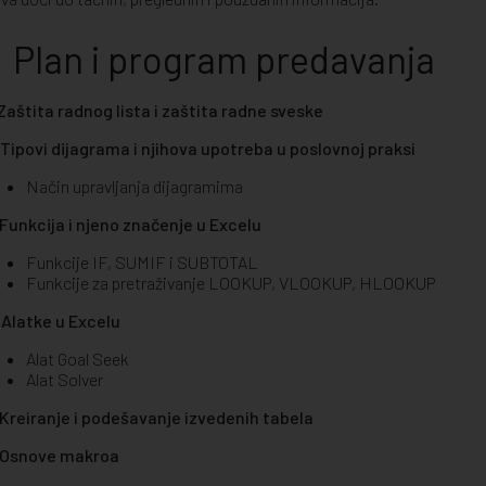
Plan i program predavanja
 Zaštita radnog lista i zaštita radne sveske
 Tipovi dijagrama i njihova upotreba u poslovnoj praksi
Način upravljanja dijagramima
 Funkcija i njeno značenje u Excelu
Funkcije IF, SUMIF i SUBTOTAL
Funkcije za pretraživanje LOOKUP, VLOOKUP, HLOOKUP
 Alatke u Excelu
Alat Goal Seek
Alat Solver
 Kreiranje i podešavanje izvedenih tabela
 Osnove makroa