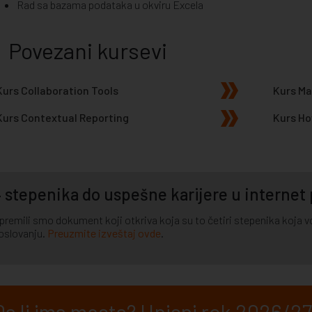
Rad sa bazama podataka u okviru Excela
Povezani kursevi
Kurs Collaboration Tools
Kurs Ma
Kurs Contextual Reporting
Kurs Ho
 stepenika do uspešne karijere u internet
premili smo dokument koji otkriva koja su to četiri stepenika koja vod
oslovanju.
Preuzmite izveštaj ovde
.