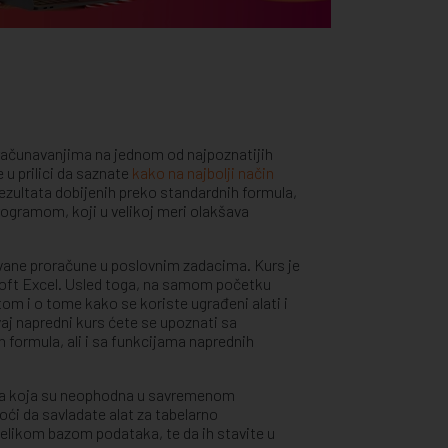
zračunavanjima na jednom od najpoznatijih
u prilici da saznate
kako na najbolji način
 rezultata dobijenih preko standardnih formula,
rogramom, koji u velikoj meri olakšava
vane proračune u poslovnim zadacima. Kurs je
osoft Excel. Usled toga, na samom početku
om i o tome kako se koriste ugrađeni alati i
aj napredni kurs ćete se upoznati sa
 formula, ali i sa funkcijama naprednih
anja koja su neophodna u savremenom
ći da savladate alat za tabelarno
e velikom bazom podataka, te da ih stavite u