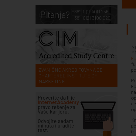
+381 (0)11 4011 256
Pitanja?
+381 (0)21 3100 020
Na
Mi
ko
fu
ZVANIČNO AKREDITOVANA OD
po
CHARTERED INSTITUTE OF
Pr
MARKETING
ko
na
op
ge
op
Kr
po
iz